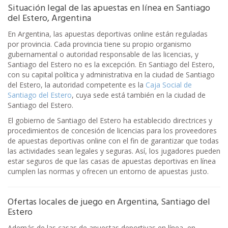
Situación legal de las apuestas en línea en Santiago
del Estero, Argentina
En Argentina, las apuestas deportivas online están reguladas
por provincia. Cada provincia tiene su propio organismo
gubernamental o autoridad responsable de las licencias, y
Santiago del Estero no es la excepción. En Santiago del Estero,
con su capital política y administrativa en la ciudad de Santiago
del Estero, la autoridad competente es la
Caja Social de
Santiago del Estero
, cuya sede está también en la ciudad de
Santiago del Estero.
El gobierno de Santiago del Estero ha establecido directrices y
procedimientos de concesión de licencias para los proveedores
de apuestas deportivas online con el fin de garantizar que todas
las actividades sean legales y seguras. Así, los jugadores pueden
estar seguros de que las casas de apuestas deportivas en línea
cumplen las normas y ofrecen un entorno de apuestas justo.
Ofertas locales de juego en Argentina, Santiago del
Estero
Además de las casas de apuestas deportivas en línea, en