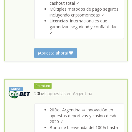
cashout total ✓
Múltiples métodos de pago seguros,
incluyendo criptomonedas ✓
Licencias
: Internacionales que
garantizan seguridad y confiabilidad
✓
¡Apuesta ahora!
Premium
online
20bet
apuestas en
Argentina
20Bet Argentina ⇒ Innovación en
apuestas deportivas y casino desde
2020 ✓
Bono de bienvenida del 100% hasta