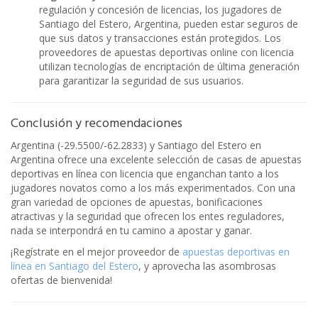
regulación y concesión de licencias, los jugadores de
Santiago del Estero, Argentina, pueden estar seguros de
que sus datos y transacciones están protegidos. Los
proveedores de apuestas deportivas online con licencia
utilizan tecnologías de encriptación de última generación
para garantizar la seguridad de sus usuarios.
Conclusión y recomendaciones
Argentina (-29.5500/-62.2833) y Santiago del Estero en
Argentina ofrece una excelente selección de casas de apuestas
deportivas en línea con licencia que enganchan tanto a los
jugadores novatos como a los más experimentados. Con una
gran variedad de opciones de apuestas, bonificaciones
atractivas y la seguridad que ofrecen los entes reguladores,
nada se interpondrá en tu camino a apostar y ganar.
¡Regístrate en el mejor proveedor de
apuestas deportivas en
línea en Santiago del Estero
, y aprovecha las asombrosas
ofertas de bienvenida!