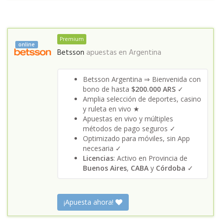
Premium
online
Betsson
apuestas en
Argentina
Betsson Argentina ⇒ Bienvenida con
bono de hasta
$200.000 ARS
✓
Amplia selección de deportes, casino
y ruleta en vivo ★
Apuestas en vivo y múltiples
métodos de pago seguros ✓
Optimizado para móviles, sin App
necesaria ✓
Licencias
: Activo en Provincia de
Buenos Aires
,
CABA
y
Córdoba
✓
¡Apuesta ahora!