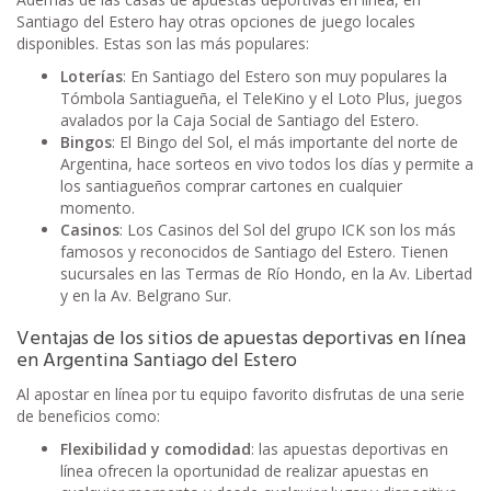
Santiago del Estero hay otras opciones de juego locales
disponibles. Estas son las más populares:
Loterías
: En Santiago del Estero son muy populares la
Tómbola Santiagueña, el TeleKino y el Loto Plus, juegos
avalados por la Caja Social de Santiago del Estero.
Bingos
: El Bingo del Sol, el más importante del norte de
Argentina, hace sorteos en vivo todos los días y permite a
los santiagueños comprar cartones en cualquier
momento.
Casinos
: Los Casinos del Sol del grupo ICK son los más
famosos y reconocidos de Santiago del Estero. Tienen
sucursales en las Termas de Río Hondo, en la Av. Libertad
y en la Av. Belgrano Sur.
Ventajas de los sitios de apuestas deportivas en línea
en Argentina Santiago del Estero
Al apostar en línea por tu equipo favorito disfrutas de una serie
de beneficios como:
Flexibilidad y comodidad
: las apuestas deportivas en
línea ofrecen la oportunidad de realizar apuestas en