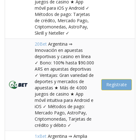
juegos de casino ★ App
móvil para iOS y Android ✓
Métodos de pago: Tarjetas
de crédito, Mercado Pago,
Criptomonedas, AstroPay,
Skrill y Neteller ✓
20Bet
Argentina ⇒
Innovación en apuestas
deportivas y casino en línea
✓ Bono: 100% hasta $90.000
ARS en apuestas deportivas
✓ Ventajas: Gran variedad de
deportes y mercados de
Regístrate
apuestas ★ Más de 4.000
juegos de casino ★ App
móvil intuitiva para Android e
iOS ✓ Métodos de pago:
Mercado Pago, AstroPay,
Criptomonedas, Tarjetas de
crédito y débito ✓
1xBet
Argentina ⇒ Amplia