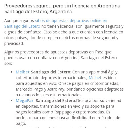
Proveedores seguros, pero sin licencia en Argentina
Santiago del Estero, Argentina
Aunque algunos
sitios de apuestas deportivas online en
Santiago del Estero
no tienen licencia, son igualmente seguros y
dignos de confianza. Esto se debe a que cuentan con licencia en
otros países, donde cumplen estrictas normas de seguridad y
privacidad.
Algunos proveedores de apuestas deportivas en línea que
puedes usar con confianza en Argentina, Santiago del Estero
son:
Melbet
Santiago del Estero
: Con una app móvil ágil y
cobertura de deportes internacionales,
Melbet
es ideal
para apuestas en vivo. Ofrece pagos en criptomonedas,
Mercado Pago y AstroPay, brindando opciones adaptadas
a usuarios locales e internacionales.
MegaPari
Santiago del Estero
:Destaca por su variedad
en deportes, transmisiones en vivo y su soporte para
pagos locales como Rapipago y criptomonedas. Es
perfecto para quienes buscan flexibilidad en métodos de
pago.