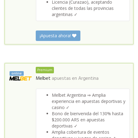
Licencia (Curazao), aceptando
clientes de todas las provincias
argentinas ✓
¡Apuesta ahora!
Premium
online
Melbet
apuestas en
Argentina
Melbet Argentina ⇒ Amplia
experiencia en apuestas deportivas y
casino ✓
Bono de bienvenida del 130% hasta
$200.000 ARS en apuestas
deportivas ✓
Amplia cobertura de eventos