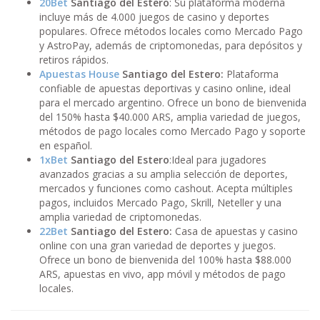
20Bet
Santiago del Estero
: Su plataforma moderna
incluye más de 4.000 juegos de casino y deportes
populares. Ofrece métodos locales como Mercado Pago
y AstroPay, además de criptomonedas, para depósitos y
retiros rápidos.
Apuestas House
Santiago del Estero:
Plataforma
confiable de apuestas deportivas y casino online, ideal
para el mercado argentino. Ofrece un bono de bienvenida
del 150% hasta $40.000 ARS, amplia variedad de juegos,
métodos de pago locales como Mercado Pago y soporte
en español.
1xBet
Santiago del Estero
:Ideal para jugadores
avanzados gracias a su amplia selección de deportes,
mercados y funciones como cashout. Acepta múltiples
pagos, incluidos Mercado Pago, Skrill, Neteller y una
amplia variedad de criptomonedas.
22Bet
Santiago del Estero:
Casa de apuestas y casino
online con una gran variedad de deportes y juegos.
Ofrece un bono de bienvenida del 100% hasta $88.000
ARS, apuestas en vivo, app móvil y métodos de pago
locales.