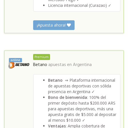
Licencia internacional (Curazao) ✓
¡Apuesta ahora!
Premium
online
Betano
apuestas en
Argentina
Betano
⇒ Plataforma internacional
de apuestas deportivas con sólida
presencia en Argentina ✓
Bono de bienvenida
: 100% del
primer depósito hasta $200.000 ARS
para apuestas deportivas, más una
apuesta gratis de $5.000 al depositar
al menos $10.000 ✓
Ventajas
: Amplia cobertura de