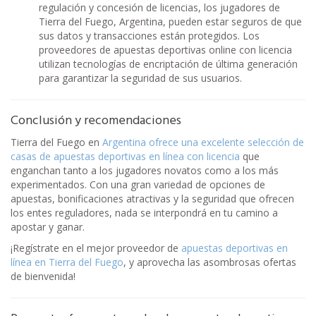
regulación y concesión de licencias, los jugadores de
Tierra del Fuego, Argentina, pueden estar seguros de que
sus datos y transacciones están protegidos. Los
proveedores de apuestas deportivas online con licencia
utilizan tecnologías de encriptación de última generación
para garantizar la seguridad de sus usuarios.
Conclusión y recomendaciones
Tierra del Fuego en
Argentina ofrece una excelente selección de
casas de apuestas deportivas en línea con licencia
que
enganchan tanto a los jugadores novatos como a los más
experimentados. Con una gran variedad de opciones de
apuestas, bonificaciones atractivas y la seguridad que ofrecen
los entes reguladores, nada se interpondrá en tu camino a
apostar y ganar.
¡Regístrate en el mejor proveedor de
apuestas deportivas en
línea en Tierra del Fuego
, y aprovecha las asombrosas ofertas
de bienvenida!