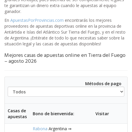
te garantizan un dinero extra cuando le apuestas al equipo
ganador.
En
ApuestasPorProvincias.com
encontrarás los mejores
proveedores de apuestas deportivas online en la provincia de
Antártida e Islas del Atlántico Sur Tierra del Fuego, y en el resto
de Argentina. ¡Entérate de todo lo que necesitas saber sobre la
situación legal y las casas de apuestas disponibles!
Mejores casas de apuestas online en Tierra del Fuego
– agosto 2026
Métodos de pago
Casas de
Bono de bienvenida:
Visitar
apuestas
Rabona
Argentina ⇒