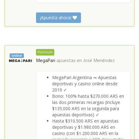
¡Apuesta ahora!
Premium
online
MegaPari
apuestas en
José Menéndez
MegaPari Argentina ⇒ Apuestas
deportivas y casino online desde
2019 ✓
Bono: 100% hasta $270.000 ARS en
las dos primeras recargas (incluye
$135.000 ARS en la segunda para
apuestas deportivas) ✓
Hasta $310.500 ARS en apuestas
deportivas y $1.980.000 ARS en
casino (con $1.200.000 ARS en la