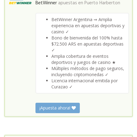
BetWinner
apuestas en
Puerto Harberton
BetWinner Argentina ⇒ Amplia
experiencia en apuestas deportivas y
casino ✓
Bono de bienvenida del 100% hasta
$72.500 ARS en apuestas deportivas
✓
Amplia cobertura de eventos
deportivos y juegos de casino ★
Múltiples métodos de pago seguros,
incluyendo criptomonedas ✓
Licencia internacional emitida por
Curazao ✓
¡Apuesta ahora!