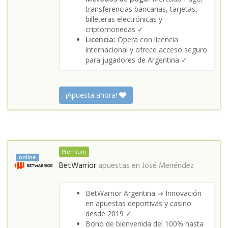
transferencias bancarias, tarjetas,
billeteras electrónicas y
criptomonedas ✓
Licencia:
Opera con licencia
internacional y ofrece acceso seguro
para jugadores de Argentina ✓
¡Apuesta ahora!
Premium
online
BetWarrior
apuestas en
José Menéndez
BetWarrior Argentina ⇒ Innovación
en apuestas deportivas y casino
desde 2019 ✓
Bono de bienvenida del 100% hasta