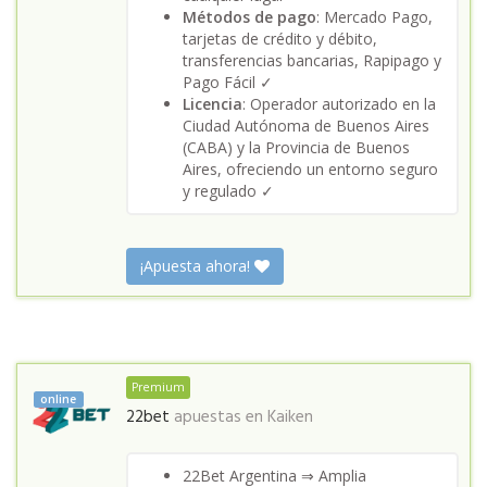
Métodos de pago
: Mercado Pago,
tarjetas de crédito y débito,
transferencias bancarias, Rapipago y
Pago Fácil ✓
Licencia
: Operador autorizado en la
Ciudad Autónoma de Buenos Aires
(CABA) y la Provincia de Buenos
Aires, ofreciendo un entorno seguro
y regulado ✓
¡Apuesta ahora!
Premium
online
22bet
apuestas en
Kaiken
22Bet Argentina ⇒ Amplia