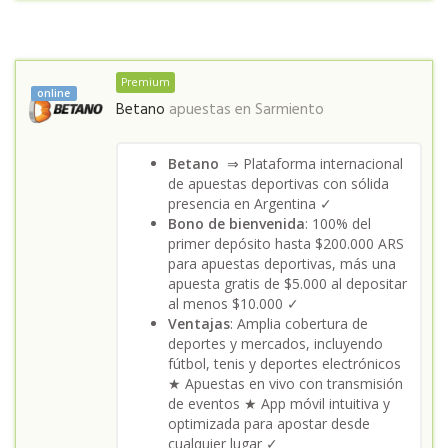
Premium
online
Betano
apuestas en
Sarmiento
Betano
⇒ Plataforma internacional
de apuestas deportivas con sólida
presencia en Argentina ✓
Bono de bienvenida
: 100% del
primer depósito hasta $200.000 ARS
para apuestas deportivas, más una
apuesta gratis de $5.000 al depositar
al menos $10.000 ✓
Ventajas
: Amplia cobertura de
deportes y mercados, incluyendo
fútbol, tenis y deportes electrónicos
★ Apuestas en vivo con transmisión
de eventos ★ App móvil intuitiva y
optimizada para apostar desde
cualquier lugar ✓