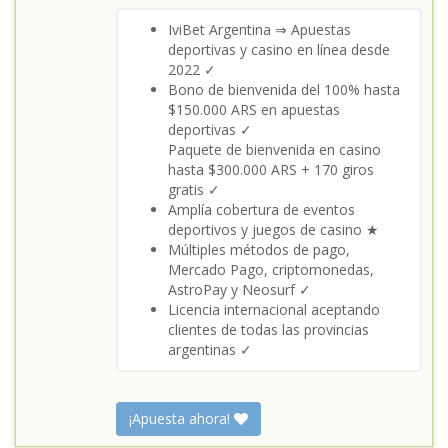
IviBet Argentina ⇒ Apuestas
deportivas y casino en línea desde
2022 ✓
Bono de bienvenida del 100% hasta
$150.000 ARS en apuestas
deportivas ✓
Paquete de bienvenida en casino
hasta $300.000 ARS + 170 giros
gratis ✓
Amplía cobertura de eventos
deportivos y juegos de casino ★
Múltiples métodos de pago,
Mercado Pago, criptomonedas,
AstroPay y Neosurf ✓
Licencia internacional aceptando
clientes de todas las provincias
argentinas ✓
¡Apuesta ahora!