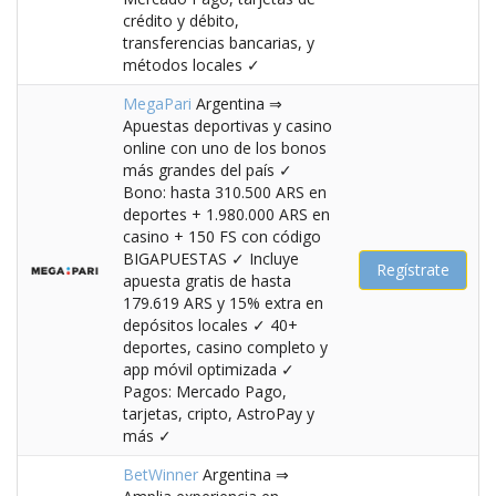
crédito y débito,
transferencias bancarias, y
métodos locales ✓
MegaPari
Argentina ⇒
Apuestas deportivas y casino
online con uno de los bonos
más grandes del país ✓
Bono: hasta 310.500 ARS en
deportes + 1.980.000 ARS en
casino + 150 FS con código
BIGAPUESTAS ✓ Incluye
Regístrate
apuesta gratis de hasta
179.619 ARS y 15% extra en
depósitos locales ✓ 40+
deportes, casino completo y
app móvil optimizada ✓
Pagos: Mercado Pago,
tarjetas, cripto, AstroPay y
más ✓
BetWinner
Argentina ⇒