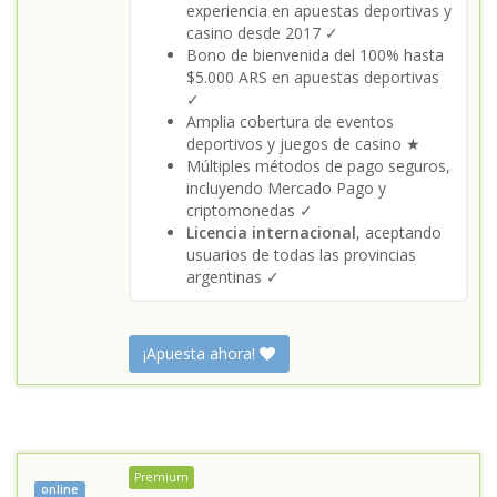
experiencia en apuestas deportivas y
casino desde 2017 ✓
Bono de bienvenida del 100% hasta
$5.000 ARS en apuestas deportivas
✓
Amplia cobertura de eventos
deportivos y juegos de casino ★
Múltiples métodos de pago seguros,
incluyendo Mercado Pago y
criptomonedas ✓
Licencia internacional
, aceptando
usuarios de todas las provincias
argentinas ✓
¡Apuesta ahora!
Premium
online