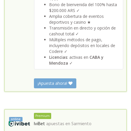
Bono de bienvenida del 100% hasta
$200.000 ARS ✓
Amplia cobertura de eventos
deportivos y casino ★
Transmisión en directo y opción de
cashout total ✓
Múltiples métodos de pago,
incluyendo depósitos en locales de
Codere ✓
Licencias
: activas en
CABA y
Mendoza
✓
¡Apuesta ahora!
Premium
online
IviBet
apuestas en
Sarmiento