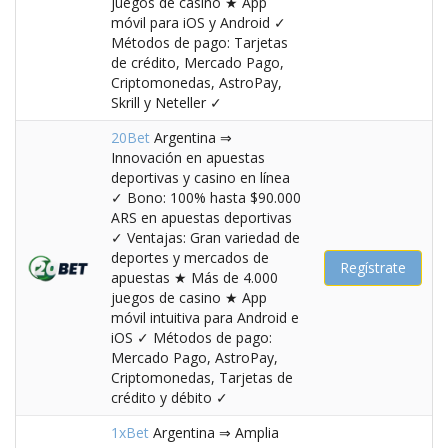
juegos de casino ★ App
móvil para iOS y Android ✓
Métodos de pago: Tarjetas
de crédito, Mercado Pago,
Criptomonedas, AstroPay,
Skrill y Neteller ✓
20Bet
Argentina ⇒
Innovación en apuestas
deportivas y casino en línea
✓ Bono: 100% hasta $90.000
ARS en apuestas deportivas
✓ Ventajas: Gran variedad de
deportes y mercados de
Regístrate
apuestas ★ Más de 4.000
juegos de casino ★ App
móvil intuitiva para Android e
iOS ✓ Métodos de pago:
Mercado Pago, AstroPay,
Criptomonedas, Tarjetas de
crédito y débito ✓
1xBet
Argentina ⇒ Amplia