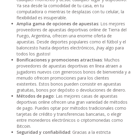
Ya sea desde la comodidad de tu casa, en tu
computadora o mientras te desplazas con tu celular, la
flexibilidad es insuperable.
Amplia gama de opciones de apuestas
: Los mejores
proveedores de apuestas deportivas online de Tierra del
Fuego, Argentina, ofrecen una enorme oferta de
apuestas. Desde deportes populares como el fútbol y el
baloncesto hasta deportes electrónicos, ¡hay algo para
todos los gustos!
Bonificaciones y promociones atractivas
: Muchos
proveedores de apuestas deportivas en línea atraen a
jugadores nuevos con generosos bonos de bienvenida y a
menudo ofrecen promociones para los clientes
existentes. Estos bonos pueden consistir en apuestas
gratuitas, bonos por depósito o devoluciones de dinero.
Métodos de pago
: Las mejores casas de apuestas
deportivas online ofrecen una gran variedad de métodos
de pago. Puedes optar por métodos tradicionales como
tarjetas de crédito y transferencias bancarias, o elegir
entre monederos electrónicos o criptomonedas como
Bitcoin.
Seguridad y confiabilidad
: Gracias a la estricta