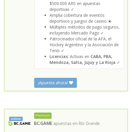
$500.000 ARS en apuestas
deportivas ✓
Amplia cobertura de eventos
deportivos y juegos de casino ★
Múltiples métodos de pago seguros,
incluyendo Mercado Pago ✓
Patrocinador oficial de la AFA, el
Hockey Argentino y la Asociación de
Tenis ✓
Licencias
: Activas en
CABA, PBA,
Mendoza, Salta, Jujuy y La Rioja
✓
¡Apuesta ahora!
Premium
online
BC.GAME
apuestas en
Río Grande