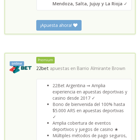
Mendoza, Salta, Jujuy y La Rioja
✓
¡Apuesta ahora!
Premium
online
22bet
apuestas en
Barrio Almirante Brown
22Bet Argentina ⇒ Amplia
experiencia en apuestas deportivas y
casino desde 2017 ✓
Bono de bienvenida del 100% hasta
$5.000 ARS en apuestas deportivas
✓
Amplia cobertura de eventos
deportivos y juegos de casino ★
Múltiples métodos de pago seguros,