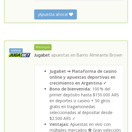
¡Apuesta ahora!
Premium
online
Jugabet
apuestas en
Barrio Almirante Brown
Jugabet ⇒ Plataforma de casino
online y apuestas deportivas en
crecimiento en Argentina ✓
Bono de bienvenida:
100 % del
primer depósito hasta $150.000 ARS
en deportes o casino + 50 giros
gratis en tragamonedas
seleccionadas al depositar desde
$2.500 ARS ✓
Ventajas:
Apuestas en vivo con
múltiples mercados ⚽ Gran selección