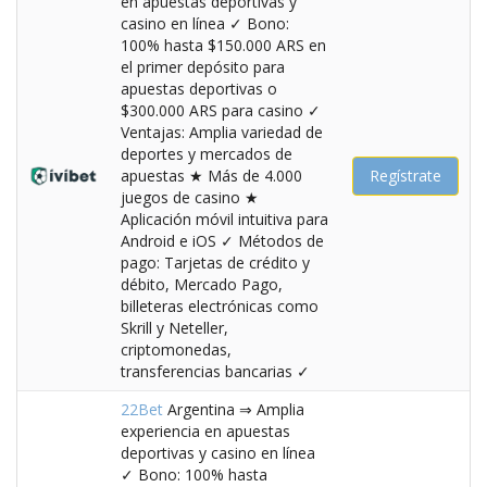
en apuestas deportivas y
casino en línea ✓ Bono:
100% hasta $150.000 ARS en
el primer depósito para
apuestas deportivas o
$300.000 ARS para casino ✓
Ventajas: Amplia variedad de
deportes y mercados de
apuestas ★ Más de 4.000
Regístrate
juegos de casino ★
Aplicación móvil intuitiva para
Android e iOS ✓ Métodos de
pago: Tarjetas de crédito y
débito, Mercado Pago,
billeteras electrónicas como
Skrill y Neteller,
criptomonedas,
transferencias bancarias ✓
22Bet
Argentina ⇒ Amplia
experiencia en apuestas
deportivas y casino en línea
✓ Bono: 100% hasta