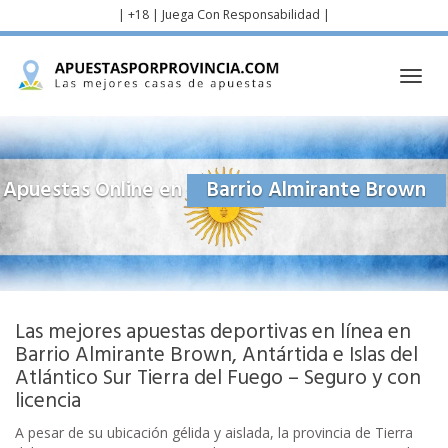
Skip
| +18 | Juega Con Responsabilidad |
to
main
content
Toggl
navig
Apuestas Online en
Barrio Almirante Brown
Las mejores apuestas deportivas en línea en
Barrio Almirante Brown, Antártida e Islas del
Atlántico Sur Tierra del Fuego – Seguro y con
licencia
A pesar de su ubicación gélida y aislada, la provincia de Tierra