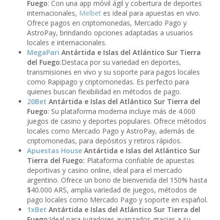
Fuego
: Con una app móvil ágil y cobertura de deportes
internacionales,
Melbet
es ideal para apuestas en vivo.
Ofrece pagos en criptomonedas, Mercado Pago y
AstroPay, brindando opciones adaptadas a usuarios
locales e internacionales.
MegaPari
Antártida e Islas del Atlántico Sur Tierra
del Fuego
:Destaca por su variedad en deportes,
transmisiones en vivo y su soporte para pagos locales
como Rapipago y criptomonedas. Es perfecto para
quienes buscan flexibilidad en métodos de pago.
20Bet
Antártida e Islas del Atlántico Sur Tierra del
Fuego
: Su plataforma moderna incluye más de 4.000
juegos de casino y deportes populares. Ofrece métodos
locales como Mercado Pago y AstroPay, además de
criptomonedas, para depósitos y retiros rápidos.
Apuestas House
Antártida e Islas del Atlántico Sur
Tierra del Fuego:
Plataforma confiable de apuestas
deportivas y casino online, ideal para el mercado
argentino. Ofrece un bono de bienvenida del 150% hasta
$40.000 ARS, amplia variedad de juegos, métodos de
pago locales como Mercado Pago y soporte en español.
1xBet
Antártida e Islas del Atlántico Sur Tierra del
Fuego
:Ideal para jugadores avanzados gracias a su