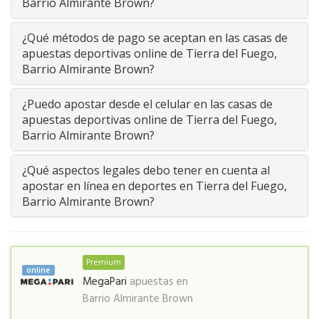
Barrio Almirante Brown?
¿Qué métodos de pago se aceptan en las casas de
apuestas deportivas online de Tierra del Fuego,
Barrio Almirante Brown?
¿Puedo apostar desde el celular en las casas de
apuestas deportivas online de Tierra del Fuego,
Barrio Almirante Brown?
¿Qué aspectos legales debo tener en cuenta al
apostar en línea en deportes en Tierra del Fuego,
Barrio Almirante Brown?
Premium
online
MegaPari
apuestas en
Barrio Almirante Brown