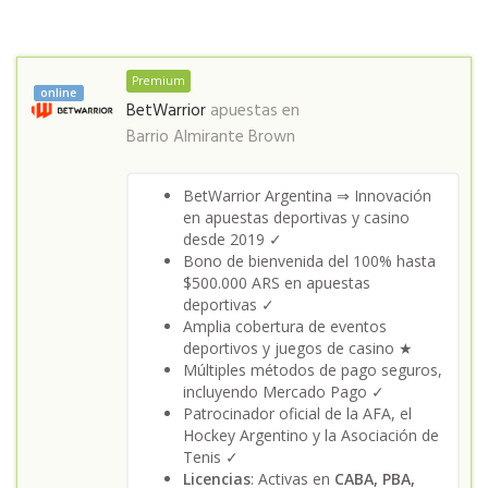
Premium
online
BetWarrior
apuestas en
Barrio Almirante Brown
BetWarrior Argentina ⇒ Innovación
en apuestas deportivas y casino
desde 2019 ✓
Bono de bienvenida del 100% hasta
$500.000 ARS en apuestas
deportivas ✓
Amplia cobertura de eventos
deportivos y juegos de casino ★
Múltiples métodos de pago seguros,
incluyendo Mercado Pago ✓
Patrocinador oficial de la AFA, el
Hockey Argentino y la Asociación de
Tenis ✓
Licencias
: Activas en
CABA, PBA,