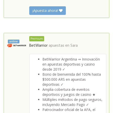
¡Apuesta ahora!
Premium
online
BetWarrior
apuestas en
Sara
BetWarrior Argentina ⇒ Innovación
en apuestas deportivas y casino
desde 2019 ✓
Bono de bienvenida del 100% hasta
$500.000 ARS en apuestas
deportivas ✓
Amplia cobertura de eventos
deportivos y juegos de casino ★
Múltiples métodos de pago seguros,
incluyendo Mercado Pago ✓
Patrocinador oficial de la AFA, el