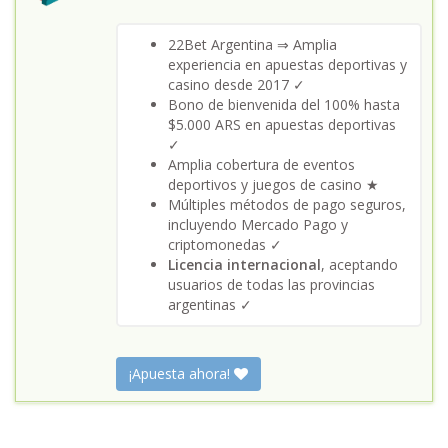
22Bet Argentina ⇒ Amplia
experiencia en apuestas deportivas y
casino desde 2017 ✓
Bono de bienvenida del 100% hasta
$5.000 ARS en apuestas deportivas
✓
Amplia cobertura de eventos
deportivos y juegos de casino ★
Múltiples métodos de pago seguros,
incluyendo Mercado Pago y
criptomonedas ✓
Licencia internacional
, aceptando
usuarios de todas las provincias
argentinas ✓
¡Apuesta ahora!