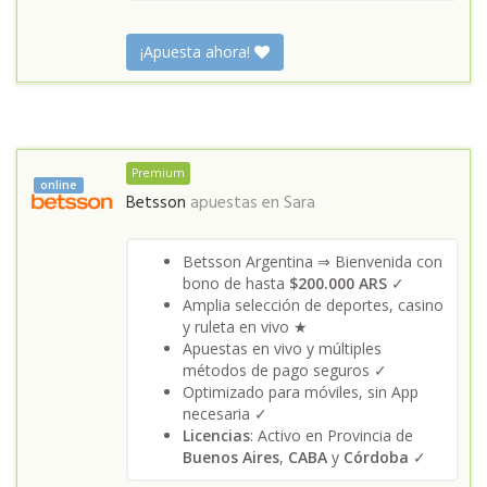
¡Apuesta ahora!
Premium
online
Betsson
apuestas en
Sara
Betsson Argentina ⇒ Bienvenida con
bono de hasta
$200.000 ARS
✓
Amplia selección de deportes, casino
y ruleta en vivo ★
Apuestas en vivo y múltiples
métodos de pago seguros ✓
Optimizado para móviles, sin App
necesaria ✓
Licencias
: Activo en Provincia de
Buenos Aires
,
CABA
y
Córdoba
✓