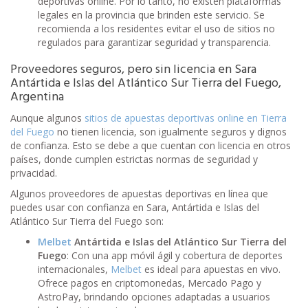
deportivas online. Por lo tanto, no existen plataformas
legales en la provincia que brinden este servicio. Se
recomienda a los residentes evitar el uso de sitios no
regulados para garantizar seguridad y transparencia.
Proveedores seguros, pero sin licencia en Sara
Antártida e Islas del Atlántico Sur Tierra del Fuego,
Argentina
Aunque algunos
sitios de apuestas deportivas online en Tierra
del Fuego
no tienen licencia, son igualmente seguros y dignos
de confianza. Esto se debe a que cuentan con licencia en otros
países, donde cumplen estrictas normas de seguridad y
privacidad.
Algunos proveedores de apuestas deportivas en línea que
puedes usar con confianza en Sara, Antártida e Islas del
Atlántico Sur Tierra del Fuego son:
Melbet
Antártida e Islas del Atlántico Sur Tierra del
Fuego
: Con una app móvil ágil y cobertura de deportes
internacionales,
Melbet
es ideal para apuestas en vivo.
Ofrece pagos en criptomonedas, Mercado Pago y
AstroPay, brindando opciones adaptadas a usuarios