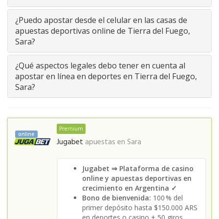
¿Puedo apostar desde el celular en las casas de
apuestas deportivas online de Tierra del Fuego,
Sara?
¿Qué aspectos legales debo tener en cuenta al
apostar en línea en deportes en Tierra del Fuego,
Sara?
Premium
online
Jugabet
apuestas en
Sara
Jugabet ⇒ Plataforma de casino
online y apuestas deportivas en
crecimiento en Argentina ✓
Bono de bienvenida:
100 % del
primer depósito hasta $150.000 ARS
en deportes o casino + 50 giros