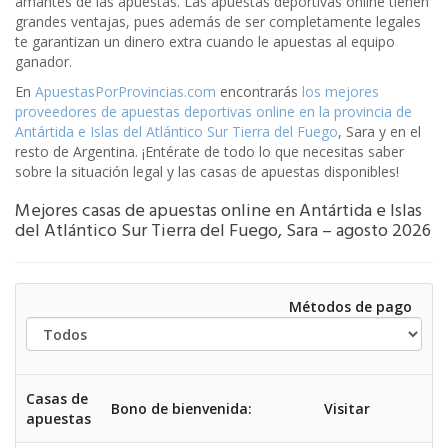
amantes de las apuestas. Las apuestas deportivas online tienen
grandes ventajas, pues además de ser completamente legales
te garantizan un dinero extra cuando le apuestas al equipo
ganador.
En
ApuestasPorProvincias.com
encontrarás
los mejores
proveedores de apuestas deportivas online en la provincia de
Antártida e Islas del Atlántico Sur Tierra del Fuego
, Sara y en el
resto de Argentina. ¡Entérate de todo lo que necesitas saber
sobre la situación legal y las casas de apuestas disponibles!
Mejores casas de apuestas online en Antártida e Islas
del Atlántico Sur Tierra del Fuego, Sara – agosto 2026
Métodos de pago
Casas de
Bono de bienvenida:
Visitar
apuestas