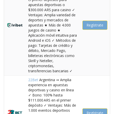
apuestas deportivas o
$300.000 ARS para casino ✓
Ventajas: Amplia variedad de
deportes y mercados de
apuestas ★ Más de 4.000
Regístrate
juegos de casino ★
Aplicación móvil intuitiva para
Android e iOS ✓ Métodos de
pago: Tarjetas de crédito y
débito, Mercado Pago,
billeteras electrónicas como
Skrill y Neteller,
criptomonedas,
transferencias bancarias ✓
22Bet
Argentina ⇒ Amplia
experiencia en apuestas
deportivas y casino en línea
✓ Bono: 100% hasta
$111.000 ARS en el primer
depósito ✓ Ventajas: Más de
1.000 eventos deportivos
Regístrate