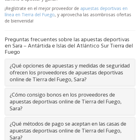
¡Regístrate en el mejor proveedor de
apuestas deportivas en
línea en Tierra del Fuego
, y aprovecha las asombrosas ofertas
de bienvenida!
Preguntas frecuentes sobre las apuestas deportivas
en Sara – Antártida e Islas del Atlántico Sur Tierra del
Fuego
¿Qué opciones de apuestas y medidas de seguridad
ofrecen los proveedores de apuestas deportivas
online de Tierra del Fuego, Sara?
¿Cómo consigo bonos en los proveedores de
apuestas deportivas online de Tierra del Fuego,
Sara?
¿Qué métodos de pago se aceptan en las casas de
apuestas deportivas online de Tierra del Fuego,
Sara?