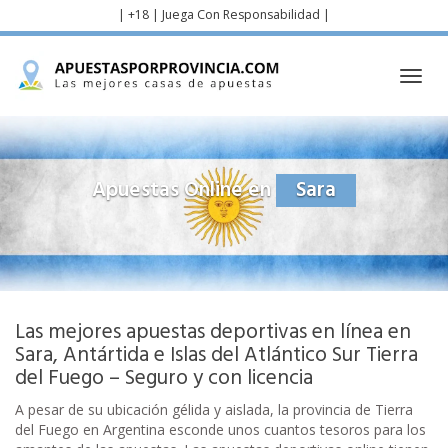
Skip
| +18 | Juega Con Responsabilidad |
to
main
content
Toggl
navig
Apuestas Online en
Sara
Las mejores apuestas deportivas en línea en
Sara, Antártida e Islas del Atlántico Sur Tierra
del Fuego – Seguro y con licencia
A pesar de su ubicación gélida y aislada, la provincia de Tierra
del Fuego en Argentina esconde unos cuantos tesoros para los