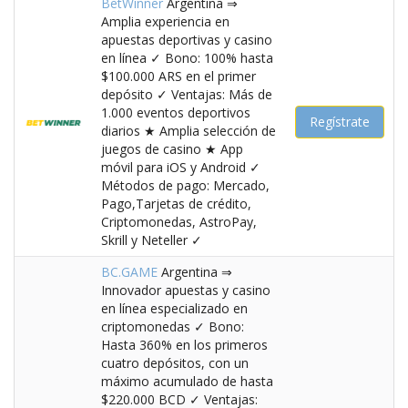
BetWinner
Argentina ⇒
Amplia experiencia en
apuestas deportivas y casino
en línea ✓ Bono: 100% hasta
$100.000 ARS en el primer
depósito ✓ Ventajas: Más de
1.000 eventos deportivos
Regístrate
diarios ★ Amplia selección de
juegos de casino ★ App
móvil para iOS y Android ✓
Métodos de pago: Mercado,
Pago,Tarjetas de crédito,
Criptomonedas, AstroPay,
Skrill y Neteller ✓
BC.GAME
Argentina ⇒
Innovador apuestas y casino
en línea especializado en
criptomonedas ✓ Bono:
Hasta 360% en los primeros
cuatro depósitos, con un
máximo acumulado de hasta
$220.000 BCD ✓ Ventajas: