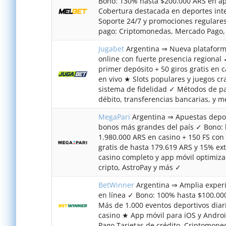
Bono: 130% hasta $200.000 ARS en ap
Cobertura destacada en deportes int
Soporte 24/7 y promociones regulares
pago: Criptomonedas, Mercado Pago, 
Jugabet
Argentina ⇒ Nueva plataforma
online con fuerte presencia regional
primer depósito + 50 giros gratis en 
en vivo ★ Slots populares y juegos c
sistema de fidelidad ✓ Métodos de pa
débito, transferencias bancarias, y m
MegaPari
Argentina ⇒ Apuestas deport
bonos más grandes del país ✓ Bono: 
1.980.000 ARS en casino + 150 FS co
gratis de hasta 179.619 ARS y 15% ext
casino completo y app móvil optimiza
cripto, AstroPay y más ✓
BetWinner
Argentina ⇒ Amplia experi
en línea ✓ Bono: 100% hasta $100.000
Más de 1.000 eventos deportivos diar
casino ★ App móvil para iOS y Andro
Pago,Tarjetas de crédito, Criptomoneda