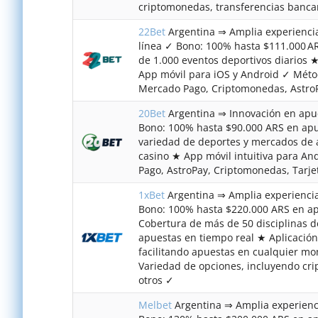
criptomonedas, transferencias banca
22Bet
Argentina ⇒ Amplia experiencia
línea ✓ Bono: 100% hasta $111.000 AR
de 1.000 eventos deportivos diarios 
App móvil para iOS y Android ✓ Métod
Mercado Pago, Criptomonedas, AstroPa
20Bet
Argentina ⇒ Innovación en apue
Bono: 100% hasta $90.000 ARS en apu
variedad de deportes y mercados de 
casino ★ App móvil intuitiva para A
Pago, AstroPay, Criptomonedas, Tarjet
1xBet
Argentina ⇒ Amplia experiencia
Bono: 100% hasta $220.000 ARS en ap
Cobertura de más de 50 disciplinas de
apuestas en tiempo real ★ Aplicación 
facilitando apuestas en cualquier m
Variedad de opciones, incluyendo cr
otros ✓
Melbet
Argentina ⇒ Amplia experienci