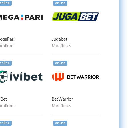
online
online
egaPari
Jugabet
raflores
Miraflores
online
online
iBet
BetWarrior
raflores
Miraflores
online
online