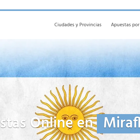
Ciudades y Provincias
Apuestas por
stas Online en
Miraf