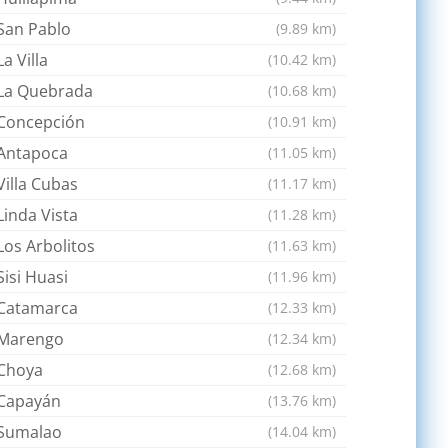
San Pablo
(9.89 km)
La Villa
(10.42 km)
La Quebrada
(10.68 km)
Concepción
(10.91 km)
Antapoca
(11.05 km)
Villa Cubas
(11.17 km)
Linda Vista
(11.28 km)
Los Arbolitos
(11.63 km)
Sisi Huasi
(11.96 km)
Catamarca
(12.33 km)
Marengo
(12.34 km)
Choya
(12.68 km)
Capayán
(13.76 km)
Sumalao
(14.04 km)