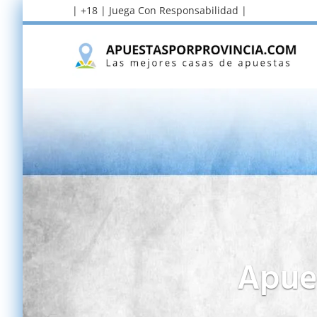
Skip
| +18 | Juega Con Responsabilidad |
to
main
content
Apue