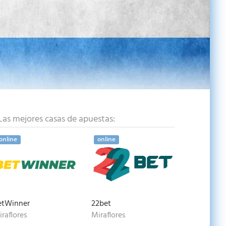
Las mejores casas de apuestas:
online
online
etWinner
22bet
raflores
Miraflores