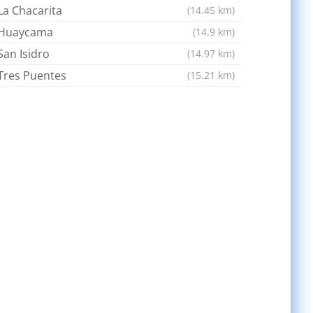
La Chacarita
(14.45 km)
Huaycama
(14.9 km)
San Isidro
(14.97 km)
Tres Puentes
(15.21 km)