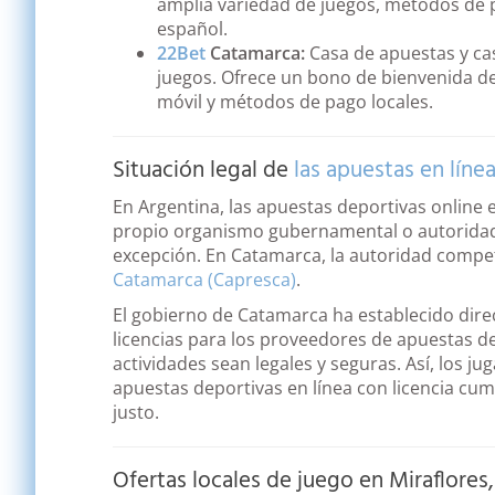
amplia variedad de juegos, métodos de
español.
22Bet
Catamarca:
Casa de apuestas y ca
juegos. Ofrece un bono de bienvenida de
móvil y métodos de pago locales.
Situación legal de
las apuestas en líne
En Argentina, las apuestas deportivas online 
propio organismo gubernamental o autoridad r
excepción. En Catamarca, la autoridad compe
Catamarca (Capresca)
.
El gobierno de Catamarca ha establecido dire
licencias para los proveedores de apuestas dep
actividades sean legales y seguras. Así, los 
apuestas deportivas en línea con licencia cu
justo.
Ofertas locales de juego en Miraflores