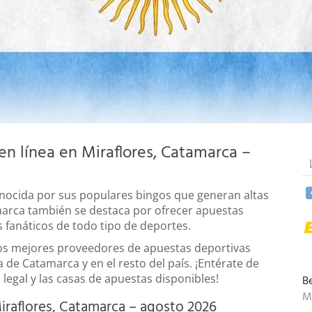
en línea en Miraflores, Catamarca –
onocida por sus populares bingos que generan altas
arca también se destaca por ofrecer apuestas
s fanáticos de todo tipo de deportes.
os mejores proveedores de apuestas deportivas
a de Catamarca y en el resto del país. ¡Entérate de
 legal y las casas de apuestas disponibles!
B
Mi
iraflores, Catamarca – agosto 2026