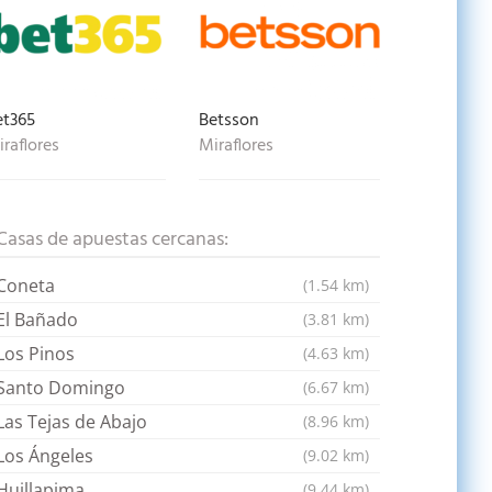
et365
Betsson
raflores
Miraflores
Casas de apuestas cercanas:
Coneta
(1.54 km)
El Bañado
(3.81 km)
Los Pinos
(4.63 km)
Santo Domingo
(6.67 km)
Las Tejas de Abajo
(8.96 km)
Los Ángeles
(9.02 km)
Huillapima
(9.44 km)