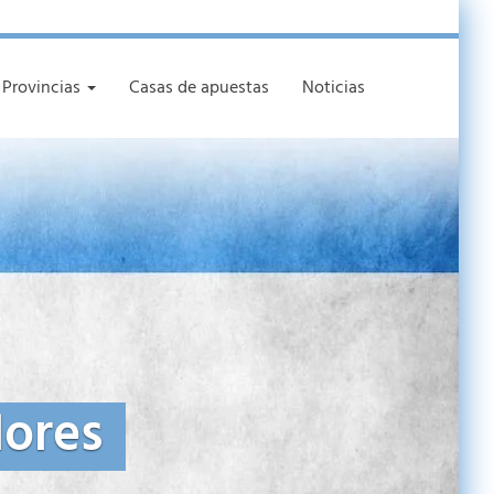
 Provincias
Casas de apuestas
Noticias
lores