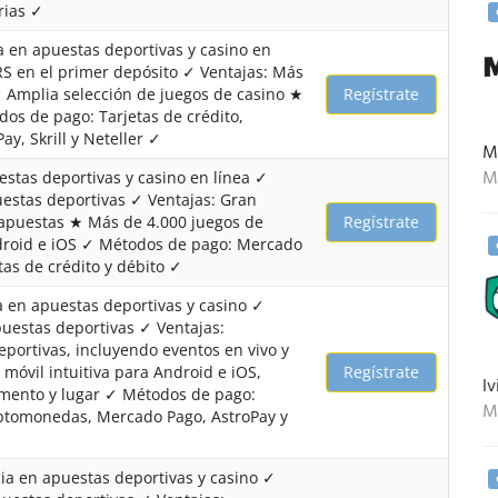
rias ✓
 en apuestas deportivas y casino en
S en el primer depósito ✓ Ventajas: Más
★ Amplia selección de juegos de casino ★
Regístrate
os de pago: Tarjetas de crédito,
y, Skrill y Neteller ✓
M
Mi
stas deportivas y casino en línea ✓
estas deportivas ✓ Ventajas: Gran
apuestas ★ Más de 4.000 juegos de
Regístrate
ndroid e iOS ✓ Métodos de pago: Mercado
as de crédito y débito ✓
 en apuestas deportivas y casino ✓
uestas deportivas ✓ Ventajas:
portivas, incluyendo eventos en vivo y
móvil intuitiva para Android e iOS,
Regístrate
Iv
omento y lugar ✓ Métodos de pago:
Mi
iptomonedas, Mercado Pago, AstroPay y
a en apuestas deportivas y casino ✓