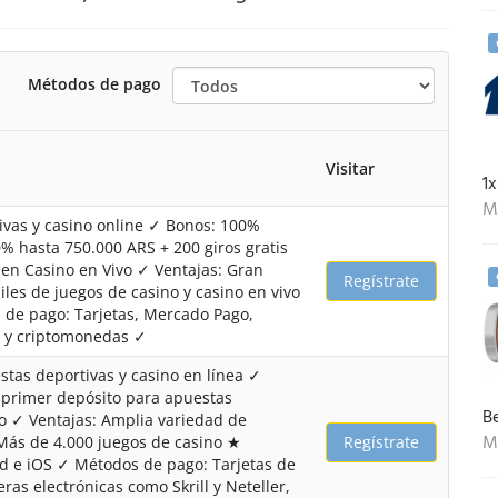
Métodos de pago
Visitar
1
Mi
vas y casino online ✓ Bonos: 100%
 hasta 750.000 ARS + 200 giros gratis
en Casino en Vivo ✓ Ventajas: Gran
Regístrate
les de juegos de casino y casino en vivo
de pago: Tarjetas, Mercado Pago,
as y criptomonedas ✓
tas deportivas y casino en línea ✓
 primer depósito para apuestas
B
o ✓ Ventajas: Amplia variedad de
Mi
ás de 4.000 juegos de casino ★
Regístrate
id e iOS ✓ Métodos de pago: Tarjetas de
eras electrónicas como Skrill y Neteller,