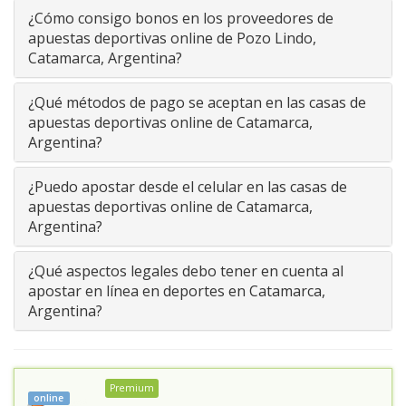
¿Cómo consigo bonos en los proveedores de
apuestas deportivas online de Pozo Lindo,
Catamarca, Argentina?
¿Qué métodos de pago se aceptan en las casas de
apuestas deportivas online de Catamarca,
Argentina?
¿Puedo apostar desde el celular en las casas de
apuestas deportivas online de Catamarca,
Argentina?
¿Qué aspectos legales debo tener en cuenta al
apostar en línea en deportes en Catamarca,
Argentina?
Premium
online