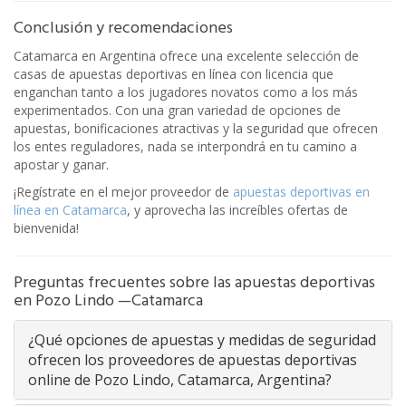
Conclusión y recomendaciones
Catamarca en Argentina ofrece una excelente selección de
casas de apuestas deportivas en línea con licencia que
enganchan tanto a los jugadores novatos como a los más
experimentados. Con una gran variedad de opciones de
apuestas, bonificaciones atractivas y la seguridad que ofrecen
los entes reguladores, nada se interpondrá en tu camino a
apostar y ganar.
¡Regístrate en el mejor proveedor de
apuestas deportivas en
línea en Catamarca
, y aprovecha las increíbles ofertas de
bienvenida!
Preguntas frecuentes sobre las apuestas deportivas
en Pozo Lindo —Catamarca
¿Qué opciones de apuestas y medidas de seguridad
ofrecen los proveedores de apuestas deportivas
online de Pozo Lindo, Catamarca, Argentina?