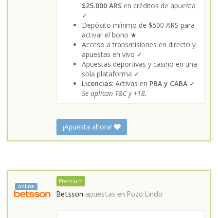
$25.000 ARS
en créditos de apuesta
✓
Depósito mínimo de $500 ARS para
activar el bono ★
Acceso a transmisiones en directo y
apuestas en vivo ✓
Apuestas deportivas y casino en una
sola plataforma ✓
Licencias
: Activas en
PBA y CABA
✓
Se aplican T&C y +18.
¡Apuesta ahora!
Premium
online
Betsson
apuestas en
Pozo Lindo