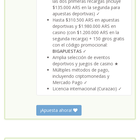
las dos primeras recargas (incluye
$135.000 ARS en la segunda para
apuestas deportivas) ✓
Hasta $310.500 ARS en apuestas
deportivas y $1.980.000 ARS en
casino (con $1.200.000 ARS en la
segunda recarga) + 150 giros gratis
con el código promocional:
BIGAPUESTAS
✓
Amplia selección de eventos
deportivos y juegos de casino ★
Múltiples métodos de pago,
incluyendo criptomonedas y
Mercado Pago ✓
Licencia internacional (Curazao) ✓
¡Apuesta ahora!