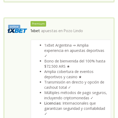
Premium
online
1xbet
apuestas en
Pozo Lindo
1xBet Argentina ⇒ Amplia
experiencia en apuestas deportivas
✓
Bono de bienvenida del 100% hasta
$72.500 ARS ★
Amplia cobertura de eventos
deportivos y casino ★
Transmisión en directo y opción de
cashout total ✓
Múltiples métodos de pago seguros,
incluyendo criptomonedas ✓
Licencias
: Internacionales que
garantizan seguridad y confiabilidad
✓