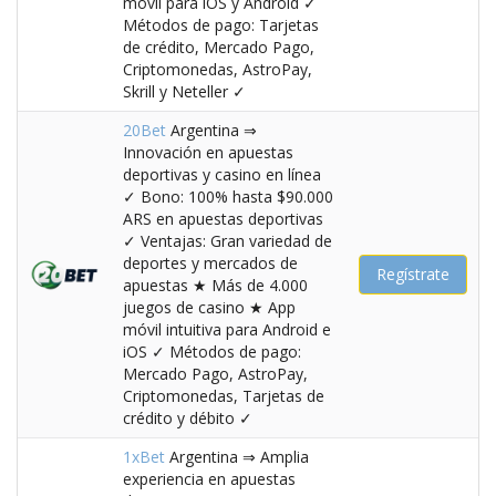
móvil para iOS y Android ✓
Métodos de pago: Tarjetas
de crédito, Mercado Pago,
Criptomonedas, AstroPay,
Skrill y Neteller ✓
20Bet
Argentina ⇒
Innovación en apuestas
deportivas y casino en línea
✓ Bono: 100% hasta $90.000
ARS en apuestas deportivas
✓ Ventajas: Gran variedad de
deportes y mercados de
Regístrate
apuestas ★ Más de 4.000
juegos de casino ★ App
móvil intuitiva para Android e
iOS ✓ Métodos de pago:
Mercado Pago, AstroPay,
Criptomonedas, Tarjetas de
crédito y débito ✓
1xBet
Argentina ⇒ Amplia
experiencia en apuestas