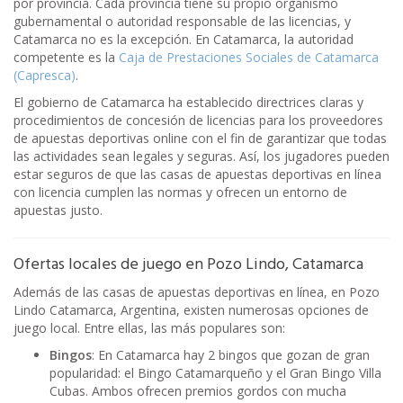
por provincia. Cada provincia tiene su propio organismo
gubernamental o autoridad responsable de las licencias, y
Catamarca no es la excepción. En Catamarca, la autoridad
competente es la
Caja de Prestaciones Sociales de Catamarca
(Capresca)
.
El gobierno de Catamarca ha establecido directrices claras y
procedimientos de concesión de licencias para los proveedores
de apuestas deportivas online con el fin de garantizar que todas
las actividades sean legales y seguras. Así, los jugadores pueden
estar seguros de que las casas de apuestas deportivas en línea
con licencia cumplen las normas y ofrecen un entorno de
apuestas justo.
Ofertas locales de juego en Pozo Lindo, Catamarca
Además de las casas de apuestas deportivas en línea, en Pozo
Lindo Catamarca, Argentina, existen numerosas opciones de
juego local. Entre ellas, las más populares son:
Bingos
: En Catamarca hay 2 bingos que gozan de gran
popularidad: el Bingo Catamarqueño y el Gran Bingo Villa
Cubas. Ambos ofrecen premios gordos con mucha