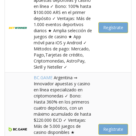
apuestas deportivas y casino
en línea ✓ Bono: 100% hasta
$100.000 ARS en el primer
depósito ✓ Ventajas: Más de
1.000 eventos deportivos
Regístrate
diarios ★ Amplia selección de
juegos de casino ★ App
móvil para iOS y Android ✓
Métodos de pago: Mercado,
Pago,Tarjetas de crédito,
Criptomonedas, AstroPay,
Skrill y Neteller ✓
BC.GAME
Argentina ⇒
Innovador apuestas y casino
en línea especializado en
criptomonedas ✓ Bono:
Hasta 360% en los primeros
cuatro depósitos, con un
máximo acumulado de hasta
$220.000 BCD ✓ Ventajas:
Más de 5.000 juegos de
Regístrate
casino disponibles ★