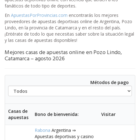
fanáticos de todo tipo de deportes.
En
ApuestasPorProvincias.com
encontrarás los mejores
proveedores de apuestas deportivas online de Argentina, Pozo
Lindo, en la provincia de Catamarca y en el resto del país.
¡Entérate de todo lo que necesitas saber sobre la situación legal
y las casas de apuestas disponibles!
Mejores casas de apuestas online en Pozo Lindo,
Catamarca – agosto 2026
Métodos de pago
Casas de
Bono de bienvenida:
Visitar
apuestas
Rabona
Argentina ⇒
Apuestas deportivas y casino