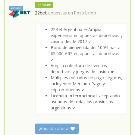
Premium
online
22bet
apuestas en
Pozo Lindo
22Bet Argentina ⇒ Amplia
experiencia en apuestas deportivas y
casino desde 2017 ✓
Bono de bienvenida del 100% hasta
$5.000 ARS en apuestas deportivas
✓
Amplia cobertura de eventos
deportivos y juegos de casino ★
Múltiples métodos de pago seguros,
incluyendo Mercado Pago y
criptomonedas ✓
Licencia internacional
, aceptando
usuarios de todas las provincias
argentinas ✓
¡Apuesta ahora!