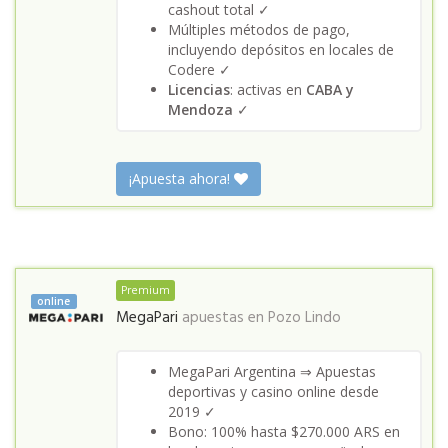
cashout total ✓
Múltiples métodos de pago,
incluyendo depósitos en locales de
Codere ✓
Licencias
: activas en
CABA y
Mendoza
✓
¡Apuesta ahora!
Premium
online
MegaPari
apuestas en
Pozo Lindo
MegaPari Argentina ⇒ Apuestas
deportivas y casino online desde
2019 ✓
Bono: 100% hasta $270.000 ARS en