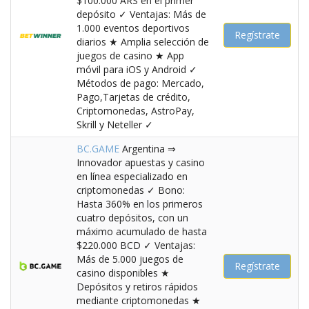
$100.000 ARS en el primer
depósito ✓ Ventajas: Más de
1.000 eventos deportivos
Regístrate
diarios ★ Amplia selección de
juegos de casino ★ App
móvil para iOS y Android ✓
Métodos de pago: Mercado,
Pago,Tarjetas de crédito,
Criptomonedas, AstroPay,
Skrill y Neteller ✓
BC.GAME
Argentina ⇒
Innovador apuestas y casino
en línea especializado en
criptomonedas ✓ Bono:
Hasta 360% en los primeros
cuatro depósitos, con un
máximo acumulado de hasta
$220.000 BCD ✓ Ventajas:
Más de 5.000 juegos de
Regístrate
casino disponibles ★
Depósitos y retiros rápidos
mediante criptomonedas ★