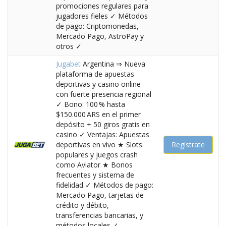
promociones regulares para
jugadores fieles ✓ Métodos
de pago: Criptomonedas,
Mercado Pago, AstroPay y
otros ✓
Jugabet
Argentina ⇒ Nueva
plataforma de apuestas
deportivas y casino online
con fuerte presencia regional
✓ Bono: 100 % hasta
$150.000 ARS en el primer
depósito + 50 giros gratis en
casino ✓ Ventajas: Apuestas
deportivas en vivo ★ Slots
Regístrate
populares y juegos crash
como Aviator ★ Bonos
frecuentes y sistema de
fidelidad ✓ Métodos de pago:
Mercado Pago, tarjetas de
crédito y débito,
transferencias bancarias, y
métodos locales ✓