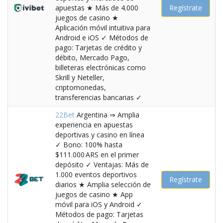
apuestas ★ Más de 4.000
Regístrate
juegos de casino ★
Aplicación móvil intuitiva para
Android e iOS ✓ Métodos de
pago: Tarjetas de crédito y
débito, Mercado Pago,
billeteras electrónicas como
Skrill y Neteller,
criptomonedas,
transferencias bancarias ✓
22Bet
Argentina ⇒ Amplia
experiencia en apuestas
deportivas y casino en línea
✓ Bono: 100% hasta
$111.000 ARS en el primer
depósito ✓ Ventajas: Más de
1.000 eventos deportivos
Regístrate
diarios ★ Amplia selección de
juegos de casino ★ App
móvil para iOS y Android ✓
Métodos de pago: Tarjetas