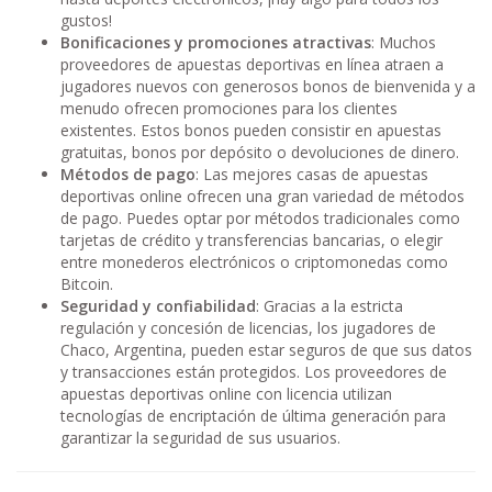
gustos!
Bonificaciones y promociones atractivas
: Muchos
proveedores de apuestas deportivas en línea atraen a
jugadores nuevos con generosos bonos de bienvenida y a
menudo ofrecen promociones para los clientes
existentes. Estos bonos pueden consistir en apuestas
gratuitas, bonos por depósito o devoluciones de dinero.
Métodos de pago
: Las mejores casas de apuestas
deportivas online ofrecen una gran variedad de métodos
de pago. Puedes optar por métodos tradicionales como
tarjetas de crédito y transferencias bancarias, o elegir
entre monederos electrónicos o criptomonedas como
Bitcoin.
Seguridad y confiabilidad
: Gracias a la estricta
regulación y concesión de licencias, los jugadores de
Chaco, Argentina, pueden estar seguros de que sus datos
y transacciones están protegidos. Los proveedores de
apuestas deportivas online con licencia utilizan
tecnologías de encriptación de última generación para
garantizar la seguridad de sus usuarios.