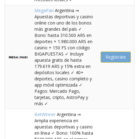
MegaPari
Argentina ⇒
Apuestas deportivas y casino
online con uno de los bonos
más grandes del país ✓
Bono: hasta 310.500 ARS en
deportes + 1.980.000 ARS en
casino + 150 FS con código
BIGAPUESTAS ✓ Incluye
Regístrate
apuesta gratis de hasta
179.619 ARS y 15% extra en
depósitos locales ✓ 40+
deportes, casino completo y
app móvil optimizada ✓
Pagos: Mercado Pago,
tarjetas, cripto, AstroPay y
más ✓
BetWinner
Argentina ⇒
Amplia experiencia en
apuestas deportivas y casino
en línea ✓ Bono: 100% hasta