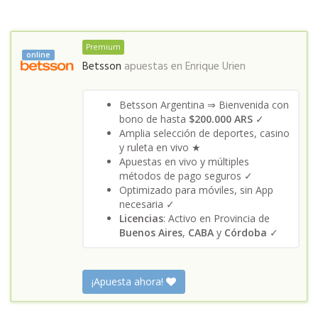
Premium
online
Betsson
apuestas en
Enrique Urien
Betsson Argentina ⇒ Bienvenida con
bono de hasta
$200.000 ARS
✓
Amplia selección de deportes, casino
y ruleta en vivo ★
Apuestas en vivo y múltiples
métodos de pago seguros ✓
Optimizado para móviles, sin App
necesaria ✓
Licencias
: Activo en Provincia de
Buenos Aires
,
CABA
y
Córdoba
✓
¡Apuesta ahora!