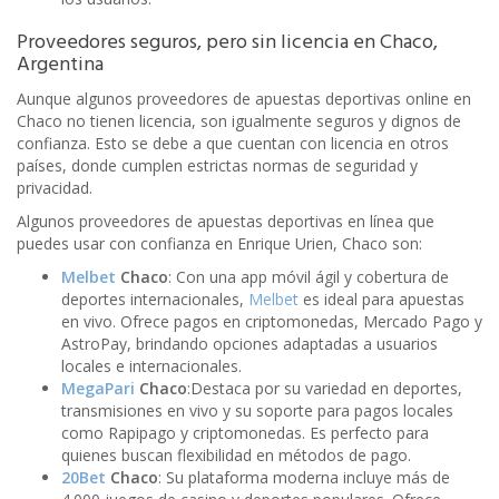
Proveedores seguros, pero sin licencia en Chaco,
Argentina
Aunque algunos proveedores de apuestas deportivas online en
Chaco no tienen licencia, son igualmente seguros y dignos de
confianza. Esto se debe a que cuentan con licencia en otros
países, donde cumplen estrictas normas de seguridad y
privacidad.
Algunos proveedores de apuestas deportivas en línea que
puedes usar con confianza en Enrique Urien, Chaco son:
Melbet
Chaco
: Con una app móvil ágil y cobertura de
deportes internacionales,
Melbet
es ideal para apuestas
en vivo. Ofrece pagos en criptomonedas, Mercado Pago y
AstroPay, brindando opciones adaptadas a usuarios
locales e internacionales.
MegaPari
Chaco
:Destaca por su variedad en deportes,
transmisiones en vivo y su soporte para pagos locales
como Rapipago y criptomonedas. Es perfecto para
quienes buscan flexibilidad en métodos de pago.
20Bet
Chaco
: Su plataforma moderna incluye más de