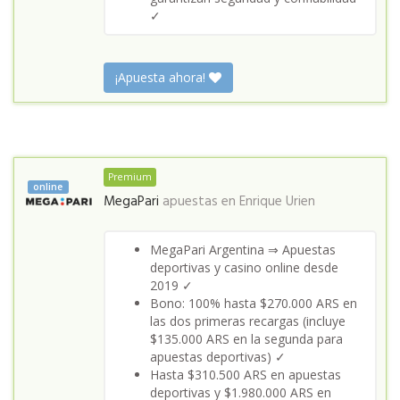
✓
¡Apuesta ahora!
Premium
online
MegaPari
apuestas en
Enrique Urien
MegaPari Argentina ⇒ Apuestas
deportivas y casino online desde
2019 ✓
Bono: 100% hasta $270.000 ARS en
las dos primeras recargas (incluye
$135.000 ARS en la segunda para
apuestas deportivas) ✓
Hasta $310.500 ARS en apuestas
deportivas y $1.980.000 ARS en