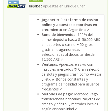
online
Jugabet
apuestas en
Enrique Urien
Jugabet ⇒ Plataforma de casino
online y apuestas deportivas en
crecimiento en Argentina ✓
Bono de bienvenida:
100 % del
primer depósito hasta $150.000 ARS
en deportes o casino + 50 giros
gratis en tragamonedas
seleccionadas al depositar desde
$2.500 ARS ✓
Ventajas:
Apuestas en vivo con
múltiples mercados ⚽ Gran selección
de slots y juegos crash como Aviator
y JetX ★ Bonos constantes y
programa de fidelidad para usuarios
frecuentes ✓
Métodos de pago:
Mercado Pago,
transferencias bancarias, tarjetas de
crédito y débito, y métodos locales
según disponibilidad ✓