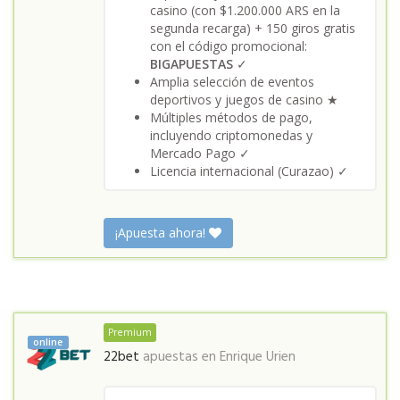
casino (con $1.200.000 ARS en la
segunda recarga) + 150 giros gratis
con el código promocional:
BIGAPUESTAS
✓
Amplia selección de eventos
deportivos y juegos de casino ★
Múltiples métodos de pago,
incluyendo criptomonedas y
Mercado Pago ✓
Licencia internacional (Curazao) ✓
¡Apuesta ahora!
Premium
online
22bet
apuestas en
Enrique Urien