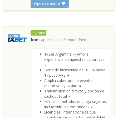
¡Apuesta ahora!
Premium
online
1xbet
apuestas en
Enrique Urien
1xBet Argentina ⇒ Amplia
experiencia en apuestas deportivas
✓
Bono de bienvenida del 100% hasta
$72.500 ARS ★
Amplia cobertura de eventos
deportivos y casino ★
Transmisión en directo y opción de
cashout total ✓
Múltiples métodos de pago seguros,
incluyendo criptomonedas ✓
Licencias
: Internacionales que
garantizan seguridad y confiabilidad