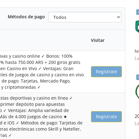
Métodos de pago
Visitar
Iv
vas y casino online ✓ Bonos: 100%
L
 hasta 750.000 ARS + 200 giros gratis
en Casino en Vivo ✓ Ventajas: Gran
Regístrate
les de juegos de casino y casino en vivo
de pago: Tarjetas, Mercado Pago,
as y criptomonedas ✓
tas deportivas y casino en línea ✓
 primer depósito para apuestas
o ✓ Ventajas: Amplia variedad de
2
ás de 4.000 juegos de casino ★
Regístrate
id e iOS ✓ Métodos de pago: Tarjetas de
L
eras electrónicas como Skrill y Neteller,
rias ✓