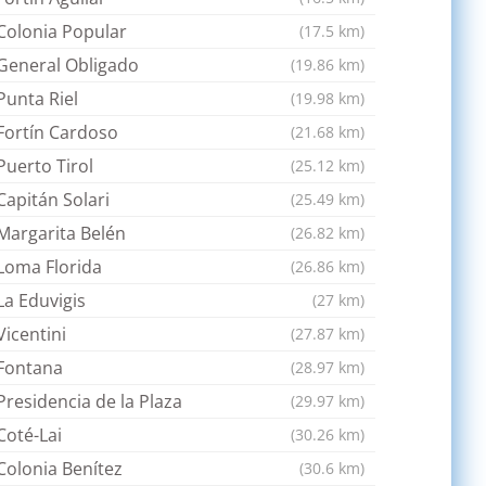
Colonia Popular
(17.5 km)
General Obligado
(19.86 km)
Punta Riel
(19.98 km)
Fortín Cardoso
(21.68 km)
Puerto Tirol
(25.12 km)
Capitán Solari
(25.49 km)
Margarita Belén
(26.82 km)
Loma Florida
(26.86 km)
La Eduvigis
(27 km)
Vicentini
(27.87 km)
Fontana
(28.97 km)
Presidencia de la Plaza
(29.97 km)
Coté-Lai
(30.26 km)
Colonia Benítez
(30.6 km)