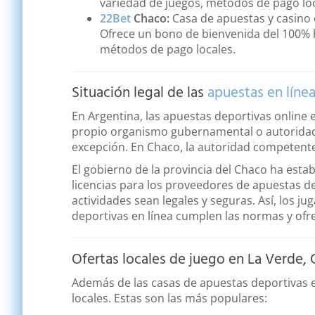
variedad de juegos, métodos de pago lo
22Bet
Chaco:
Casa de apuestas y casino 
Ofrece un bono de bienvenida del 100% h
métodos de pago locales.
Situación legal de las
apuestas en líne
En Argentina, las apuestas deportivas online 
propio organismo gubernamental o autoridad r
excepción. En Chaco, la autoridad competente
El gobierno de la provincia del Chaco ha esta
licencias para los proveedores de apuestas dep
actividades sean legales y seguras. Así, los 
deportivas en línea cumplen las normas y ofr
Ofertas locales de juego en La Verde,
Además de las casas de apuestas deportivas en
locales. Estas son las más populares: