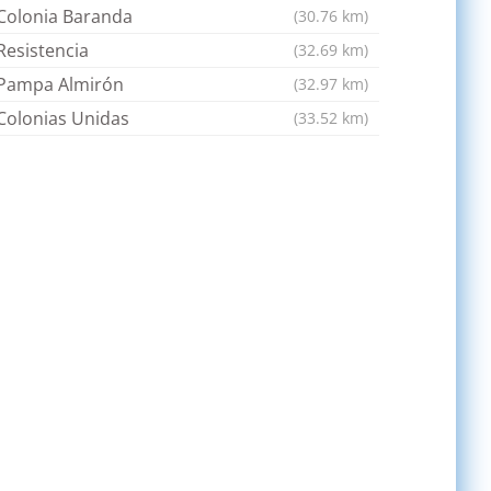
Colonia Baranda
(30.76 km)
Resistencia
(32.69 km)
Pampa Almirón
(32.97 km)
Colonias Unidas
(33.52 km)