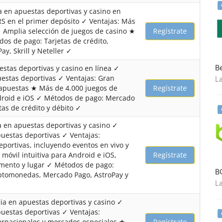
 en apuestas deportivas y casino en
S en el primer depósito ✓ Ventajas: Más
★ Amplia selección de juegos de casino ★
Regístrate
os de pago: Tarjetas de crédito,
y, Skrill y Neteller ✓
B
stas deportivas y casino en línea ✓
estas deportivas ✓ Ventajas: Gran
L
apuestas ★ Más de 4.000 juegos de
Regístrate
ndroid e iOS ✓ Métodos de pago: Mercado
as de crédito y débito ✓
 en apuestas deportivas y casino ✓
uestas deportivas ✓ Ventajas:
portivas, incluyendo eventos en vivo y
móvil intuitiva para Android e iOS,
Regístrate
omento y lugar ✓ Métodos de pago:
B
iptomonedas, Mercado Pago, AstroPay y
L
a en apuestas deportivas y casino ✓
uestas deportivas ✓ Ventajas:
ernacionales y mercados especiales ★
Regístrate