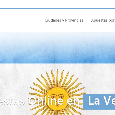
Ciudades y Provincias
Apuestas por
stas Online en
La V