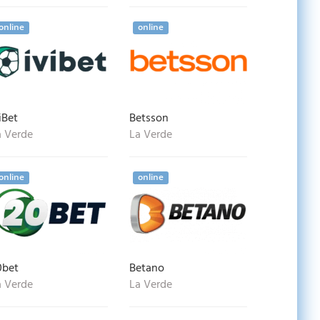
online
online
iBet
Betsson
a Verde
La Verde
online
online
0bet
Betano
a Verde
La Verde