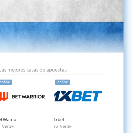
Las mejores casas de apuestas:
online
online
etWarrior
1xbet
a Verde
La Verde