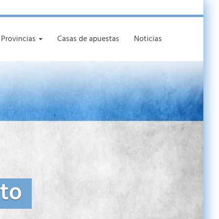
 Provincias
Casas de apuestas
Noticias
to