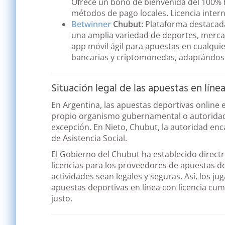
Ofrece un bono de bienvenida del 100% h
métodos de pago locales. Licencia inter
Betwinner
Chubut:
Plataforma destacada
una amplia variedad de deportes, merca
app móvil ágil para apuestas en cualquie
bancarias y criptomonedas, adaptándose
Situación legal de las apuestas en lín
En Argentina, las apuestas deportivas online 
propio organismo gubernamental o autoridad r
excepción. En Nieto, Chubut, la autoridad enc
de Asistencia Social.
El Gobierno del Chubut ha establecido direct
licencias para los proveedores de apuestas dep
actividades sean legales y seguras. Así, los 
apuestas deportivas en línea con licencia cu
justo.