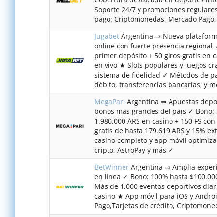
Soporte 24/7 y promociones regulares
pago: Criptomonedas, Mercado Pago, 
Jugabet
Argentina ⇒ Nueva plataforma
online con fuerte presencia regional
primer depósito + 50 giros gratis en 
en vivo ★ Slots populares y juegos c
sistema de fidelidad ✓ Métodos de pa
débito, transferencias bancarias, y m
MegaPari
Argentina ⇒ Apuestas deport
bonos más grandes del país ✓ Bono: 
1.980.000 ARS en casino + 150 FS co
gratis de hasta 179.619 ARS y 15% ext
casino completo y app móvil optimiza
cripto, AstroPay y más ✓
BetWinner
Argentina ⇒ Amplia experi
en línea ✓ Bono: 100% hasta $100.000
Más de 1.000 eventos deportivos diar
casino ★ App móvil para iOS y Andro
Pago,Tarjetas de crédito, Criptomoneda