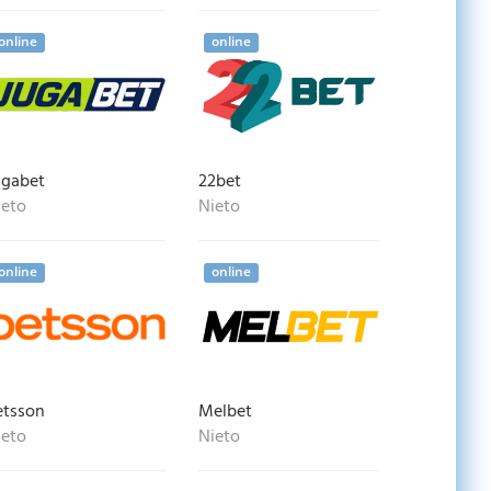
online
online
ugabet
22bet
ieto
Nieto
online
online
etsson
Melbet
ieto
Nieto