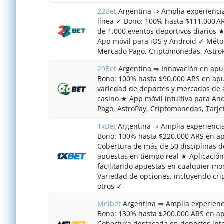
22Bet
Argentina ⇒ Amplia experiencia
línea ✓ Bono: 100% hasta $111.000 AR
de 1.000 eventos deportivos diarios 
App móvil para iOS y Android ✓ Métod
Mercado Pago, Criptomonedas, AstroPa
20Bet
Argentina ⇒ Innovación en apue
Bono: 100% hasta $90.000 ARS en apu
variedad de deportes y mercados de 
casino ★ App móvil intuitiva para A
Pago, AstroPay, Criptomonedas, Tarjet
1xBet
Argentina ⇒ Amplia experiencia
Bono: 100% hasta $220.000 ARS en ap
Cobertura de más de 50 disciplinas de
apuestas en tiempo real ★ Aplicación 
facilitando apuestas en cualquier m
Variedad de opciones, incluyendo cr
otros ✓
Melbet
Argentina ⇒ Amplia experienci
Bono: 130% hasta $200.000 ARS en ap
Cobertura destacada en deportes int