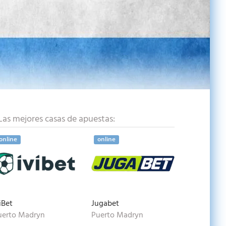
Las mejores casas de apuestas:
online
online
iBet
Jugabet
uerto Madryn
Puerto Madryn