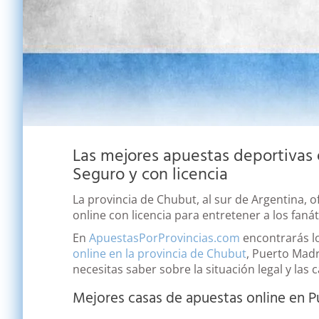
Las mejores apuestas deportivas 
Seguro y con licencia
La provincia de Chubut, al sur de Argentina, 
online con licencia para entretener a los faná
En
ApuestasPorProvincias.com
encontrarás l
online en la provincia de Chubut
, Puerto Madr
necesitas saber sobre la situación legal y las
Mejores casas de apuestas online en 