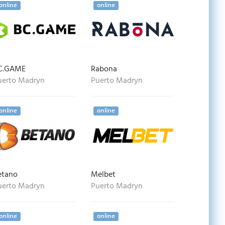
online
online
C.GAME
Rabona
uerto Madryn
Puerto Madryn
online
online
etano
Melbet
uerto Madryn
Puerto Madryn
online
online