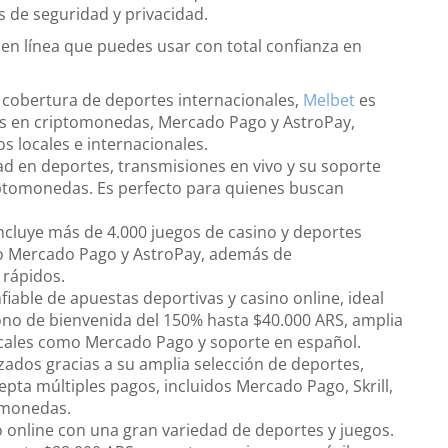
 de seguridad y privacidad.
en línea que puedes usar con total confianza en
y cobertura de deportes internacionales,
Melbet
es
gos en criptomonedas, Mercado Pago y AstroPay,
 locales e internacionales.
ad en deportes, transmisiones en vivo y su soporte
ptomonedas. Es perfecto para quienes buscan
ncluye más de 4.000 juegos de casino y deportes
o Mercado Pago y AstroPay, además de
 rápidos.
iable de apuestas deportivas y casino online, ideal
ono de bienvenida del 150% hasta $40.000 ARS, amplia
cales como Mercado Pago y soporte en español.
zados gracias a su amplia selección de deportes,
ta múltiples pagos, incluidos Mercado Pago, Skrill,
tomonedas.
 online con una gran variedad de deportes y juegos.