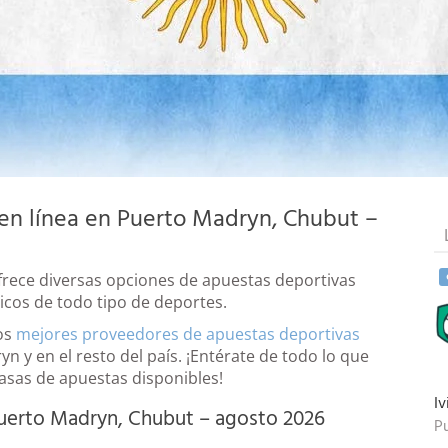
en línea en Puerto Madryn, Chubut –
ofrece diversas opciones de apuestas deportivas
ticos de todo tipo de deportes.
os
mejores proveedores de apuestas deportivas
yn y en el resto del país. ¡Entérate de todo lo que
 casas de apuestas disponibles!
Iv
Puerto Madryn, Chubut – agosto 2026
P