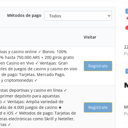
Métodos de pago
Visitar
2
vas y casino online ✓ Bonos: 100%
P
 hasta 750.000 ARS + 200 giros gratis
en Casino en Vivo ✓ Ventajas: Gran
Regístrate
les de juegos de casino y casino en vivo
de pago: Tarjetas, Mercado Pago,
as y criptomonedas ✓
tas deportivas y casino en línea ✓
 primer depósito para apuestas
o ✓ Ventajas: Amplia variedad de
M
ás de 4.000 juegos de casino ★
Regístrate
id e iOS ✓ Métodos de pago: Tarjetas de
P
eras electrónicas como Skrill y Neteller,
rias ✓