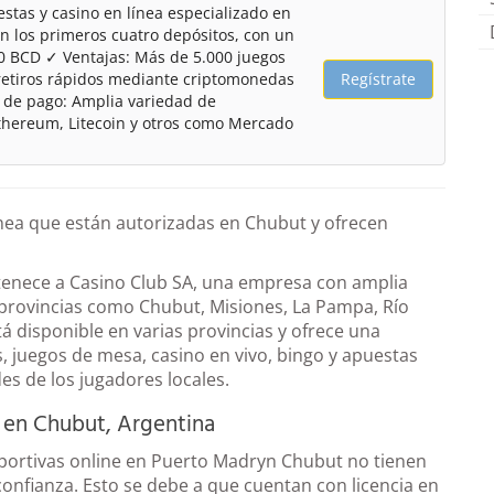
tas y casino en línea especializado en
 los primeros cuatro depósitos, con un
 BCD ✓ Ventajas: Más de 5.000 juegos
retiros rápidos mediante criptomonedas
Regístrate
 de pago: Amplia variedad de
thereum, Litecoin y otros como Mercado
ínea que están autorizadas en Chubut y ofrecen
tenece a Casino Club SA, una empresa con amplia
 provincias como Chubut, Misiones, La Pampa, Río
tá disponible en varias provincias y ofrece una
 juegos de mesa, casino en vivo, bingo y apuestas
es de los jugadores locales.
a en Chubut, Argentina
ortivas online en Puerto Madryn Chubut no tienen
confianza. Esto se debe a que cuentan con licencia en