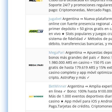
Soporte 24/7 y promociones regulares
pago: Criptomonedas, Mercado Pago, 
Jugabet
Argentina ⇒ Nueva plataforma
online con fuerte presencia regional
primer depósito + 50 giros gratis en 
en vivo ★ Slots populares y juegos c
sistema de fidelidad ✓ Métodos de pa
débito, transferencias bancarias, y m
MegaPari
Argentina ⇒ Apuestas deport
bonos más grandes del país ✓ Bono: 
1.980.000 ARS en casino + 150 FS co
gratis de hasta 179.619 ARS y 15% ext
casino completo y app móvil optimiza
cripto, AstroPay y más ✓
BetWinner
Argentina ⇒ Amplia experi
en línea ✓ Bono: 100% hasta $100.000
Más de 1.000 eventos deportivos diar
casino ★ App móvil para iOS y Andro
Pago,Tarjetas de crédito, Criptomoneda