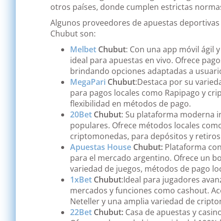
otros países, donde cumplen estrictas normas
Algunos proveedores de apuestas deportivas 
Chubut son:
Melbet
Chubut
: Con una app móvil ágil 
ideal para apuestas en vivo. Ofrece pa
brindando opciones adaptadas a usuarios
MegaPari
Chubut
:Destaca por su varied
para pagos locales como Rapipago y cri
flexibilidad en métodos de pago.
20Bet
Chubut
: Su plataforma moderna i
populares. Ofrece métodos locales com
criptomonedas, para depósitos y retiros
Apuestas House
Chubut:
Plataforma conf
para el mercado argentino. Ofrece un b
variedad de juegos, métodos de pago lo
1xBet
Chubut
:Ideal para jugadores avan
mercados y funciones como cashout. Acep
Neteller y una amplia variedad de crip
22Bet
Chubut:
Casa de apuestas y casino