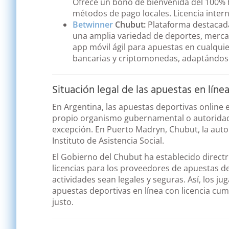
Ofrece un bono de bienvenida del 100% h
métodos de pago locales. Licencia inter
Betwinner
Chubut:
Plataforma destacada
una amplia variedad de deportes, merca
app móvil ágil para apuestas en cualquie
bancarias y criptomonedas, adaptándose
Situación legal de las apuestas en lín
En Argentina, las apuestas deportivas online 
propio organismo gubernamental o autoridad r
excepción. En Puerto Madryn, Chubut, la auto
Instituto de Asistencia Social.
El Gobierno del Chubut ha establecido direct
licencias para los proveedores de apuestas dep
actividades sean legales y seguras. Así, los 
apuestas deportivas en línea con licencia cu
justo.