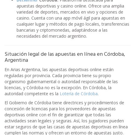
apuestas deportivas y casino online. Ofrece una amplia
variedad de deportes, mercados en vivo y opciones de
casino. Cuenta con una app móvil ágil para apuestas en
cualquier lugar y métodos de pago locales, transferencias
bancarias y criptomonedas, adaptándose a las
necesidades del mercado argentino.
Situación legal de las apuestas en línea en Córdoba,
Argentina
En Arias Argentina, las apuestas deportivas online están
reguladas por provincia. Cada provincia tiene su propio
organismo gubernamental o autoridad responsable de las
licencias, y Córdoba no es la excepción. En Córdoba, la
autoridad competente es la
Lotería de Córdoba
.
El Gobierno de Córdoba tiene directrices y procedimientos de
concesión de licencias para los proveedores de apuestas
deportivas online con el fin de garantizar que todas las
actividades sean legales y seguras. Así, los jugadores pueden
estar seguros de que las casas de apuestas deportivas en línea
cumplen las normas y ofrecen un entorno de apuestas justo.