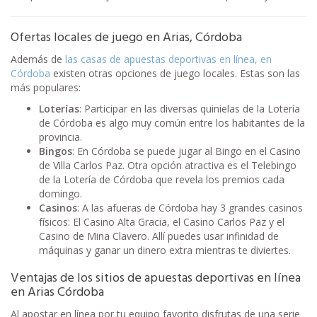
Ofertas locales de juego en Arias, Córdoba
Además de
las casas de apuestas deportivas en línea, en
Córdoba
existen otras opciones de juego locales. Estas son las
más populares:
Loterías
: Participar en las diversas quinielas de la Lotería
de Córdoba es algo muy común entre los habitantes de la
provincia.
Bingos
: En Córdoba se puede jugar al Bingo en el Casino
de Villa Carlos Paz. Otra opción atractiva es el Telebingo
de la Lotería de Córdoba que revela los premios cada
domingo.
Casinos
: A las afueras de Córdoba hay 3 grandes casinos
físicos: El Casino Alta Gracia, el Casino Carlos Paz y el
Casino de Mina Clavero. Allí puedes usar infinidad de
máquinas y ganar un dinero extra mientras te diviertes.
Ventajas de los sitios de apuestas deportivas en línea
en Arias Córdoba
Al apostar en línea por tu equipo favorito disfrutas de una serie