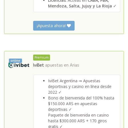
Licencias
: Activas en
CABA, PBA,
Mendoza, Salta, Jujuy y La Rioja
✓
¡Apuesta ahora!
Premium
online
IviBet
apuestas en
Arias
IviBet Argentina ⇒ Apuestas
deportivas y casino en línea desde
2022 ✓
Bono de bienvenida del 100% hasta
$150.000 ARS en apuestas
deportivas ✓
Paquete de bienvenida en casino
hasta $300.000 ARS + 170 giros
gratis ✓