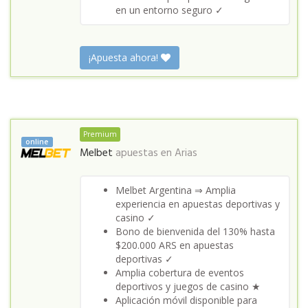
en un entorno seguro ✓
¡Apuesta ahora!
Premium
online
Melbet
apuestas en
Arias
Melbet Argentina ⇒ Amplia
experiencia en apuestas deportivas y
casino ✓
Bono de bienvenida del 130% hasta
$200.000 ARS en apuestas
deportivas ✓
Amplia cobertura de eventos
deportivos y juegos de casino ★
Aplicación móvil disponible para