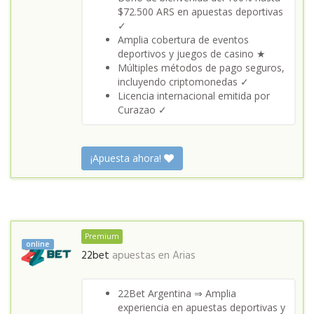
$72.500 ARS en apuestas deportivas
✓
Amplia cobertura de eventos
deportivos y juegos de casino ★
Múltiples métodos de pago seguros,
incluyendo criptomonedas ✓
Licencia internacional emitida por
Curazao ✓
¡Apuesta ahora!
Premium
online
22bet
apuestas en
Arias
22Bet Argentina ⇒ Amplia
experiencia en apuestas deportivas y