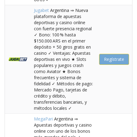
Jugabet
Argentina ⇒ Nueva
plataforma de apuestas
deportivas y casino online
con fuerte presencia regional
✓ Bono: 100 % hasta
$150.000 ARS en el primer
depósito + 50 giros gratis en
casino ✓ Ventajas: Apuestas
deportivas en vivo ★ Slots
Regístrate
populares y juegos crash
como Aviator ★ Bonos
frecuentes y sistema de
fidelidad ✓ Métodos de pago:
Mercado Pago, tarjetas de
crédito y débito,
transferencias bancarias, y
métodos locales ✓
MegaPari
Argentina ⇒
Apuestas deportivas y casino
online con uno de los bonos