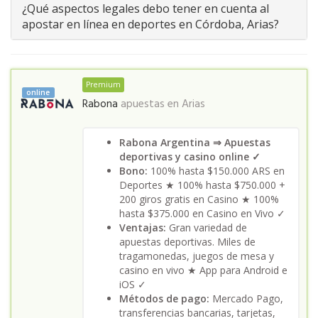
¿Qué aspectos legales debo tener en cuenta al
apostar en línea en deportes en Córdoba, Arias?
Premium
online
Rabona
apuestas en
Arias
Rabona Argentina ⇒ Apuestas
deportivas y casino online ✓
Bono:
100% hasta $150.000 ARS en
Deportes ★ 100% hasta $750.000 +
200 giros gratis en Casino ★ 100%
hasta $375.000 en Casino en Vivo ✓
Ventajas:
Gran variedad de
apuestas deportivas. Miles de
tragamonedas, juegos de mesa y
casino en vivo ★ App para Android e
iOS ✓
Métodos de pago:
Mercado Pago,
transferencias bancarias, tarjetas,