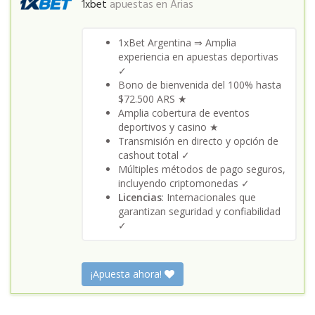
1xbet
apuestas en
Arias
1xBet Argentina ⇒ Amplia
experiencia en apuestas deportivas
✓
Bono de bienvenida del 100% hasta
$72.500 ARS ★
Amplia cobertura de eventos
deportivos y casino ★
Transmisión en directo y opción de
cashout total ✓
Múltiples métodos de pago seguros,
incluyendo criptomonedas ✓
Licencias
: Internacionales que
garantizan seguridad y confiabilidad
✓
¡Apuesta ahora!