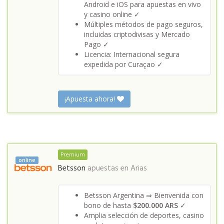
Android e iOS para apuestas en vivo
y casino online ✓
Múltiples métodos de pago seguros,
incluidas criptodivisas y Mercado
Pago ✓
Licencia: Internacional segura
expedida por Curaçao ✓
¡Apuesta ahora!
Premium
online
Betsson
apuestas en
Arias
Betsson Argentina ⇒ Bienvenida con
bono de hasta
$200.000 ARS
✓
Amplia selección de deportes, casino