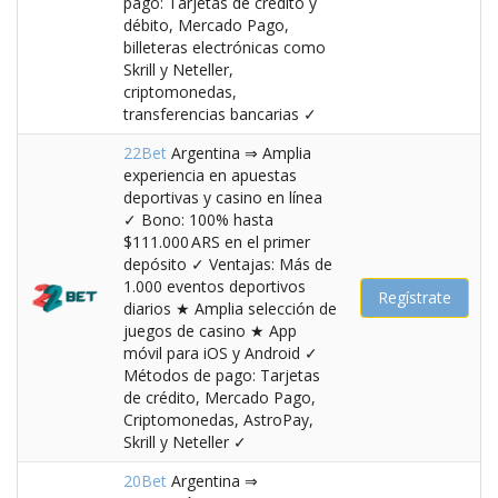
pago: Tarjetas de crédito y
débito, Mercado Pago,
billeteras electrónicas como
Skrill y Neteller,
criptomonedas,
transferencias bancarias ✓
22Bet
Argentina ⇒ Amplia
experiencia en apuestas
deportivas y casino en línea
✓ Bono: 100% hasta
$111.000 ARS en el primer
depósito ✓ Ventajas: Más de
1.000 eventos deportivos
Regístrate
diarios ★ Amplia selección de
juegos de casino ★ App
móvil para iOS y Android ✓
Métodos de pago: Tarjetas
de crédito, Mercado Pago,
Criptomonedas, AstroPay,
Skrill y Neteller ✓
20Bet
Argentina ⇒