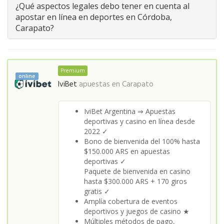
¿Qué aspectos legales debo tener en cuenta al
apostar en línea en deportes en Córdoba,
Carapato?
Premium
online
IviBet
apuestas en
Carapato
IviBet Argentina ⇒ Apuestas
deportivas y casino en línea desde
2022 ✓
Bono de bienvenida del 100% hasta
$150.000 ARS en apuestas
deportivas ✓
Paquete de bienvenida en casino
hasta $300.000 ARS + 170 giros
gratis ✓
Amplía cobertura de eventos
deportivos y juegos de casino ★
Múltiples métodos de pago,