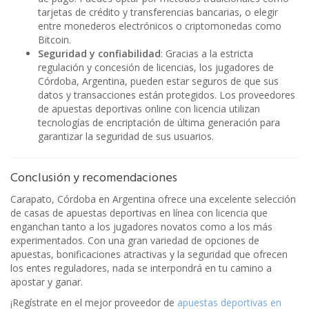
tarjetas de crédito y transferencias bancarias, o elegir
entre monederos electrónicos o criptomonedas como
Bitcoin.
Seguridad y confiabilidad
: Gracias a la estricta
regulación y concesión de licencias, los jugadores de
Córdoba, Argentina, pueden estar seguros de que sus
datos y transacciones están protegidos. Los proveedores
de apuestas deportivas online con licencia utilizan
tecnologías de encriptación de última generación para
garantizar la seguridad de sus usuarios.
Conclusión y recomendaciones
Carapato, Córdoba en Argentina ofrece una excelente selección
de casas de apuestas deportivas en línea con licencia que
enganchan tanto a los jugadores novatos como a los más
experimentados. Con una gran variedad de opciones de
apuestas, bonificaciones atractivas y la seguridad que ofrecen
los entes reguladores, nada se interpondrá en tu camino a
apostar y ganar.
¡Regístrate en el mejor proveedor de
apuestas deportivas en