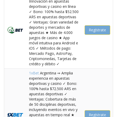
Innovación en apuestas
deportivas y casino en línea
✓ Bono: 100% hasta $52.500
ARS en apuestas deportivas
✓ Ventajas: Gran variedad de
deportes y mercados de
Regístrate
apuestas ★ Más de 4.000
juegos de casino ★ App
móvil intuitiva para Android e
iOS ✓ Métodos de pago:
Mercado Pago, AstroPay,
Criptomonedas, Tarjetas de
crédito y débito ✓
1xBet
Argentina ⇒ Amplia
experiencia en apuestas
deportivas y casino ✓ Bono:
100% hasta $72.500 ARS en
apuestas deportivas ✓
Ventajas: Cobertura de más
de 50 disciplinas deportivas,
incluyendo eventos en vivo y
apuestas en tiempo real ★
Regístrate