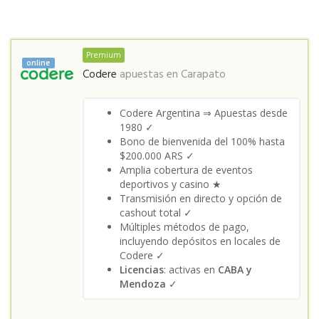
Premium
online
Codere
apuestas en
Carapato
Codere Argentina ⇒ Apuestas desde
1980 ✓
Bono de bienvenida del 100% hasta
$200.000 ARS ✓
Amplia cobertura de eventos
deportivos y casino ★
Transmisión en directo y opción de
cashout total ✓
Múltiples métodos de pago,
incluyendo depósitos en locales de
Codere ✓
Licencias
: activas en
CABA y
Mendoza
✓