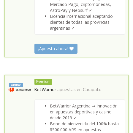
Mercado Pago, criptomonedas,
AstroPay y Neosurf ✓
Licencia internacional aceptando
clientes de todas las provincias
argentinas ✓
¡Apuesta ahora!
Premium
online
BetWarrior
apuestas en
Carapato
BetWarrior Argentina ⇒ Innovación
en apuestas deportivas y casino
desde 2019 ✓
Bono de bienvenida del 100% hasta
$500.000 ARS en apuestas