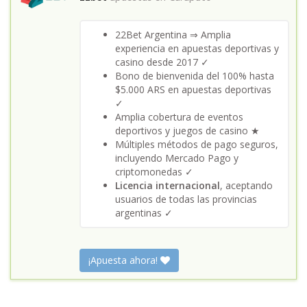
22Bet Argentina ⇒ Amplia
experiencia en apuestas deportivas y
casino desde 2017 ✓
Bono de bienvenida del 100% hasta
$5.000 ARS en apuestas deportivas
✓
Amplia cobertura de eventos
deportivos y juegos de casino ★
Múltiples métodos de pago seguros,
incluyendo Mercado Pago y
criptomonedas ✓
Licencia internacional
, aceptando
usuarios de todas las provincias
argentinas ✓
¡Apuesta ahora!