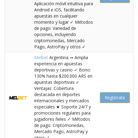
Aplicación móvil intuitiva para
Android e iOS, facilitando
apuestas en cualquier
momento y lugar ✓ Métodos
de pago: Variedad de
opciones, incluyendo
criptomonedas, Mercado
Pago, AstroPay y otros ✓
Melbet
Argentina ⇒ Amplia
experiencia en apuestas
deportivas y casino ✓ Bono:
130% hasta $200.000 ARS en
apuestas deportivas ✓
Ventajas: Cobertura
destacada en deportes
Regístrate
internacionales y mercados
especiales ★ Soporte 24/7 y
promociones regulares para
jugadores fieles ✓ Métodos
de pago: Criptomonedas,
Mercado Pago, AstroPay y
otros ✓