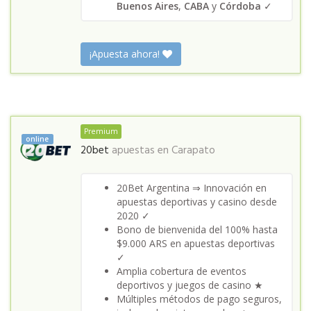
Buenos Aires
,
CABA
y
Córdoba
✓
¡Apuesta ahora!
Premium
online
20bet
apuestas en
Carapato
20Bet Argentina ⇒ Innovación en
apuestas deportivas y casino desde
2020 ✓
Bono de bienvenida del 100% hasta
$9.000 ARS en apuestas deportivas
✓
Amplia cobertura de eventos
deportivos y juegos de casino ★
Múltiples métodos de pago seguros,