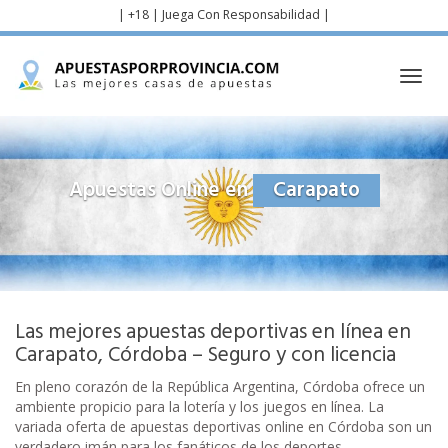
Skip
| +18 | Juega Con Responsabilidad |
to
main
content
Toggl
navig
Apuestas Online en
Carapato
Las mejores apuestas deportivas en línea en
Carapato, Córdoba – Seguro y con licencia
En pleno corazón de la República Argentina, Córdoba ofrece un
ambiente propicio para la lotería y los juegos en línea. La
variada oferta de apuestas deportivas online en Córdoba son un
verdadero imán para los fanáticos de los deportes.