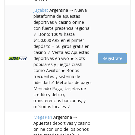
Jugabet
Argentina ⇒ Nueva
plataforma de apuestas
deportivas y casino online
con fuerte presencia regional
✓ Bono: 100 % hasta
$150.000 ARS en el primer
depósito + 50 giros gratis en
casino ✓ Ventajas: Apuestas
deportivas en vivo ★ Slots
Regístrate
populares y juegos crash
como Aviator ★ Bonos
frecuentes y sistema de
fidelidad ✓ Métodos de pago:
Mercado Pago, tarjetas de
crédito y débito,
transferencias bancarias, y
métodos locales ✓
MegaPari
Argentina ⇒
Apuestas deportivas y casino
online con uno de los bonos