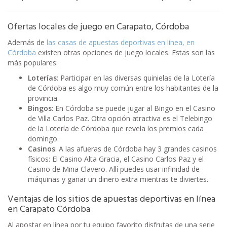
Ofertas locales de juego en Carapato, Córdoba
Además de
las casas de apuestas deportivas en línea, en
Córdoba
existen otras opciones de juego locales. Estas son las
más populares:
Loterías
: Participar en las diversas quinielas de la Lotería
de Córdoba es algo muy común entre los habitantes de la
provincia.
Bingos
: En Córdoba se puede jugar al Bingo en el Casino
de Villa Carlos Paz. Otra opción atractiva es el Telebingo
de la Lotería de Córdoba que revela los premios cada
domingo.
Casinos
: A las afueras de Córdoba hay 3 grandes casinos
físicos: El Casino Alta Gracia, el Casino Carlos Paz y el
Casino de Mina Clavero. Allí puedes usar infinidad de
máquinas y ganar un dinero extra mientras te diviertes.
Ventajas de los sitios de apuestas deportivas en línea
en Carapato Córdoba
Al apostar en línea por tu equipo favorito disfrutas de una serie