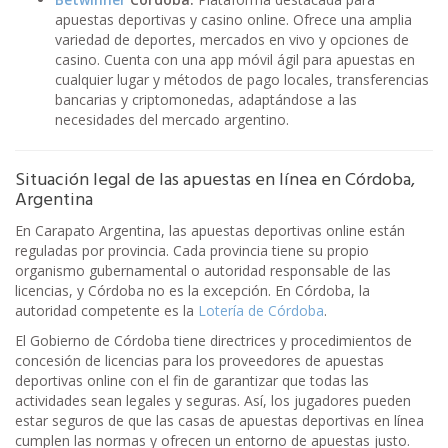
apuestas deportivas y casino online. Ofrece una amplia
variedad de deportes, mercados en vivo y opciones de
casino. Cuenta con una app móvil ágil para apuestas en
cualquier lugar y métodos de pago locales, transferencias
bancarias y criptomonedas, adaptándose a las
necesidades del mercado argentino.
Situación legal de las apuestas en línea en Córdoba,
Argentina
En Carapato Argentina, las apuestas deportivas online están
reguladas por provincia. Cada provincia tiene su propio
organismo gubernamental o autoridad responsable de las
licencias, y Córdoba no es la excepción. En Córdoba, la
autoridad competente es la
Lotería de Córdoba
.
El Gobierno de Córdoba tiene directrices y procedimientos de
concesión de licencias para los proveedores de apuestas
deportivas online con el fin de garantizar que todas las
actividades sean legales y seguras. Así, los jugadores pueden
estar seguros de que las casas de apuestas deportivas en línea
cumplen las normas y ofrecen un entorno de apuestas justo.