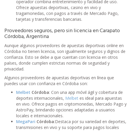
operador combina entretenimiento y facilidad de uso.
Ofrece apuestas deportivas, casino en vivo y
tragamonedas, con pagos a través de Mercado Pago,
tarjetas y transferencias bancarias.
Proveedores seguros, pero sin licencia en Carapato
Córdoba, Argentina
Aunque algunos proveedores de apuestas deportivas online en
Córdoba no tienen licencia, son igualmente seguros y dignos de
confianza. Esto se debe a que cuentan con licencia en otros
países, donde cumplen estrictas normas de seguridad y
privacidad.
Algunos proveedores de apuestas deportivas en línea que
puedes usar con confianza en Córdoba son:
Melbet
Córdoba
: Con una app móvil ágil y cobertura de
deportes internacionales,
Melbet
es ideal para apuestas
en vivo. Ofrece pagos en criptomonedas, Mercado Pago y
AstroPay, brindando opciones adaptadas a usuarios
locales e internacionales.
MegaPari
Córdoba
:Destaca por su variedad en deportes,
transmisiones en vivo y su soporte para pagos locales