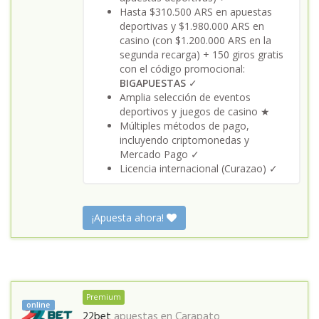
Hasta $310.500 ARS en apuestas
deportivas y $1.980.000 ARS en
casino (con $1.200.000 ARS en la
segunda recarga) + 150 giros gratis
con el código promocional:
BIGAPUESTAS
✓
Amplia selección de eventos
deportivos y juegos de casino ★
Múltiples métodos de pago,
incluyendo criptomonedas y
Mercado Pago ✓
Licencia internacional (Curazao) ✓
¡Apuesta ahora!
Premium
online
22bet
apuestas en
Carapato