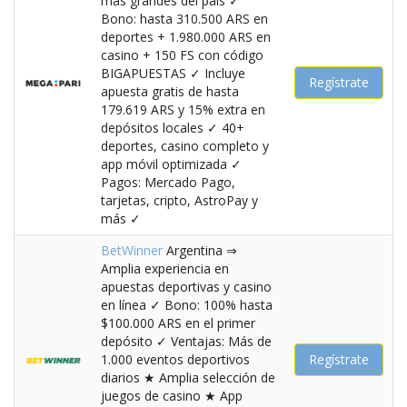
más grandes del país ✓
Bono: hasta 310.500 ARS en
deportes + 1.980.000 ARS en
casino + 150 FS con código
BIGAPUESTAS ✓ Incluye
Regístrate
apuesta gratis de hasta
179.619 ARS y 15% extra en
depósitos locales ✓ 40+
deportes, casino completo y
app móvil optimizada ✓
Pagos: Mercado Pago,
tarjetas, cripto, AstroPay y
más ✓
BetWinner
Argentina ⇒
Amplia experiencia en
apuestas deportivas y casino
en línea ✓ Bono: 100% hasta
$100.000 ARS en el primer
depósito ✓ Ventajas: Más de
1.000 eventos deportivos
Regístrate
diarios ★ Amplia selección de
juegos de casino ★ App