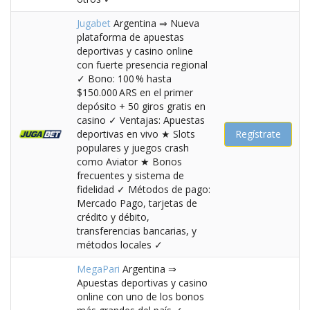
Jugabet
Argentina ⇒ Nueva
plataforma de apuestas
deportivas y casino online
con fuerte presencia regional
✓ Bono: 100 % hasta
$150.000 ARS en el primer
depósito + 50 giros gratis en
casino ✓ Ventajas: Apuestas
deportivas en vivo ★ Slots
Regístrate
populares y juegos crash
como Aviator ★ Bonos
frecuentes y sistema de
fidelidad ✓ Métodos de pago:
Mercado Pago, tarjetas de
crédito y débito,
transferencias bancarias, y
métodos locales ✓
MegaPari
Argentina ⇒
Apuestas deportivas y casino
online con uno de los bonos