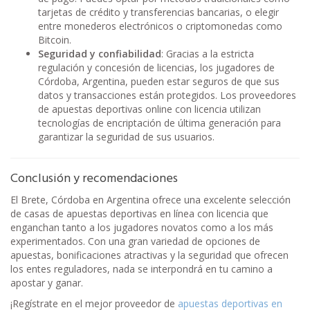
tarjetas de crédito y transferencias bancarias, o elegir
entre monederos electrónicos o criptomonedas como
Bitcoin.
Seguridad y confiabilidad
: Gracias a la estricta
regulación y concesión de licencias, los jugadores de
Córdoba, Argentina, pueden estar seguros de que sus
datos y transacciones están protegidos. Los proveedores
de apuestas deportivas online con licencia utilizan
tecnologías de encriptación de última generación para
garantizar la seguridad de sus usuarios.
Conclusión y recomendaciones
El Brete, Córdoba en Argentina ofrece una excelente selección
de casas de apuestas deportivas en línea con licencia que
enganchan tanto a los jugadores novatos como a los más
experimentados. Con una gran variedad de opciones de
apuestas, bonificaciones atractivas y la seguridad que ofrecen
los entes reguladores, nada se interpondrá en tu camino a
apostar y ganar.
¡Regístrate en el mejor proveedor de
apuestas deportivas en