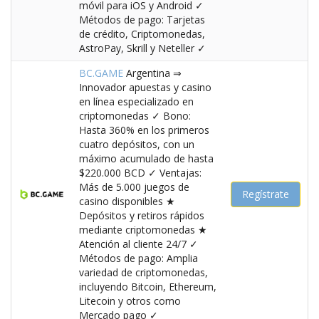
móvil para iOS y Android ✓
Métodos de pago: Tarjetas
de crédito, Criptomonedas,
AstroPay, Skrill y Neteller ✓
BC.GAME
Argentina ⇒
Innovador apuestas y casino
en línea especializado en
criptomonedas ✓ Bono:
Hasta 360% en los primeros
cuatro depósitos, con un
máximo acumulado de hasta
$220.000 BCD ✓ Ventajas:
Más de 5.000 juegos de
Regístrate
casino disponibles ★
Depósitos y retiros rápidos
mediante criptomonedas ★
Atención al cliente 24/7 ✓
Métodos de pago: Amplia
variedad de criptomonedas,
incluyendo Bitcoin, Ethereum,
Litecoin y otros como
Mercado pago ✓