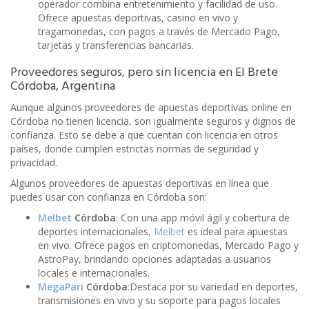
operador combina entretenimiento y facilidad de uso.
Ofrece apuestas deportivas, casino en vivo y
tragamonedas, con pagos a través de Mercado Pago,
tarjetas y transferencias bancarias.
Proveedores seguros, pero sin licencia en El Brete
Córdoba, Argentina
Aunque algunos proveedores de apuestas deportivas online en
Córdoba no tienen licencia, son igualmente seguros y dignos de
confianza. Esto se debe a que cuentan con licencia en otros
países, donde cumplen estrictas normas de seguridad y
privacidad.
Algunos proveedores de apuestas deportivas en línea que
puedes usar con confianza en Córdoba son:
Melbet
Córdoba
: Con una app móvil ágil y cobertura de
deportes internacionales,
Melbet
es ideal para apuestas
en vivo. Ofrece pagos en criptomonedas, Mercado Pago y
AstroPay, brindando opciones adaptadas a usuarios
locales e internacionales.
MegaPari
Córdoba
:Destaca por su variedad en deportes,
transmisiones en vivo y su soporte para pagos locales