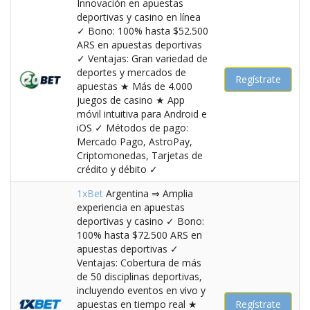
Innovación en apuestas
deportivas y casino en línea
✓ Bono: 100% hasta $52.500
ARS en apuestas deportivas
✓ Ventajas: Gran variedad de
deportes y mercados de
Regístrate
apuestas ★ Más de 4.000
juegos de casino ★ App
móvil intuitiva para Android e
iOS ✓ Métodos de pago:
Mercado Pago, AstroPay,
Criptomonedas, Tarjetas de
crédito y débito ✓
1xBet
Argentina ⇒ Amplia
experiencia en apuestas
deportivas y casino ✓ Bono:
100% hasta $72.500 ARS en
apuestas deportivas ✓
Ventajas: Cobertura de más
de 50 disciplinas deportivas,
incluyendo eventos en vivo y
apuestas en tiempo real ★
Regístrate