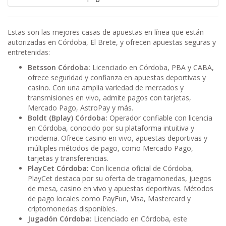
Estas son las mejores casas de apuestas en línea que están
autorizadas en Córdoba, El Brete, y ofrecen apuestas seguras y
entretenidas:
Betsson Córdoba:
Licenciado en Córdoba, PBA y CABA,
ofrece seguridad y confianza en apuestas deportivas y
casino. Con una amplia variedad de mercados y
transmisiones en vivo, admite pagos con tarjetas,
Mercado Pago, AstroPay y más.
Boldt (Bplay) Córdoba:
Operador confiable con licencia
en Córdoba, conocido por su plataforma intuitiva y
moderna. Ofrece casino en vivo, apuestas deportivas y
múltiples métodos de pago, como Mercado Pago,
tarjetas y transferencias.
PlayCet Córdoba:
Con licencia oficial de Córdoba,
PlayCet destaca por su oferta de tragamonedas, juegos
de mesa, casino en vivo y apuestas deportivas. Métodos
de pago locales como PayFun, Visa, Mastercard y
criptomonedas disponibles.
Jugadón
Córdoba:
Licenciado en Córdoba, este