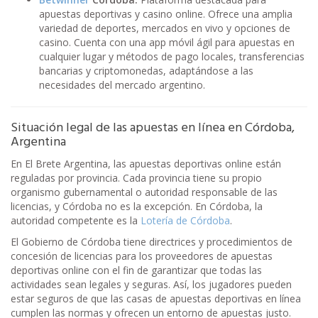
apuestas deportivas y casino online. Ofrece una amplia
variedad de deportes, mercados en vivo y opciones de
casino. Cuenta con una app móvil ágil para apuestas en
cualquier lugar y métodos de pago locales, transferencias
bancarias y criptomonedas, adaptándose a las
necesidades del mercado argentino.
Situación legal de las apuestas en línea en Córdoba,
Argentina
En El Brete Argentina, las apuestas deportivas online están
reguladas por provincia. Cada provincia tiene su propio
organismo gubernamental o autoridad responsable de las
licencias, y Córdoba no es la excepción. En Córdoba, la
autoridad competente es la
Lotería de Córdoba
.
El Gobierno de Córdoba tiene directrices y procedimientos de
concesión de licencias para los proveedores de apuestas
deportivas online con el fin de garantizar que todas las
actividades sean legales y seguras. Así, los jugadores pueden
estar seguros de que las casas de apuestas deportivas en línea
cumplen las normas y ofrecen un entorno de apuestas justo.