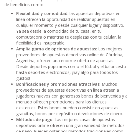
de beneficios como:
Flexibilidad y comodidad
: las apuestas deportivas en
línea ofrecen la oportunidad de realizar apuestas en
cualquier momento y desde cualquier lugar y dispositivo.
Ya sea desde la comodidad de tu casa, en tu
computadora o mientras te desplazas con tu celular, la
flexibilidad es insuperable.
Amplia gama de opciones de apuestas
: Los mejores
proveedores de apuestas deportivas online de Córdoba,
Argentina, ofrecen una enorme oferta de apuestas.
Desde deportes populares como el fútbol y el baloncesto
hasta deportes electrónicos, ¡hay algo para todos los
gustos!
Bonificaciones y promociones atractivas
: Muchos
proveedores de apuestas deportivas en línea atraen a
jugadores nuevos con generosos bonos de bienvenida y a
menudo ofrecen promociones para los clientes
existentes. Estos bonos pueden consistir en apuestas
gratuitas, bonos por depósito o devoluciones de dinero.
Métodos de pago
: Las mejores casas de apuestas
deportivas online ofrecen una gran variedad de métodos
de pago. Puedes optar por métodos tradicionales como