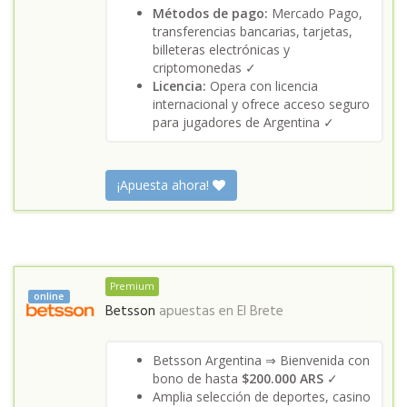
Métodos de pago:
Mercado Pago,
transferencias bancarias, tarjetas,
billeteras electrónicas y
criptomonedas ✓
Licencia:
Opera con licencia
internacional y ofrece acceso seguro
para jugadores de Argentina ✓
¡Apuesta ahora!
Premium
online
Betsson
apuestas en
El Brete
Betsson Argentina ⇒ Bienvenida con
bono de hasta
$200.000 ARS
✓
Amplia selección de deportes, casino