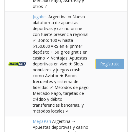
Mercado Pago, AstroPay y
otros ✓
Jugabet
Argentina ⇒ Nueva
plataforma de apuestas
deportivas y casino online
con fuerte presencia regional
✓ Bono: 100 % hasta
$150.000 ARS en el primer
depósito + 50 giros gratis en
casino ✓ Ventajas: Apuestas
deportivas en vivo ★ Slots
Regístrate
populares y juegos crash
como Aviator ★ Bonos
frecuentes y sistema de
fidelidad ✓ Métodos de pago:
Mercado Pago, tarjetas de
crédito y débito,
transferencias bancarias, y
métodos locales ✓
MegaPari
Argentina ⇒
Apuestas deportivas y casino