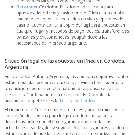
vivo, app móvil y métodos de pago locales.
Betwinner
Córdoba:
Plataforma destacada para
apuestas deportivas y casino online. Ofrece una amplia
variedad de deportes, mercados en vivo y opciones de
casino. Cuenta con una app móvil ágil para apuestas en
cualquier lugar y métodos de pago locales, transferencias
bancarias y criptomonedas, adaptándose a las
necesidades del mercado argentino.
Situación legal de las apuestas en línea en Córdoba,
Argentina
En Isla de San Antonio Argentina, las apuestas deportivas online
están reguladas por provincia. Cada provincia tiene su propio
organismo gubernamental o autoridad responsable de las
licencias, y Córdoba no es la excepción. En Córdoba, la
autoridad competente es la
Lotería de Córdoba
.
El Gobierno de Córdoba tiene directrices y procedimientos de
concesión de licencias para los proveedores de apuestas
deportivas online con el fin de garantizar que todas las
actividades sean legales y seguras. Así, los jugadores pueden
estar seguros de que las casas de apuestas deportivas en línea