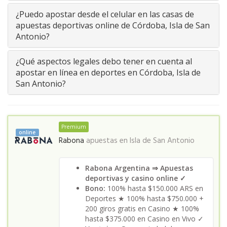
¿Puedo apostar desde el celular en las casas de
apuestas deportivas online de Córdoba, Isla de San
Antonio?
¿Qué aspectos legales debo tener en cuenta al
apostar en línea en deportes en Córdoba, Isla de
San Antonio?
Premium
online
Rabona
apuestas en
Isla de San Antonio
Rabona Argentina ⇒ Apuestas
deportivas y casino online ✓
Bono:
100% hasta $150.000 ARS en
Deportes ★ 100% hasta $750.000 +
200 giros gratis en Casino ★ 100%
hasta $375.000 en Casino en Vivo ✓