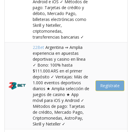
Android e iOS ✓ Métodos de
pago: Tarjetas de crédito y
débito, Mercado Pago,
billeteras electrónicas como
Skrill y Neteller,
criptomonedas,
transferencias bancarias ✓
22Bet
Argentina ⇒ Amplia
experiencia en apuestas
deportivas y casino en línea
✓ Bono: 100% hasta
$111.000 ARS en el primer
depósito ✓ Ventajas: Más de
1.000 eventos deportivos
Regístrate
diarios ★ Amplia selección de
juegos de casino ★ App
móvil para iOS y Android ✓
Métodos de pago: Tarjetas
de crédito, Mercado Pago,
Criptomonedas, AstroPay,
Skrill y Neteller ✓