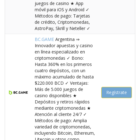
juegos de casino ★ App
móvil para iOS y Android ✓
Métodos de pago: Tarjetas
de crédito, Criptomonedas,
AstroPay, Skrill y Neteller ✓
BC.GAME
Argentina ⇒
Innovador apuestas y casino
en línea especializado en
criptomonedas ✓ Bono:
Hasta 360% en los primeros
cuatro depósitos, con un
máximo acumulado de hasta
$220.000 BCD ✓ Ventajas:
Más de 5.000 juegos de
Regístrate
casino disponibles ★
Depósitos y retiros rápidos
mediante criptomonedas ★
Atención al cliente 24/7 ✓
Métodos de pago: Amplia
variedad de criptomonedas,
incluyendo Bitcoin, Ethereum,
Litecoin y otros como