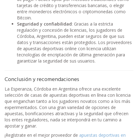
tarjetas de crédito y transferencias bancarias, o elegir
entre monederos electrónicos o criptomonedas como
Bitcoin.
Seguridad y confiabilidad
: Gracias a la estricta
regulación y concesión de licencias, los jugadores de
Córdoba, Argentina, pueden estar seguros de que sus
datos y transacciones están protegidos. Los proveedores
de apuestas deportivas online con licencia utilizan
tecnologías de encriptación de última generación para
garantizar la seguridad de sus usuarios.
Conclusión y recomendaciones
La Esperanza, Córdoba en Argentina ofrece una excelente
selección de casas de apuestas deportivas en línea con licencia
que enganchan tanto a los jugadores novatos como a los más
experimentados. Con una gran variedad de opciones de
apuestas, bonificaciones atractivas y la seguridad que ofrecen
los entes reguladores, nada se interpondrá en tu camino a
apostar y ganar.
¡Regístrate en el mejor proveedor de
apuestas deportivas en