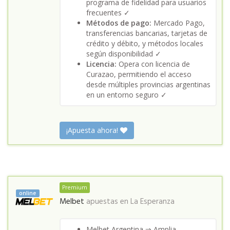
programa de fidelidad para usuarios
frecuentes ✓
Métodos de pago:
Mercado Pago,
transferencias bancarias, tarjetas de
crédito y débito, y métodos locales
según disponibilidad ✓
Licencia:
Opera con licencia de
Curazao, permitiendo el acceso
desde múltiples provincias argentinas
en un entorno seguro ✓
¡Apuesta ahora!
Premium
online
Melbet
apuestas en
La Esperanza
Melbet Argentina ⇒ Amplia