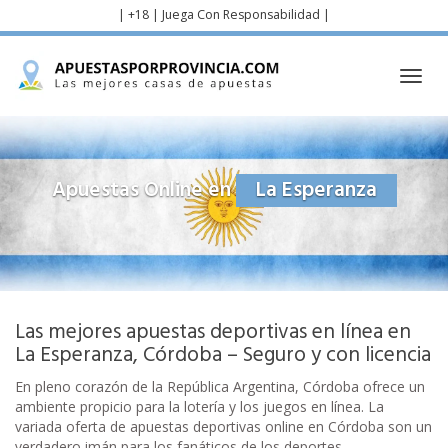
Skip
| +18 | Juega Con Responsabilidad |
to
main
content
Toggl
navig
Apuestas Online en
La Esperanza
Las mejores apuestas deportivas en línea en
La Esperanza, Córdoba – Seguro y con licencia
En pleno corazón de la República Argentina, Córdoba ofrece un
ambiente propicio para la lotería y los juegos en línea. La
variada oferta de apuestas deportivas online en Córdoba son un
verdadero imán para los fanáticos de los deportes.