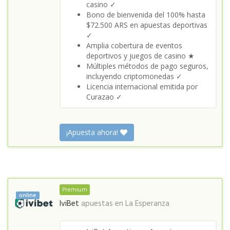
casino ✓
Bono de bienvenida del 100% hasta
$72.500 ARS en apuestas deportivas
✓
Amplia cobertura de eventos
deportivos y juegos de casino ★
Múltiples métodos de pago seguros,
incluyendo criptomonedas ✓
Licencia internacional emitida por
Curazao ✓
¡Apuesta ahora!
Premium
online
IviBet
apuestas en
La Esperanza