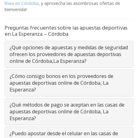
línea en Córdoba
, y aprovecha las asombrosas ofertas de
bienvenida!
Preguntas frecuentes sobre las apuestas deportivas
en La Esperanza – Córdoba
¿Qué opciones de apuestas y medidas de seguridad
ofrecen los proveedores de apuestas deportivas
online de Córdoba,La Esperanza?
¿Cómo consigo bonos en los proveedores de
apuestas deportivas online de Córdoba, La
Esperanza?
¿Qué métodos de pago se aceptan en las casas de
apuestas deportivas online de Córdoba, La
Esperanza?
¿Puedo apostar desde el celular en las casas de