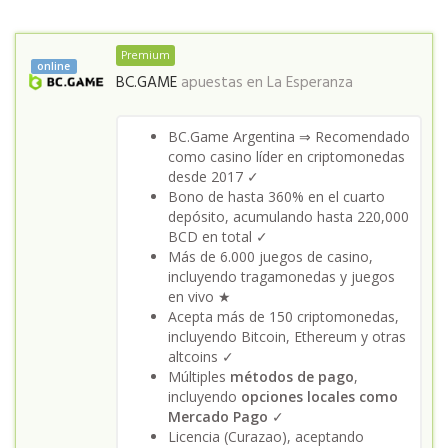
Premium
online
BC.GAME
apuestas en
La Esperanza
BC.Game Argentina ⇒ Recomendado
como casino líder en criptomonedas
desde 2017 ✓
Bono de hasta 360% en el cuarto
depósito, acumulando hasta 220,000
BCD en total ✓
Más de 6.000 juegos de casino,
incluyendo tragamonedas y juegos
en vivo ★
Acepta más de 150 criptomonedas,
incluyendo Bitcoin, Ethereum y otras
altcoins ✓
Múltiples
métodos de pago
,
incluyendo
opciones locales como
Mercado Pago
✓
Licencia (Curazao), aceptando