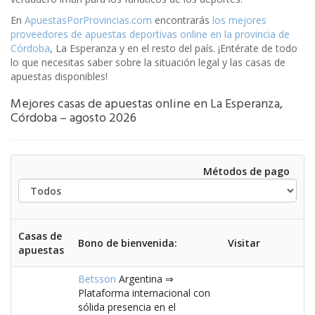
En
ApuestasPorProvincias.com
encontrarás
los mejores
proveedores de apuestas deportivas online en la provincia de
Córdoba
, La Esperanza y en el resto del país. ¡Entérate de todo
lo que necesitas saber sobre la situación legal y las casas de
apuestas disponibles!
Mejores casas de apuestas online en La Esperanza,
Córdoba – agosto 2026
Métodos de pago
Casas de
Bono de bienvenida:
Visitar
apuestas
Betsson
Argentina ⇒
Plataforma internacional con
sólida presencia en el