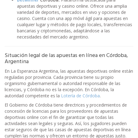
apuestas deportivas y casino online. Ofrece una amplia
variedad de deportes, mercados en vivo y opciones de
casino. Cuenta con una app móvil ágil para apuestas en
cualquier lugar y métodos de pago locales, transferencias
bancarias y criptomonedas, adaptándose a las
necesidades del mercado argentino.
Situación legal de las apuestas en línea en Córdoba,
Argentina
En La Esperanza Argentina, las apuestas deportivas online están
reguladas por provincia. Cada provincia tiene su propio
organismo gubernamental o autoridad responsable de las
licencias, y Córdoba no es la excepción. En Córdoba, la
autoridad competente es la
Lotería de Córdoba
.
El Gobierno de Córdoba tiene directrices y procedimientos de
concesión de licencias para los proveedores de apuestas
deportivas online con el fin de garantizar que todas las
actividades sean legales y seguras. Así, los jugadores pueden
estar seguros de que las casas de apuestas deportivas en línea
cumplen las normas y ofrecen un entorno de apuestas justo.