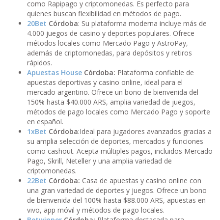
como Rapipago y criptomonedas. Es perfecto para
quienes buscan flexibilidad en métodos de pago.
20Bet
Córdoba
: Su plataforma moderna incluye más de
4.000 juegos de casino y deportes populares. Ofrece
métodos locales como Mercado Pago y AstroPay,
además de criptomonedas, para depósitos y retiros
rápidos.
Apuestas House
Córdoba:
Plataforma confiable de
apuestas deportivas y casino online, ideal para el
mercado argentino. Ofrece un bono de bienvenida del
150% hasta $40.000 ARS, amplia variedad de juegos,
métodos de pago locales como Mercado Pago y soporte
en español.
1xBet
Córdoba
:Ideal para jugadores avanzados gracias a
su amplia selección de deportes, mercados y funciones
como cashout. Acepta múltiples pagos, incluidos Mercado
Pago, Skrill, Neteller y una amplia variedad de
criptomonedas.
22Bet
Córdoba:
Casa de apuestas y casino online con
una gran variedad de deportes y juegos. Ofrece un bono
de bienvenida del 100% hasta $88.000 ARS, apuestas en
vivo, app móvil y métodos de pago locales.
Betwinner
Córdoba:
Plataforma destacada para