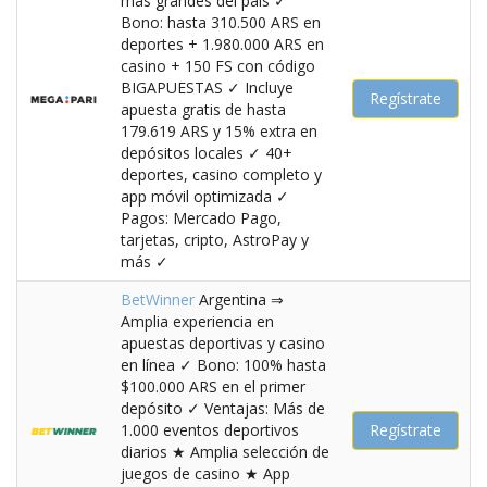
más grandes del país ✓
Bono: hasta 310.500 ARS en
deportes + 1.980.000 ARS en
casino + 150 FS con código
BIGAPUESTAS ✓ Incluye
Regístrate
apuesta gratis de hasta
179.619 ARS y 15% extra en
depósitos locales ✓ 40+
deportes, casino completo y
app móvil optimizada ✓
Pagos: Mercado Pago,
tarjetas, cripto, AstroPay y
más ✓
BetWinner
Argentina ⇒
Amplia experiencia en
apuestas deportivas y casino
en línea ✓ Bono: 100% hasta
$100.000 ARS en el primer
depósito ✓ Ventajas: Más de
1.000 eventos deportivos
Regístrate
diarios ★ Amplia selección de
juegos de casino ★ App