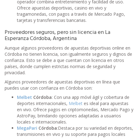
operador combina entretenimiento y facilidad de uso.
Ofrece apuestas deportivas, casino en vivo y
tragamonedas, con pagos a través de Mercado Pago,
tarjetas y transferencias bancarias.
Proveedores seguros, pero sin licencia en La
Esperanza Córdoba, Argentina
Aunque algunos proveedores de apuestas deportivas online en
Córdoba no tienen licencia, son igualmente seguros y dignos de
confianza. Esto se debe a que cuentan con licencia en otros
países, donde cumplen estrictas normas de seguridad y
privacidad.
Algunos proveedores de apuestas deportivas en línea que
puedes usar con confianza en Córdoba son:
Melbet
Córdoba
: Con una app móvil ágil y cobertura de
deportes internacionales,
Melbet
es ideal para apuestas
en vivo. Ofrece pagos en criptomonedas, Mercado Pago y
AstroPay, brindando opciones adaptadas a usuarios
locales e internacionales.
MegaPari
Córdoba
:Destaca por su variedad en deportes,
transmisiones en vivo y su soporte para pagos locales