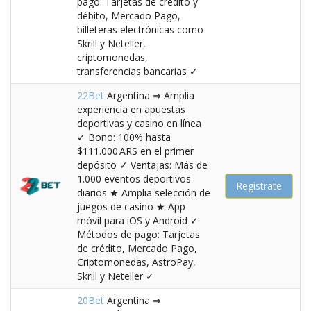
pago: Tarjetas de crédito y
débito, Mercado Pago,
billeteras electrónicas como
Skrill y Neteller,
criptomonedas,
transferencias bancarias ✓
22Bet
Argentina ⇒ Amplia
experiencia en apuestas
deportivas y casino en línea
✓ Bono: 100% hasta
$111.000 ARS en el primer
depósito ✓ Ventajas: Más de
1.000 eventos deportivos
Regístrate
diarios ★ Amplia selección de
juegos de casino ★ App
móvil para iOS y Android ✓
Métodos de pago: Tarjetas
de crédito, Mercado Pago,
Criptomonedas, AstroPay,
Skrill y Neteller ✓
20Bet
Argentina ⇒