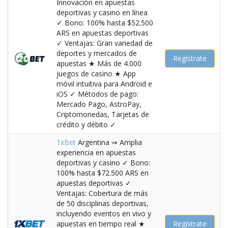
Innovación en apuestas
deportivas y casino en línea
✓ Bono: 100% hasta $52.500
ARS en apuestas deportivas
✓ Ventajas: Gran variedad de
deportes y mercados de
Regístrate
apuestas ★ Más de 4.000
juegos de casino ★ App
móvil intuitiva para Android e
iOS ✓ Métodos de pago:
Mercado Pago, AstroPay,
Criptomonedas, Tarjetas de
crédito y débito ✓
1xBet
Argentina ⇒ Amplia
experiencia en apuestas
deportivas y casino ✓ Bono:
100% hasta $72.500 ARS en
apuestas deportivas ✓
Ventajas: Cobertura de más
de 50 disciplinas deportivas,
incluyendo eventos en vivo y
apuestas en tiempo real ★
Regístrate