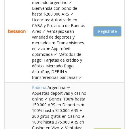
mercado argentino ✓
Bienvenida con bono de
hasta $200.000 ARS ✓
Licencias: Autorizado en
CABA y Provincia de Buenos
Aires ✓ Ventajas: Gran
Regístrate
variedad de deportes y
mercados ★ Transmisiones
en vivo ★ App móvil
optimizada ✓ Métodos de
pago: Tarjetas de crédito y
débito, Mercado Pago,
AstroPay, DEBIN y
transferencias bancarias ✓
Rabona
Argentina ⇒
Apuestas deportivas y casino
online ✓ Bonos: 100% hasta
150.000 ARS en Deportes ★
100% hasta 750.000 ARS +
200 giros gratis en Casino ★
100% hasta 375.000 ARS en
Casino en Vivo ✓ Ventajas: