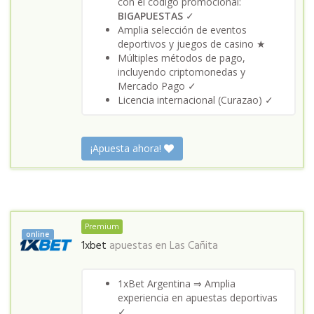
con el código promocional:
BIGAPUESTAS
✓
Amplia selección de eventos
deportivos y juegos de casino ★
Múltiples métodos de pago,
incluyendo criptomonedas y
Mercado Pago ✓
Licencia internacional (Curazao) ✓
¡Apuesta ahora!
Premium
online
1xbet
apuestas en
Las Cañita
1xBet Argentina ⇒ Amplia
experiencia en apuestas deportivas
✓