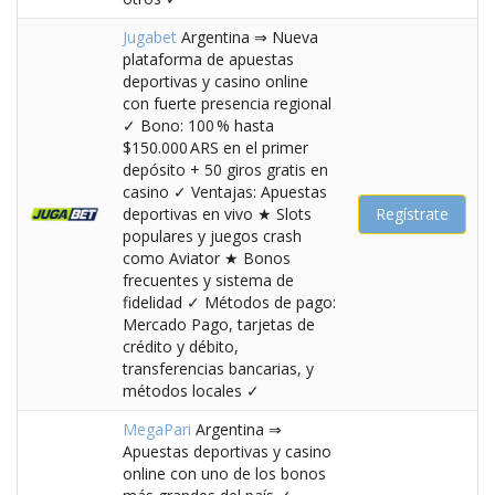
Jugabet
Argentina ⇒ Nueva
plataforma de apuestas
deportivas y casino online
con fuerte presencia regional
✓ Bono: 100 % hasta
$150.000 ARS en el primer
depósito + 50 giros gratis en
casino ✓ Ventajas: Apuestas
deportivas en vivo ★ Slots
Regístrate
populares y juegos crash
como Aviator ★ Bonos
frecuentes y sistema de
fidelidad ✓ Métodos de pago:
Mercado Pago, tarjetas de
crédito y débito,
transferencias bancarias, y
métodos locales ✓
MegaPari
Argentina ⇒
Apuestas deportivas y casino
online con uno de los bonos