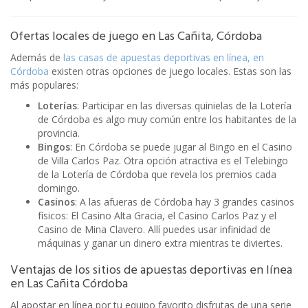
Ofertas locales de juego en Las Cañita, Córdoba
Además de
las casas de apuestas deportivas en línea, en
Córdoba
existen otras opciones de juego locales. Estas son las
más populares:
Loterías
: Participar en las diversas quinielas de la Lotería
de Córdoba es algo muy común entre los habitantes de la
provincia.
Bingos
: En Córdoba se puede jugar al Bingo en el Casino
de Villa Carlos Paz. Otra opción atractiva es el Telebingo
de la Lotería de Córdoba que revela los premios cada
domingo.
Casinos
: A las afueras de Córdoba hay 3 grandes casinos
físicos: El Casino Alta Gracia, el Casino Carlos Paz y el
Casino de Mina Clavero. Allí puedes usar infinidad de
máquinas y ganar un dinero extra mientras te diviertes.
Ventajas de los sitios de apuestas deportivas en línea
en Las Cañita Córdoba
Al apostar en línea por tu equipo favorito disfrutas de una serie