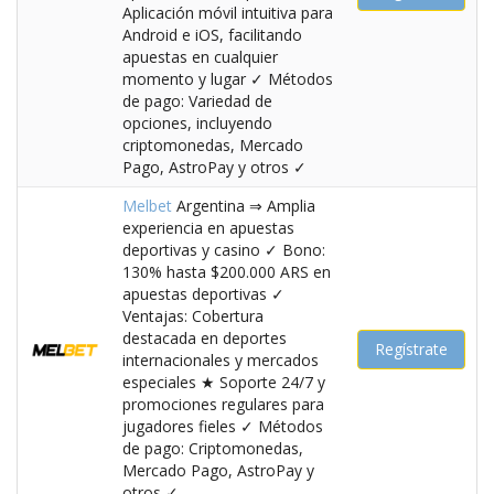
Aplicación móvil intuitiva para
Android e iOS, facilitando
apuestas en cualquier
momento y lugar ✓ Métodos
de pago: Variedad de
opciones, incluyendo
criptomonedas, Mercado
Pago, AstroPay y otros ✓
Melbet
Argentina ⇒ Amplia
experiencia en apuestas
deportivas y casino ✓ Bono:
130% hasta $200.000 ARS en
apuestas deportivas ✓
Ventajas: Cobertura
destacada en deportes
Regístrate
internacionales y mercados
especiales ★ Soporte 24/7 y
promociones regulares para
jugadores fieles ✓ Métodos
de pago: Criptomonedas,
Mercado Pago, AstroPay y
otros ✓