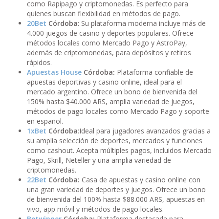
como Rapipago y criptomonedas. Es perfecto para
quienes buscan flexibilidad en métodos de pago.
20Bet
Córdoba
: Su plataforma moderna incluye más de
4.000 juegos de casino y deportes populares. Ofrece
métodos locales como Mercado Pago y AstroPay,
además de criptomonedas, para depósitos y retiros
rápidos.
Apuestas House
Córdoba:
Plataforma confiable de
apuestas deportivas y casino online, ideal para el
mercado argentino. Ofrece un bono de bienvenida del
150% hasta $40.000 ARS, amplia variedad de juegos,
métodos de pago locales como Mercado Pago y soporte
en español.
1xBet
Córdoba
:Ideal para jugadores avanzados gracias a
su amplia selección de deportes, mercados y funciones
como cashout. Acepta múltiples pagos, incluidos Mercado
Pago, Skrill, Neteller y una amplia variedad de
criptomonedas.
22Bet
Córdoba:
Casa de apuestas y casino online con
una gran variedad de deportes y juegos. Ofrece un bono
de bienvenida del 100% hasta $88.000 ARS, apuestas en
vivo, app móvil y métodos de pago locales.
Betwinner
Córdoba:
Plataforma destacada para