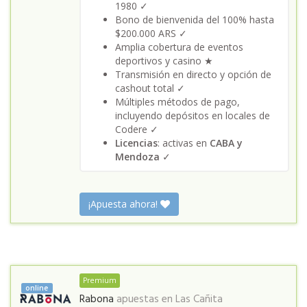
1980 ✓
Bono de bienvenida del 100% hasta
$200.000 ARS ✓
Amplia cobertura de eventos
deportivos y casino ★
Transmisión en directo y opción de
cashout total ✓
Múltiples métodos de pago,
incluyendo depósitos en locales de
Codere ✓
Licencias
: activas en
CABA y
Mendoza
✓
¡Apuesta ahora!
Premium
online
Rabona
apuestas en
Las Cañita