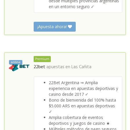
desde múltiples provincias argentinas
en un entorno seguro ✓
¡Apuesta ahora!
Premium
online
22bet
apuestas en
Las Cañita
22Bet Argentina ⇒ Amplia
experiencia en apuestas deportivas y
casino desde 2017 ✓
Bono de bienvenida del 100% hasta
$5.000 ARS en apuestas deportivas
✓
Amplia cobertura de eventos
deportivos y juegos de casino ★
Múltiples métodos de pago seguros,