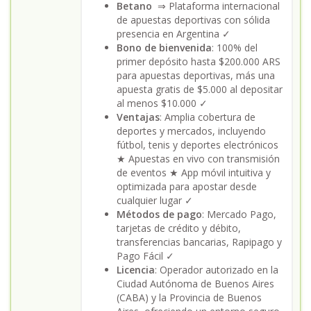
Betano
⇒ Plataforma internacional
de apuestas deportivas con sólida
presencia en Argentina ✓
Bono de bienvenida
: 100% del
primer depósito hasta $200.000 ARS
para apuestas deportivas, más una
apuesta gratis de $5.000 al depositar
al menos $10.000 ✓
Ventajas
: Amplia cobertura de
deportes y mercados, incluyendo
fútbol, tenis y deportes electrónicos
★ Apuestas en vivo con transmisión
de eventos ★ App móvil intuitiva y
optimizada para apostar desde
cualquier lugar ✓
Métodos de pago
: Mercado Pago,
tarjetas de crédito y débito,
transferencias bancarias, Rapipago y
Pago Fácil ✓
Licencia
: Operador autorizado en la
Ciudad Autónoma de Buenos Aires
(CABA) y la Provincia de Buenos