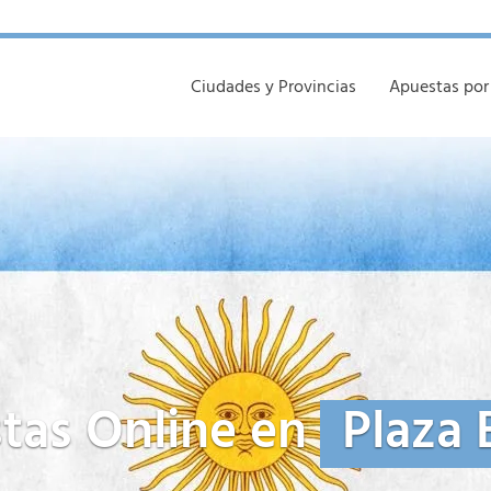
Ciudades y Provincias
Apuestas por
tas Online en
Plaza 