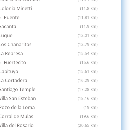
Colonia Minetti
(11.8 km)
El Puente
(11.81 km)
Sacanta
(11.9 km)
Luque
(12.01 km)
Los Chañaritos
(12.79 km)
La Represa
(15.54 km)
El Fuertecito
(15.6 km)
Cabituyo
(15.61 km)
La Cortadera
(16.29 km)
Santiago Temple
(17.28 km)
Villa San Esteban
(18.16 km)
Pozo de la Loma
(19 km)
Corral de Mulas
(19.6 km)
Villa del Rosario
(20.65 km)