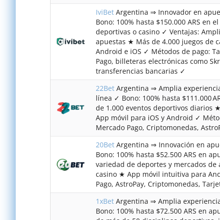
IviBet
Argentina ⇒ Innovador en apues
Bono: 100% hasta $150.000 ARS en el
deportivas o casino ✓ Ventajas: Ampl
apuestas ★ Más de 4.000 juegos de ca
Android e iOS ✓ Métodos de pago: Tar
Pago, billeteras electrónicas como Skr
transferencias bancarias ✓
22Bet
Argentina ⇒ Amplia experiencia
línea ✓ Bono: 100% hasta $111.000 AR
de 1.000 eventos deportivos diarios 
App móvil para iOS y Android ✓ Métod
Mercado Pago, Criptomonedas, AstroPa
20Bet
Argentina ⇒ Innovación en apue
Bono: 100% hasta $52.500 ARS en apu
variedad de deportes y mercados de 
casino ★ App móvil intuitiva para A
Pago, AstroPay, Criptomonedas, Tarjet
1xBet
Argentina ⇒ Amplia experiencia
Bono: 100% hasta $72.500 ARS en apu