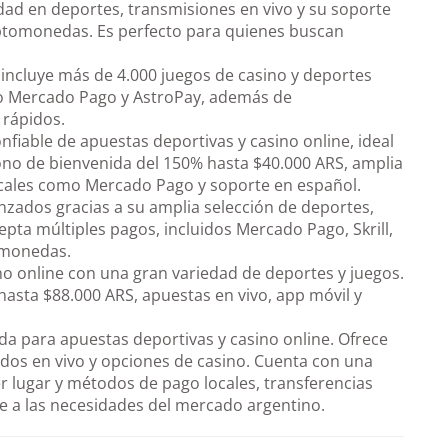
dad en deportes, transmisiones en vivo y su soporte
ptomonedas. Es perfecto para quienes buscan
incluye más de 4.000 juegos de casino y deportes
o Mercado Pago y AstroPay, además de
 rápidos.
fiable de apuestas deportivas y casino online, ideal
ono de bienvenida del 150% hasta $40.000 ARS, amplia
cales como Mercado Pago y soporte en español.
nzados gracias a su amplia selección de deportes,
ta múltiples pagos, incluidos Mercado Pago, Skrill,
tomonedas.
o online con una gran variedad de deportes y juegos.
asta $88.000 ARS, apuestas en vivo, app móvil y
a para apuestas deportivas y casino online. Ofrece
dos en vivo y opciones de casino. Cuenta con una
r lugar y métodos de pago locales, transferencias
 a las necesidades del mercado argentino.