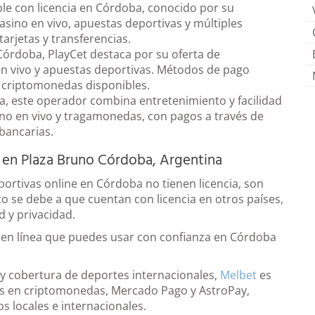
le con licencia en Córdoba, conocido por su
asino en vivo, apuestas deportivas y múltiples
rjetas y transferencias.
 Córdoba, PlayCet destaca por su oferta de
n vivo y apuestas deportivas. Métodos de pago
y criptomonedas disponibles.
, este operador combina entretenimiento y facilidad
ino en vivo y tragamonedas, con pagos a través de
bancarias.
a en Plaza Bruno Córdoba, Argentina
rtivas online en Córdoba no tienen licencia, son
o se debe a que cuentan con licencia en otros países,
 y privacidad.
en línea que puedes usar con confianza en Córdoba
l y cobertura de deportes internacionales,
Melbet
es
gos en criptomonedas, Mercado Pago y AstroPay,
 locales e internacionales.