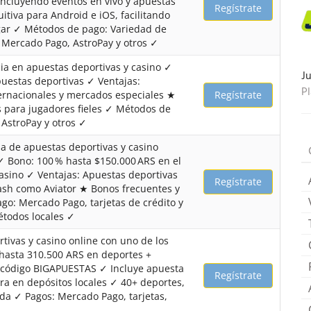
incluyendo eventos en vivo y apuestas
Regístrate
itiva para Android e iOS, facilitando
gar ✓ Métodos de pago: Variedad de
 Mercado Pago, AstroPay y otros ✓
a en apuestas deportivas y casino ✓
J
uestas deportivas ✓ Ventajas:
P
ernacionales y mercados especiales ★
Regístrate
 para jugadores fieles ✓ Métodos de
AstroPay y otros ✓
 de apuestas deportivas y casino
 ✓ Bono: 100 % hasta $150.000 ARS en el
casino ✓ Ventajas: Apuestas deportivas
Regístrate
rash como Aviator ★ Bonos frecuentes y
go: Mercado Pago, tarjetas de crédito y
étodos locales ✓
ivas y casino online con uno de los
hasta 310.500 ARS en deportes +
n código BIGAPUESTAS ✓ Incluye apuesta
Regístrate
ra en depósitos locales ✓ 40+ deportes,
da ✓ Pagos: Mercado Pago, tarjetas,