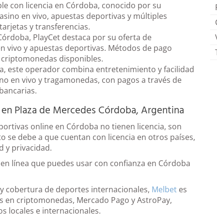
le con licencia en Córdoba, conocido por su
asino en vivo, apuestas deportivas y múltiples
rjetas y transferencias.
 Córdoba, PlayCet destaca por su oferta de
n vivo y apuestas deportivas. Métodos de pago
y criptomonedas disponibles.
, este operador combina entretenimiento y facilidad
ino en vivo y tragamonedas, con pagos a través de
bancarias.
a en Plaza de Mercedes Córdoba, Argentina
rtivas online en Córdoba no tienen licencia, son
o se debe a que cuentan con licencia en otros países,
 y privacidad.
en línea que puedes usar con confianza en Córdoba
l y cobertura de deportes internacionales,
Melbet
es
gos en criptomonedas, Mercado Pago y AstroPay,
 locales e internacionales.