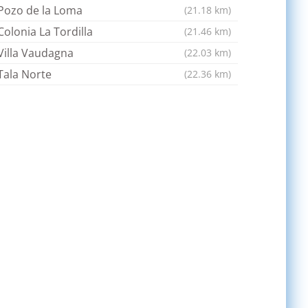
Pozo de la Loma
(21.18 km)
Colonia La Tordilla
(21.46 km)
Villa Vaudagna
(22.03 km)
Tala Norte
(22.36 km)