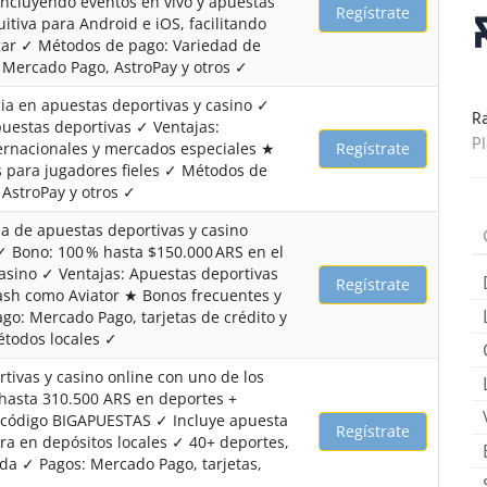
incluyendo eventos en vivo y apuestas
Regístrate
itiva para Android e iOS, facilitando
gar ✓ Métodos de pago: Variedad de
 Mercado Pago, AstroPay y otros ✓
a en apuestas deportivas y casino ✓
R
uestas deportivas ✓ Ventajas:
P
ernacionales y mercados especiales ★
Regístrate
 para jugadores fieles ✓ Métodos de
AstroPay y otros ✓
 de apuestas deportivas y casino
 ✓ Bono: 100 % hasta $150.000 ARS en el
casino ✓ Ventajas: Apuestas deportivas
Regístrate
rash como Aviator ★ Bonos frecuentes y
go: Mercado Pago, tarjetas de crédito y
étodos locales ✓
ivas y casino online con uno de los
hasta 310.500 ARS en deportes +
n código BIGAPUESTAS ✓ Incluye apuesta
Regístrate
ra en depósitos locales ✓ 40+ deportes,
da ✓ Pagos: Mercado Pago, tarjetas,