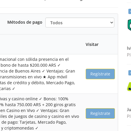
Métodos de pago
Visitar
Iv
P
nacional con sólida presencia en el
 bono de hasta $200.000 ARS ✓
incia de Buenos Aires ✓ Ventajas: Gran
Regístrate
ransmisiones en vivo ★ App móvil
as de crédito y débito, Mercado Pago,
carias ✓
vas y casino online ✓ Bonos: 100%
 hasta 750.000 ARS + 200 giros gratis
J
en Casino en Vivo ✓ Ventajas: Gran
Regístrate
P
les de juegos de casino y casino en vivo
de pago: Tarjetas, Mercado Pago,
as y criptomonedas ✓