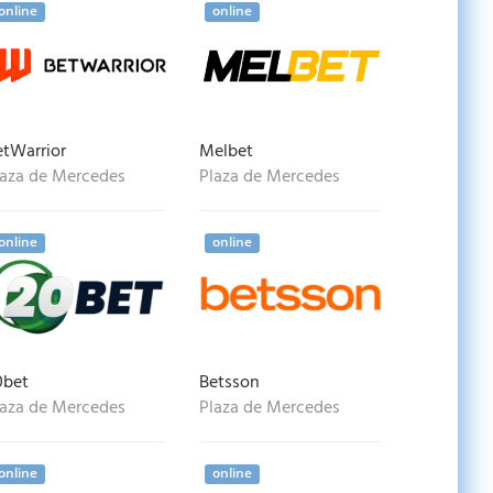
online
online
etWarrior
Melbet
laza de Mercedes
Plaza de Mercedes
online
online
0bet
Betsson
laza de Mercedes
Plaza de Mercedes
online
online