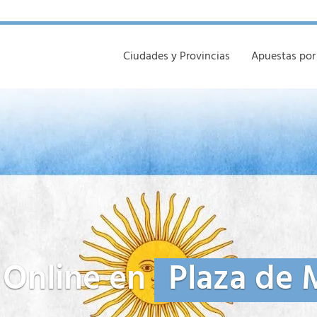
Ciudades y Provincias
Apuestas por
 Online en
Plaza de 