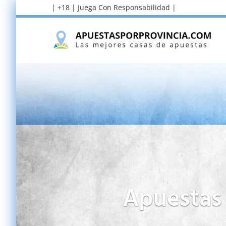
Skip
| +18 | Juega Con Responsabilidad |
to
main
content
Apuestas