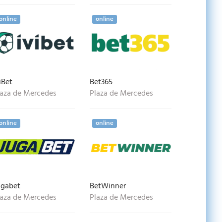
online
online
iBet
Bet365
laza de Mercedes
Plaza de Mercedes
online
online
ugabet
BetWinner
laza de Mercedes
Plaza de Mercedes