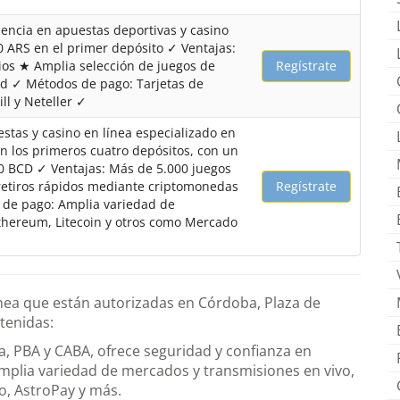
encia en apuestas deportivas y casino
 ARS en el primer depósito ✓ Ventajas:
ios ★ Amplia selección de juegos de
Regístrate
id ✓ Métodos de pago: Tarjetas de
ll y Neteller ✓
tas y casino en línea especializado en
 los primeros cuatro depósitos, con un
 BCD ✓ Ventajas: Más de 5.000 juegos
retiros rápidos mediante criptomonedas
Regístrate
 de pago: Amplia variedad de
thereum, Litecoin y otros como Mercado
ínea que están autorizadas en Córdoba, Plaza de
tenidas:
, PBA y CABA, ofrece seguridad y confianza en
mplia variedad de mercados y transmisiones en vivo,
o, AstroPay y más.