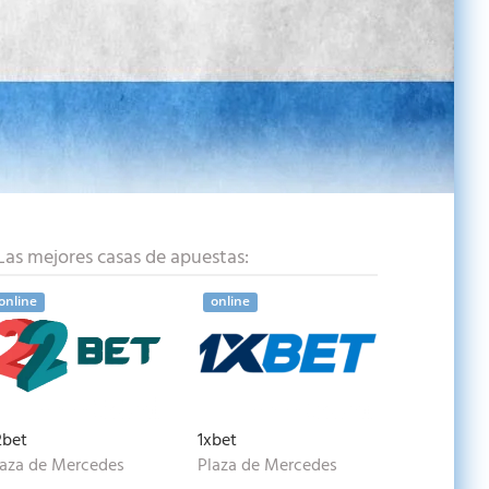
Las mejores casas de apuestas:
online
online
2bet
1xbet
laza de Mercedes
Plaza de Mercedes