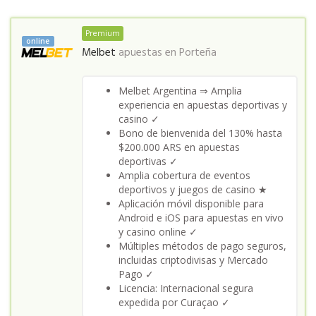
Premium
online
Melbet
apuestas en
Porteña
Melbet Argentina ⇒ Amplia
experiencia en apuestas deportivas y
casino ✓
Bono de bienvenida del 130% hasta
$200.000 ARS en apuestas
deportivas ✓
Amplia cobertura de eventos
deportivos y juegos de casino ★
Aplicación móvil disponible para
Android e iOS para apuestas en vivo
y casino online ✓
Múltiples métodos de pago seguros,
incluidas criptodivisas y Mercado
Pago ✓
Licencia: Internacional segura
expedida por Curaçao ✓