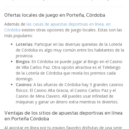
Ofertas locales de juego en Porteña, Córdoba
Además de
las casas de apuestas deportivas en línea, en
Córdoba
existen otras opciones de juego locales. Estas son las
más populares:
Loterías
: Participar en las diversas quinielas de la Lotería
de Córdoba es algo muy común entre los habitantes de la
provincia.
Bingos
: En Córdoba se puede jugar al Bingo en el Casino
de Villa Carlos Paz. Otra opción atractiva es el Telebingo
de la Lotería de Córdoba que revela los premios cada
domingo.
Casinos
: A las afueras de Córdoba hay 3 grandes casinos
físicos: El Casino Alta Gracia, el Casino Carlos Paz y el
Casino de Mina Clavero. Allí puedes usar infinidad de
máquinas y ganar un dinero extra mientras te diviertes.
Ventajas de los sitios de apuestas deportivas en línea
en Porteña Córdoba
Al apostar en línea por tu equipo favorito disfrutas de una serie