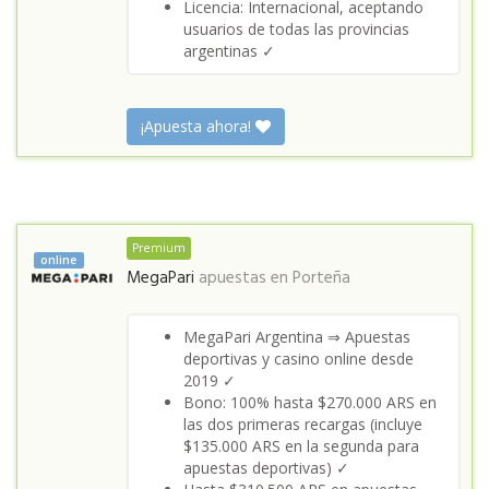
Licencia: Internacional, aceptando
usuarios de todas las provincias
argentinas ✓
¡Apuesta ahora!
Premium
online
MegaPari
apuestas en
Porteña
MegaPari Argentina ⇒ Apuestas
deportivas y casino online desde
2019 ✓
Bono: 100% hasta $270.000 ARS en
las dos primeras recargas (incluye
$135.000 ARS en la segunda para
apuestas deportivas) ✓