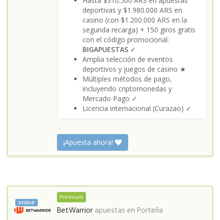
Hasta $310.500 ARS en apuestas
deportivas y $1.980.000 ARS en
casino (con $1.200.000 ARS en la
segunda recarga) + 150 giros gratis
con el código promocional:
BIGAPUESTAS
✓
Amplia selección de eventos
deportivos y juegos de casino ★
Múltiples métodos de pago,
incluyendo criptomonedas y
Mercado Pago ✓
Licencia internacional (Curazao) ✓
¡Apuesta ahora!
Premium
online
BetWarrior
apuestas en
Porteña