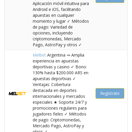
Aplicación móvil intuitiva para
Android e iOS, facilitando
apuestas en cualquier
momento y lugar ✓ Métodos
de pago: Variedad de
opciones, incluyendo
criptomonedas, Mercado
Pago, AstroPay y otros ✓
Melbet
Argentina ⇒ Amplia
experiencia en apuestas
deportivas y casino ✓ Bono:
130% hasta $200.000 ARS en
apuestas deportivas ✓
Ventajas: Cobertura
destacada en deportes
Regístrate
internacionales y mercados
especiales ★ Soporte 24/7 y
promociones regulares para
jugadores fieles ✓ Métodos
de pago: Criptomonedas,
Mercado Pago, AstroPay y
otros ✓