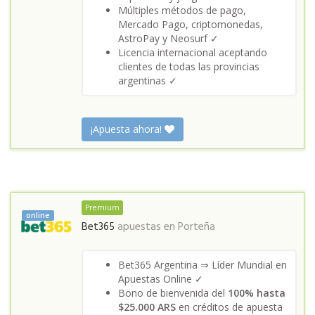
Múltiples métodos de pago,
Mercado Pago, criptomonedas,
AstroPay y Neosurf ✓
Licencia internacional aceptando
clientes de todas las provincias
argentinas ✓
¡Apuesta ahora!
Premium
online
Bet365
apuestas en
Porteña
Bet365 Argentina ⇒ Líder Mundial en
Apuestas Online ✓
Bono de bienvenida del
100% hasta
$25.000 ARS
en créditos de apuesta