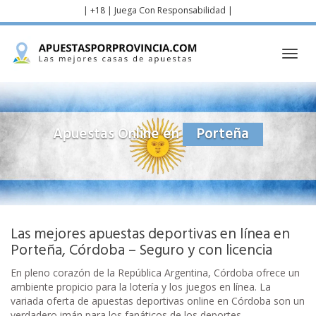
Skip
| +18 | Juega Con Responsabilidad |
to
main
content
Toggl
navig
Apuestas Online en
Porteña
Las mejores apuestas deportivas en línea en
Porteña, Córdoba – Seguro y con licencia
En pleno corazón de la República Argentina, Córdoba ofrece un
ambiente propicio para la lotería y los juegos en línea. La
variada oferta de apuestas deportivas online en Córdoba son un
verdadero imán para los fanáticos de los deportes.