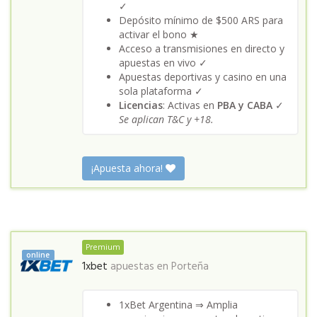
✓
Depósito mínimo de $500 ARS para
activar el bono ★
Acceso a transmisiones en directo y
apuestas en vivo ✓
Apuestas deportivas y casino en una
sola plataforma ✓
Licencias
: Activas en
PBA y CABA
✓
Se aplican T&C y +18.
¡Apuesta ahora!
Premium
online
1xbet
apuestas en
Porteña
1xBet Argentina ⇒ Amplia