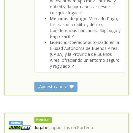
de eventos ★ App móvil intuitiva y
optimizada para apostar desde
cualquier lugar ✓
Métodos de pago
: Mercado Pago,
tarjetas de crédito y débito,
transferencias bancarias, Rapipago y
Pago Fácil ✓
Licencia
: Operador autorizado en la
Ciudad Autónoma de Buenos Aires
(CABA) y la Provincia de Buenos
Aires, ofreciendo un entorno seguro
y regulado ✓
¡Apuesta ahora!
Premium
online
Jugabet
apuestas en
Porteña