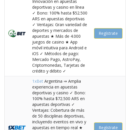
Innovación en apuestas
deportivas y casino en línea
✓ Bono: 100% hasta $52.500
ARS en apuestas deportivas
✓ Ventajas: Gran variedad de
deportes y mercados de
Regístrate
apuestas ★ Más de 4.000
juegos de casino ★ App
móvil intuitiva para Android e
iOS ✓ Métodos de pago:
Mercado Pago, AstroPay,
Criptomonedas, Tarjetas de
crédito y débito ✓
1xBet
Argentina ⇒ Amplia
experiencia en apuestas
deportivas y casino ✓ Bono:
100% hasta $72.500 ARS en
apuestas deportivas ✓
Ventajas: Cobertura de más
de 50 disciplinas deportivas,
incluyendo eventos en vivo y
apuestas en tiempo real ★
Regístrate