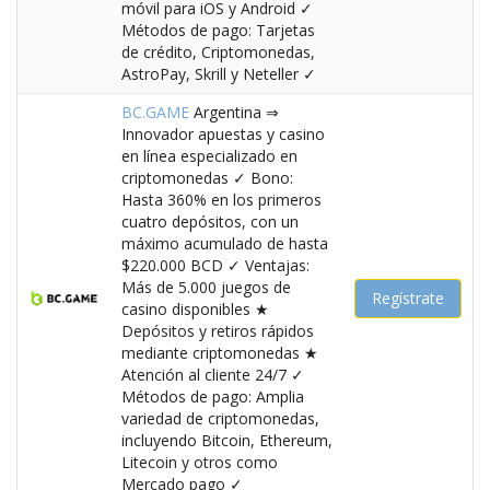
móvil para iOS y Android ✓
Métodos de pago: Tarjetas
de crédito, Criptomonedas,
AstroPay, Skrill y Neteller ✓
BC.GAME
Argentina ⇒
Innovador apuestas y casino
en línea especializado en
criptomonedas ✓ Bono:
Hasta 360% en los primeros
cuatro depósitos, con un
máximo acumulado de hasta
$220.000 BCD ✓ Ventajas:
Más de 5.000 juegos de
Regístrate
casino disponibles ★
Depósitos y retiros rápidos
mediante criptomonedas ★
Atención al cliente 24/7 ✓
Métodos de pago: Amplia
variedad de criptomonedas,
incluyendo Bitcoin, Ethereum,
Litecoin y otros como
Mercado pago ✓