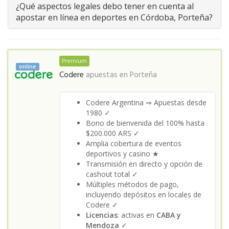
¿Qué aspectos legales debo tener en cuenta al
apostar en línea en deportes en Córdoba, Porteña?
Premium
online
Codere
apuestas en
Porteña
Codere Argentina ⇒ Apuestas desde
1980 ✓
Bono de bienvenida del 100% hasta
$200.000 ARS ✓
Amplia cobertura de eventos
deportivos y casino ★
Transmisión en directo y opción de
cashout total ✓
Múltiples métodos de pago,
incluyendo depósitos en locales de
Codere ✓
Licencias
: activas en
CABA y
Mendoza
✓