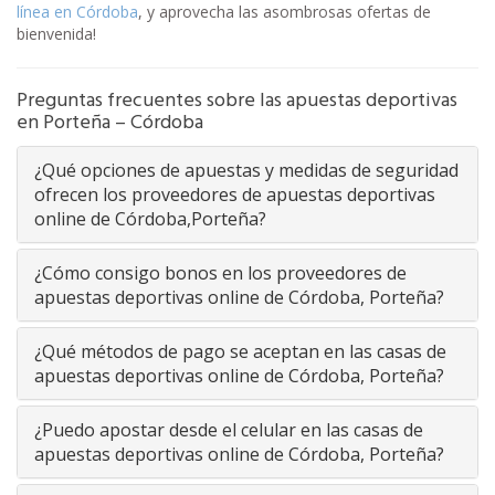
línea en Córdoba
, y aprovecha las asombrosas ofertas de
bienvenida!
Preguntas frecuentes sobre las apuestas deportivas
en Porteña – Córdoba
¿Qué opciones de apuestas y medidas de seguridad
ofrecen los proveedores de apuestas deportivas
online de Córdoba,Porteña?
¿Cómo consigo bonos en los proveedores de
apuestas deportivas online de Córdoba, Porteña?
¿Qué métodos de pago se aceptan en las casas de
apuestas deportivas online de Córdoba, Porteña?
¿Puedo apostar desde el celular en las casas de
apuestas deportivas online de Córdoba, Porteña?