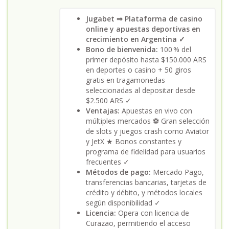
Jugabet ⇒ Plataforma de casino
online y apuestas deportivas en
crecimiento en Argentina ✓
Bono de bienvenida:
100 % del
primer depósito hasta $150.000 ARS
en deportes o casino + 50 giros
gratis en tragamonedas
seleccionadas al depositar desde
$2.500 ARS ✓
Ventajas:
Apuestas en vivo con
múltiples mercados ⚽ Gran selección
de slots y juegos crash como Aviator
y JetX ★ Bonos constantes y
programa de fidelidad para usuarios
frecuentes ✓
Métodos de pago:
Mercado Pago,
transferencias bancarias, tarjetas de
crédito y débito, y métodos locales
según disponibilidad ✓
Licencia:
Opera con licencia de
Curazao, permitiendo el acceso