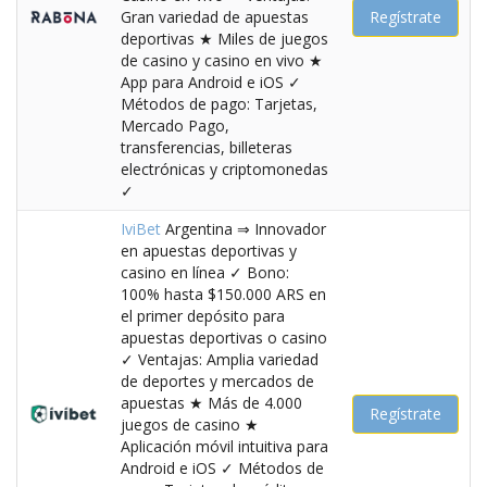
Gran variedad de apuestas
Regístrate
deportivas ★ Miles de juegos
de casino y casino en vivo ★
App para Android e iOS ✓
Métodos de pago: Tarjetas,
Mercado Pago,
transferencias, billeteras
electrónicas y criptomonedas
✓
IviBet
Argentina ⇒ Innovador
en apuestas deportivas y
casino en línea ✓ Bono:
100% hasta $150.000 ARS en
el primer depósito para
apuestas deportivas o casino
✓ Ventajas: Amplia variedad
de deportes y mercados de
apuestas ★ Más de 4.000
Regístrate
juegos de casino ★
Aplicación móvil intuitiva para
Android e iOS ✓ Métodos de