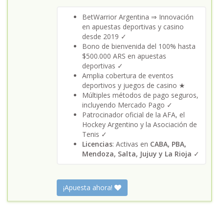
BetWarrior Argentina ⇒ Innovación
en apuestas deportivas y casino
desde 2019 ✓
Bono de bienvenida del 100% hasta
$500.000 ARS en apuestas
deportivas ✓
Amplia cobertura de eventos
deportivos y juegos de casino ★
Múltiples métodos de pago seguros,
incluyendo Mercado Pago ✓
Patrocinador oficial de la AFA, el
Hockey Argentino y la Asociación de
Tenis ✓
Licencias
: Activas en
CABA, PBA,
Mendoza, Salta, Jujuy y La Rioja
✓
¡Apuesta ahora!