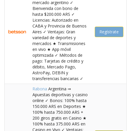
mercado argentino ✓
Bienvenida con bono de
hasta $200.000 ARS ✓
Licencias: Autorizado en
CABA y Provincia de Buenos
Aires ✓ Ventajas: Gran
Regístrate
variedad de deportes y
mercados ★ Transmisiones
en vivo ★ App móvil
optimizada ✓ Métodos de
pago: Tarjetas de crédito y
débito, Mercado Pago,
AstroPay, DEBIN y
transferencias bancarias ✓
Rabona
Argentina ⇒
Apuestas deportivas y casino
online ✓ Bonos: 100% hasta
150.000 ARS en Deportes ★
100% hasta 750.000 ARS +
200 giros gratis en Casino ★
100% hasta 375.000 ARS en
Casino en Vivo ✓ Ventajas: