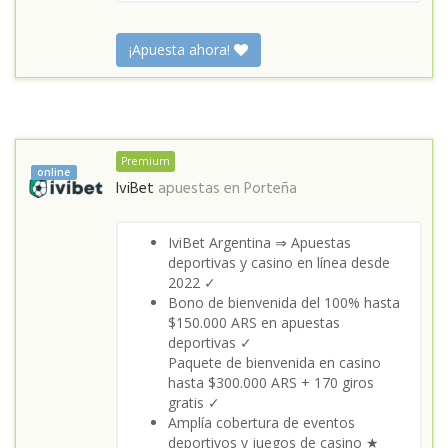
¡Apuesta ahora!
Premium
online
IviBet
apuestas en
Porteña
IviBet Argentina ⇒ Apuestas
deportivas y casino en línea desde
2022 ✓
Bono de bienvenida del 100% hasta
$150.000 ARS en apuestas
deportivas ✓
Paquete de bienvenida en casino
hasta $300.000 ARS + 170 giros
gratis ✓
Amplía cobertura de eventos
deportivos y juegos de casino ★