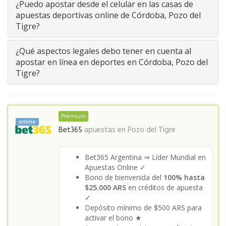
¿Puedo apostar desde el celular en las casas de
apuestas deportivas online de Córdoba, Pozo del
Tigre?
¿Qué aspectos legales debo tener en cuenta al
apostar en línea en deportes en Córdoba, Pozo del
Tigre?
Premium
online
Bet365
apuestas en
Pozo del Tigre
Bet365 Argentina ⇒ Líder Mundial en
Apuestas Online ✓
Bono de bienvenida del
100% hasta
$25.000 ARS
en créditos de apuesta
✓
Depósito mínimo de $500 ARS para
activar el bono ★