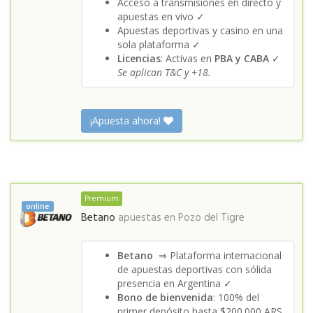
Acceso a transmisiones en directo y
apuestas en vivo ✓
Apuestas deportivas y casino en una
sola plataforma ✓
Licencias
: Activas en
PBA y CABA
✓
Se aplican T&C y +18.
¡Apuesta ahora!
Premium
online
Betano
apuestas en
Pozo del Tigre
Betano
⇒ Plataforma internacional
de apuestas deportivas con sólida
presencia en Argentina ✓
Bono de bienvenida
: 100% del
primer depósito hasta $200.000 ARS