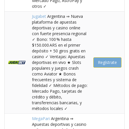
Mercado Pago, AstroPay y
otros ✓
Jugabet
Argentina ⇒ Nueva
plataforma de apuestas
deportivas y casino online
con fuerte presencia regional
✓ Bono: 100 % hasta
$150.000 ARS en el primer
depósito + 50 giros gratis en
casino ✓ Ventajas: Apuestas
deportivas en vivo ★ Slots
Regístrate
populares y juegos crash
como Aviator ★ Bonos
frecuentes y sistema de
fidelidad ✓ Métodos de pago:
Mercado Pago, tarjetas de
crédito y débito,
transferencias bancarias, y
métodos locales ✓
MegaPari
Argentina ⇒
Apuestas deportivas y casino