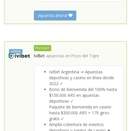
¡Apuesta ahora!
Premium
online
IviBet
apuestas en
Pozo del Tigre
IviBet Argentina ⇒ Apuestas
deportivas y casino en línea desde
2022 ✓
Bono de bienvenida del 100% hasta
$150.000 ARS en apuestas
deportivas ✓
Paquete de bienvenida en casino
hasta $300.000 ARS + 170 giros
gratis ✓
Amplía cobertura de eventos
deportivos y juegos de casino ★