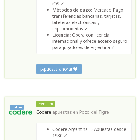
iOS ✓
Métodos de pago:
Mercado Pago,
transferencias bancarias, tarjetas,
billeteras electrónicas y
criptomonedas ✓
Licencia:
Opera con licencia
internacional y ofrece acceso seguro
para jugadores de Argentina ✓
¡Apuesta ahora!
Premium
online
Codere
apuestas en
Pozo del Tigre
Codere Argentina ⇒ Apuestas desde
1980 ✓