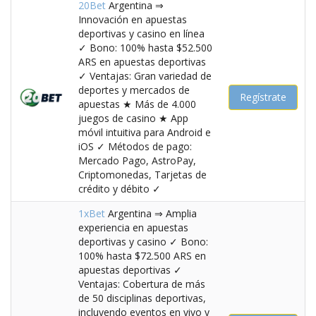
20Bet
Argentina ⇒
Innovación en apuestas
deportivas y casino en línea
✓ Bono: 100% hasta $52.500
ARS en apuestas deportivas
✓ Ventajas: Gran variedad de
deportes y mercados de
Regístrate
apuestas ★ Más de 4.000
juegos de casino ★ App
móvil intuitiva para Android e
iOS ✓ Métodos de pago:
Mercado Pago, AstroPay,
Criptomonedas, Tarjetas de
crédito y débito ✓
1xBet
Argentina ⇒ Amplia
experiencia en apuestas
deportivas y casino ✓ Bono:
100% hasta $72.500 ARS en
apuestas deportivas ✓
Ventajas: Cobertura de más
de 50 disciplinas deportivas,
incluyendo eventos en vivo y