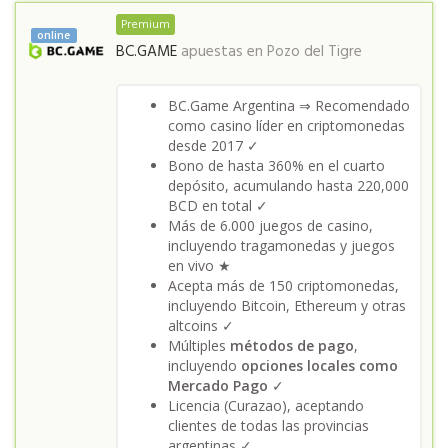
Premium
online
BC.GAME
apuestas en
Pozo del Tigre
BC.Game Argentina ⇒ Recomendado
como casino líder en criptomonedas
desde 2017 ✓
Bono de hasta 360% en el cuarto
depósito, acumulando hasta 220,000
BCD en total ✓
Más de 6.000 juegos de casino,
incluyendo tragamonedas y juegos
en vivo ★
Acepta más de 150 criptomonedas,
incluyendo Bitcoin, Ethereum y otras
altcoins ✓
Múltiples
métodos de pago
,
incluyendo
opciones locales como
Mercado Pago
✓
Licencia (Curazao), aceptando
clientes de todas las provincias
argentinas ✓