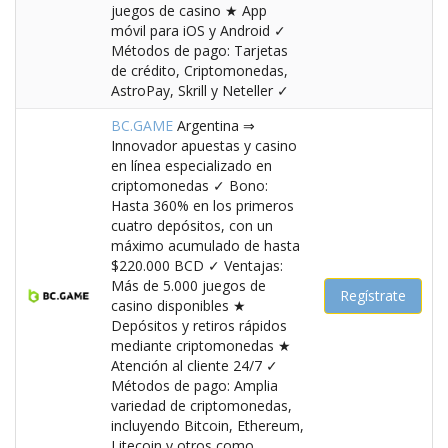
juegos de casino ★ App
móvil para iOS y Android ✓
Métodos de pago: Tarjetas
de crédito, Criptomonedas,
AstroPay, Skrill y Neteller ✓
BC.GAME
Argentina ⇒
Innovador apuestas y casino
en línea especializado en
criptomonedas ✓ Bono:
Hasta 360% en los primeros
cuatro depósitos, con un
máximo acumulado de hasta
$220.000 BCD ✓ Ventajas:
Más de 5.000 juegos de
Regístrate
casino disponibles ★
Depósitos y retiros rápidos
mediante criptomonedas ★
Atención al cliente 24/7 ✓
Métodos de pago: Amplia
variedad de criptomonedas,
incluyendo Bitcoin, Ethereum,
Litecoin y otros como