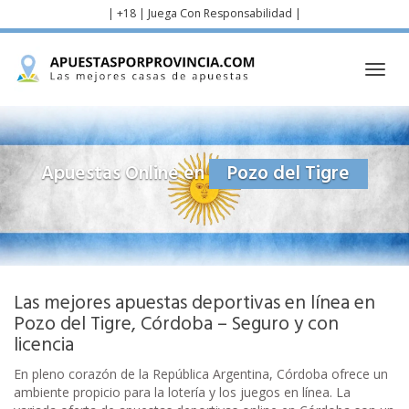
Skip
| +18 | Juega Con Responsabilidad |
to
main
content
Toggl
navig
Apuestas Online en
Pozo del Tigre
Las mejores apuestas deportivas en línea en
Pozo del Tigre, Córdoba – Seguro y con
licencia
En pleno corazón de la República Argentina, Córdoba ofrece un
ambiente propicio para la lotería y los juegos en línea. La