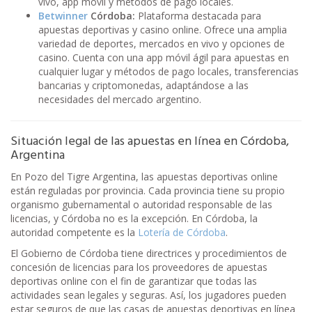
vivo, app móvil y métodos de pago locales.
Betwinner
Córdoba:
Plataforma destacada para
apuestas deportivas y casino online. Ofrece una amplia
variedad de deportes, mercados en vivo y opciones de
casino. Cuenta con una app móvil ágil para apuestas en
cualquier lugar y métodos de pago locales, transferencias
bancarias y criptomonedas, adaptándose a las
necesidades del mercado argentino.
Situación legal de las apuestas en línea en Córdoba,
Argentina
En Pozo del Tigre Argentina, las apuestas deportivas online
están reguladas por provincia. Cada provincia tiene su propio
organismo gubernamental o autoridad responsable de las
licencias, y Córdoba no es la excepción. En Córdoba, la
autoridad competente es la
Lotería de Córdoba
.
El Gobierno de Córdoba tiene directrices y procedimientos de
concesión de licencias para los proveedores de apuestas
deportivas online con el fin de garantizar que todas las
actividades sean legales y seguras. Así, los jugadores pueden
estar seguros de que las casas de apuestas deportivas en línea