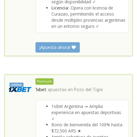
según disponibilidad ✓
Licencia:
Opera con licencia de
Curazao, permitiendo el acceso
desde múltiples provincias argentinas
en un entorno seguro ✓
¡Apuesta ahora!
Premium
online
1xbet
apuestas en
Pozo del Tigre
1xBet Argentina ⇒ Amplia
experiencia en apuestas deportivas
✓
Bono de bienvenida del 100% hasta
$72.500 ARS ★
Amplia cobertura de eventos