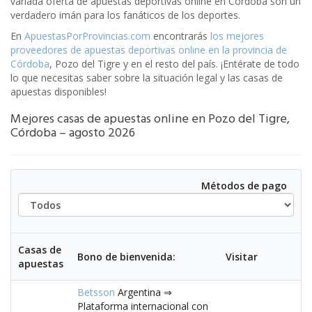
variada oferta de apuestas deportivas online en Córdoba son un
verdadero imán para los fanáticos de los deportes.
En
ApuestasPorProvincias.com
encontrarás
los mejores
proveedores de apuestas deportivas online en la provincia de
Córdoba
, Pozo del Tigre y en el resto del país. ¡Entérate de todo
lo que necesitas saber sobre la situación legal y las casas de
apuestas disponibles!
Mejores casas de apuestas online en Pozo del Tigre,
Córdoba – agosto 2026
Métodos de pago
Casas de
Bono de bienvenida:
Visitar
apuestas
Betsson
Argentina ⇒
Plataforma internacional con