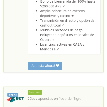
Bono de bienvenida del 100% hasta
$200.000 ARS ✓
Amplia cobertura de eventos
deportivos y casino ★
Transmisión en directo y opción de
cashout total ✓
Múltiples métodos de pago,
incluyendo depósitos en locales de
Codere ✓
Licencias
: activas en
CABA y
Mendoza
✓
¡Apuesta ahora!
Premium
online
22bet
apuestas en
Pozo del Tigre