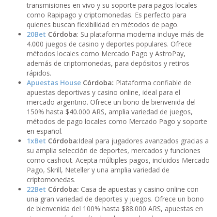
transmisiones en vivo y su soporte para pagos locales
como Rapipago y criptomonedas. Es perfecto para
quienes buscan flexibilidad en métodos de pago.
20Bet
Córdoba
: Su plataforma moderna incluye más de
4.000 juegos de casino y deportes populares. Ofrece
métodos locales como Mercado Pago y AstroPay,
además de criptomonedas, para depósitos y retiros
rápidos.
Apuestas House
Córdoba:
Plataforma confiable de
apuestas deportivas y casino online, ideal para el
mercado argentino. Ofrece un bono de bienvenida del
150% hasta $40.000 ARS, amplia variedad de juegos,
métodos de pago locales como Mercado Pago y soporte
en español.
1xBet
Córdoba
:Ideal para jugadores avanzados gracias a
su amplia selección de deportes, mercados y funciones
como cashout. Acepta múltiples pagos, incluidos Mercado
Pago, Skrill, Neteller y una amplia variedad de
criptomonedas.
22Bet
Córdoba:
Casa de apuestas y casino online con
una gran variedad de deportes y juegos. Ofrece un bono
de bienvenida del 100% hasta $88.000 ARS, apuestas en