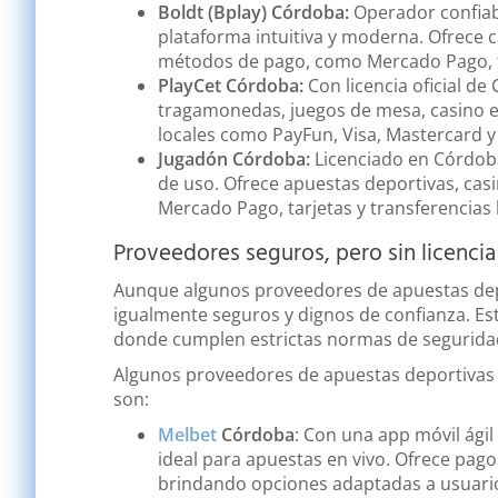
Boldt (Bplay) Córdoba:
Operador confiab
plataforma intuitiva y moderna. Ofrece c
métodos de pago, como Mercado Pago, ta
PlayCet Córdoba:
Con licencia oficial de
tragamonedas, juegos de mesa, casino e
locales como PayFun, Visa, Mastercard 
Jugadón
Córdoba:
Licenciado en Córdoba
de uso. Ofrece apuestas deportivas, cas
Mercado Pago, tarjetas y transferencias 
Proveedores seguros, pero sin licenci
Aunque algunos proveedores de apuestas depo
igualmente seguros y dignos de confianza. Est
donde cumplen estrictas normas de seguridad
Algunos proveedores de apuestas deportivas 
son:
Melbet
Córdoba
: Con una app móvil ági
ideal para apuestas en vivo. Ofrece pa
brindando opciones adaptadas a usuarios