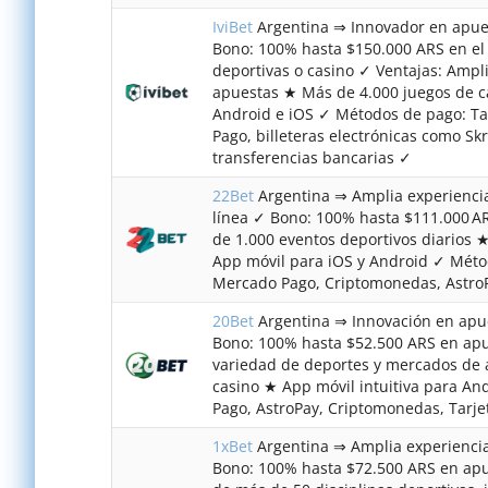
IviBet
Argentina ⇒ Innovador en apues
Bono: 100% hasta $150.000 ARS en el
deportivas o casino ✓ Ventajas: Ampl
apuestas ★ Más de 4.000 juegos de ca
Android e iOS ✓ Métodos de pago: Tar
Pago, billeteras electrónicas como Skr
transferencias bancarias ✓
22Bet
Argentina ⇒ Amplia experiencia
línea ✓ Bono: 100% hasta $111.000 AR
de 1.000 eventos deportivos diarios 
App móvil para iOS y Android ✓ Métod
Mercado Pago, Criptomonedas, AstroPa
20Bet
Argentina ⇒ Innovación en apue
Bono: 100% hasta $52.500 ARS en apu
variedad de deportes y mercados de 
casino ★ App móvil intuitiva para A
Pago, AstroPay, Criptomonedas, Tarjet
1xBet
Argentina ⇒ Amplia experiencia
Bono: 100% hasta $72.500 ARS en apu