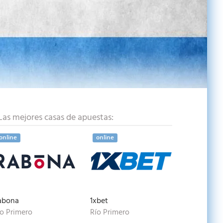
Las mejores casas de apuestas:
online
online
abona
1xbet
ío Primero
Río Primero