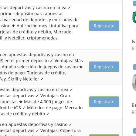
tas deportivas y casino en línea ✓
 primer depósito para apuestas
ia variedad de deportes y mercados de
sino ★ Aplicación móvil intuitiva para
Regístrate
jetas de crédito y débito, Mercado
ill y Neteller, criptomonedas,
Iv
R
 en apuestas deportivas y casino en
S en el primer depósito ✓ Ventajas: Más
★ Amplia selección de juegos de casino ★
Regístrate
os de pago: Tarjetas de crédito,
y, Skrill y Neteller ✓
stas deportivas y casino en línea ✓
estas deportivas ✓ Ventajas: Gran
apuestas ★ Más de 4.000 juegos de
Regístrate
B
ndroid e iOS ✓ Métodos de pago: Mercado
R
as de crédito y débito ✓
 en apuestas deportivas y casino ✓
estas deportivas ✓ Ventajas: Cobertura