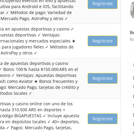
incluyendo eventos en vivo y apuestas
Regístrate
itiva para Android e iOS, facilitando
gar ✓ Métodos de pago: Variedad de
 Mercado Pago, AstroPay y otros ✓
a en apuestas deportivas y casino ✓
B
uestas deportivas ✓ Ventajas:
R
ernacionales y mercados especiales ★
Regístrate
 para jugadores fieles ✓ Métodos de
AstroPay y otros ✓
 de apuestas deportivas y casino
 ✓ Bono: 100 % hasta $150.000 ARS en el
casino ✓ Ventajas: Apuestas deportivas
Regístrate
rash como Aviator ★ Bonos frecuentes y
go: Mercado Pago, tarjetas de crédito y
étodos locales ✓
ivas y casino online con uno de los
hasta 310.500 ARS en deportes +
n código BIGAPUESTAS ✓ Incluye apuesta
Regístrate
ra en depósitos locales ✓ 40+ deportes,
da ✓ Pagos: Mercado Pago, tarjetas,