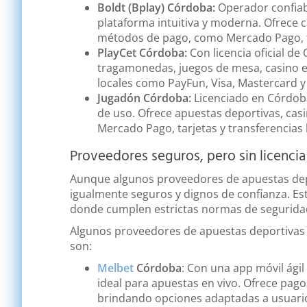
Boldt (Bplay) Córdoba:
Operador confiab
plataforma intuitiva y moderna. Ofrece c
métodos de pago, como Mercado Pago, ta
PlayCet Córdoba:
Con licencia oficial de
tragamonedas, juegos de mesa, casino e
locales como PayFun, Visa, Mastercard 
Jugadón
Córdoba:
Licenciado en Córdoba
de uso. Ofrece apuestas deportivas, cas
Mercado Pago, tarjetas y transferencias 
Proveedores seguros, pero sin licenci
Aunque algunos proveedores de apuestas depo
igualmente seguros y dignos de confianza. Est
donde cumplen estrictas normas de seguridad
Algunos proveedores de apuestas deportivas 
son:
Melbet
Córdoba
: Con una app móvil ági
ideal para apuestas en vivo. Ofrece pa
brindando opciones adaptadas a usuarios