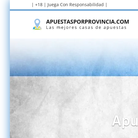
Skip
| +18 | Juega Con Responsabilidad |
to
main
content
Apu