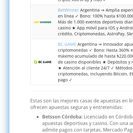
BetWinner
Argentina ⇒ Amplia experi
en línea ✓ Bono: 100% hasta $100.000
Más de 1.000 eventos deportivos diar
casino ★ App móvil para iOS y Andro
crédito, Criptomonedas, AstroPay, Skri
BC.GAME
Argentina ⇒ Innovador apues
criptomonedas ✓ Bono: Hasta 360% en
máximo acumulado de hasta $220.000
de casino disponibles ★ Depósitos y 
★ Atención al cliente 24/7 ✓ Métodos
criptomonedas, incluyendo Bitcoin, E
pago ✓
Estas son las mejores casas de apuestas en l
ofrecen apuestas seguras y entretenidas:
Betsson Córdoba:
Licenciado en Córdoba
apuestas deportivas y casino. Con una a
admite pagos con tarjetas, Mercado Pag