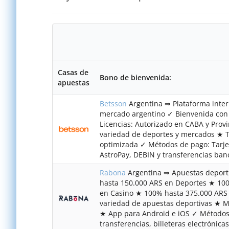
Casas de
Bono de bienvenida:
apuestas
Betsson
Argentina ⇒ Plataforma inter
mercado argentino ✓ Bienvenida con
Licencias: Autorizado en CABA y Prov
variedad de deportes y mercados ★ T
optimizada ✓ Métodos de pago: Tarjet
AstroPay, DEBIN y transferencias ban
Rabona
Argentina ⇒ Apuestas deporti
hasta 150.000 ARS en Deportes ★ 100%
en Casino ★ 100% hasta 375.000 ARS 
variedad de apuestas deportivas ★ Mi
★ App para Android e iOS ✓ Métodos 
transferencias, billeteras electrónic