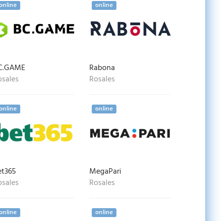
online
online
C.GAME
Rabona
osales
Rosales
online
online
et365
MegaPari
osales
Rosales
online
online