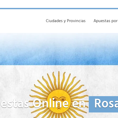
Ciudades y Provincias
Apuestas por
estas Online en
Rosa