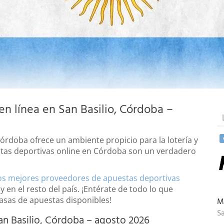
n línea en San Basilio, Córdoba –
órdoba ofrece un ambiente propicio para la lotería y
estas deportivas online en Córdoba son un verdadero
os mejores proveedores de apuestas deportivas
 y en el resto del país. ¡Entérate de todo lo que
 casas de apuestas disponibles!
M
Sa
an Basilio, Córdoba – agosto 2026