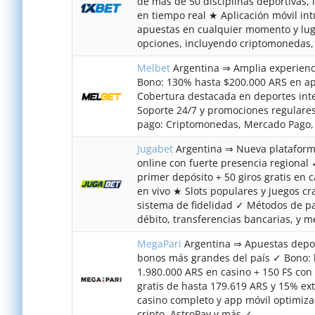
de más de 50 disciplinas deportivas, 
en tiempo real ★ Aplicación móvil intu
apuestas en cualquier momento y lu
opciones, incluyendo criptomonedas,
Melbet
Argentina ⇒ Amplia experienci
Bono: 130% hasta $200.000 ARS en ap
Cobertura destacada en deportes int
Soporte 24/7 y promociones regulares
pago: Criptomonedas, Mercado Pago, 
Jugabet
Argentina ⇒ Nueva plataforma
online con fuerte presencia regional
primer depósito + 50 giros gratis en 
en vivo ★ Slots populares y juegos c
sistema de fidelidad ✓ Métodos de pa
débito, transferencias bancarias, y m
MegaPari
Argentina ⇒ Apuestas deport
bonos más grandes del país ✓ Bono: 
1.980.000 ARS en casino + 150 FS co
gratis de hasta 179.619 ARS y 15% ext
casino completo y app móvil optimiza
cripto, AstroPay y más ✓