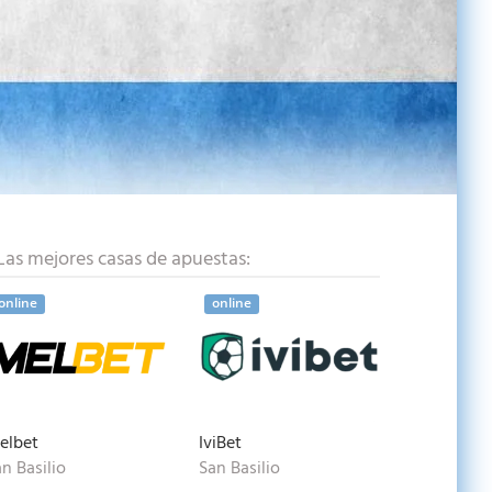
Las mejores casas de apuestas:
online
online
elbet
IviBet
n Basilio
San Basilio