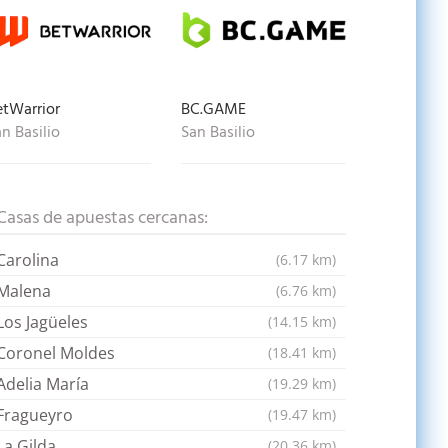
etWarrior
BC.GAME
n Basilio
San Basilio
Casas de apuestas cercanas:
Carolina
(6.17 km)
Malena
(6.76 km)
Los Jagüeles
(14.15 km)
Coronel Moldes
(18.41 km)
Adelia María
(19.29 km)
Fragueyro
(19.47 km)
La Gilda
(20.36 km)