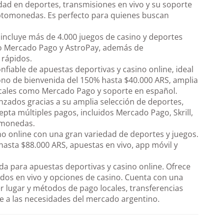
dad en deportes, transmisiones en vivo y su soporte
ptomonedas. Es perfecto para quienes buscan
incluye más de 4.000 juegos de casino y deportes
o Mercado Pago y AstroPay, además de
 rápidos.
fiable de apuestas deportivas y casino online, ideal
ono de bienvenida del 150% hasta $40.000 ARS, amplia
cales como Mercado Pago y soporte en español.
nzados gracias a su amplia selección de deportes,
ta múltiples pagos, incluidos Mercado Pago, Skrill,
tomonedas.
o online con una gran variedad de deportes y juegos.
asta $88.000 ARS, apuestas en vivo, app móvil y
a para apuestas deportivas y casino online. Ofrece
dos en vivo y opciones de casino. Cuenta con una
r lugar y métodos de pago locales, transferencias
 a las necesidades del mercado argentino.