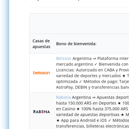
Casas de
Bono de bienvenida:
apuestas
Betsson
Argentina ⇒ Plataforma inter
mercado argentino ✓ Bienvenida con
Licencias: Autorizado en CABA y Prov
variedad de deportes y mercados ★ T
optimizada ✓ Métodos de pago: Tarjet
AstroPay, DEBIN y transferencias ban
Rabona
Argentina ⇒ Apuestas deporti
hasta 150.000 ARS en Deportes ★ 100%
en Casino ★ 100% hasta 375.000 ARS 
variedad de apuestas deportivas ★ Mi
★ App para Android e iOS ✓ Métodos 
transferencias, billeteras electrónic