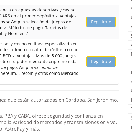
encia en apuestas deportivas y casino
 ARS en el primer depósito ✓ Ventajas:
ios ★ Amplia selección de juegos de
Regístrate
id ✓ Métodos de pago: Tarjetas de
ll y Neteller ✓
tas y casino en línea especializado en
 los primeros cuatro depósitos, con un
 BCD ✓ Ventajas: Más de 5.000 juegos
retiros rápidos mediante criptomonedas
Regístrate
 de pago: Amplia variedad de
thereum, Litecoin y otros como Mercado
ínea que están autorizadas en Córdoba, San Jerónimo,
, PBA y CABA, ofrece seguridad y confianza en
mplia variedad de mercados y transmisiones en vivo,
o, AstroPay y más.