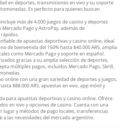
dad en deportes, transmisiones en vivo y su soporte
ptomonedas. Es perfecto para quienes buscan
incluye más de 4.000 juegos de casino y deportes
o Mercado Pago y AstroPay, además de
 rápidos.
fiable de apuestas deportivas y casino online, ideal
ono de bienvenida del 150% hasta $40.000 ARS, amplia
cales como Mercado Pago y soporte en español.
nzados gracias a su amplia selección de deportes,
ta múltiples pagos, incluidos Mercado Pago, Skrill,
tomonedas.
o online con una gran variedad de deportes y juegos.
asta $88.000 ARS, apuestas en vivo, app móvil y
a para apuestas deportivas y casino online. Ofrece
dos en vivo y opciones de casino. Cuenta con una
r lugar y métodos de pago locales, transferencias
 a las necesidades del mercado argentino.