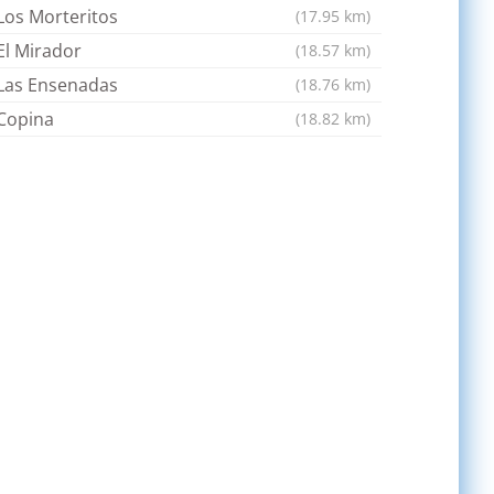
Los Morteritos
(17.95 km)
El Mirador
(18.57 km)
Las Ensenadas
(18.76 km)
Copina
(18.82 km)