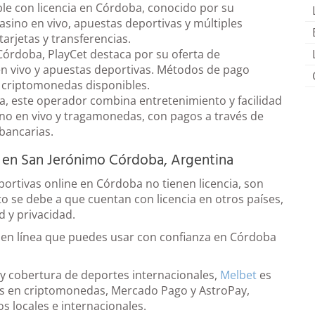
le con licencia en Córdoba, conocido por su
asino en vivo, apuestas deportivas y múltiples
rjetas y transferencias.
 Córdoba, PlayCet destaca por su oferta de
n vivo y apuestas deportivas. Métodos de pago
y criptomonedas disponibles.
, este operador combina entretenimiento y facilidad
ino en vivo y tragamonedas, con pagos a través de
bancarias.
a en San Jerónimo Córdoba, Argentina
rtivas online en Córdoba no tienen licencia, son
o se debe a que cuentan con licencia en otros países,
 y privacidad.
en línea que puedes usar con confianza en Córdoba
l y cobertura de deportes internacionales,
Melbet
es
gos en criptomonedas, Mercado Pago y AstroPay,
 locales e internacionales.