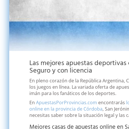
Las mejores apuestas deportivas 
Seguro y con licencia
En pleno corazón de la República Argentina, C
los juegos en línea. La variada oferta de apu
imán para los fanáticos de los deportes.
En
ApuestasPorProvincias.com
encontrarás
l
online en la provincia de Córdoba
, San Jeróni
necesitas saber sobre la situación legal y las
Mejores casas de apuestas online en 