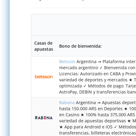
Casas de
Bono de bienvenida:
apuestas
Betsson
Argentina ⇒ Plataforma inter
mercado argentino ✓ Bienvenida con
Licencias: Autorizado en CABA y Prov
variedad de deportes y mercados ★ T
optimizada ✓ Métodos de pago: Tarjet
AstroPay, DEBIN y transferencias ban
Rabona
Argentina ⇒ Apuestas deporti
hasta 150.000 ARS en Deportes ★ 100%
en Casino ★ 100% hasta 375.000 ARS 
variedad de apuestas deportivas ★ Mi
★ App para Android e iOS ✓ Métodos 
transferencias, billeteras electrónic