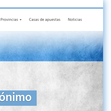
 Provincias
Casas de apuestas
Noticias
rónimo