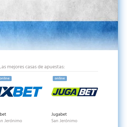
Las mejores casas de apuestas:
online
online
xbet
Jugabet
an Jerónimo
San Jerónimo