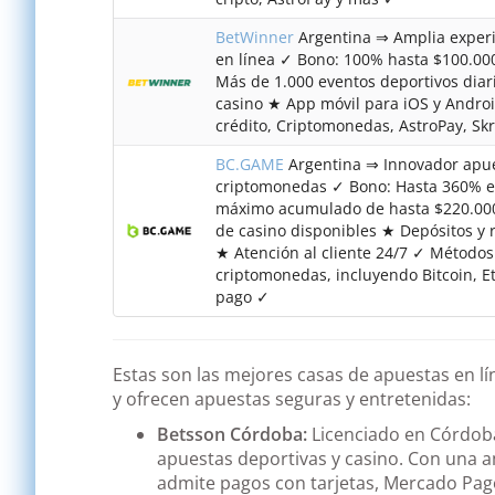
BetWinner
Argentina ⇒ Amplia experi
en línea ✓ Bono: 100% hasta $100.000
Más de 1.000 eventos deportivos diar
casino ★ App móvil para iOS y Andro
crédito, Criptomonedas, AstroPay, Skri
BC.GAME
Argentina ⇒ Innovador apues
criptomonedas ✓ Bono: Hasta 360% en
máximo acumulado de hasta $220.000
de casino disponibles ★ Depósitos y 
★ Atención al cliente 24/7 ✓ Métodos
criptomonedas, incluyendo Bitcoin, E
pago ✓
Estas son las mejores casas de apuestas en l
y ofrecen apuestas seguras y entretenidas:
Betsson Córdoba:
Licenciado en Córdoba
apuestas deportivas y casino. Con una a
admite pagos con tarjetas, Mercado Pag