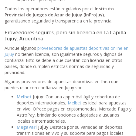
Todos los operadores están regulados por el
Instituto
Provincial de Juegos de Azar de Jujuy (InProJuy)
,
garantizando seguridad y transparencia en la provincia.
Proveedores seguros, pero sin licencia en La Capilla
Jujuy, Argentina
Aunque algunos
proveedores de apuestas deportivas online en
Jujuy
no tienen licencia, son igualmente seguros y dignos de
confianza. Esto se debe a que cuentan con licencia en otros
países, donde cumplen estrictas normas de seguridad y
privacidad.
Algunos proveedores de apuestas deportivas en línea que
puedes usar con confianza en Jujuy son:
Melbet
Jujuy
: Con una app móvil ágil y cobertura de
deportes internacionales,
Melbet
es ideal para apuestas
en vivo. Ofrece pagos en criptomonedas, Mercado Pago y
AstroPay, brindando opciones adaptadas a usuarios
locales e internacionales.
MegaPari
Jujuy
:Destaca por su variedad en deportes,
transmisiones en vivo y su soporte para pagos locales