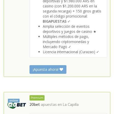
deportivas y $1.980.000 ARS en
casino (con $1.200.000 ARS en la
segunda recarga) + 150 giros gratis
con el código promocional:
BIGAPUESTAS
✓
Amplia selección de eventos
deportivos y juegos de casino ★
Múltiples métodos de pago,
incluyendo criptomonedas y
Mercado Pago ✓
Licencia internacional (Curazao) ✓
¡Apuesta ahora!
Premium
online
20bet
apuestas en
La Capilla