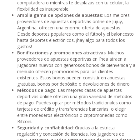
computadora o mientras te desplazas con tu celular, la
flexibilidad es insuperable.
Amplia gama de opciones de apuestas
: Los mejores
proveedores de apuestas deportivas online de Jujuy,
Argentina, ofrecen una enorme oferta de apuestas.
Desde deportes populares como el fútbol y el baloncesto
hasta deportes electrónicos, ¡hay algo para todos los
gustos!
Bonificaciones y promociones atractivas
: Muchos
proveedores de apuestas deportivas en línea atraen a
jugadores nuevos con generosos bonos de bienvenida y a
menudo ofrecen promociones para los clientes
existentes. Estos bonos pueden consistir en apuestas
gratuitas, bonos por depósito o devoluciones de dinero.
Métodos de pago
: Las mejores casas de apuestas
deportivas online ofrecen una gran variedad de métodos
de pago. Puedes optar por métodos tradicionales como
tarjetas de crédito y transferencias bancarias, o elegir
entre monederos electrónicos o criptomonedas como
Bitcoin.
Seguridad y confiabilidad
: Gracias a la estricta
regulación y concesión de licencias, los jugadores de