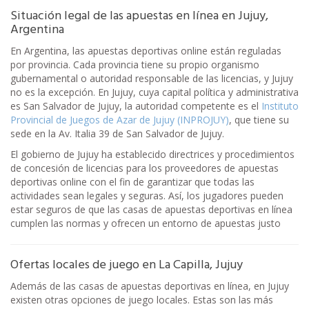
Situación legal de las apuestas en línea en Jujuy,
Argentina
En Argentina, las apuestas deportivas online están reguladas
por provincia. Cada provincia tiene su propio organismo
gubernamental o autoridad responsable de las licencias, y Jujuy
no es la excepción. En Jujuy, cuya capital política y administrativa
es San Salvador de Jujuy, la autoridad competente es el
Instituto
Provincial de Juegos de Azar de Jujuy (INPROJUY)
, que tiene su
sede en la Av. Italia 39 de San Salvador de Jujuy.
El gobierno de Jujuy ha establecido directrices y procedimientos
de concesión de licencias para los proveedores de apuestas
deportivas online con el fin de garantizar que todas las
actividades sean legales y seguras. Así, los jugadores pueden
estar seguros de que las casas de apuestas deportivas en línea
cumplen las normas y ofrecen un entorno de apuestas justo
Ofertas locales de juego en La Capilla, Jujuy
Además de las casas de apuestas deportivas en línea, en Jujuy
existen otras opciones de juego locales. Estas son las más