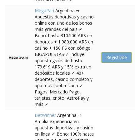
MegaPari
Argentina ⇒
Apuestas deportivas y casino
online con uno de los bonos
más grandes del país ✓
Bono: hasta 310.500 ARS en
deportes + 1.980.000 ARS en
casino + 150 FS con código
BIGAPUESTAS ✓ Incluye
Regístrate
apuesta gratis de hasta
179.619 ARS y 15% extra en
depósitos locales ✓ 40+
deportes, casino completo y
app móvil optimizada ✓
Pagos: Mercado Pago,
tarjetas, cripto, AstroPay y
más ✓
BetWinner
Argentina ⇒
Amplia experiencia en
apuestas deportivas y casino
en línea ✓ Bono: 100% hasta