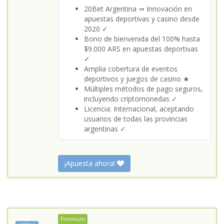
20Bet Argentina ⇒ Innovación en
apuestas deportivas y casino desde
2020 ✓
Bono de bienvenida del 100% hasta
$9.000 ARS en apuestas deportivas
✓
Amplia cobertura de eventos
deportivos y juegos de casino ★
Múltiples métodos de pago seguros,
incluyendo criptomonedas ✓
Licencia: Internacional, aceptando
usuarios de todas las provincias
argentinas ✓
¡Apuesta ahora!
Premium