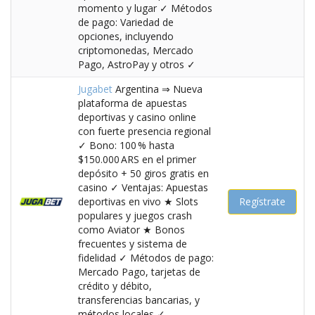
momento y lugar ✓ Métodos
de pago: Variedad de
opciones, incluyendo
criptomonedas, Mercado
Pago, AstroPay y otros ✓
Jugabet
Argentina ⇒ Nueva
plataforma de apuestas
deportivas y casino online
con fuerte presencia regional
✓ Bono: 100 % hasta
$150.000 ARS en el primer
depósito + 50 giros gratis en
casino ✓ Ventajas: Apuestas
deportivas en vivo ★ Slots
Regístrate
populares y juegos crash
como Aviator ★ Bonos
frecuentes y sistema de
fidelidad ✓ Métodos de pago:
Mercado Pago, tarjetas de
crédito y débito,
transferencias bancarias, y
métodos locales ✓