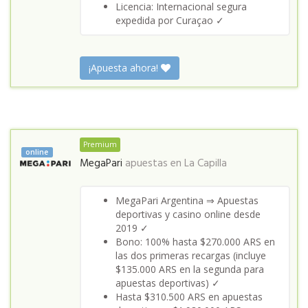
Licencia: Internacional segura
expedida por Curaçao ✓
¡Apuesta ahora!
Premium
online
MegaPari
apuestas en
La Capilla
MegaPari Argentina ⇒ Apuestas
deportivas y casino online desde
2019 ✓
Bono: 100% hasta $270.000 ARS en
las dos primeras recargas (incluye
$135.000 ARS en la segunda para
apuestas deportivas) ✓
Hasta $310.500 ARS en apuestas