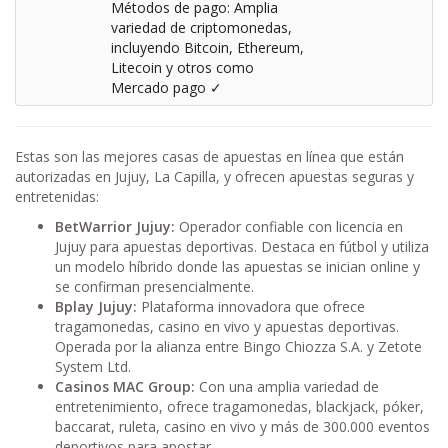
Métodos de pago: Amplia
variedad de criptomonedas,
incluyendo Bitcoin, Ethereum,
Litecoin y otros como
Mercado pago ✓
Estas son las mejores casas de apuestas en línea que están
autorizadas en Jujuy, La Capilla, y ofrecen apuestas seguras y
entretenidas:
BetWarrior Jujuy:
Operador confiable con licencia en
Jujuy para apuestas deportivas. Destaca en fútbol y utiliza
un modelo híbrido donde las apuestas se inician online y
se confirman presencialmente.
Bplay Jujuy:
Plataforma innovadora que ofrece
tragamonedas, casino en vivo y apuestas deportivas.
Operada por la alianza entre Bingo Chiozza S.A. y Zetote
System Ltd.
Casinos MAC Group:
Con una amplia variedad de
entretenimiento, ofrece tragamonedas, blackjack, póker,
baccarat, ruleta, casino en vivo y más de 300.000 eventos
deportivos para apostar.