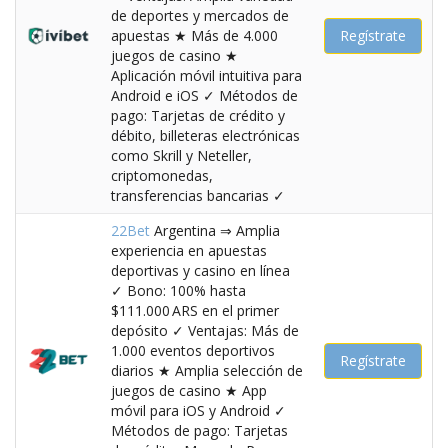
de deportes y mercados de
apuestas ★ Más de 4.000
Regístrate
juegos de casino ★
Aplicación móvil intuitiva para
Android e iOS ✓ Métodos de
pago: Tarjetas de crédito y
débito, billeteras electrónicas
como Skrill y Neteller,
criptomonedas,
transferencias bancarias ✓
22Bet
Argentina ⇒ Amplia
experiencia en apuestas
deportivas y casino en línea
✓ Bono: 100% hasta
$111.000 ARS en el primer
depósito ✓ Ventajas: Más de
1.000 eventos deportivos
Regístrate
diarios ★ Amplia selección de
juegos de casino ★ App
móvil para iOS y Android ✓
Métodos de pago: Tarjetas