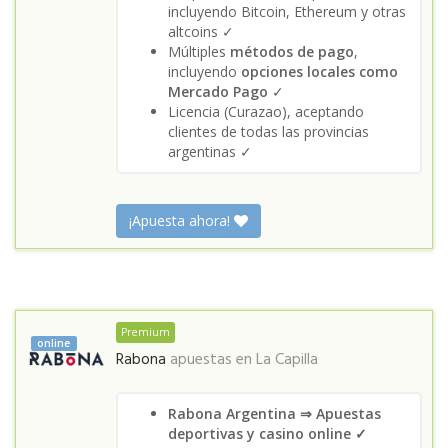
incluyendo Bitcoin, Ethereum y otras
altcoins ✓
Múltiples
métodos de pago
,
incluyendo
opciones locales como
Mercado Pago
✓
Licencia (Curazao), aceptando
clientes de todas las provincias
argentinas ✓
¡Apuesta ahora!
Premium
online
Rabona
apuestas en
La Capilla
Rabona Argentina ⇒ Apuestas
deportivas y casino online ✓