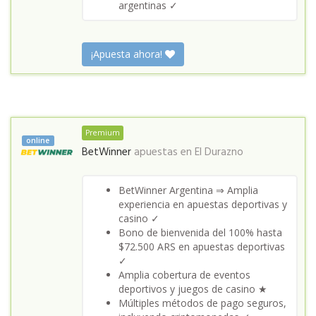
argentinas ✓
¡Apuesta ahora!
Premium
online
BetWinner
apuestas en
El Durazno
BetWinner Argentina ⇒ Amplia
experiencia en apuestas deportivas y
casino ✓
Bono de bienvenida del 100% hasta
$72.500 ARS en apuestas deportivas
✓
Amplia cobertura de eventos
deportivos y juegos de casino ★
Múltiples métodos de pago seguros,