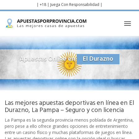
Skip
| +18 | Juega Con Responsabilidad |
to
main
content
Toggl
navig
Apuestas Online en
El Durazno
Las mejores apuestas deportivas en línea en El
Durazno, La Pampa – Seguro y con licencia
La Pampa es la segunda provincia menos poblada de Argentina,
pero pese a ello ofrece grandes opciones de entretenimiento
entre un casino físico y muchas plataformas de juegos en línea.
Las apuestas deportivas online son la opción ideal si buscas