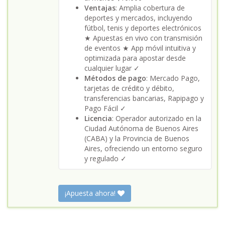
Ventajas
: Amplia cobertura de
deportes y mercados, incluyendo
fútbol, tenis y deportes electrónicos
★ Apuestas en vivo con transmisión
de eventos ★ App móvil intuitiva y
optimizada para apostar desde
cualquier lugar ✓
Métodos de pago
: Mercado Pago,
tarjetas de crédito y débito,
transferencias bancarias, Rapipago y
Pago Fácil ✓
Licencia
: Operador autorizado en la
Ciudad Autónoma de Buenos Aires
(CABA) y la Provincia de Buenos
Aires, ofreciendo un entorno seguro
y regulado ✓
¡Apuesta ahora!