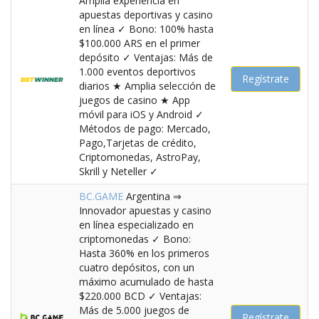
Amplia experiencia en
apuestas deportivas y casino
en línea ✓ Bono: 100% hasta
$100.000 ARS en el primer
depósito ✓ Ventajas: Más de
1.000 eventos deportivos
Regístrate
diarios ★ Amplia selección de
juegos de casino ★ App
móvil para iOS y Android ✓
Métodos de pago: Mercado,
Pago,Tarjetas de crédito,
Criptomonedas, AstroPay,
Skrill y Neteller ✓
BC.GAME
Argentina ⇒
Innovador apuestas y casino
en línea especializado en
criptomonedas ✓ Bono:
Hasta 360% en los primeros
cuatro depósitos, con un
máximo acumulado de hasta
$220.000 BCD ✓ Ventajas:
Más de 5.000 juegos de
Regístrate