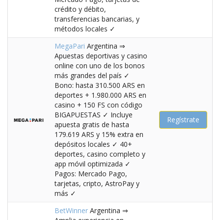
crédito y débito,
transferencias bancarias, y
métodos locales ✓
MegaPari
Argentina ⇒
Apuestas deportivas y casino
online con uno de los bonos
más grandes del país ✓
Bono: hasta 310.500 ARS en
deportes + 1.980.000 ARS en
casino + 150 FS con código
BIGAPUESTAS ✓ Incluye
Regístrate
apuesta gratis de hasta
179.619 ARS y 15% extra en
depósitos locales ✓ 40+
deportes, casino completo y
app móvil optimizada ✓
Pagos: Mercado Pago,
tarjetas, cripto, AstroPay y
más ✓
BetWinner
Argentina ⇒