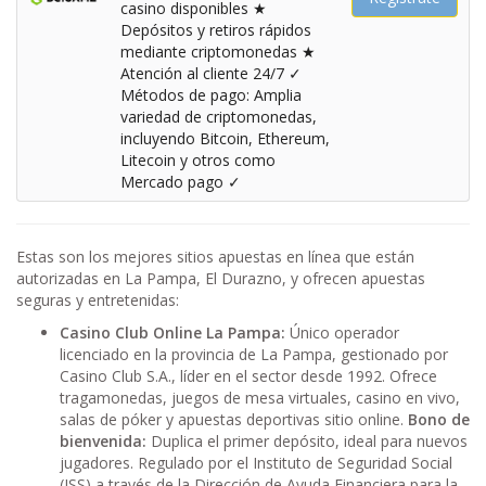
casino disponibles ★
Depósitos y retiros rápidos
mediante criptomonedas ★
Atención al cliente 24/7 ✓
Métodos de pago: Amplia
variedad de criptomonedas,
incluyendo Bitcoin, Ethereum,
Litecoin y otros como
Mercado pago ✓
Estas son los mejores sitios apuestas en línea que están
autorizadas en La Pampa, El Durazno, y ofrecen apuestas
seguras y entretenidas:
Casino Club Online La Pampa:
Único operador
licenciado en la provincia de La Pampa, gestionado por
Casino Club S.A., líder en el sector desde 1992. Ofrece
tragamonedas, juegos de mesa virtuales, casino en vivo,
salas de póker y apuestas deportivas sitio online.
Bono de
bienvenida:
Duplica el primer depósito, ideal para nuevos
jugadores. Regulado por el Instituto de Seguridad Social
(ISS) a través de la Dirección de Ayuda Financiera para la