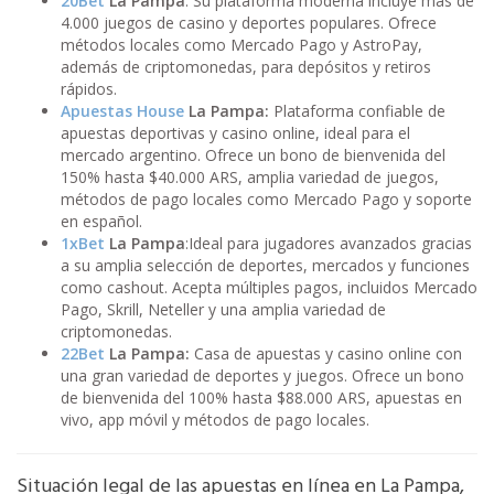
20Bet
La Pampa
: Su plataforma moderna incluye más de
4.000 juegos de casino y deportes populares. Ofrece
métodos locales como Mercado Pago y AstroPay,
además de criptomonedas, para depósitos y retiros
rápidos.
Apuestas House
La Pampa:
Plataforma confiable de
apuestas deportivas y casino online, ideal para el
mercado argentino. Ofrece un bono de bienvenida del
150% hasta $40.000 ARS, amplia variedad de juegos,
métodos de pago locales como Mercado Pago y soporte
en español.
1xBet
La Pampa
:Ideal para jugadores avanzados gracias
a su amplia selección de deportes, mercados y funciones
como cashout. Acepta múltiples pagos, incluidos Mercado
Pago, Skrill, Neteller y una amplia variedad de
criptomonedas.
22Bet
La Pampa:
Casa de apuestas y casino online con
una gran variedad de deportes y juegos. Ofrece un bono
de bienvenida del 100% hasta $88.000 ARS, apuestas en
vivo, app móvil y métodos de pago locales.
Situación legal de las apuestas en línea en La Pampa,