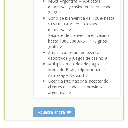
IviBet Argentina ⇒ Apuestas
deportivas y casino en línea desde
2022 ✓
Bono de bienvenida del 100% hasta
$150.000 ARS en apuestas
deportivas ✓
Paquete de bienvenida en casino
hasta $300.000 ARS + 170 giros
gratis ✓
Amplía cobertura de eventos
deportivos y juegos de casino ★
Múltiples métodos de pago,
Mercado Pago, criptomonedas,
AstroPay y Neosurf ✓
Licencia internacional aceptando
clientes de todas las provincias
argentinas ✓
¡Apuesta ahora!