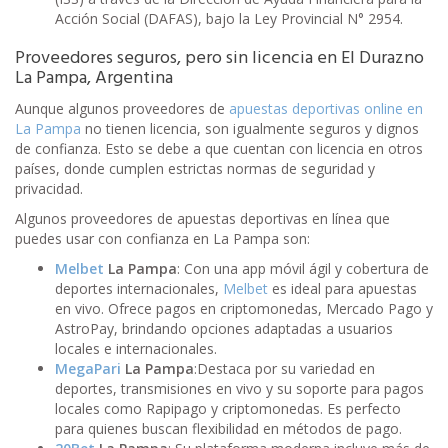
Acción Social (DAFAS), bajo la Ley Provincial N° 2954.
Proveedores seguros, pero sin licencia en El Durazno
La Pampa, Argentina
Aunque algunos proveedores de
apuestas deportivas online en
La Pampa
no tienen licencia, son igualmente seguros y dignos
de confianza. Esto se debe a que cuentan con licencia en otros
países, donde cumplen estrictas normas de seguridad y
privacidad.
Algunos proveedores de apuestas deportivas en línea que
puedes usar con confianza en La Pampa son:
Melbet
La Pampa
: Con una app móvil ágil y cobertura de
deportes internacionales,
Melbet
es ideal para apuestas
en vivo. Ofrece pagos en criptomonedas, Mercado Pago y
AstroPay, brindando opciones adaptadas a usuarios
locales e internacionales.
MegaPari
La Pampa
:Destaca por su variedad en
deportes, transmisiones en vivo y su soporte para pagos
locales como Rapipago y criptomonedas. Es perfecto
para quienes buscan flexibilidad en métodos de pago.