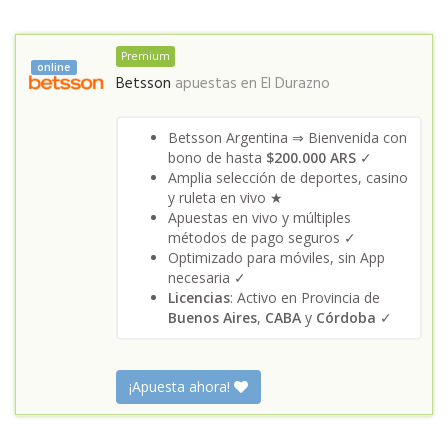
Premium
online
Betsson
apuestas en
El Durazno
Betsson Argentina ⇒ Bienvenida con
bono de hasta
$200.000 ARS
✓
Amplia selección de deportes, casino
y ruleta en vivo ★
Apuestas en vivo y múltiples
métodos de pago seguros ✓
Optimizado para móviles, sin App
necesaria ✓
Licencias
: Activo en Provincia de
Buenos Aires
,
CABA
y
Córdoba
✓
¡Apuesta ahora!