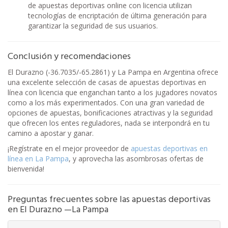
de apuestas deportivas online con licencia utilizan
tecnologías de encriptación de última generación para
garantizar la seguridad de sus usuarios.
Conclusión y recomendaciones
El Durazno (-36.7035/-65.2861) y La Pampa en Argentina ofrece
una excelente selección de casas de apuestas deportivas en
línea con licencia que enganchan tanto a los jugadores novatos
como a los más experimentados. Con una gran variedad de
opciones de apuestas, bonificaciones atractivas y la seguridad
que ofrecen los entes reguladores, nada se interpondrá en tu
camino a apostar y ganar.
¡Regístrate en el mejor proveedor de
apuestas deportivas en
línea en La Pampa
, y aprovecha las asombrosas ofertas de
bienvenida!
Preguntas frecuentes sobre las apuestas deportivas
en El Durazno —La Pampa