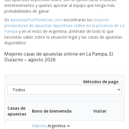
entretenimiento y quieres apostar al equipo que tenga más
probabilidades de ganar.
En
ApuestasPorProvincias.com
encontrarás los
mejores
proveedores de apuestas deportivas online en la provincia de La
Pampa
y en el resto de Argentina. ¡Entérate de todo lo que
necesitas saber sobre la situación legal y las casas de apuestas
disponibles!
Mejores casas de apuestas online en La Pampa, El
Durazno – agosto 2026
Métodos de pago
Casas de
Bono de bienvenida:
Visitar
apuestas
Rabona
Argentina ⇒