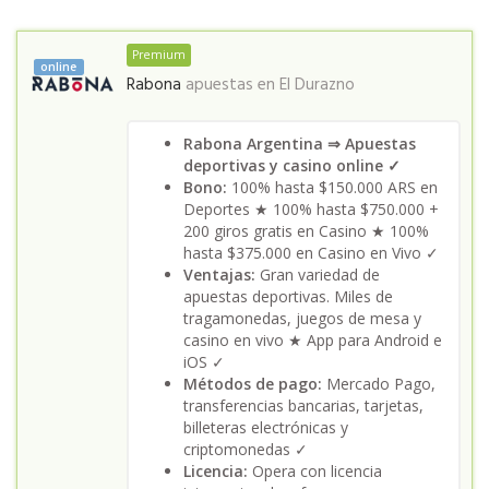
Premium
online
Rabona
apuestas en
El Durazno
Rabona Argentina ⇒ Apuestas
deportivas y casino online ✓
Bono:
100% hasta $150.000 ARS en
Deportes ★ 100% hasta $750.000 +
200 giros gratis en Casino ★ 100%
hasta $375.000 en Casino en Vivo ✓
Ventajas:
Gran variedad de
apuestas deportivas. Miles de
tragamonedas, juegos de mesa y
casino en vivo ★ App para Android e
iOS ✓
Métodos de pago:
Mercado Pago,
transferencias bancarias, tarjetas,
billeteras electrónicas y
criptomonedas ✓
Licencia:
Opera con licencia