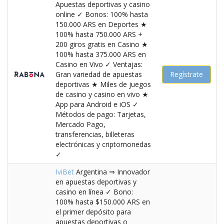
Apuestas deportivas y casino
online ✓ Bonos: 100% hasta
150.000 ARS en Deportes ★
100% hasta 750.000 ARS +
200 giros gratis en Casino ★
100% hasta 375.000 ARS en
Casino en Vivo ✓ Ventajas:
Gran variedad de apuestas
Regístrate
deportivas ★ Miles de juegos
de casino y casino en vivo ★
App para Android e iOS ✓
Métodos de pago: Tarjetas,
Mercado Pago,
transferencias, billeteras
electrónicas y criptomonedas
✓
IviBet
Argentina ⇒ Innovador
en apuestas deportivas y
casino en línea ✓ Bono:
100% hasta $150.000 ARS en
el primer depósito para
apuestas deportivas o