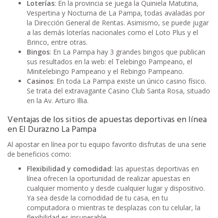
Loterías
: En la provincia se juega la Quiniela Matutina,
Vespertina y Nocturna de La Pampa, todas avaladas por
la Dirección General de Rentas. Asimismo, se puede jugar
a las demás loterías nacionales como el Loto Plus y el
Brinco, entre otras.
Bingos
: En La Pampa hay 3 grandes bingos que publican
sus resultados en la web: el Telebingo Pampeano, el
Minitelebingo Pampeano y el Rebingo Pampeano.
Casinos
: En toda La Pampa existe un único casino físico.
Se trata del extravagante Casino Club Santa Rosa, situado
en la Av. Arturo Illia.
Ventajas de los sitios de apuestas deportivas en línea
en El Durazno La Pampa
Al apostar en línea por tu equipo favorito disfrutas de una serie
de beneficios como:
Flexibilidad y comodidad
: las apuestas deportivas en
línea ofrecen la oportunidad de realizar apuestas en
cualquier momento y desde cualquier lugar y dispositivo.
Ya sea desde la comodidad de tu casa, en tu
computadora o mientras te desplazas con tu celular, la
flexibilidad es insuperable.