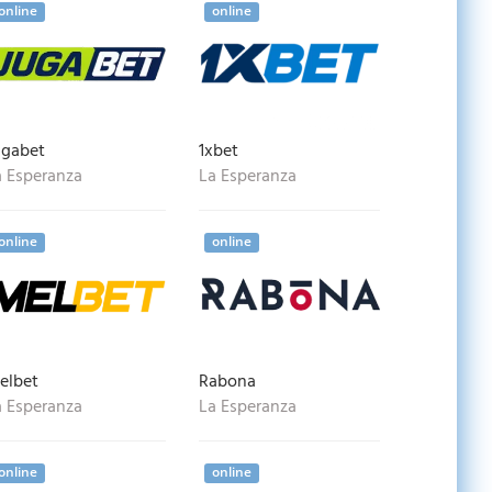
online
online
ugabet
1xbet
a Esperanza
La Esperanza
online
online
elbet
Rabona
a Esperanza
La Esperanza
online
online