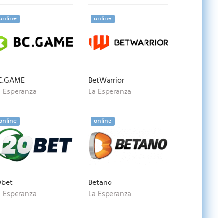
online
online
C.GAME
BetWarrior
a Esperanza
La Esperanza
online
online
0bet
Betano
a Esperanza
La Esperanza