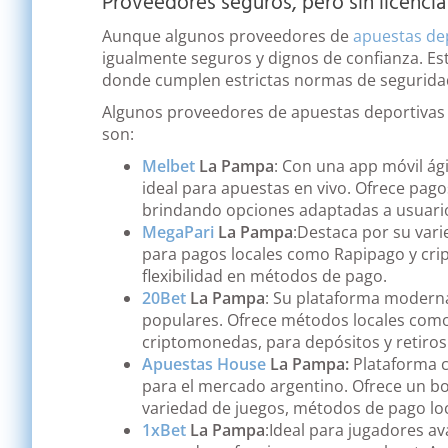
Proveedores seguros, pero sin licenci
Aunque algunos proveedores de
apuestas de
igualmente seguros y dignos de confianza. Est
donde cumplen estrictas normas de seguridad
Algunos proveedores de apuestas deportivas 
son:
Melbet
La Pampa
: Con una app móvil ág
ideal para apuestas en vivo. Ofrece pa
brindando opciones adaptadas a usuarios
MegaPari
La Pampa
:Destaca por su vari
para pagos locales como Rapipago y cri
flexibilidad en métodos de pago.
20Bet
La Pampa
: Su plataforma moderna
populares. Ofrece métodos locales com
criptomonedas, para depósitos y retiros
Apuestas House
La Pampa:
Plataforma co
para el mercado argentino. Ofrece un b
variedad de juegos, métodos de pago lo
1xBet
La Pampa
:Ideal para jugadores a