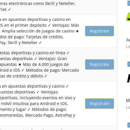
eras electrónicas como Skrill y Neteller,
rias ✓
 en apuestas deportivas y casino en
S en el primer depósito ✓ Ventajas: Más
★ Amplia selección de juegos de casino ★
Regístrate
os de pago: Tarjetas de crédito,
J
y, Skrill y Neteller ✓
L
stas deportivas y casino en línea ✓
estas deportivas ✓ Ventajas: Gran
apuestas ★ Más de 4.000 juegos de
Regístrate
ndroid e iOS ✓ Métodos de pago: Mercado
as de crédito y débito ✓
 en apuestas deportivas y casino ✓
uestas deportivas ✓ Ventajas:
portivas, incluyendo eventos en vivo y
M
móvil intuitiva para Android e iOS,
Regístrate
L
omento y lugar ✓ Métodos de pago:
iptomonedas, Mercado Pago, AstroPay y