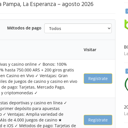
a Pampa, La Esperanza – agosto 2026
Métodos de pago
B
Visitar
L
vas y casino online ✓ Bonos: 100%
 hasta 750.000 ARS + 200 giros gratis
en Casino en Vivo ✓ Ventajas: Gran
Regístrate
les de juegos de casino y casino en vivo
de pago: Tarjetas, Mercado Pago,
as y criptomonedas ✓
tas deportivas y casino en línea ✓
2
 primer depósito para apuestas
L
o ✓ Ventajas: Amplia variedad de
ás de 4.000 juegos de casino ★
Regístrate
id e iOS ✓ Métodos de pago: Tarjetas de