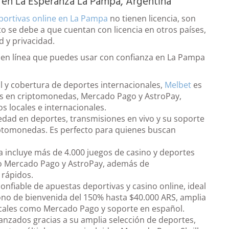
a en La Esperanza La Pampa, Argentina
portivas online en La Pampa
no tienen licencia, son
o se debe a que cuentan con licencia en otros países,
 y privacidad.
en línea que puedes usar con confianza en La Pampa
il y cobertura de deportes internacionales,
Melbet
es
gos en criptomonedas, Mercado Pago y AstroPay,
 locales e internacionales.
edad en deportes, transmisiones en vivo y su soporte
ptomonedas. Es perfecto para quienes buscan
 incluye más de 4.000 juegos de casino y deportes
o Mercado Pago y AstroPay, además de
 rápidos.
nfiable de apuestas deportivas y casino online, ideal
ono de bienvenida del 150% hasta $40.000 ARS, amplia
cales como Mercado Pago y soporte en español.
vanzados gracias a su amplia selección de deportes,