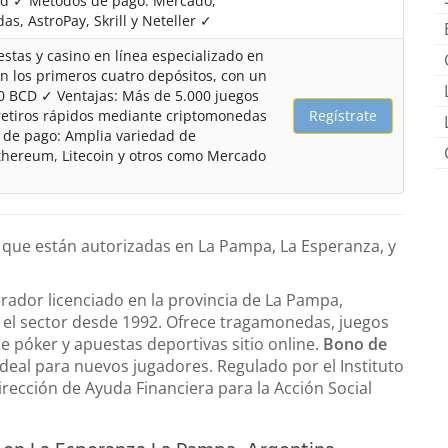
id ✓ Métodos de pago: Mercado,
s, AstroPay, Skrill y Neteller ✓
tas y casino en línea especializado en
 los primeros cuatro depósitos, con un
 BCD ✓ Ventajas: Más de 5.000 juegos
retiros rápidos mediante criptomonedas
Regístrate
 de pago: Amplia variedad de
thereum, Litecoin y otros como Mercado
a que están autorizadas en La Pampa, La Esperanza, y
ador licenciado en la provincia de La Pampa,
n el sector desde 1992. Ofrece tragamonedas, juegos
de póker y apuestas deportivas sitio online.
Bono de
ideal para nuevos jugadores. Regulado por el Instituto
Dirección de Ayuda Financiera para la Acción Social