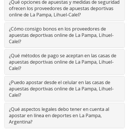
¿Qué opciones de apuestas y medidas de seguridad
ofrecen los proveedores de apuestas deportivas
online de La Pampa, Lihuel-Calel?
¿Cómo consigo bonos en los proveedores de
apuestas deportivas online de La Pampa, Lihuel-
Calel?
¿Qué métodos de pago se aceptan en las casas de
apuestas deportivas online de La Pampa, Lihuel-
Calel?
¿Puedo apostar desde el celular en las casas de
apuestas deportivas online de La Pampa, Lihuel-
Calel?
¿Qué aspectos legales debo tener en cuenta al
apostar en línea en deportes en La Pampa,
Argentina?