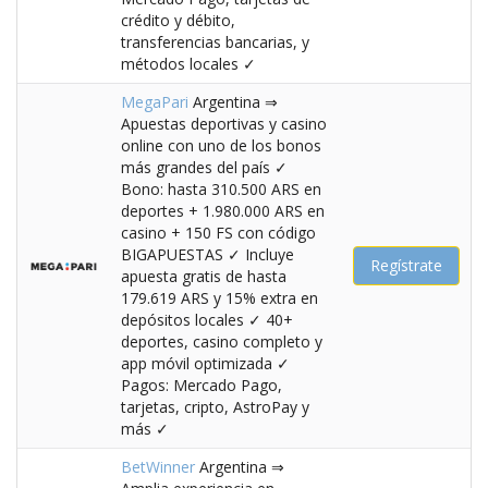
crédito y débito,
transferencias bancarias, y
métodos locales ✓
MegaPari
Argentina ⇒
Apuestas deportivas y casino
online con uno de los bonos
más grandes del país ✓
Bono: hasta 310.500 ARS en
deportes + 1.980.000 ARS en
casino + 150 FS con código
BIGAPUESTAS ✓ Incluye
Regístrate
apuesta gratis de hasta
179.619 ARS y 15% extra en
depósitos locales ✓ 40+
deportes, casino completo y
app móvil optimizada ✓
Pagos: Mercado Pago,
tarjetas, cripto, AstroPay y
más ✓
BetWinner
Argentina ⇒