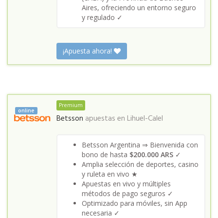
Aires, ofreciendo un entorno seguro
y regulado ✓
¡Apuesta ahora!
Premium
online
Betsson
apuestas en
Lihuel-Calel
Betsson Argentina ⇒ Bienvenida con
bono de hasta
$200.000 ARS
✓
Amplia selección de deportes, casino
y ruleta en vivo ★
Apuestas en vivo y múltiples
métodos de pago seguros ✓
Optimizado para móviles, sin App
necesaria ✓