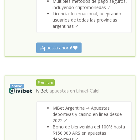
Múltiples métodos de pago seguros,
incluyendo criptomonedas ✓
Licencia: Internacional, aceptando
usuarios de todas las provincias
argentinas ✓
¡Apuesta ahora!
Premium
online
IviBet
apuestas en
Lihuel-Calel
IviBet Argentina ⇒ Apuestas
deportivas y casino en línea desde
2022 ✓
Bono de bienvenida del 100% hasta
$150.000 ARS en apuestas
deportivas ✓