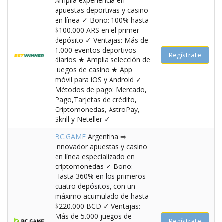
Amplia experiencia en
apuestas deportivas y casino
en línea ✓ Bono: 100% hasta
$100.000 ARS en el primer
depósito ✓ Ventajas: Más de
1.000 eventos deportivos
Regístrate
diarios ★ Amplia selección de
juegos de casino ★ App
móvil para iOS y Android ✓
Métodos de pago: Mercado,
Pago,Tarjetas de crédito,
Criptomonedas, AstroPay,
Skrill y Neteller ✓
BC.GAME
Argentina ⇒
Innovador apuestas y casino
en línea especializado en
criptomonedas ✓ Bono:
Hasta 360% en los primeros
cuatro depósitos, con un
máximo acumulado de hasta
$220.000 BCD ✓ Ventajas:
Más de 5.000 juegos de
Regístrate