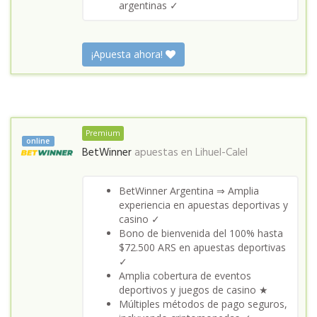
argentinas ✓
¡Apuesta ahora!
Premium
online
BetWinner
apuestas en
Lihuel-Calel
BetWinner Argentina ⇒ Amplia
experiencia en apuestas deportivas y
casino ✓
Bono de bienvenida del 100% hasta
$72.500 ARS en apuestas deportivas
✓
Amplia cobertura de eventos
deportivos y juegos de casino ★
Múltiples métodos de pago seguros,