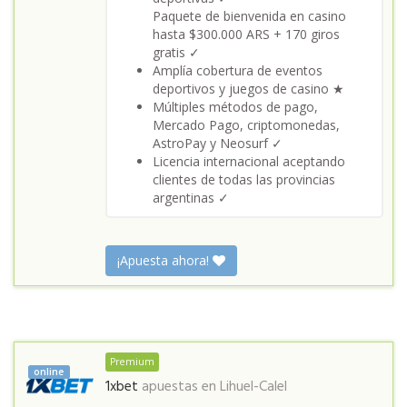
Paquete de bienvenida en casino
hasta $300.000 ARS + 170 giros
gratis ✓
Amplía cobertura de eventos
deportivos y juegos de casino ★
Múltiples métodos de pago,
Mercado Pago, criptomonedas,
AstroPay y Neosurf ✓
Licencia internacional aceptando
clientes de todas las provincias
argentinas ✓
¡Apuesta ahora!
Premium
online
1xbet
apuestas en
Lihuel-Calel