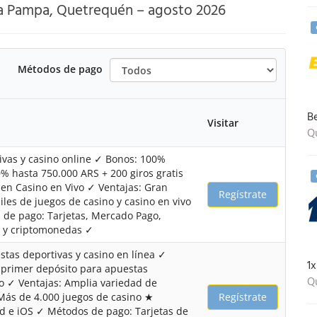
La Pampa, Quetrequén – agosto 2026
Métodos de pago
B
Visitar
Q
vas y casino online ✓ Bonos: 100%
 hasta 750.000 ARS + 200 giros gratis
en Casino en Vivo ✓ Ventajas: Gran
Regístrate
les de juegos de casino y casino en vivo
de pago: Tarjetas, Mercado Pago,
as y criptomonedas ✓
tas deportivas y casino en línea ✓
1
 primer depósito para apuestas
Q
o ✓ Ventajas: Amplia variedad de
ás de 4.000 juegos de casino ★
Regístrate
id e iOS ✓ Métodos de pago: Tarjetas de