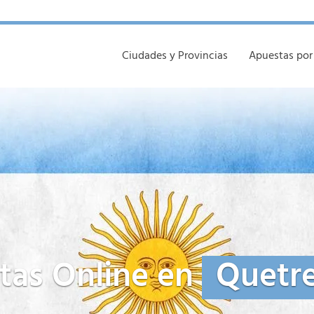
Ciudades y Provincias
Apuestas por
tas Online en
Quetr