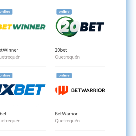
online
online
etWinner
20bet
uetrequén
Quetrequén
online
online
xbet
BetWarrior
uetrequén
Quetrequén