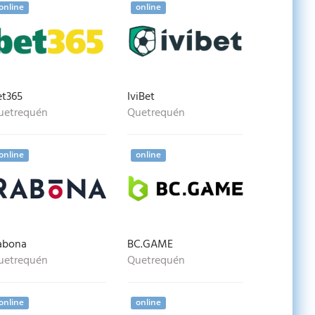
online
online
et365
IviBet
uetrequén
Quetrequén
online
online
abona
BC.GAME
uetrequén
Quetrequén
online
online