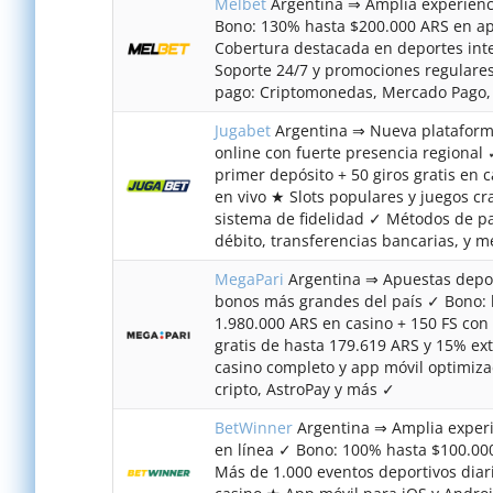
Melbet
Argentina ⇒ Amplia experienci
Bono: 130% hasta $200.000 ARS en ap
Cobertura destacada en deportes int
Soporte 24/7 y promociones regulares
pago: Criptomonedas, Mercado Pago, 
Jugabet
Argentina ⇒ Nueva plataforma
online con fuerte presencia regional
primer depósito + 50 giros gratis en 
en vivo ★ Slots populares y juegos c
sistema de fidelidad ✓ Métodos de pa
débito, transferencias bancarias, y m
MegaPari
Argentina ⇒ Apuestas deport
bonos más grandes del país ✓ Bono: 
1.980.000 ARS en casino + 150 FS co
gratis de hasta 179.619 ARS y 15% ext
casino completo y app móvil optimiza
cripto, AstroPay y más ✓
BetWinner
Argentina ⇒ Amplia experi
en línea ✓ Bono: 100% hasta $100.000
Más de 1.000 eventos deportivos diar