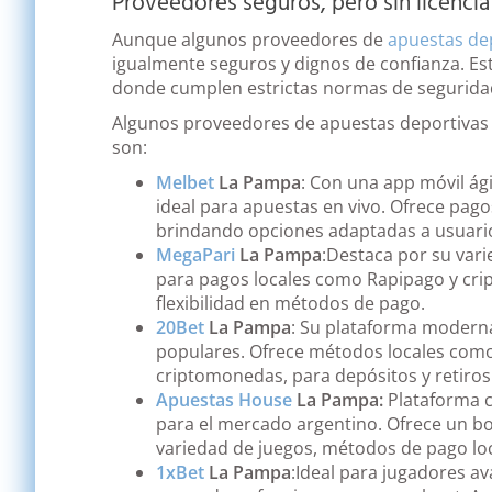
Proveedores seguros, pero sin licenci
Aunque algunos proveedores de
apuestas de
igualmente seguros y dignos de confianza. Est
donde cumplen estrictas normas de seguridad
Algunos proveedores de apuestas deportivas 
son:
Melbet
La Pampa
: Con una app móvil ág
ideal para apuestas en vivo. Ofrece pa
brindando opciones adaptadas a usuarios
MegaPari
La Pampa
:Destaca por su vari
para pagos locales como Rapipago y cri
flexibilidad en métodos de pago.
20Bet
La Pampa
: Su plataforma moderna
populares. Ofrece métodos locales com
criptomonedas, para depósitos y retiros
Apuestas House
La Pampa:
Plataforma co
para el mercado argentino. Ofrece un b
variedad de juegos, métodos de pago lo
1xBet
La Pampa
:Ideal para jugadores a