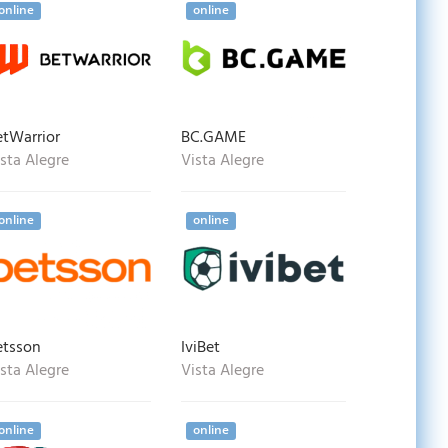
online
online
etWarrior
BC.GAME
sta Alegre
Vista Alegre
online
online
etsson
IviBet
sta Alegre
Vista Alegre
online
online