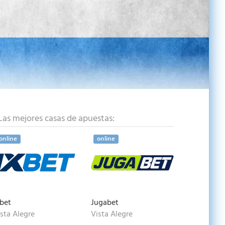
Las mejores casas de apuestas:
online
online
xbet
Jugabet
sta Alegre
Vista Alegre