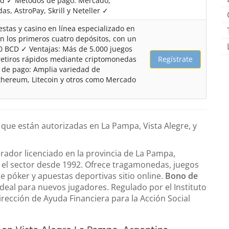
id ✓ Métodos de pago: Mercado,
s, AstroPay, Skrill y Neteller ✓
tas y casino en línea especializado en
 los primeros cuatro depósitos, con un
 BCD ✓ Ventajas: Más de 5.000 juegos
retiros rápidos mediante criptomonedas
Regístrate
 de pago: Amplia variedad de
thereum, Litecoin y otros como Mercado
a que están autorizadas en La Pampa, Vista Alegre, y
ador licenciado en la provincia de La Pampa,
n el sector desde 1992. Ofrece tragamonedas, juegos
de póker y apuestas deportivas sitio online.
Bono de
ideal para nuevos jugadores. Regulado por el Instituto
Dirección de Ayuda Financiera para la Acción Social