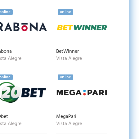
online
online
abona
BetWinner
sta Alegre
Vista Alegre
online
online
0bet
MegaPari
sta Alegre
Vista Alegre