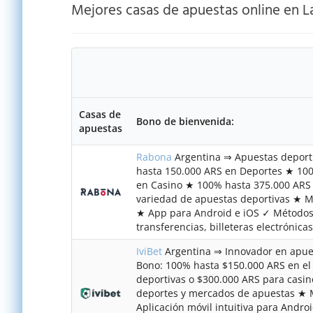
Mejores casas de apuestas online en L
Casas de
Bono de bienvenida:
apuestas
Rabona
Argentina ⇒ Apuestas deporti
hasta 150.000 ARS en Deportes ★ 100%
en Casino ★ 100% hasta 375.000 ARS 
variedad de apuestas deportivas ★ Mi
★ App para Android e iOS ✓ Métodos 
transferencias, billeteras electrónic
IviBet
Argentina ⇒ Innovador en apues
Bono: 100% hasta $150.000 ARS en el
deportivas o $300.000 ARS para casin
deportes y mercados de apuestas ★ M
Aplicación móvil intuitiva para Andro