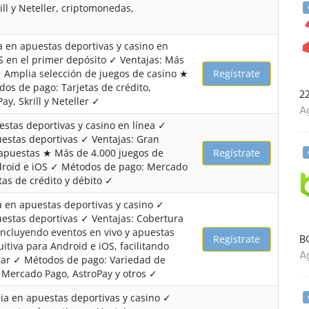
ill y Neteller, criptomonedas,
 en apuestas deportivas y casino en
 en el primer depósito ✓ Ventajas: Más
★ Amplia selección de juegos de casino ★
Regístrate
os de pago: Tarjetas de crédito,
2
y, Skrill y Neteller ✓
A
stas deportivas y casino en línea ✓
estas deportivas ✓ Ventajas: Gran
apuestas ★ Más de 4.000 juegos de
Regístrate
ndroid e iOS ✓ Métodos de pago: Mercado
as de crédito y débito ✓
 en apuestas deportivas y casino ✓
estas deportivas ✓ Ventajas: Cobertura
incluyendo eventos en vivo y apuestas
B
Regístrate
itiva para Android e iOS, facilitando
A
gar ✓ Métodos de pago: Variedad de
 Mercado Pago, AstroPay y otros ✓
a en apuestas deportivas y casino ✓