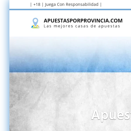
Skip
| +18 | Juega Con Responsabilidad |
to
main
content
Apues