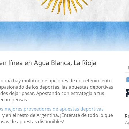
n línea en Agua Blanca, La Rioja –
entina hay multitud de opciones de entretenimiento
 apasionado de los deportes, las apuestas deportivas
des dejar pasar. Apostando con estrategia a tus
 recompensas.
os mejores proveedores de apuestas deportivas
 y en el resto de Argentina. ¡Entérate de todo lo que
R
 casas de apuestas disponibles!
A