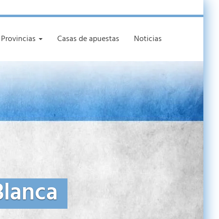
 Provincias
Casas de apuestas
Noticias
lanca