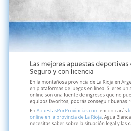
Las mejores apuestas deportivas e
Seguro y con licencia
En la montañosa provincia de La Rioja en Arg
en plataformas de juegos en línea. Si eres un
online son una fuente de ingresos que no pue
equipos favoritos, podrás conseguir buenas
En
ApuestasPorProvincias.com
encontrarás
l
online en la provincia de La Rioja
, Agua Blanca
necesitas saber sobre la situación legal y las