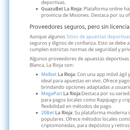
deportivas.
GuazuBet La Rioja:
Plataforma online hab
provincia de Misiones. Destaca por su of
Proveedores seguros, pero sin licencia
Aunque algunos
Sitios de apuestas deportivas
seguros y dignos de confianza. Esto se debe a
cumplen estrictas normas de seguridad y priv
Algunos proveedores de apuestas deportivas 
Blanca, La Rioja son:
Melbet
La Rioja
: Con una app móvil ágil
ideal para apuestas en vivo. Ofrece pa
brindando opciones adaptadas a usuarios
MegaPari
La Rioja
:Destaca por su varied
para pagos locales como Rapipago y cri
flexibilidad en métodos de pago.
20Bet
La Rioja
: Su plataforma moderna i
populares. Ofrece métodos locales com
criptomonedas, para depósitos y retiros