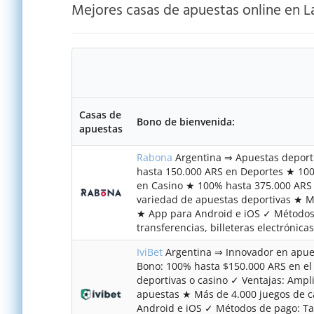
Mejores casas de apuestas online en L
Casas de
Bono de bienvenida:
apuestas
Rabona
Argentina ⇒ Apuestas deporti
hasta 150.000 ARS en Deportes ★ 100%
en Casino ★ 100% hasta 375.000 ARS 
variedad de apuestas deportivas ★ Mi
★ App para Android e iOS ✓ Métodos 
transferencias, billeteras electrónic
IviBet
Argentina ⇒ Innovador en apues
Bono: 100% hasta $150.000 ARS en el
deportivas o casino ✓ Ventajas: Ampl
apuestas ★ Más de 4.000 juegos de ca
Android e iOS ✓ Métodos de pago: Tar