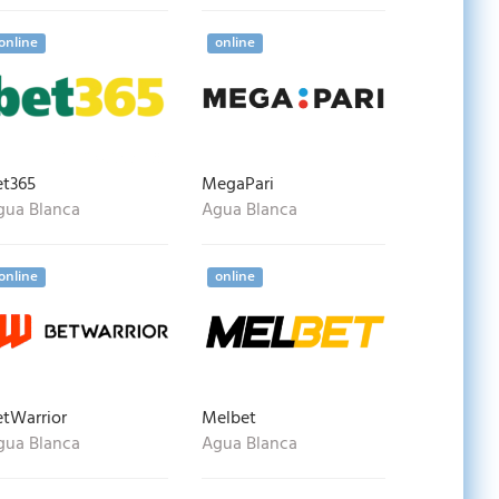
online
online
et365
MegaPari
gua Blanca
Agua Blanca
online
online
etWarrior
Melbet
gua Blanca
Agua Blanca