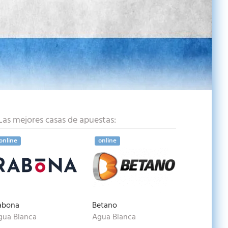
Las mejores casas de apuestas:
online
online
abona
Betano
gua Blanca
Agua Blanca