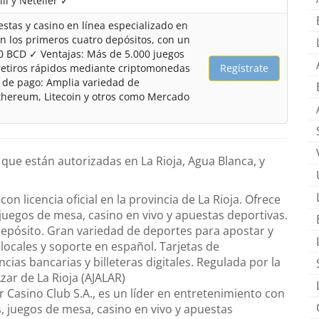
ll y Neteller ✓
tas y casino en línea especializado en
 los primeros cuatro depósitos, con un
 BCD ✓ Ventajas: Más de 5.000 juegos
retiros rápidos mediante criptomonedas
Regístrate
 de pago: Amplia variedad de
thereum, Litecoin y otros como Mercado
 que están autorizadas en La Rioja, Agua Blanca, y
n licencia oficial en la provincia de La Rioja. Ofrece
uegos de mesa, casino en vivo y apuestas deportivas.
depósito. Gran variedad de deportes para apostar y
locales y soporte en español. Tarjetas de
ias bancarias y billeteras digitales. Regulada por la
zar de La Rioja (AJALAR)
Casino Club S.A., es un líder en entretenimiento con
, juegos de mesa, casino en vivo y apuestas