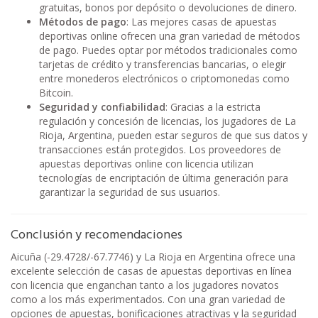
gratuitas, bonos por depósito o devoluciones de dinero.
Métodos de pago
: Las mejores casas de apuestas
deportivas online ofrecen una gran variedad de métodos
de pago. Puedes optar por métodos tradicionales como
tarjetas de crédito y transferencias bancarias, o elegir
entre monederos electrónicos o criptomonedas como
Bitcoin.
Seguridad y confiabilidad
: Gracias a la estricta
regulación y concesión de licencias, los jugadores de La
Rioja, Argentina, pueden estar seguros de que sus datos y
transacciones están protegidos. Los proveedores de
apuestas deportivas online con licencia utilizan
tecnologías de encriptación de última generación para
garantizar la seguridad de sus usuarios.
Conclusión y recomendaciones
Aicuña (-29.4728/-67.7746) y La Rioja en Argentina ofrece una
excelente selección de casas de apuestas deportivas en línea
con licencia que enganchan tanto a los jugadores novatos
como a los más experimentados. Con una gran variedad de
opciones de apuestas, bonificaciones atractivas y la seguridad