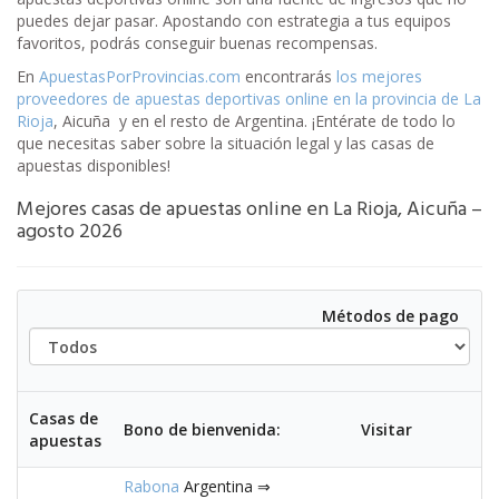
puedes dejar pasar. Apostando con estrategia a tus equipos
favoritos, podrás conseguir buenas recompensas.
En
ApuestasPorProvincias.com
encontrarás
los mejores
proveedores de apuestas deportivas online en la provincia de La
Rioja
, Aicuña y en el resto de Argentina. ¡Entérate de todo lo
que necesitas saber sobre la situación legal y las casas de
apuestas disponibles!
Mejores casas de apuestas online en La Rioja, Aicuña –
agosto 2026
Métodos de pago
Casas de
Bono de bienvenida:
Visitar
apuestas
Rabona
Argentina ⇒