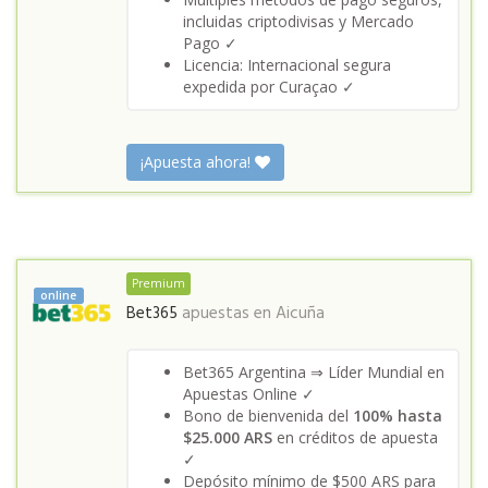
incluidas criptodivisas y Mercado
Pago ✓
Licencia: Internacional segura
expedida por Curaçao ✓
¡Apuesta ahora!
Premium
online
Bet365
apuestas en
Aicuña
Bet365 Argentina ⇒ Líder Mundial en
Apuestas Online ✓
Bono de bienvenida del
100% hasta
$25.000 ARS
en créditos de apuesta
✓
Depósito mínimo de $500 ARS para