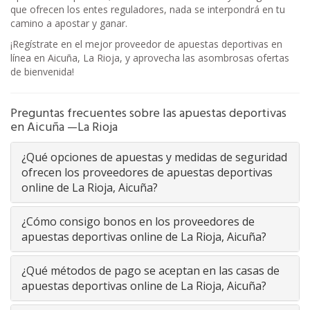
que ofrecen los entes reguladores, nada se interpondrá en tu
camino a apostar y ganar.
¡Regístrate en el mejor proveedor de apuestas deportivas en
línea en Aicuña, La Rioja, y aprovecha las asombrosas ofertas
de bienvenida!
Preguntas frecuentes sobre las apuestas deportivas
en Aicuña —La Rioja
¿Qué opciones de apuestas y medidas de seguridad
ofrecen los proveedores de apuestas deportivas
online de La Rioja, Aicuña?
¿Cómo consigo bonos en los proveedores de
apuestas deportivas online de La Rioja, Aicuña?
¿Qué métodos de pago se aceptan en las casas de
apuestas deportivas online de La Rioja, Aicuña?