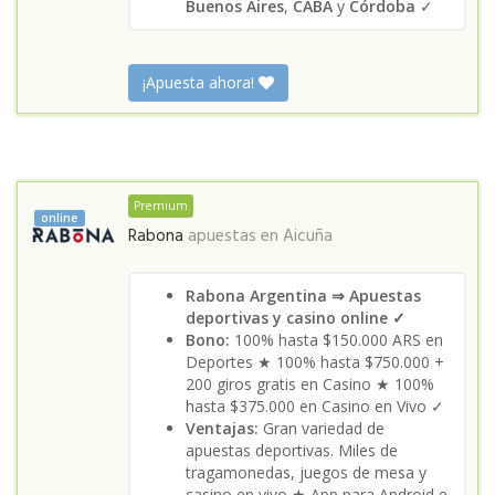
Buenos Aires
,
CABA
y
Córdoba
✓
¡Apuesta ahora!
Premium
online
Rabona
apuestas en
Aicuña
Rabona Argentina ⇒ Apuestas
deportivas y casino online ✓
Bono:
100% hasta $150.000 ARS en
Deportes ★ 100% hasta $750.000 +
200 giros gratis en Casino ★ 100%
hasta $375.000 en Casino en Vivo ✓
Ventajas:
Gran variedad de
apuestas deportivas. Miles de
tragamonedas, juegos de mesa y
casino en vivo ★ App para Android e