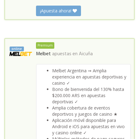
¡Apuesta ahora!
Premium
online
Melbet
apuestas en
Aicuña
Melbet Argentina ⇒ Amplia
experiencia en apuestas deportivas y
casino ✓
Bono de bienvenida del 130% hasta
$200.000 ARS en apuestas
deportivas ✓
Amplia cobertura de eventos
deportivos y juegos de casino ★
Aplicación móvil disponible para
Android e iOS para apuestas en vivo
y casino online ✓
Múltiples métodos de pago seguros,