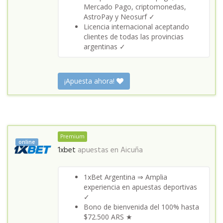
Mercado Pago, criptomonedas,
AstroPay y Neosurf ✓
Licencia internacional aceptando
clientes de todas las provincias
argentinas ✓
¡Apuesta ahora!
Premium
online
1xbet
apuestas en
Aicuña
1xBet Argentina ⇒ Amplia
experiencia en apuestas deportivas
✓
Bono de bienvenida del 100% hasta
$72.500 ARS ★