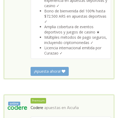
experiencia en apuestas deportivas y
casino ✓
Bono de bienvenida del 100% hasta
$72.500 ARS en apuestas deportivas
✓
Amplia cobertura de eventos
deportivos y juegos de casino ★
Múltiples métodos de pago seguros,
incluyendo criptomonedas ✓
Licencia internacional emitida por
Curazao ✓
¡Apuesta ahora!
Premium
online
Codere
apuestas en
Aicuña