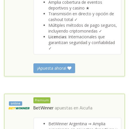
Amplia cobertura de eventos
deportivos y casino ★
Transmisión en directo y opción de
cashout total ✓
Múltiples métodos de pago seguros,
incluyendo criptomonedas ✓
Licencias
: Internacionales que
garantizan seguridad y confiabilidad
✓
¡Apuesta ahora!
Premium
online
BetWinner
apuestas en
Aicuña
BetWinner Argentina ⇒ Amplia