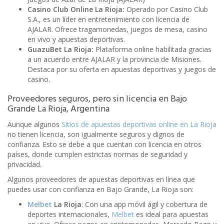
Casino Club Online La Rioja:
Operado por Casino Club
S.A., es un líder en entretenimiento con licencia de
AJALAR. Ofrece tragamonedas, juegos de mesa, casino
en vivo y apuestas deportivas.
GuazuBet La Rioja:
Plataforma online habilitada gracias
a un acuerdo entre AJALAR y la provincia de Misiones.
Destaca por su oferta en apuestas deportivas y juegos de
casino.
Proveedores seguros, pero sin licencia en Bajo
Grande La Rioja, Argentina
Aunque algunos
Sitios de apuestas deportivas online en La Rioja
no tienen licencia, son igualmente seguros y dignos de
confianza. Esto se debe a que cuentan con licencia en otros
países, donde cumplen estrictas normas de seguridad y
privacidad.
Algunos proveedores de apuestas deportivas en línea que
puedes usar con confianza en Bajo Grande, La Rioja son:
Melbet
La Rioja
: Con una app móvil ágil y cobertura de
deportes internacionales,
Melbet
es ideal para apuestas