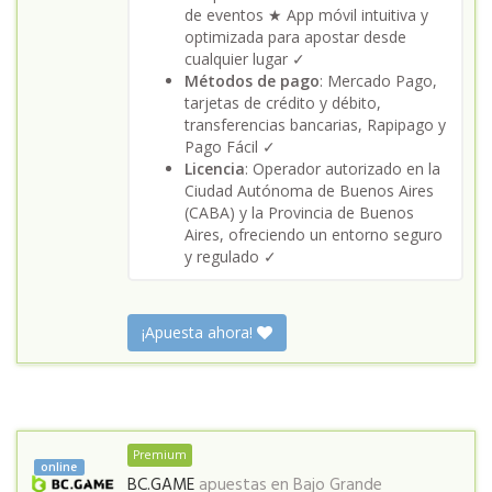
de eventos ★ App móvil intuitiva y
optimizada para apostar desde
cualquier lugar ✓
Métodos de pago
: Mercado Pago,
tarjetas de crédito y débito,
transferencias bancarias, Rapipago y
Pago Fácil ✓
Licencia
: Operador autorizado en la
Ciudad Autónoma de Buenos Aires
(CABA) y la Provincia de Buenos
Aires, ofreciendo un entorno seguro
y regulado ✓
¡Apuesta ahora!
Premium
online
BC.GAME
apuestas en
Bajo Grande