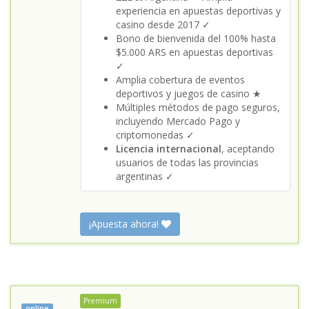
experiencia en apuestas deportivas y
casino desde 2017 ✓
Bono de bienvenida del 100% hasta
$5.000 ARS en apuestas deportivas
✓
Amplia cobertura de eventos
deportivos y juegos de casino ★
Múltiples métodos de pago seguros,
incluyendo Mercado Pago y
criptomonedas ✓
Licencia internacional
, aceptando
usuarios de todas las provincias
argentinas ✓
¡Apuesta ahora!
Premium
online