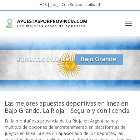
Skip
| +18 | Juega Con Responsabilidad |
to
main
content
Toggl
navig
Apuestas Online en
Bajo Grande
Las mejores apuestas deportivas en línea en
Bajo Grande, La Rioja – Seguro y con licencia
En la montañosa provincia de La Rioja en Argentina hay
multitud de opciones de entretenimiento en plataformas de
juegos en línea. Si eres un apasionado de los deportes, las
apuestas deportivas online son una fuente de ingresos que no