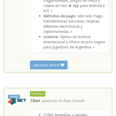
tragamonedas, juegos de mesa y
casino en vivo ★ App para Android e
iOS ✓
Métodos de pago:
Mercado Pago,
transferencias bancarias, tarjetas,
billeteras electrónicas y
criptomonedas ✓
Licencia:
Opera con licencia
internacional y ofrece acceso seguro
para jugadores de Argentina ✓
¡Apuesta ahora!
Premium
online
22bet
apuestas en
Bajo Grande
22Bet Argentina ⇒ Amplia