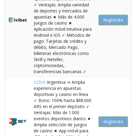
✓ Ventajas: Amplia variedad
de deportes y mercados de
apuestas ★ Más de 4.000
Regístrate
juegos de casino ★
Aplicación móvil intuitiva para
Android e iOS ✓ Métodos de
pago: Tarjetas de crédito y
débito, Mercado Pago,
billeteras electrónicas como
Skrill y Neteller,
criptomonedas,
transferencias bancarias ✓
22Bet
Argentina ⇒ Amplia
experiencia en apuestas
deportivas y casino en línea
✓ Bono: 100% hasta $88.000
ARS en el primer depósito ✓
Ventajas: Más de 1.000
eventos deportivos diarios ★
Regístrate
Amplia selección de juegos
de casino ★ App móvil para