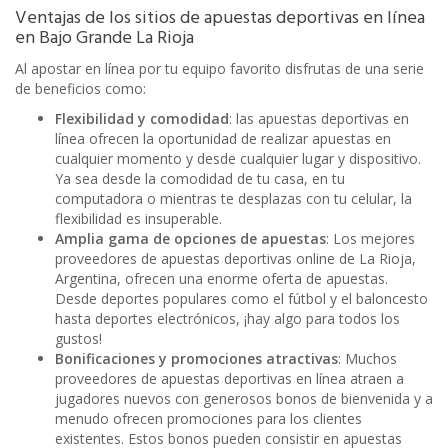
Ventajas de los sitios de apuestas deportivas en línea
en Bajo Grande La Rioja
Al apostar en línea por tu equipo favorito disfrutas de una serie
de beneficios como:
Flexibilidad y comodidad
: las apuestas deportivas en
línea ofrecen la oportunidad de realizar apuestas en
cualquier momento y desde cualquier lugar y dispositivo.
Ya sea desde la comodidad de tu casa, en tu
computadora o mientras te desplazas con tu celular, la
flexibilidad es insuperable.
Amplia gama de opciones de apuestas
: Los mejores
proveedores de apuestas deportivas online de La Rioja,
Argentina, ofrecen una enorme oferta de apuestas.
Desde deportes populares como el fútbol y el baloncesto
hasta deportes electrónicos, ¡hay algo para todos los
gustos!
Bonificaciones y promociones atractivas
: Muchos
proveedores de apuestas deportivas en línea atraen a
jugadores nuevos con generosos bonos de bienvenida y a
menudo ofrecen promociones para los clientes
existentes. Estos bonos pueden consistir en apuestas