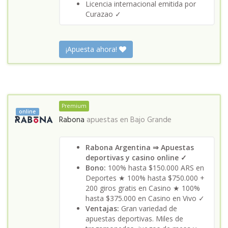
Licencia internacional emitida por
Curazao ✓
¡Apuesta ahora!
Premium
online
Rabona
apuestas en
Bajo Grande
Rabona Argentina ⇒ Apuestas
deportivas y casino online ✓
Bono:
100% hasta $150.000 ARS en
Deportes ★ 100% hasta $750.000 +
200 giros gratis en Casino ★ 100%
hasta $375.000 en Casino en Vivo ✓
Ventajas:
Gran variedad de
apuestas deportivas. Miles de