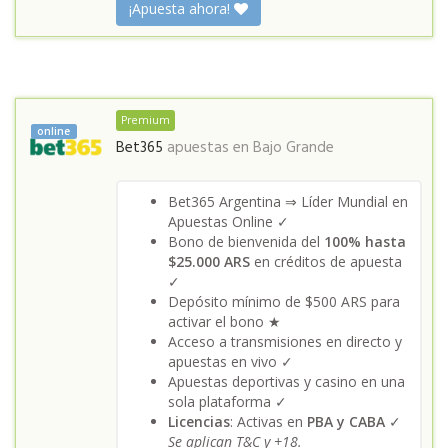
¡Apuesta ahora!
Premium
online
Bet365
apuestas en
Bajo Grande
Bet365 Argentina ⇒ Líder Mundial en
Apuestas Online ✓
Bono de bienvenida del
100% hasta
$25.000 ARS
en créditos de apuesta
✓
Depósito mínimo de $500 ARS para
activar el bono ★
Acceso a transmisiones en directo y
apuestas en vivo ✓
Apuestas deportivas y casino en una
sola plataforma ✓
Licencias
: Activas en
PBA y CABA
✓
Se aplican T&C y +18.