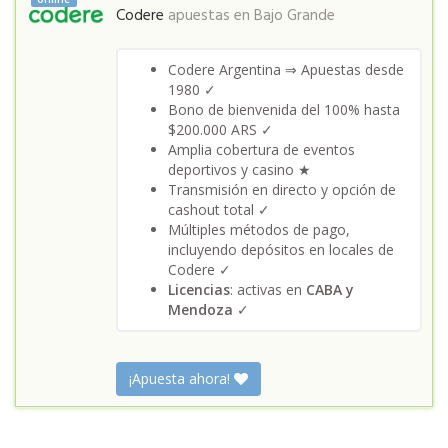
Codere
apuestas en
Bajo Grande
Codere Argentina ⇒ Apuestas desde
1980 ✓
Bono de bienvenida del 100% hasta
$200.000 ARS ✓
Amplia cobertura de eventos
deportivos y casino ★
Transmisión en directo y opción de
cashout total ✓
Múltiples métodos de pago,
incluyendo depósitos en locales de
Codere ✓
Licencias
: activas en
CABA y
Mendoza
✓
¡Apuesta ahora!