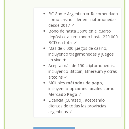
BC.Game Argentina ⇒ Recomendado
como casino líder en criptomonedas
desde 2017 ✓
Bono de hasta 360% en el cuarto
depósito, acumulando hasta 220,000
BCD en total ✓
Más de 6.000 juegos de casino,
incluyendo tragamonedas y juegos
en vivo ★
Acepta más de 150 criptomonedas,
incluyendo Bitcoin, Ethereum y otras
altcoins ✓
Múltiples
métodos de pago
,
incluyendo
opciones locales como
Mercado Pago
✓
Licencia (Curazao), aceptando
clientes de todas las provincias
argentinas ✓