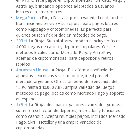
en vivo. Ofrece pagos en criptomonedas, Mercado Pago y
AstroPay, brindando opciones adaptadas a usuarios
locales e internacionales.
MegaPari
La Rioja
:Destaca por su variedad en deportes,
transmisiones en vivo y su soporte para pagos locales
como Rapipago y criptomonedas. Es perfecto para
quienes buscan flexibilidad en métodos de pago.
20Bet
La Rioja
: Su plataforma moderna incluye más de
4.000 juegos de casino y deportes populares. Ofrece
métodos locales como Mercado Pago y AstroPay,
además de criptomonedas, para depósitos y retiros
rápidos.
Apuestas House
La Rioja:
Plataforma confiable de
apuestas deportivas y casino online, ideal para el
mercado argentino. Ofrece un bono de bienvenida del
150% hasta $40.000 ARS, amplia variedad de juegos,
métodos de pago locales como Mercado Pago y soporte
en español.
1xBet
La Rioja
:Ideal para jugadores avanzados gracias a
su amplia selección de deportes, mercados y funciones
como cashout. Acepta múltiples pagos, incluidos Mercado
Pago, Skrill, Neteller y una amplia variedad de
criptomonedas.