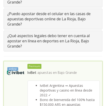
Grande?
¿Puedo apostar desde el celular en las casas de
apuestas deportivas online de La Rioja, Bajo
Grande?
¿Qué aspectos legales debo tener en cuenta al
apostar en línea en deportes en La Rioja, Bajo
Grande?
Premium
online
IviBet
apuestas en
Bajo Grande
IviBet Argentina ⇒ Apuestas
deportivas y casino en línea desde
2022 ✓
Bono de bienvenida del 100% hasta
$150.000 ARS en apuestas