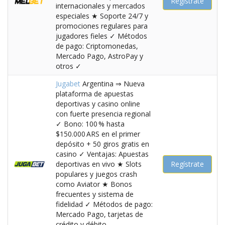
Regístrate
internacionales y mercados
especiales ★ Soporte 24/7 y
promociones regulares para
jugadores fieles ✓ Métodos
de pago: Criptomonedas,
Mercado Pago, AstroPay y
otros ✓
Jugabet
Argentina ⇒ Nueva
plataforma de apuestas
deportivas y casino online
con fuerte presencia regional
✓ Bono: 100 % hasta
$150.000 ARS en el primer
depósito + 50 giros gratis en
casino ✓ Ventajas: Apuestas
deportivas en vivo ★ Slots
Regístrate
populares y juegos crash
como Aviator ★ Bonos
frecuentes y sistema de
fidelidad ✓ Métodos de pago:
Mercado Pago, tarjetas de
crédito y débito,