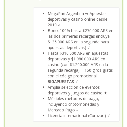
MegaPari Argentina ⇒ Apuestas
deportivas y casino online desde
2019 ✓
Bono: 100% hasta $270.000 ARS en
las dos primeras recargas (incluye
$135.000 ARS en la segunda para
apuestas deportivas) ✓
Hasta $310.500 ARS en apuestas
deportivas y $1.980.000 ARS en
casino (con $1.200.000 ARS en la
segunda recarga) + 150 giros gratis
con el código promocional:
BIGAPUESTAS
✓
Amplia selección de eventos
deportivos y juegos de casino ★
Múltiples métodos de pago,
incluyendo criptomonedas y
Mercado Pago ✓
Licencia internacional (Curazao) ✓