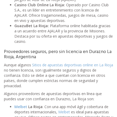
Casino Club Online La Rioja:
Operado por Casino Club
S.A., es un líder en entretenimiento con licencia de
AJALAR. Ofrece tragamonedas, juegos de mesa, casino
en vivo y apuestas deportivas.
GuazuBet La Rioja:
Plataforma online habilitada gracias
a un acuerdo entre AJALAR y la provincia de Misiones.
Destaca por su oferta en apuestas deportivas y juegos de
casino.
Proveedores seguros, pero sin licencia en Durazno La
Rioja, Argentina
Aunque algunos
Sitios de apuestas deportivas online en La Rioja
no tienen licencia, son igualmente seguros y dignos de
confianza. Esto se debe a que cuentan con licencia en otros
países, donde cumplen estrictas normas de seguridad y
privacidad.
Algunos proveedores de apuestas deportivas en línea que
puedes usar con confianza en Durazno, La Rioja son:
Melbet
La Rioja
: Con una app móvil ágil y cobertura de
deportes internacionales,
Melbet
es ideal para apuestas