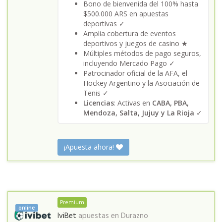
Bono de bienvenida del 100% hasta
$500.000 ARS en apuestas
deportivas ✓
Amplia cobertura de eventos
deportivos y juegos de casino ★
Múltiples métodos de pago seguros,
incluyendo Mercado Pago ✓
Patrocinador oficial de la AFA, el
Hockey Argentino y la Asociación de
Tenis ✓
Licencias
: Activas en
CABA, PBA,
Mendoza, Salta, Jujuy y La Rioja
✓
¡Apuesta ahora!
Premium
online
IviBet
apuestas en
Durazno