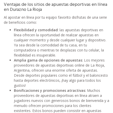
Ventajas de los sitios de apuestas deportivas en línea
en Durazno La Rioja
Al apostar en línea por tu equipo favorito disfrutas de una serie
de beneficios como:
Flexibilidad y comodidad
: las apuestas deportivas en
línea ofrecen la oportunidad de realizar apuestas en
cualquier momento y desde cualquier lugar y dispositivo.
Ya sea desde la comodidad de tu casa, en tu
computadora o mientras te desplazas con tu celular, la
flexibilidad es insuperable.
Amplia gama de opciones de apuestas
: Los mejores
proveedores de apuestas deportivas online de La Rioja,
Argentina, ofrecen una enorme oferta de apuestas.
Desde deportes populares como el fútbol y el baloncesto
hasta deportes electrónicos, ¡hay algo para todos los
gustos!
Bonificaciones y promociones atractivas
: Muchos
proveedores de apuestas deportivas en línea atraen a
jugadores nuevos con generosos bonos de bienvenida y a
menudo ofrecen promociones para los clientes
existentes. Estos bonos pueden consistir en apuestas