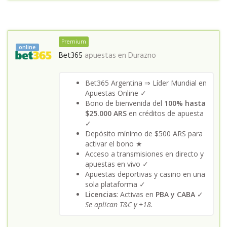
Premium
online
Bet365
apuestas en
Durazno
Bet365 Argentina ⇒ Líder Mundial en
Apuestas Online ✓
Bono de bienvenida del
100% hasta
$25.000 ARS
en créditos de apuesta
✓
Depósito mínimo de $500 ARS para
activar el bono ★
Acceso a transmisiones en directo y
apuestas en vivo ✓
Apuestas deportivas y casino en una
sola plataforma ✓
Licencias
: Activas en
PBA y CABA
✓
Se aplican T&C y +18.