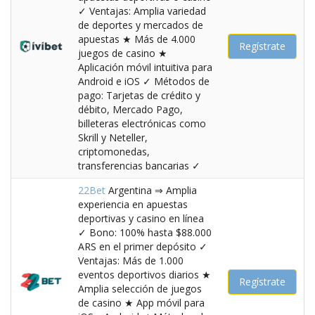
✓ Ventajas: Amplia variedad
de deportes y mercados de
apuestas ★ Más de 4.000
Regístrate
juegos de casino ★
Aplicación móvil intuitiva para
Android e iOS ✓ Métodos de
pago: Tarjetas de crédito y
débito, Mercado Pago,
billeteras electrónicas como
Skrill y Neteller,
criptomonedas,
transferencias bancarias ✓
22Bet
Argentina ⇒ Amplia
experiencia en apuestas
deportivas y casino en línea
✓ Bono: 100% hasta $88.000
ARS en el primer depósito ✓
Ventajas: Más de 1.000
eventos deportivos diarios ★
Regístrate
Amplia selección de juegos
de casino ★ App móvil para