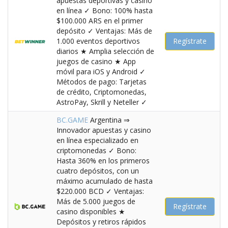
apuestas deportivas y casino
en línea ✓ Bono: 100% hasta
$100.000 ARS en el primer
depósito ✓ Ventajas: Más de
1.000 eventos deportivos
Regístrate
diarios ★ Amplia selección de
juegos de casino ★ App
móvil para iOS y Android ✓
Métodos de pago: Tarjetas
de crédito, Criptomonedas,
AstroPay, Skrill y Neteller ✓
BC.GAME
Argentina ⇒
Innovador apuestas y casino
en línea especializado en
criptomonedas ✓ Bono:
Hasta 360% en los primeros
cuatro depósitos, con un
máximo acumulado de hasta
$220.000 BCD ✓ Ventajas:
Más de 5.000 juegos de
Regístrate
casino disponibles ★
Depósitos y retiros rápidos