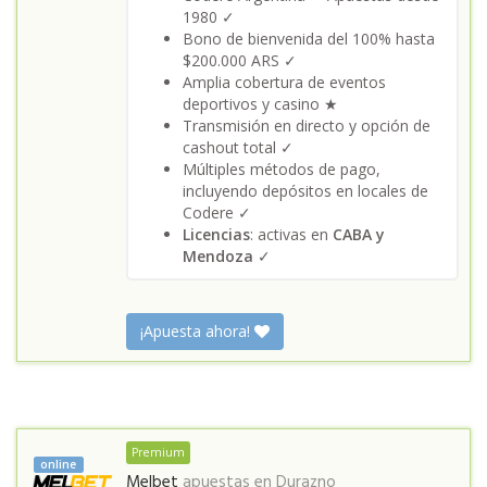
1980 ✓
Bono de bienvenida del 100% hasta
$200.000 ARS ✓
Amplia cobertura de eventos
deportivos y casino ★
Transmisión en directo y opción de
cashout total ✓
Múltiples métodos de pago,
incluyendo depósitos en locales de
Codere ✓
Licencias
: activas en
CABA y
Mendoza
✓
¡Apuesta ahora!
Premium
online
Melbet
apuestas en
Durazno