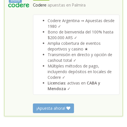
online
Codere
apuestas en
Palmira
Codere Argentina ⇒ Apuestas desde
1980 ✓
Bono de bienvenida del 100% hasta
$200.000 ARS ✓
Amplia cobertura de eventos
deportivos y casino ★
Transmisión en directo y opción de
cashout total ✓
Múltiples métodos de pago,
incluyendo depósitos en locales de
Codere ✓
Licencias
: activas en
CABA y
Mendoza
✓
¡Apuesta ahora!