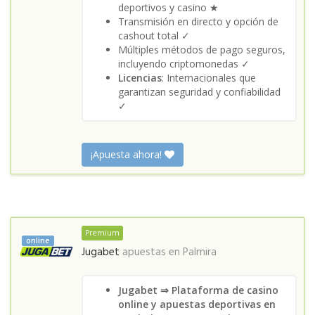
deportivos y casino ★
Transmisión en directo y opción de
cashout total ✓
Múltiples métodos de pago seguros,
incluyendo criptomonedas ✓
Licencias
: Internacionales que
garantizan seguridad y confiabilidad
✓
¡Apuesta ahora!
Premium
online
Jugabet
apuestas en
Palmira
Jugabet ⇒ Plataforma de casino
online y apuestas deportivas en