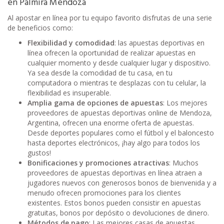
en Palmira Mendoza
Al apostar en línea por tu equipo favorito disfrutas de una serie
de beneficios como:
Flexibilidad y comodidad
: las apuestas deportivas en
línea ofrecen la oportunidad de realizar apuestas en
cualquier momento y desde cualquier lugar y dispositivo.
Ya sea desde la comodidad de tu casa, en tu
computadora o mientras te desplazas con tu celular, la
flexibilidad es insuperable.
Amplia gama de opciones de apuestas
: Los mejores
proveedores de apuestas deportivas online de Mendoza,
Argentina, ofrecen una enorme oferta de apuestas.
Desde deportes populares como el fútbol y el baloncesto
hasta deportes electrónicos, ¡hay algo para todos los
gustos!
Bonificaciones y promociones atractivas
: Muchos
proveedores de apuestas deportivas en línea atraen a
jugadores nuevos con generosos bonos de bienvenida y a
menudo ofrecen promociones para los clientes
existentes. Estos bonos pueden consistir en apuestas
gratuitas, bonos por depósito o devoluciones de dinero.
Métodos de pago
: Las mejores casas de apuestas