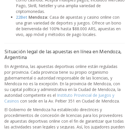
Pago, Skrill, Neteller y una amplia variedad de
criptomonedas.
22Bet
Mendoza:
Casa de apuestas y casino online con
una gran variedad de deportes y juegos. Ofrece un bono
de bienvenida del 100% hasta $88.000 ARS, apuestas en
vivo, app móvil y métodos de pago locales.
Situación legal de las apuestas en línea en Mendoza,
Argentina
En Argentina, las apuestas deportivas online están reguladas
por provincia. Cada provincia tiene su propio organismo
gubernamental o autoridad responsable de las licencias, y
Mendoza no es la excepción. En la provincia de Mendoza, con
su capital política y administrativa en la Ciudad de Mendoza, la
autoridad competente es el
Instituto Provincial de Juegos y
Casinos
con sede en la Av. Peltier 351 en Ciudad de Mendoza.
El Gobierno de Mendoza ha establecido directrices y
procedimientos de concesión de licencias para los proveedores
de apuestas deportivas online con el fin de garantizar que todas
las actividades sean legales y seguras. Así, los jugadores pueden