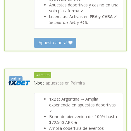
Apuestas deportivas y casino en una
sola plataforma ✓
Licencias
: Activas en
PBA y CABA
✓
Se aplican T&C y +18.
¡Apuesta ahora!
Premium
online
1xbet
apuestas en
Palmira
1xBet Argentina ⇒ Amplia
experiencia en apuestas deportivas
✓
Bono de bienvenida del 100% hasta
$72.500 ARS ★
Amplia cobertura de eventos