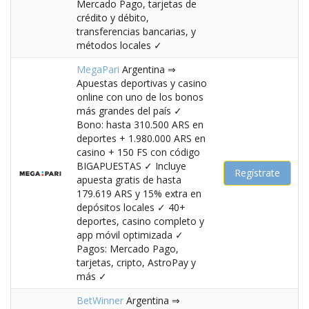
Mercado Pago, tarjetas de
crédito y débito,
transferencias bancarias, y
métodos locales ✓
MegaPari
Argentina ⇒
Apuestas deportivas y casino
online con uno de los bonos
más grandes del país ✓
Bono: hasta 310.500 ARS en
deportes + 1.980.000 ARS en
casino + 150 FS con código
BIGAPUESTAS ✓ Incluye
Regístrate
apuesta gratis de hasta
179.619 ARS y 15% extra en
depósitos locales ✓ 40+
deportes, casino completo y
app móvil optimizada ✓
Pagos: Mercado Pago,
tarjetas, cripto, AstroPay y
más ✓
BetWinner
Argentina ⇒