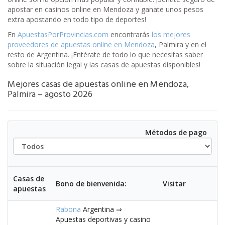
apostar en casinos online en Mendoza y ganate unos pesos
extra apostando en todo tipo de deportes!
En
ApuestasPorProvincias.com
encontrarás
los mejores
proveedores de apuestas online en Mendoza
, Palmira y en el
resto de Argentina. ¡Entérate de todo lo que necesitas saber
sobre la situación legal y las casas de apuestas disponibles!
Mejores casas de apuestas online en Mendoza,
Palmira – agosto 2026
Métodos de pago
Casas de
Bono de bienvenida:
Visitar
apuestas
Rabona
Argentina ⇒
Apuestas deportivas y casino