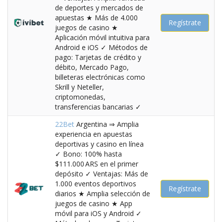
de deportes y mercados de
apuestas ★ Más de 4.000
Regístrate
juegos de casino ★
Aplicación móvil intuitiva para
Android e iOS ✓ Métodos de
pago: Tarjetas de crédito y
débito, Mercado Pago,
billeteras electrónicas como
Skrill y Neteller,
criptomonedas,
transferencias bancarias ✓
22Bet
Argentina ⇒ Amplia
experiencia en apuestas
deportivas y casino en línea
✓ Bono: 100% hasta
$111.000 ARS en el primer
depósito ✓ Ventajas: Más de
1.000 eventos deportivos
Regístrate
diarios ★ Amplia selección de
juegos de casino ★ App
móvil para iOS y Android ✓