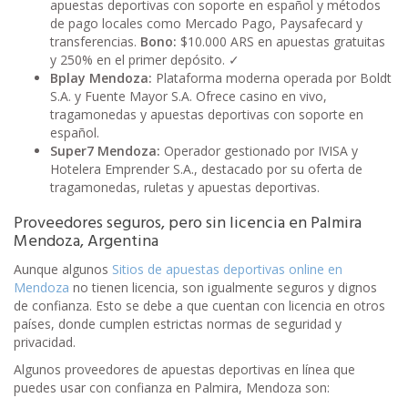
apuestas deportivas con soporte en español y métodos
de pago locales como Mercado Pago, Paysafecard y
transferencias.
Bono:
$10.000 ARS en apuestas gratuitas
y 250% en el primer depósito. ✓
Bplay Mendoza:
Plataforma moderna operada por Boldt
S.A. y Fuente Mayor S.A. Ofrece casino en vivo,
tragamonedas y apuestas deportivas con soporte en
español.
Super7 Mendoza:
Operador gestionado por IVISA y
Hotelera Emprender S.A., destacado por su oferta de
tragamonedas, ruletas y apuestas deportivas.
Proveedores seguros, pero sin licencia en Palmira
Mendoza, Argentina
Aunque algunos
Sitios de apuestas deportivas online en
Mendoza
no tienen licencia, son igualmente seguros y dignos
de confianza. Esto se debe a que cuentan con licencia en otros
países, donde cumplen estrictas normas de seguridad y
privacidad.
Algunos proveedores de apuestas deportivas en línea que
puedes usar con confianza en Palmira, Mendoza son: