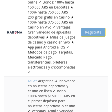
online ✓ Bonos: 100% hasta
150.000 ARS en Deportes ★
100% hasta 750.000 ARS +
200 giros gratis en Casino ★
100% hasta 375.000 ARS en
Casino en Vivo ✓ Ventajas:
Gran variedad de apuestas
Regístrate
deportivas ★ Miles de juegos
de casino y casino en vivo ★
App para Android e iOS ✓
Métodos de pago: Tarjetas,
Mercado Pago,
transferencias, billeteras
electrónicas y criptomonedas
✓
IviBet
Argentina ⇒ Innovador
en apuestas deportivas y
casino en línea ✓ Bono:
100% hasta $150.000 ARS en
el primer depósito para
apuestas deportivas o casino
✓ Ventajas: Amplia variedad