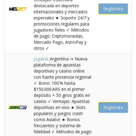
destacada en deportes
Regístrate
internacionales y mercados
especiales ★ Soporte 24/7 y
promociones regulares para
jugadores fieles ✓ Métodos
de pago: Criptomonedas,
Mercado Pago, AstroPay y
otros ✓
Jugabet
Argentina ⇒ Nueva
plataforma de apuestas
deportivas y casino online
con fuerte presencia regional
✓ Bono: 100 % hasta
$150.000 ARS en el primer
depósito + 50 giros gratis en
casino ✓ Ventajas: Apuestas
deportivas en vivo ★ Slots
Regístrate
populares y juegos crash
como Aviator ★ Bonos
frecuentes y sistema de
fidelidad ✓ Métodos de pago: