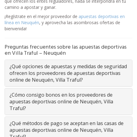
que ofrecen los entes reguladores, nada se interpondrá en tu
camino a apostar y ganar.
¡Regístrate en el mejor proveedor de
apuestas deportivas en
línea en Neuquén
, y aprovecha las asombrosas ofertas de
bienvenida!
Preguntas frecuentes sobre las apuestas deportivas
en Villa Traful – Neuquén
¿Qué opciones de apuestas y medidas de seguridad
ofrecen los proveedores de apuestas deportivas
online de Neuquén, Villa Traful?
¿Cómo consigo bonos en los proveedores de
apuestas deportivas online de Neuquén, Villa
Traful?
¿Qué métodos de pago se aceptan en las casas de
apuestas deportivas online de Neuquén, Villa
Traful?