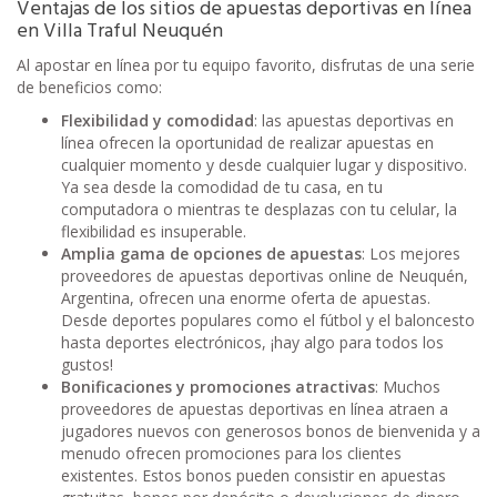
Ventajas de los sitios de apuestas deportivas en línea
en Villa Traful Neuquén
Al apostar en línea por tu equipo favorito, disfrutas de una serie
de beneficios como:
Flexibilidad y comodidad
: las apuestas deportivas en
línea ofrecen la oportunidad de realizar apuestas en
cualquier momento y desde cualquier lugar y dispositivo.
Ya sea desde la comodidad de tu casa, en tu
computadora o mientras te desplazas con tu celular, la
flexibilidad es insuperable.
Amplia gama de opciones de apuestas
: Los mejores
proveedores de apuestas deportivas online de Neuquén,
Argentina, ofrecen una enorme oferta de apuestas.
Desde deportes populares como el fútbol y el baloncesto
hasta deportes electrónicos, ¡hay algo para todos los
gustos!
Bonificaciones y promociones atractivas
: Muchos
proveedores de apuestas deportivas en línea atraen a
jugadores nuevos con generosos bonos de bienvenida y a
menudo ofrecen promociones para los clientes
existentes. Estos bonos pueden consistir en apuestas