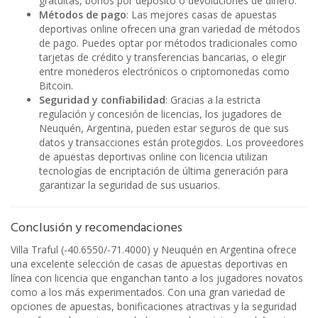
gratuitas, bonos por depósito o devoluciones de dinero.
Métodos de pago
: Las mejores casas de apuestas
deportivas online ofrecen una gran variedad de métodos
de pago. Puedes optar por métodos tradicionales como
tarjetas de crédito y transferencias bancarias, o elegir
entre monederos electrónicos o criptomonedas como
Bitcoin.
Seguridad y confiabilidad
: Gracias a la estricta
regulación y concesión de licencias, los jugadores de
Neuquén, Argentina, pueden estar seguros de que sus
datos y transacciones están protegidos. Los proveedores
de apuestas deportivas online con licencia utilizan
tecnologías de encriptación de última generación para
garantizar la seguridad de sus usuarios.
Conclusión y recomendaciones
Villa Traful (-40.6550/-71.4000) y Neuquén en Argentina ofrece
una excelente selección de casas de apuestas deportivas en
línea con licencia que enganchan tanto a los jugadores novatos
como a los más experimentados. Con una gran variedad de
opciones de apuestas, bonificaciones atractivas y la seguridad