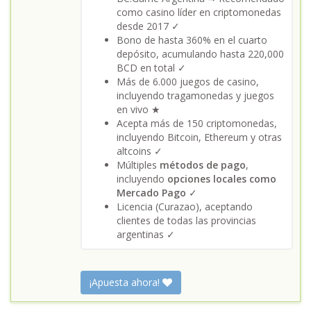
como casino líder en criptomonedas
desde 2017 ✓
Bono de hasta 360% en el cuarto
depósito, acumulando hasta 220,000
BCD en total ✓
Más de 6.000 juegos de casino,
incluyendo tragamonedas y juegos
en vivo ★
Acepta más de 150 criptomonedas,
incluyendo Bitcoin, Ethereum y otras
altcoins ✓
Múltiples
métodos de pago
,
incluyendo
opciones locales como
Mercado Pago
✓
Licencia (Curazao), aceptando
clientes de todas las provincias
argentinas ✓
¡Apuesta ahora!