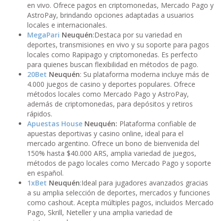
en vivo. Ofrece pagos en criptomonedas, Mercado Pago y
AstroPay, brindando opciones adaptadas a usuarios
locales e internacionales.
MegaPari
Neuquén
:Destaca por su variedad en
deportes, transmisiones en vivo y su soporte para pagos
locales como Rapipago y criptomonedas. Es perfecto
para quienes buscan flexibilidad en métodos de pago.
20Bet
Neuquén
: Su plataforma moderna incluye más de
4.000 juegos de casino y deportes populares. Ofrece
métodos locales como Mercado Pago y AstroPay,
además de criptomonedas, para depósitos y retiros
rápidos.
Apuestas House
Neuquén:
Plataforma confiable de
apuestas deportivas y casino online, ideal para el
mercado argentino. Ofrece un bono de bienvenida del
150% hasta $40.000 ARS, amplia variedad de juegos,
métodos de pago locales como Mercado Pago y soporte
en español.
1xBet
Neuquén
:Ideal para jugadores avanzados gracias
a su amplia selección de deportes, mercados y funciones
como cashout. Acepta múltiples pagos, incluidos Mercado
Pago, Skrill, Neteller y una amplia variedad de