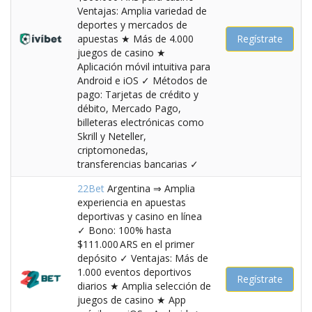
Ventajas: Amplia variedad de
deportes y mercados de
apuestas ★ Más de 4.000
Regístrate
juegos de casino ★
Aplicación móvil intuitiva para
Android e iOS ✓ Métodos de
pago: Tarjetas de crédito y
débito, Mercado Pago,
billeteras electrónicas como
Skrill y Neteller,
criptomonedas,
transferencias bancarias ✓
22Bet
Argentina ⇒ Amplia
experiencia en apuestas
deportivas y casino en línea
✓ Bono: 100% hasta
$111.000 ARS en el primer
depósito ✓ Ventajas: Más de
1.000 eventos deportivos
Regístrate
diarios ★ Amplia selección de
juegos de casino ★ App