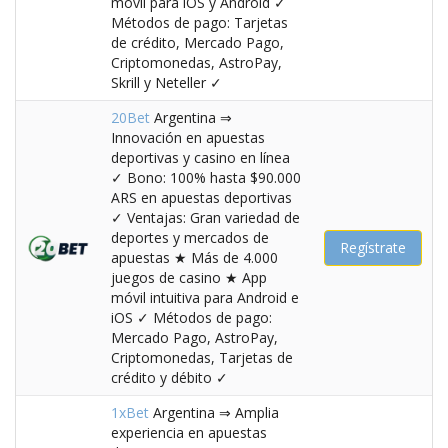
móvil para iOS y Android ✓
Métodos de pago: Tarjetas
de crédito, Mercado Pago,
Criptomonedas, AstroPay,
Skrill y Neteller ✓
20Bet
Argentina ⇒
Innovación en apuestas
deportivas y casino en línea
✓ Bono: 100% hasta $90.000
ARS en apuestas deportivas
✓ Ventajas: Gran variedad de
deportes y mercados de
Regístrate
apuestas ★ Más de 4.000
juegos de casino ★ App
móvil intuitiva para Android e
iOS ✓ Métodos de pago:
Mercado Pago, AstroPay,
Criptomonedas, Tarjetas de
crédito y débito ✓
1xBet
Argentina ⇒ Amplia
experiencia en apuestas