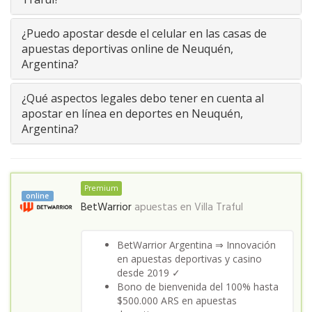
¿Puedo apostar desde el celular en las casas de
apuestas deportivas online de Neuquén,
Argentina?
¿Qué aspectos legales debo tener en cuenta al
apostar en línea en deportes en Neuquén,
Argentina?
Premium
online
BetWarrior
apuestas en
Villa Traful
BetWarrior Argentina ⇒ Innovación
en apuestas deportivas y casino
desde 2019 ✓
Bono de bienvenida del 100% hasta
$500.000 ARS en apuestas