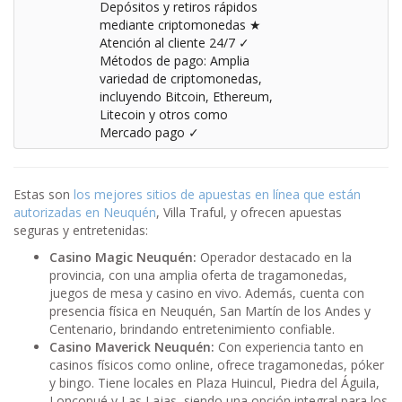
Depósitos y retiros rápidos
mediante criptomonedas ★
Atención al cliente 24/7 ✓
Métodos de pago: Amplia
variedad de criptomonedas,
incluyendo Bitcoin, Ethereum,
Litecoin y otros como
Mercado pago ✓
Estas son
los mejores sitios de apuestas en línea que están
autorizadas en Neuquén
, Villa Traful, y ofrecen apuestas
seguras y entretenidas:
Casino Magic Neuquén:
Operador destacado en la
provincia, con una amplia oferta de tragamonedas,
juegos de mesa y casino en vivo. Además, cuenta con
presencia física en Neuquén, San Martín de los Andes y
Centenario, brindando entretenimiento confiable.
Casino Maverick Neuquén:
Con experiencia tanto en
casinos físicos como online, ofrece tragamonedas, póker
y bingo. Tiene locales en Plaza Huincul, Piedra del Águila,
Loncopué y Las Lajas, siendo una opción integral para los