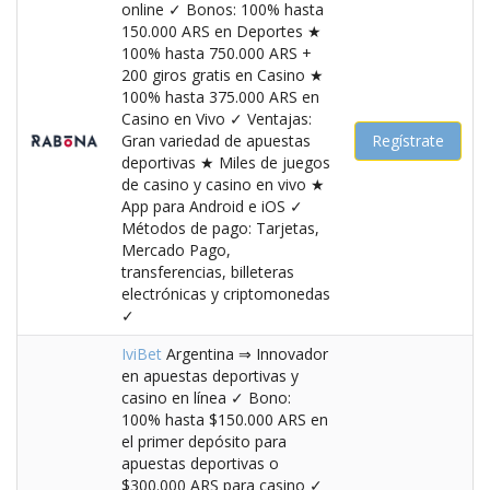
online ✓ Bonos: 100% hasta
150.000 ARS en Deportes ★
100% hasta 750.000 ARS +
200 giros gratis en Casino ★
100% hasta 375.000 ARS en
Casino en Vivo ✓ Ventajas:
Gran variedad de apuestas
Regístrate
deportivas ★ Miles de juegos
de casino y casino en vivo ★
App para Android e iOS ✓
Métodos de pago: Tarjetas,
Mercado Pago,
transferencias, billeteras
electrónicas y criptomonedas
✓
IviBet
Argentina ⇒ Innovador
en apuestas deportivas y
casino en línea ✓ Bono:
100% hasta $150.000 ARS en
el primer depósito para
apuestas deportivas o
$300.000 ARS para casino ✓