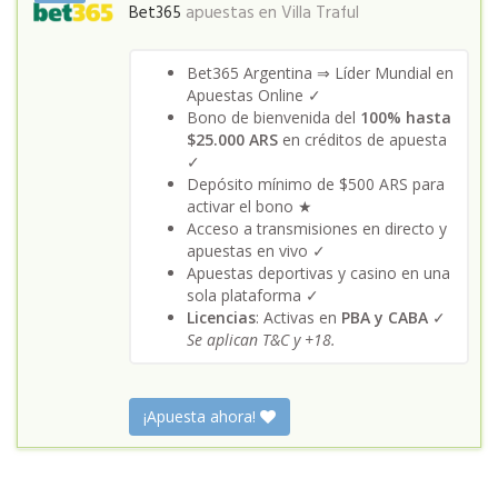
Bet365
apuestas en
Villa Traful
Bet365 Argentina ⇒ Líder Mundial en
Apuestas Online ✓
Bono de bienvenida del
100% hasta
$25.000 ARS
en créditos de apuesta
✓
Depósito mínimo de $500 ARS para
activar el bono ★
Acceso a transmisiones en directo y
apuestas en vivo ✓
Apuestas deportivas y casino en una
sola plataforma ✓
Licencias
: Activas en
PBA y CABA
✓
Se aplican T&C y +18.
¡Apuesta ahora!