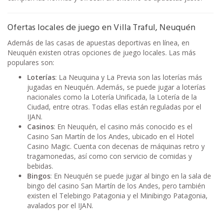
Ofertas locales de juego en Villa Traful, Neuquén
Además de las casas de apuestas deportivas en línea, en
Neuquén existen otras opciones de juego locales. Las más
populares son:
Loterías
: La Neuquina y La Previa son las loterías más
jugadas en Neuquén. Además, se puede jugar a loterías
nacionales como la Lotería Unificada, la Lotería de la
Ciudad, entre otras. Todas ellas están reguladas por el
IJAN.
Casinos
: En Neuquén, el casino más conocido es el
Casino San Martín de los Andes, ubicado en el Hotel
Casino Magic. Cuenta con decenas de máquinas retro y
tragamonedas, así como con servicio de comidas y
bebidas.
Bingos
: En Neuquén se puede jugar al bingo en la sala de
bingo del casino San Martín de los Andes, pero también
existen el Telebingo Patagonia y el Minibingo Patagonia,
avalados por el IJAN.