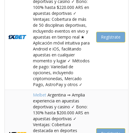
deportivas y casino ✓ Bono:
100% hasta $220.000 ARS en
apuestas deportivas ✓
Ventajas: Cobertura de más
de 50 disciplinas deportivas,
incluyendo eventos en vivo y
apuestas en tiempo real ★
Regístrate
Aplicación móvil intuitiva para
Android e iOS, facilitando
apuestas en cualquier
momento y lugar ✓ Métodos
de pago: Variedad de
opciones, incluyendo
criptomonedas, Mercado
Pago, AstroPay y otros ✓
Melbet
Argentina ⇒ Amplia
experiencia en apuestas
deportivas y casino ✓ Bono:
130% hasta $200.000 ARS en
apuestas deportivas ✓
Ventajas: Cobertura
destacada en deportes