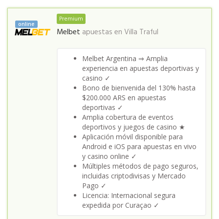
Premium
online
Melbet
apuestas en
Villa Traful
Melbet Argentina ⇒ Amplia
experiencia en apuestas deportivas y
casino ✓
Bono de bienvenida del 130% hasta
$200.000 ARS en apuestas
deportivas ✓
Amplia cobertura de eventos
deportivos y juegos de casino ★
Aplicación móvil disponible para
Android e iOS para apuestas en vivo
y casino online ✓
Múltiples métodos de pago seguros,
incluidas criptodivisas y Mercado
Pago ✓
Licencia: Internacional segura
expedida por Curaçao ✓