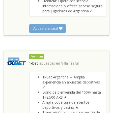
Licencia:
Opera con licencia
internacional y ofrece acceso seguro
para jugadores de Argentina ✓
¡Apuesta ahora!
Premium
online
1xbet
apuestas en
Villa Traful
1xBet Argentina ⇒ Amplia
experiencia en apuestas deportivas
✓
Bono de bienvenida del 100% hasta
$72.500 ARS ★
Amplia cobertura de eventos
deportivos y casino ★
Transmisión en directo y opción de