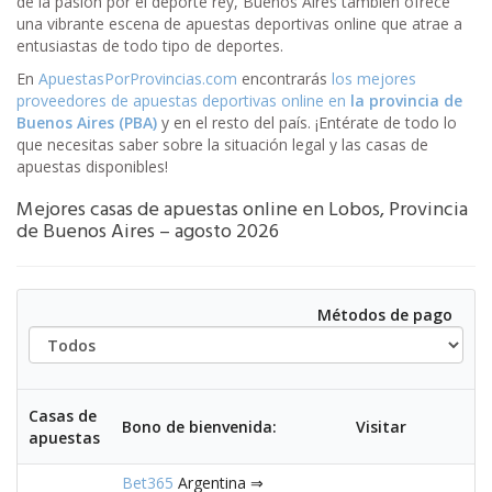
de la pasión por el deporte rey, Buenos Aires también ofrece
una vibrante escena de apuestas deportivas online que atrae a
entusiastas de todo tipo de deportes.
En
ApuestasPorProvincias.com
encontrarás
los mejores
proveedores de apuestas deportivas online en
la provincia de
Buenos Aires (PBA)
y en el resto del país. ¡Entérate de todo lo
que necesitas saber sobre la situación legal y las casas de
apuestas disponibles!
Mejores casas de apuestas online en Lobos, Provincia
de Buenos Aires – agosto 2026
Métodos de pago
Casas de
Bono de bienvenida:
Visitar
apuestas
Bet365
Argentina ⇒