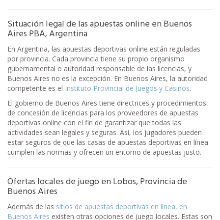
Situación legal de las apuestas online en Buenos
Aires PBA, Argentina
En Argentina, las apuestas deportivas online están reguladas
por provincia. Cada provincia tiene su propio organismo
gubernamental o autoridad responsable de las licencias, y
Buenos Aires no es la excepción. En Buenos Aires, la autoridad
competente es el
Instituto Provincial de Juegos y Casinos
.
El gobierno de Buenos Aires tiene directrices y procedimientos
de concesión de licencias para los proveedores de apuestas
deportivas online con el fin de garantizar que todas las
actividades sean legales y seguras. Así, los jugadores pueden
estar seguros de que las casas de apuestas deportivas en línea
cumplen las normas y ofrecen un entorno de apuestas justo.
Ofertas locales de juego en Lobos, Provincia de
Buenos Aires
Además de las
sitios de apuestas deportivas en línea, en
Buenos Aires
existen otras opciones de juego locales. Estas son