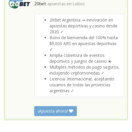
20bet
apuestas en
Lobos
20Bet Argentina ⇒ Innovación en
apuestas deportivas y casino desde
2020 ✓
Bono de bienvenida del 100% hasta
$9.000 ARS en apuestas deportivas
✓
Amplia cobertura de eventos
deportivos y juegos de casino ★
Múltiples métodos de pago seguros,
incluyendo criptomonedas ✓
Licencia: Internacional, aceptando
usuarios de todas las provincias
argentinas ✓
¡Apuesta ahora!