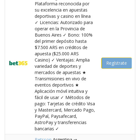
Plataforma reconocida por
su excelencia en apuestas
deportivas y casino en línea
✓ Licencias: Autorizado para
operar en la Provincia de
Buenos Aires ✓ Bono: 100%
del primer depósito hasta
$7.500 ARS en créditos de
apuesta ($25.000 ARS
Casino) ✓ Ventajas: Amplia
Regístrate
variedad de deportes y
mercados de apuestas ★
Transmisiones en vivo de
eventos deportivos ★
Aplicación móvil intuitiva y
fácil de usar ✓ Métodos de
pago: Tarjetas de crédito Visa
y Mastercard, Mercado Pago,
PayPal, Paysafecard,
AstroPay y transferencias
bancarias ✓
Betsson
Argentina ⇒