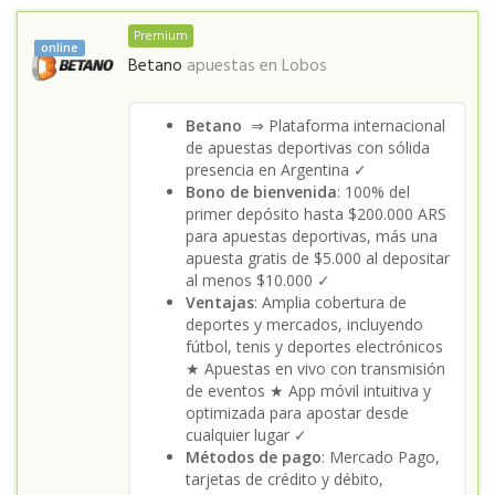
Premium
online
Betano
apuestas en
Lobos
Betano
⇒ Plataforma internacional
de apuestas deportivas con sólida
presencia en Argentina ✓
Bono de bienvenida
: 100% del
primer depósito hasta $200.000 ARS
para apuestas deportivas, más una
apuesta gratis de $5.000 al depositar
al menos $10.000 ✓
Ventajas
: Amplia cobertura de
deportes y mercados, incluyendo
fútbol, tenis y deportes electrónicos
★ Apuestas en vivo con transmisión
de eventos ★ App móvil intuitiva y
optimizada para apostar desde
cualquier lugar ✓
Métodos de pago
: Mercado Pago,
tarjetas de crédito y débito,