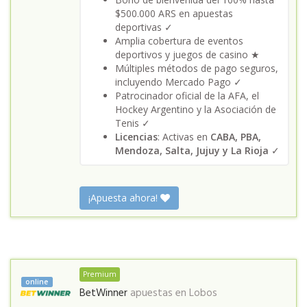
$500.000 ARS en apuestas
deportivas ✓
Amplia cobertura de eventos
deportivos y juegos de casino ★
Múltiples métodos de pago seguros,
incluyendo Mercado Pago ✓
Patrocinador oficial de la AFA, el
Hockey Argentino y la Asociación de
Tenis ✓
Licencias
: Activas en
CABA, PBA,
Mendoza, Salta, Jujuy y La Rioja
✓
¡Apuesta ahora!
Premium
online
BetWinner
apuestas en
Lobos