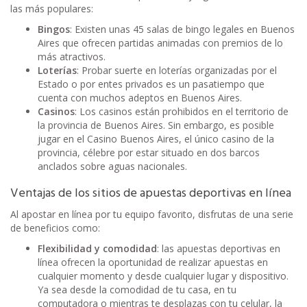
las más populares:
Bingos
: Existen unas 45 salas de bingo legales en Buenos
Aires que ofrecen partidas animadas con premios de lo
más atractivos.
Loterías
: Probar suerte en loterías organizadas por el
Estado o por entes privados es un pasatiempo que
cuenta con muchos adeptos en Buenos Aires.
Casinos
: Los casinos están prohibidos en el territorio de
la provincia de Buenos Aires. Sin embargo, es posible
jugar en el Casino Buenos Aires, el único casino de la
provincia, célebre por estar situado en dos barcos
anclados sobre aguas nacionales.
Ventajas de los sitios de apuestas deportivas en línea
Al apostar en línea por tu equipo favorito, disfrutas de una serie
de beneficios como:
Flexibilidad y comodidad
: las apuestas deportivas en
línea ofrecen la oportunidad de realizar apuestas en
cualquier momento y desde cualquier lugar y dispositivo.
Ya sea desde la comodidad de tu casa, en tu
computadora o mientras te desplazas con tu celular, la