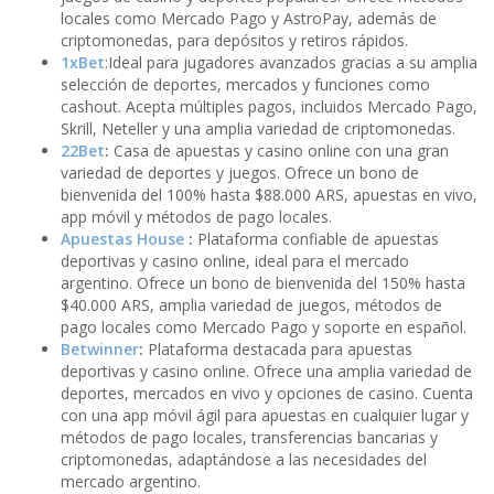
locales como Mercado Pago y AstroPay, además de
criptomonedas, para depósitos y retiros rápidos.
1xBet
:Ideal para jugadores avanzados gracias a su amplia
selección de deportes, mercados y funciones como
cashout. Acepta múltiples pagos, incluidos Mercado Pago,
Skrill, Neteller y una amplia variedad de criptomonedas.
22Bet
:
Casa de apuestas y casino online con una gran
variedad de deportes y juegos. Ofrece un bono de
bienvenida del 100% hasta $88.000 ARS, apuestas en vivo,
app móvil y métodos de pago locales.
Apuestas House
:
Plataforma confiable de apuestas
deportivas y casino online, ideal para el mercado
argentino. Ofrece un bono de bienvenida del 150% hasta
$40.000 ARS, amplia variedad de juegos, métodos de
pago locales como Mercado Pago y soporte en español.
Betwinner
:
Plataforma destacada para apuestas
deportivas y casino online. Ofrece una amplia variedad de
deportes, mercados en vivo y opciones de casino. Cuenta
con una app móvil ágil para apuestas en cualquier lugar y
métodos de pago locales, transferencias bancarias y
criptomonedas, adaptándose a las necesidades del
mercado argentino.