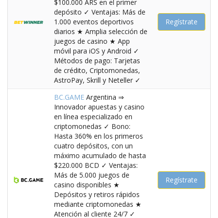
$100.000 ARS en el primer
depósito ✓ Ventajas: Más de
1.000 eventos deportivos
Regístrate
diarios ★ Amplia selección de
juegos de casino ★ App
móvil para iOS y Android ✓
Métodos de pago: Tarjetas
de crédito, Criptomonedas,
AstroPay, Skrill y Neteller ✓
BC.GAME
Argentina ⇒
Innovador apuestas y casino
en línea especializado en
criptomonedas ✓ Bono:
Hasta 360% en los primeros
cuatro depósitos, con un
máximo acumulado de hasta
$220.000 BCD ✓ Ventajas:
Más de 5.000 juegos de
Regístrate
casino disponibles ★
Depósitos y retiros rápidos
mediante criptomonedas ★
Atención al cliente 24/7 ✓