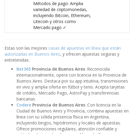
Métodos de pago: Amplia
variedad de criptomonedas,
incluyendo Bitcoin, Ethereum,
Litecoin y otros como
Mercado pago ✓
Estas son las mejores
casas de apuestas en línea que están
autorizadas en Buenos Aires
, y ofrecen apuestas seguras y
entretenidas:
Bet365
Provincia de Buenos Aires
: Reconocida
internacionalmente, opera con licencia en la Provincia de
Buenos Aires. Destaca por su app intuitiva, transmisiones
en vivo y amplia oferta en fútbol y tenis. Acepta tarjetas
de crédito, Mercado Pago, AstroPay y transferencias
bancarias.
Codere
Provincia de Buenos Aires
:Con licencia en la
Ciudad de Buenos Aires y Provincia, combina apuestas en
línea con su sólida presencia física en Argentina,
incluyendo bingos, hipódromos y locales de apuestas.
Ofrece promociones regulares, atención confiable y