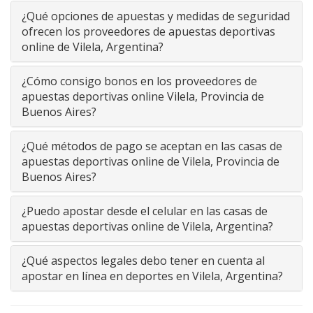
¿Qué opciones de apuestas y medidas de seguridad
ofrecen los proveedores de apuestas deportivas
online de Vilela, Argentina?
¿Cómo consigo bonos en los proveedores de
apuestas deportivas online Vilela, Provincia de
Buenos Aires?
¿Qué métodos de pago se aceptan en las casas de
apuestas deportivas online de Vilela, Provincia de
Buenos Aires?
¿Puedo apostar desde el celular en las casas de
apuestas deportivas online de Vilela, Argentina?
¿Qué aspectos legales debo tener en cuenta al
apostar en línea en deportes en Vilela, Argentina?