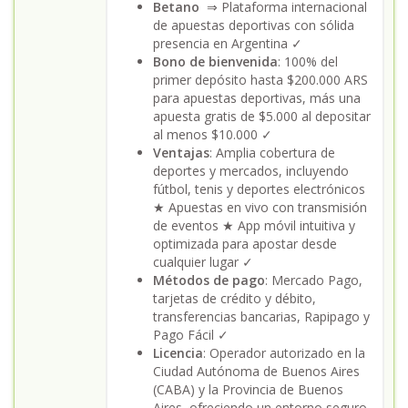
Betano
⇒ Plataforma internacional
de apuestas deportivas con sólida
presencia en Argentina ✓
Bono de bienvenida
: 100% del
primer depósito hasta $200.000 ARS
para apuestas deportivas, más una
apuesta gratis de $5.000 al depositar
al menos $10.000 ✓
Ventajas
: Amplia cobertura de
deportes y mercados, incluyendo
fútbol, tenis y deportes electrónicos
★ Apuestas en vivo con transmisión
de eventos ★ App móvil intuitiva y
optimizada para apostar desde
cualquier lugar ✓
Métodos de pago
: Mercado Pago,
tarjetas de crédito y débito,
transferencias bancarias, Rapipago y
Pago Fácil ✓
Licencia
: Operador autorizado en la
Ciudad Autónoma de Buenos Aires
(CABA) y la Provincia de Buenos
Aires, ofreciendo un entorno seguro