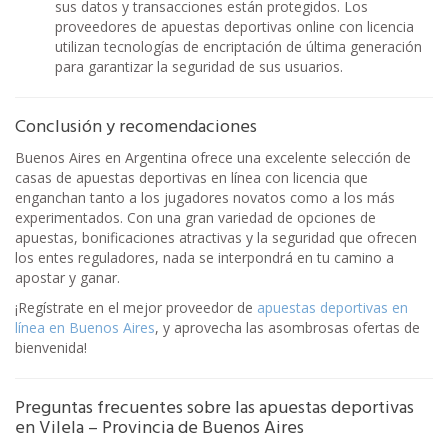
sus datos y transacciones están protegidos. Los
proveedores de apuestas deportivas online con licencia
utilizan tecnologías de encriptación de última generación
para garantizar la seguridad de sus usuarios.
Conclusión y recomendaciones
Buenos Aires en Argentina ofrece una excelente selección de
casas de apuestas deportivas en línea con licencia que
enganchan tanto a los jugadores novatos como a los más
experimentados. Con una gran variedad de opciones de
apuestas, bonificaciones atractivas y la seguridad que ofrecen
los entes reguladores, nada se interpondrá en tu camino a
apostar y ganar.
¡Regístrate en el mejor proveedor de
apuestas deportivas en
línea en Buenos Aires
, y aprovecha las asombrosas ofertas de
bienvenida!
Preguntas frecuentes sobre las apuestas deportivas
en Vilela – Provincia de Buenos Aires