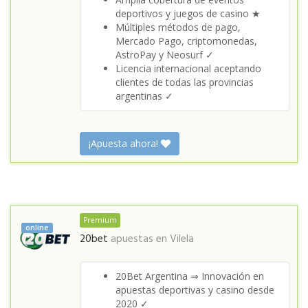
deportivos y juegos de casino ★
Múltiples métodos de pago,
Mercado Pago, criptomonedas,
AstroPay y Neosurf ✓
Licencia internacional aceptando
clientes de todas las provincias
argentinas ✓
¡Apuesta ahora!
Premium
online
20bet
apuestas en
Vilela
20Bet Argentina ⇒ Innovación en
apuestas deportivas y casino desde
2020 ✓