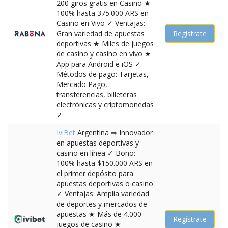
200 giros gratis en Casino ★
100% hasta 375.000 ARS en
Casino en Vivo ✓ Ventajas:
Gran variedad de apuestas
Regístrate
deportivas ★ Miles de juegos
de casino y casino en vivo ★
App para Android e iOS ✓
Métodos de pago: Tarjetas,
Mercado Pago,
transferencias, billeteras
electrónicas y criptomonedas
✓
IviBet
Argentina ⇒ Innovador
en apuestas deportivas y
casino en línea ✓ Bono:
100% hasta $150.000 ARS en
el primer depósito para
apuestas deportivas o casino
✓ Ventajas: Amplia variedad
de deportes y mercados de
apuestas ★ Más de 4.000
Regístrate
juegos de casino ★