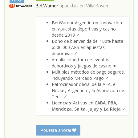
online
BetWarrior
apuestas en
Villa Bosch
BetWarrior Argentina ⇒ Innovación
en apuestas deportivas y casino
desde 2019 ✓
Bono de bienvenida del 100% hasta
$500.000 ARS en apuestas
deportivas ✓
Amplia cobertura de eventos
deportivos y juegos de casino ★
Múltiples métodos de pago seguros,
incluyendo Mercado Pago ✓
Patrocinador oficial de la AFA, el
Hockey Argentino y la Asociación de
Tenis ✓
Licencias
: Activas en
CABA, PBA,
Mendoza, Salta, Jujuy y La Rioja
✓
¡Apuesta ahora!