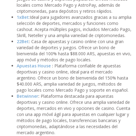
locales como Mercado Pago y AstroPay, además de
criptomonedas, para depósitos y retiros rápidos.
1xBet
:Ideal para jugadores avanzados gracias a su amplia
selección de deportes, mercados y funciones como
cashout. Acepta múltiples pagos, incluidos Mercado Pago,
Skrill, Neteller y una amplia variedad de criptomonedas.
22Bet
:
Casa de apuestas y casino online con una gran
variedad de deportes y juegos. Ofrece un bono de
bienvenida del 100% hasta $88.000 ARS, apuestas en vivo,
app móvil y métodos de pago locales.
Apuestas House
:
Plataforma confiable de apuestas
deportivas y casino online, ideal para el mercado
argentino. Ofrece un bono de bienvenida del 150% hasta
$40.000 ARS, amplia variedad de juegos, métodos de
pago locales como Mercado Pago y soporte en español.
Betwinner
:
Plataforma destacada para apuestas
deportivas y casino online. Ofrece una amplia variedad de
deportes, mercados en vivo y opciones de casino. Cuenta
con una app móvil ágil para apuestas en cualquier lugar y
métodos de pago locales, transferencias bancarias y
criptomonedas, adaptándose a las necesidades del
mercado argentino.