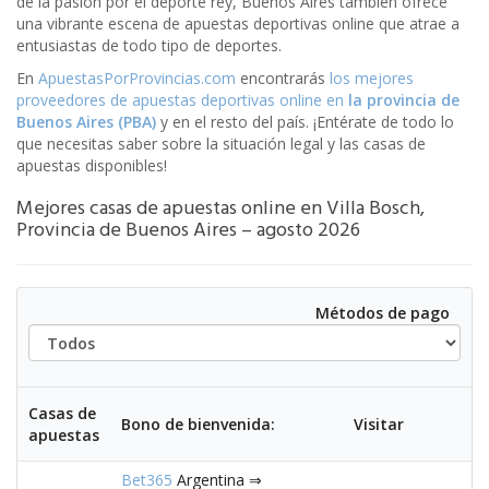
de la pasión por el deporte rey, Buenos Aires también ofrece
una vibrante escena de apuestas deportivas online que atrae a
entusiastas de todo tipo de deportes.
En
ApuestasPorProvincias.com
encontrarás
los mejores
proveedores de apuestas deportivas online en
la provincia de
Buenos Aires (PBA)
y en el resto del país. ¡Entérate de todo lo
que necesitas saber sobre la situación legal y las casas de
apuestas disponibles!
Mejores casas de apuestas online en Villa Bosch,
Provincia de Buenos Aires – agosto 2026
Métodos de pago
Casas de
Bono de bienvenida:
Visitar
apuestas
Bet365
Argentina ⇒