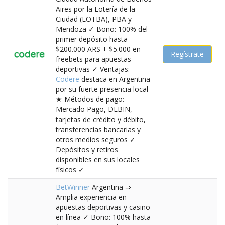
Aires por la Lotería de la
Ciudad (LOTBA), PBA y
Mendoza ✓ Bono: 100% del
primer depósito hasta
$200.000 ARS + $5.000 en
Regístrate
freebets para apuestas
deportivas ✓ Ventajas:
Codere
destaca en Argentina
por su fuerte presencia local
★ Métodos de pago:
Mercado Pago, DEBIN,
tarjetas de crédito y débito,
transferencias bancarias y
otros medios seguros ✓
Depósitos y retiros
disponibles en sus locales
físicos ✓
BetWinner
Argentina ⇒
Amplia experiencia en
apuestas deportivas y casino
en línea ✓ Bono: 100% hasta