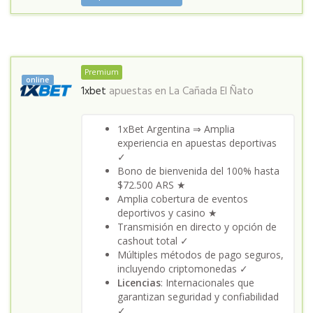
Premium
online
1xbet
apuestas en
La Cañada El Ñato
1xBet Argentina ⇒ Amplia
experiencia en apuestas deportivas
✓
Bono de bienvenida del 100% hasta
$72.500 ARS ★
Amplia cobertura de eventos
deportivos y casino ★
Transmisión en directo y opción de
cashout total ✓
Múltiples métodos de pago seguros,
incluyendo criptomonedas ✓
Licencias
: Internacionales que
garantizan seguridad y confiabilidad
✓