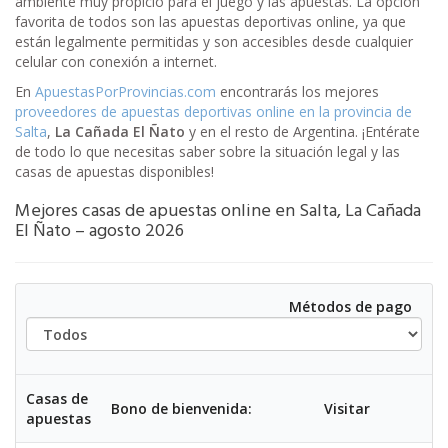
ambiente muy propicio para el juego y las apuestas. La opción
favorita de todos son las apuestas deportivas online, ya que
están legalmente permitidas y son accesibles desde cualquier
celular con conexión a internet.
En
ApuestasPorProvincias.com
encontrarás los mejores
proveedores de apuestas deportivas online en la provincia de
Salta
,
La Cañada El Ñato
y en el resto de Argentina. ¡Entérate
de todo lo que necesitas saber sobre la situación legal y las
casas de apuestas disponibles!
Mejores casas de apuestas online en Salta, La Cañada
El Ñato – agosto 2026
Métodos de pago
Casas de
Bono de bienvenida:
Visitar
apuestas