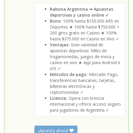
Rabona Argentina ⇒ Apuestas
deportivas y casino online ✓
Bono:
100% hasta $150.000 ARS en
Deportes ★ 100% hasta $750.000 +
200 giros gratis en Casino ★ 100%
hasta $375.000 en Casino en Vivo ✓
Ventajas:
Gran variedad de
apuestas deportivas. Miles de
tragamonedas, juegos de mesa y
casino en vivo ★ App para Android e
iOS ✓
Métodos de pago:
Mercado Pago,
transferencias bancarias, tarjetas,
billeteras electrónicas y
criptomonedas ✓
Licencia:
Opera con licencia
internacional y ofrece acceso seguro
para jugadores de Argentina ✓
¡Apuesta ahora!