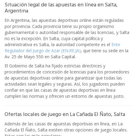
Situación legal de las apuestas en línea en Salta,
Argentina
En Argentina, las apuestas deportivas online están reguladas
por provincia. Cada provincia tiene su propio organismo
gubernamental o autoridad responsable de las licencias, y Salta
no es la excepción. En Salta, cuya capital política y
administrativa es Salta, la autoridad competente es el
Ente
Regulador del Juego de Azar (EN.RE.JA)
, que tiene su sede en la
Av. 25 de Mayo 550 en Salta Capital.
El Gobierno de Salta ha fijado estrictas directrices y
procedimientos de concesión de licencias para los proveedores
de apuestas deportivas online para garantizar que todas las
actividades sean legales y seguras. Así, los jugadores pueden
confiar en que las casas de apuestas deportivas en línea
cumplen las normas y ofrecen un entorno de apuestas justo.
Ofertas locales de juego en La Cañada El Ñato, Salta
Además de las casas de apuestas deportivas en línea, en La
Cañada El Ñato, Salta existen otras opciones de juego locales.
Estas son las más populares: