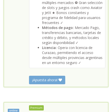
múltiples mercados ⚽ Gran selección
de slots y juegos crash como Aviator
y JetX ★ Bonos constantes y
programa de fidelidad para usuarios
frecuentes ✓
Métodos de pago:
Mercado Pago,
transferencias bancarias, tarjetas de
crédito y débito, y métodos locales
según disponibilidad ✓
Licencia:
Opera con licencia de
Curazao, permitiendo el acceso
desde múltiples provincias argentinas
en un entorno seguro ✓
¡Apuesta ahora!
Premium
online