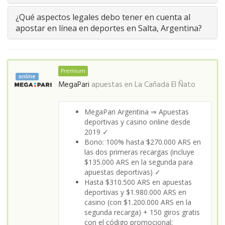
¿Qué aspectos legales debo tener en cuenta al
apostar en línea en deportes en Salta, Argentina?
Premium
online
MegaPari
apuestas en
La Cañada El Ñato
MegaPari Argentina ⇒ Apuestas
deportivas y casino online desde
2019 ✓
Bono: 100% hasta $270.000 ARS en
las dos primeras recargas (incluye
$135.000 ARS en la segunda para
apuestas deportivas) ✓
Hasta $310.500 ARS en apuestas
deportivas y $1.980.000 ARS en
casino (con $1.200.000 ARS en la
segunda recarga) + 150 giros gratis
con el código promocional: