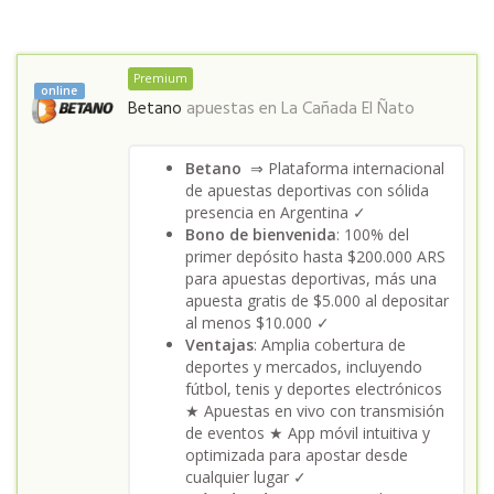
Premium
online
Betano
apuestas en
La Cañada El Ñato
Betano
⇒ Plataforma internacional
de apuestas deportivas con sólida
presencia en Argentina ✓
Bono de bienvenida
: 100% del
primer depósito hasta $200.000 ARS
para apuestas deportivas, más una
apuesta gratis de $5.000 al depositar
al menos $10.000 ✓
Ventajas
: Amplia cobertura de
deportes y mercados, incluyendo
fútbol, tenis y deportes electrónicos
★ Apuestas en vivo con transmisión
de eventos ★ App móvil intuitiva y
optimizada para apostar desde
cualquier lugar ✓