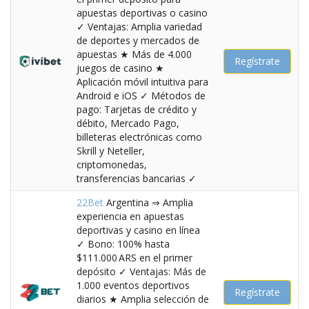
apuestas deportivas o casino
✓ Ventajas: Amplia variedad
de deportes y mercados de
apuestas ★ Más de 4.000
Regístrate
juegos de casino ★
Aplicación móvil intuitiva para
Android e iOS ✓ Métodos de
pago: Tarjetas de crédito y
débito, Mercado Pago,
billeteras electrónicas como
Skrill y Neteller,
criptomonedas,
transferencias bancarias ✓
22Bet
Argentina ⇒ Amplia
experiencia en apuestas
deportivas y casino en línea
✓ Bono: 100% hasta
$111.000 ARS en el primer
depósito ✓ Ventajas: Más de
1.000 eventos deportivos
Regístrate
diarios ★ Amplia selección de