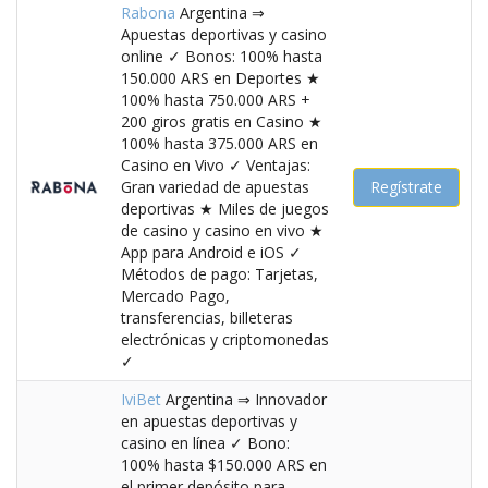
Rabona
Argentina ⇒
Apuestas deportivas y casino
online ✓ Bonos: 100% hasta
150.000 ARS en Deportes ★
100% hasta 750.000 ARS +
200 giros gratis en Casino ★
100% hasta 375.000 ARS en
Casino en Vivo ✓ Ventajas:
Gran variedad de apuestas
Regístrate
deportivas ★ Miles de juegos
de casino y casino en vivo ★
App para Android e iOS ✓
Métodos de pago: Tarjetas,
Mercado Pago,
transferencias, billeteras
electrónicas y criptomonedas
✓
IviBet
Argentina ⇒ Innovador
en apuestas deportivas y
casino en línea ✓ Bono:
100% hasta $150.000 ARS en
el primer depósito para