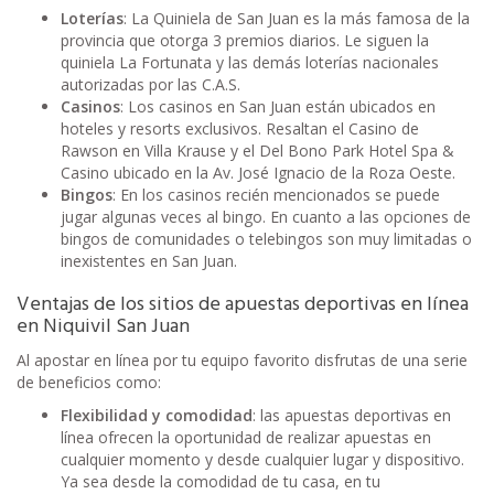
Loterías
: La Quiniela de San Juan es la más famosa de la
provincia que otorga 3 premios diarios. Le siguen la
quiniela La Fortunata y las demás loterías nacionales
autorizadas por las C.A.S.
Casinos
: Los casinos en San Juan están ubicados en
hoteles y resorts exclusivos. Resaltan el Casino de
Rawson en Villa Krause y el Del Bono Park Hotel Spa &
Casino ubicado en la Av. José Ignacio de la Roza Oeste.
Bingos
: En los casinos recién mencionados se puede
jugar algunas veces al bingo. En cuanto a las opciones de
bingos de comunidades o telebingos son muy limitadas o
inexistentes en San Juan.
Ventajas de los sitios de apuestas deportivas en línea
en Niquivil San Juan
Al apostar en línea por tu equipo favorito disfrutas de una serie
de beneficios como:
Flexibilidad y comodidad
: las apuestas deportivas en
línea ofrecen la oportunidad de realizar apuestas en
cualquier momento y desde cualquier lugar y dispositivo.
Ya sea desde la comodidad de tu casa, en tu