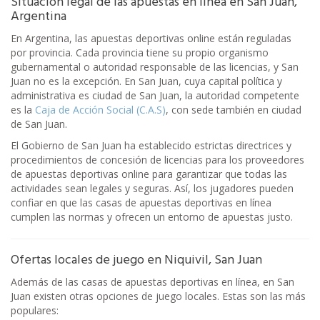
Situación legal de las apuestas en línea en San Juan,
Argentina
En Argentina, las apuestas deportivas online están reguladas
por provincia. Cada provincia tiene su propio organismo
gubernamental o autoridad responsable de las licencias, y San
Juan no es la excepción. En San Juan, cuya capital política y
administrativa es ciudad de San Juan, la autoridad competente
es la
Caja de Acción Social (C.A.S)
, con sede también en ciudad
de San Juan.
El Gobierno de San Juan ha establecido estrictas directrices y
procedimientos de concesión de licencias para los proveedores
de apuestas deportivas online para garantizar que todas las
actividades sean legales y seguras. Así, los jugadores pueden
confiar en que las casas de apuestas deportivas en línea
cumplen las normas y ofrecen un entorno de apuestas justo.
Ofertas locales de juego en Niquivil, San Juan
Además de las casas de apuestas deportivas en línea, en San
Juan existen otras opciones de juego locales. Estas son las más
populares: