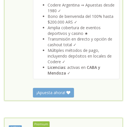
Codere Argentina ⇒ Apuestas desde
1980 ✓
Bono de bienvenida del 100% hasta
$200.000 ARS ✓
Amplia cobertura de eventos
deportivos y casino ★
Transmisión en directo y opción de
cashout total ✓
Múltiples métodos de pago,
incluyendo depósitos en locales de
Codere ✓
Licencias
: activas en
CABA y
Mendoza
✓
¡Apuesta ahora!
Premium