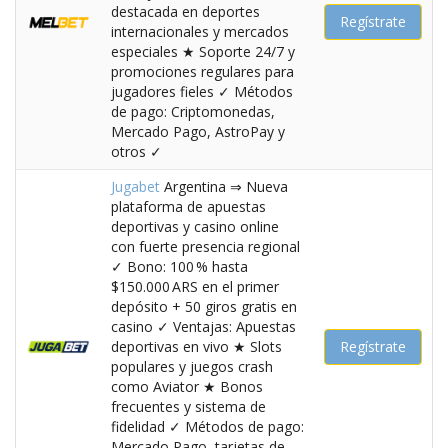
destacada en deportes
Regístrate
internacionales y mercados
especiales ★ Soporte 24/7 y
promociones regulares para
jugadores fieles ✓ Métodos
de pago: Criptomonedas,
Mercado Pago, AstroPay y
otros ✓
Jugabet
Argentina ⇒ Nueva
plataforma de apuestas
deportivas y casino online
con fuerte presencia regional
✓ Bono: 100 % hasta
$150.000 ARS en el primer
depósito + 50 giros gratis en
casino ✓ Ventajas: Apuestas
deportivas en vivo ★ Slots
Regístrate
populares y juegos crash
como Aviator ★ Bonos
frecuentes y sistema de
fidelidad ✓ Métodos de pago:
Mercado Pago, tarjetas de