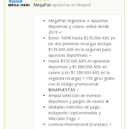
online
MegaPari
apuestas en
Niquivil
MegaPari Argentina ⇒ Apuestas
deportivas y casino online desde
2019 ✓
Bono: 100% hasta $270.000 ARS en
las dos primeras recargas (incluye
$135.000 ARS en la segunda para
apuestas deportivas) ✓
Hasta $310.500 ARS en apuestas
deportivas y $1.980.000 ARS en
casino (con $1.200.000 ARS en la
segunda recarga) + 150 giros gratis
con el código promocional:
BIGAPUESTAS
✓
Amplia selección de eventos
deportivos y juegos de casino ★
Múltiples métodos de pago,
incluyendo criptomonedas y
Mercado Pago ✓
Licencia internacional (Curazao) ✓