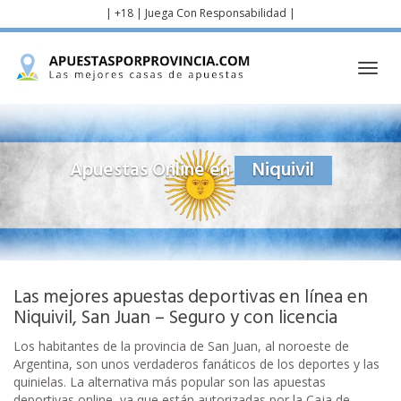
Skip
| +18 | Juega Con Responsabilidad |
to
main
content
Toggl
navig
Apuestas Online en
Niquivil
Las mejores apuestas deportivas en línea en
Niquivil, San Juan – Seguro y con licencia
Los habitantes de la provincia de San Juan, al noroeste de
Argentina, son unos verdaderos fanáticos de los deportes y las
quinielas. La alternativa más popular son las apuestas
deportivas online, ya que están autorizadas por la Caja de