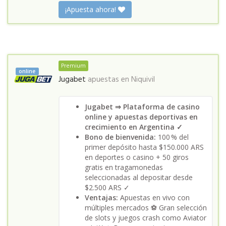
¡Apuesta ahora!
Premium
online
Jugabet
apuestas en
Niquivil
Jugabet ⇒ Plataforma de casino
online y apuestas deportivas en
crecimiento en Argentina ✓
Bono de bienvenida:
100 % del
primer depósito hasta $150.000 ARS
en deportes o casino + 50 giros
gratis en tragamonedas
seleccionadas al depositar desde
$2.500 ARS ✓
Ventajas:
Apuestas en vivo con
múltiples mercados ⚽ Gran selección
de slots y juegos crash como Aviator