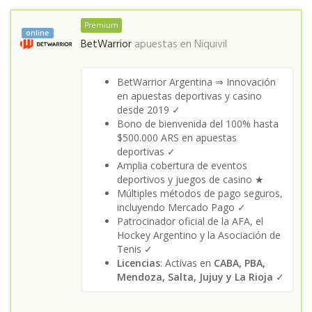
Premium
online
BetWarrior
apuestas en
Niquivil
BetWarrior Argentina ⇒ Innovación
en apuestas deportivas y casino
desde 2019 ✓
Bono de bienvenida del 100% hasta
$500.000 ARS en apuestas
deportivas ✓
Amplia cobertura de eventos
deportivos y juegos de casino ★
Múltiples métodos de pago seguros,
incluyendo Mercado Pago ✓
Patrocinador oficial de la AFA, el
Hockey Argentino y la Asociación de
Tenis ✓
Licencias
: Activas en
CABA, PBA,
Mendoza, Salta, Jujuy y La Rioja
✓