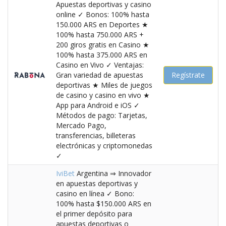
Apuestas deportivas y casino
online ✓ Bonos: 100% hasta
150.000 ARS en Deportes ★
100% hasta 750.000 ARS +
200 giros gratis en Casino ★
100% hasta 375.000 ARS en
Casino en Vivo ✓ Ventajas:
Gran variedad de apuestas
Regístrate
deportivas ★ Miles de juegos
de casino y casino en vivo ★
App para Android e iOS ✓
Métodos de pago: Tarjetas,
Mercado Pago,
transferencias, billeteras
electrónicas y criptomonedas
✓
IviBet
Argentina ⇒ Innovador
en apuestas deportivas y
casino en línea ✓ Bono:
100% hasta $150.000 ARS en
el primer depósito para
apuestas deportivas o