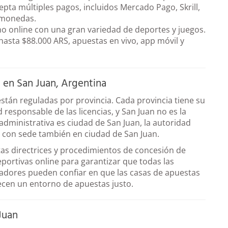
ta múltiples pagos, incluidos Mercado Pago, Skrill,
tomonedas.
o online con una gran variedad de deportes y juegos.
asta $88.000 ARS, apuestas en vivo, app móvil y
a en San Juan, Argentina
están reguladas por provincia. Cada provincia tiene su
esponsable de las licencias, y San Juan no es la
 administrativa es ciudad de San Juan, la autoridad
, con sede también en ciudad de San Juan.
tas directrices y procedimientos de concesión de
portivas online para garantizar que todas las
jugadores pueden confiar en que las casas de apuestas
ecen un entorno de apuestas justo.
Juan