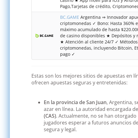
casino ★ App móvil para iOS y Andro
Pago,Tarjetas de crédito, Criptomoneda
BC.GAME
Argentina ⇒ Innovador apues
criptomonedas ✓ Bono: Hasta 360% en
máximo acumulado de hasta $220.000
de casino disponibles ★ Depósitos y 
★ Atención al cliente 24/7 ✓ Métodos
criptomonedas, incluyendo Bitcoin, E
pago ✓
Estas son los mejores sitios de apuestas en lí
ofrecen apuestas seguras y entretenidas:
En la provincia de San Juan
, Argentina, 
azar en línea. La autoridad encargada de 
(CAS)
. Actualmente, no se han otorgado l
jugadores esperar a futuros anuncios de
segura y legal.