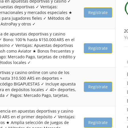
a en apuestas deportivas y casino ✓
uestas deportivas ✓ Ventajas:
ernacionales y mercados especiales ★
Regístrate
 para jugadores fieles ✓ Métodos de
AstroPay y otros ✓
2
 de apuestas deportivas y casino
Y
 ✓ Bono: 100 % hasta $150.000 ARS en el
casino ✓ Ventajas: Apuestas deportivas
Regístrate
rash como Aviator ★ Bonos frecuentes y
go: Mercado Pago, tarjetas de crédito y
étodos locales ✓
ivas y casino online con uno de los
hasta 310.500 ARS en deportes +
n código BIGAPUESTAS ✓ Incluye apuesta
Regístrate
ra en depósitos locales ✓ 40+ deportes,
da ✓ Pagos: Mercado Pago, tarjetas,
encia en apuestas deportivas y casino
 ARS en el primer depósito ✓ Ventajas:
ios ★ Amplia selección de juegos de
Regístrate