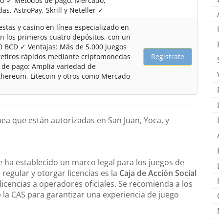
id ✓ Métodos de pago: Mercado,
s, AstroPay, Skrill y Neteller ✓
tas y casino en línea especializado en
 los primeros cuatro depósitos, con un
 BCD ✓ Ventajas: Más de 5.000 juegos
retiros rápidos mediante criptomonedas
Regístrate
 de pago: Amplia variedad de
thereum, Litecoin y otros como Mercado
nea que están autorizadas en San Juan, Yoca, y
se ha establecido un marco legal para los juegos de
regular y otorgar licencias es la
Caja de Acción Social
icencias a operadores oficiales. Se recomienda a los
 la CAS para garantizar una experiencia de juego