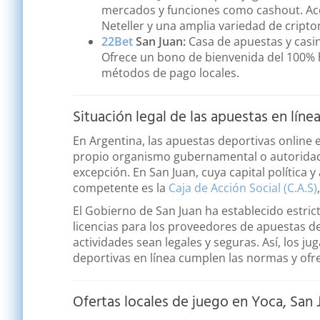
mercados y funciones como cashout. Acep
Neteller y una amplia variedad de crip
22Bet
San Juan:
Casa de apuestas y casin
Ofrece un bono de bienvenida del 100% h
métodos de pago locales.
Situación legal de las apuestas en líne
En Argentina, las apuestas deportivas online 
propio organismo gubernamental o autoridad r
excepción. En San Juan, cuya capital política y
competente es la
Caja de Acción Social (C.A.S)
El Gobierno de San Juan ha establecido estric
licencias para los proveedores de apuestas de
actividades sean legales y seguras. Así, los 
deportivas en línea cumplen las normas y ofr
Ofertas locales de juego en Yoca, San 