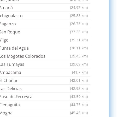
Amaná
(24.97 km)
Ichigualasto
(25.83 km)
Paganzo
(26.73 km)
San Roque
(33.25 km)
Vilgo
(35.31 km)
Punta del Agua
(38.11 km)
Los Mogotes Colorados
(39.43 km)
Las Tumayas
(39.69 km)
Ampacama
(41.7 km)
El Chañar
(42.01 km)
Las Delicias
(42.93 km)
Paso de Ferreyra
(43.59 km)
Cienaguita
(44.75 km)
Mogna
(45.46 km)