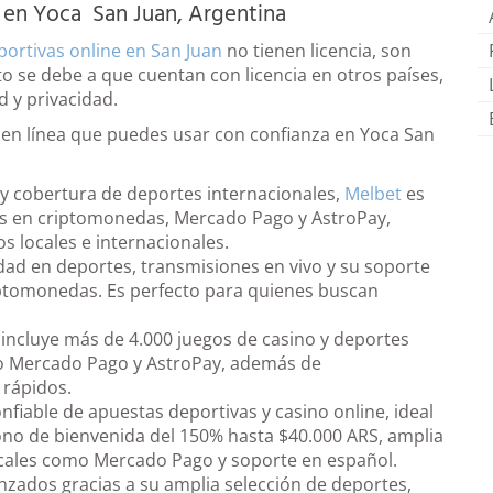
a en Yoca San Juan, Argentina
ortivas online en San Juan
no tienen licencia, son
o se debe a que cuentan con licencia en otros países,
 y privacidad.
en línea que puedes usar con confianza en Yoca San
l y cobertura de deportes internacionales,
Melbet
es
gos en criptomonedas, Mercado Pago y AstroPay,
 locales e internacionales.
dad en deportes, transmisiones en vivo y su soporte
ptomonedas. Es perfecto para quienes buscan
incluye más de 4.000 juegos de casino y deportes
o Mercado Pago y AstroPay, además de
 rápidos.
fiable de apuestas deportivas y casino online, ideal
ono de bienvenida del 150% hasta $40.000 ARS, amplia
cales como Mercado Pago y soporte en español.
nzados gracias a su amplia selección de deportes,