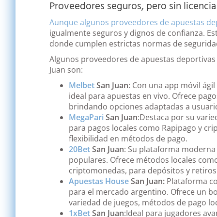
Proveedores seguros, pero sin licenci
Aunque algunos proveedores de apuestas dep
igualmente seguros y dignos de confianza. Est
donde cumplen estrictas normas de seguridad
Algunos proveedores de apuestas deportivas 
Juan son:
Melbet
San Juan
: Con una app móvil ági
ideal para apuestas en vivo. Ofrece pa
brindando opciones adaptadas a usuarios
MegaPari
San Juan
:Destaca por su varie
para pagos locales como Rapipago y cri
flexibilidad en métodos de pago.
20Bet
San Juan
: Su plataforma moderna 
populares. Ofrece métodos locales com
criptomonedas, para depósitos y retiros
Apuestas House
San Juan:
Plataforma con
para el mercado argentino. Ofrece un b
variedad de juegos, métodos de pago lo
1xBet
San Juan
:Ideal para jugadores ava