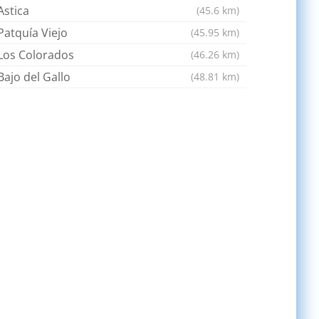
Astica
(45.6 km)
Patquía Viejo
(45.95 km)
Los Colorados
(46.26 km)
Bajo del Gallo
(48.81 km)