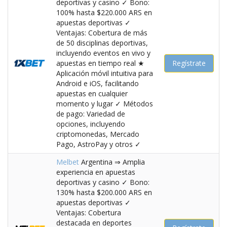
deportivas y casino ✓ Bono:
100% hasta $220.000 ARS en
apuestas deportivas ✓
Ventajas: Cobertura de más
de 50 disciplinas deportivas,
incluyendo eventos en vivo y
apuestas en tiempo real ★
Regístrate
Aplicación móvil intuitiva para
Android e iOS, facilitando
apuestas en cualquier
momento y lugar ✓ Métodos
de pago: Variedad de
opciones, incluyendo
criptomonedas, Mercado
Pago, AstroPay y otros ✓
Melbet
Argentina ⇒ Amplia
experiencia en apuestas
deportivas y casino ✓ Bono:
130% hasta $200.000 ARS en
apuestas deportivas ✓
Ventajas: Cobertura
destacada en deportes