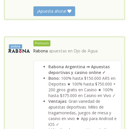
¡Apuesta ahora!
Premium
online
Rabona
apuestas en
Ojo de Agua
Rabona Argentina ⇒ Apuestas
deportivas y casino online ✓
Bono:
100% hasta $150.000 ARS en
Deportes ★ 100% hasta $750.000 +
200 giros gratis en Casino ★ 100%
hasta $375.000 en Casino en Vivo ✓
Ventajas:
Gran variedad de
apuestas deportivas. Miles de
tragamonedas, juegos de mesa y
casino en vivo ★ App para Android e
iOS ✓