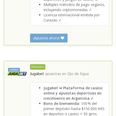
Múltiples métodos de pago seguros,
incluyendo criptomonedas ✓
Licencia internacional emitida por
Curazao ✓
¡Apuesta ahora!
Premium
online
Jugabet
apuestas en
Ojo de Agua
Jugabet ⇒ Plataforma de casino
online y apuestas deportivas en
crecimiento en Argentina ✓
Bono de bienvenida:
100 % del
primer depósito hasta $150.000 ARS
en deportes o casino + 50 giros