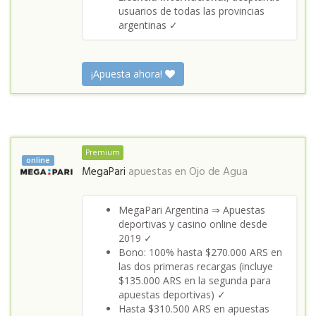
usuarios de todas las provincias
argentinas ✓
¡Apuesta ahora!
Premium
online
MegaPari
apuestas en
Ojo de Agua
MegaPari Argentina ⇒ Apuestas
deportivas y casino online desde
2019 ✓
Bono: 100% hasta $270.000 ARS en
las dos primeras recargas (incluye
$135.000 ARS en la segunda para
apuestas deportivas) ✓
Hasta $310.500 ARS en apuestas