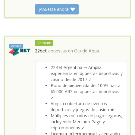
¡Apuesta ahora!
Premium
online
22bet
apuestas en
Ojo de Agua
22Bet Argentina ⇒ Amplia
experiencia en apuestas deportivas y
casino desde 2017 ✓
Bono de bienvenida del 100% hasta
$5.000 ARS en apuestas deportivas
✓
Amplia cobertura de eventos
deportivos y juegos de casino ★
Múltiples métodos de pago seguros,
incluyendo Mercado Pago y
criptomonedas ✓
Licencia internacional
, aceptando