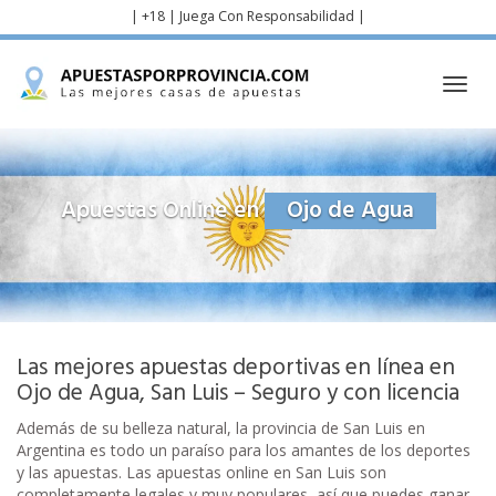
Skip
| +18 | Juega Con Responsabilidad |
to
main
content
Toggl
navig
Apuestas Online en
Ojo de Agua
Las mejores apuestas deportivas en línea en
Ojo de Agua, San Luis – Seguro y con licencia
Además de su belleza natural, la provincia de San Luis en
Argentina es todo un paraíso para los amantes de los deportes
y las apuestas. Las apuestas online en San Luis son
completamente legales y muy populares, así que puedes ganar