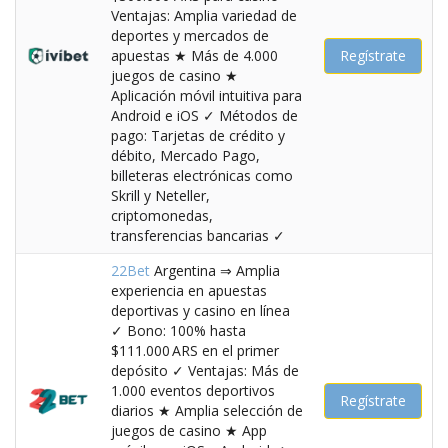
Ventajas: Amplia variedad de
deportes y mercados de
apuestas ★ Más de 4.000
Regístrate
juegos de casino ★
Aplicación móvil intuitiva para
Android e iOS ✓ Métodos de
pago: Tarjetas de crédito y
débito, Mercado Pago,
billeteras electrónicas como
Skrill y Neteller,
criptomonedas,
transferencias bancarias ✓
22Bet
Argentina ⇒ Amplia
experiencia en apuestas
deportivas y casino en línea
✓ Bono: 100% hasta
$111.000 ARS en el primer
depósito ✓ Ventajas: Más de
1.000 eventos deportivos
Regístrate
diarios ★ Amplia selección de
juegos de casino ★ App