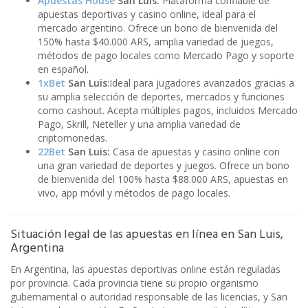
Apuestas House
San Luis:
Plataforma confiable de
apuestas deportivas y casino online, ideal para el
mercado argentino. Ofrece un bono de bienvenida del
150% hasta $40.000 ARS, amplia variedad de juegos,
métodos de pago locales como Mercado Pago y soporte
en español.
1xBet
San Luis
:Ideal para jugadores avanzados gracias a
su amplia selección de deportes, mercados y funciones
como cashout. Acepta múltiples pagos, incluidos Mercado
Pago, Skrill, Neteller y una amplia variedad de
criptomonedas.
22Bet
San Luis:
Casa de apuestas y casino online con
una gran variedad de deportes y juegos. Ofrece un bono
de bienvenida del 100% hasta $88.000 ARS, apuestas en
vivo, app móvil y métodos de pago locales.
Situación legal de las apuestas en línea en San Luis,
Argentina
En Argentina, las apuestas deportivas online están reguladas
por provincia. Cada provincia tiene su propio organismo
gubernamental o autoridad responsable de las licencias, y San