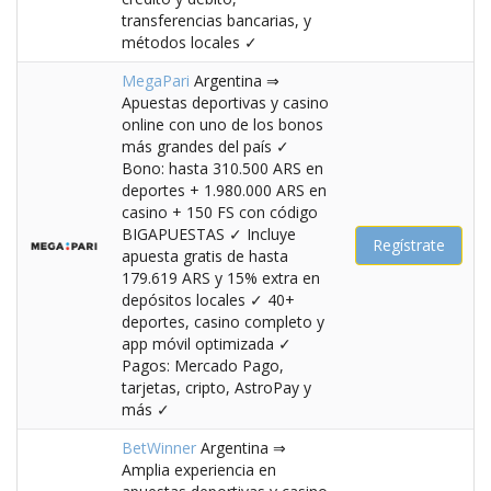
transferencias bancarias, y
métodos locales ✓
MegaPari
Argentina ⇒
Apuestas deportivas y casino
online con uno de los bonos
más grandes del país ✓
Bono: hasta 310.500 ARS en
deportes + 1.980.000 ARS en
casino + 150 FS con código
BIGAPUESTAS ✓ Incluye
Regístrate
apuesta gratis de hasta
179.619 ARS y 15% extra en
depósitos locales ✓ 40+
deportes, casino completo y
app móvil optimizada ✓
Pagos: Mercado Pago,
tarjetas, cripto, AstroPay y
más ✓
BetWinner
Argentina ⇒
Amplia experiencia en