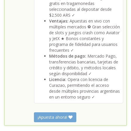
gratis en tragamonedas
seleccionadas al depositar desde
$2.500 ARS ✓
Ventajas:
Apuestas en vivo con
múltiples mercados ⚽ Gran selección
de slots y juegos crash como Aviator
y JetX ★ Bonos constantes y
programa de fidelidad para usuarios
frecuentes ✓
Métodos de pago:
Mercado Pago,
transferencias bancarias, tarjetas de
crédito y débito, y métodos locales
según disponibilidad ✓
Licencia:
Opera con licencia de
Curazao, permitiendo el acceso
desde múltiples provincias argentinas
en un entorno seguro ✓
¡Apuesta ahora!