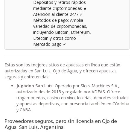
Depósitos y retiros rápidos
mediante criptomonedas ★
Atención al cliente 24/7 ✓
Métodos de pago: Amplia
variedad de criptomonedas,
incluyendo Bitcoin, Ethereum,
Litecoin y otros como
Mercado pago ✓
Estas son los mejores sitios de apuestas en línea que están
autorizadas en San Luis, Ojo de Agua, y ofrecen apuestas
seguras y entretenidas:
Jugadon San Luis:
Operado por Slots Machines S.A.,
autorizado desde 2015 y regulado por ADEAS. Ofrece
tragamonedas, casino en vivo, loterías, deportes virtuales
y apuestas deportivas, con presencia también en Córdoba
y CABA.
Proveedores seguros, pero sin licencia en Ojo de
Agua San Luis, Argentina