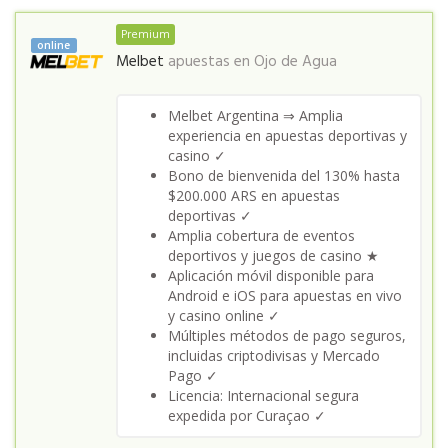
Premium
online
Melbet
apuestas en
Ojo de Agua
Melbet Argentina ⇒ Amplia
experiencia en apuestas deportivas y
casino ✓
Bono de bienvenida del 130% hasta
$200.000 ARS en apuestas
deportivas ✓
Amplia cobertura de eventos
deportivos y juegos de casino ★
Aplicación móvil disponible para
Android e iOS para apuestas en vivo
y casino online ✓
Múltiples métodos de pago seguros,
incluidas criptodivisas y Mercado
Pago ✓
Licencia: Internacional segura
expedida por Curaçao ✓