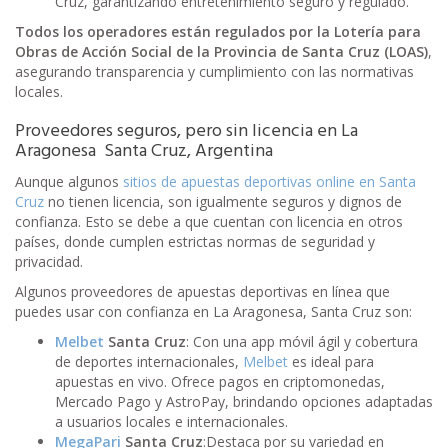
Cruz, garantizando entretenimiento seguro y regulado.
Todos los operadores están regulados por la Lotería para
Obras de Acción Social de la Provincia de Santa Cruz (LOAS)
,
asegurando transparencia y cumplimiento con las normativas
locales.
Proveedores seguros, pero sin licencia en La
Aragonesa Santa Cruz, Argentina
Aunque algunos
sitios de apuestas deportivas online en Santa
Cruz
no tienen licencia, son igualmente seguros y dignos de
confianza. Esto se debe a que cuentan con licencia en otros
países, donde cumplen estrictas normas de seguridad y
privacidad.
Algunos proveedores de apuestas deportivas en línea que
puedes usar con confianza en La Aragonesa, Santa Cruz son:
Melbet
Santa Cruz
: Con una app móvil ágil y cobertura
de deportes internacionales,
Melbet
es ideal para
apuestas en vivo. Ofrece pagos en criptomonedas,
Mercado Pago y AstroPay, brindando opciones adaptadas
a usuarios locales e internacionales.
MegaPari
Santa Cruz
:Destaca por su variedad en