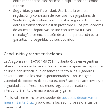
entre monederos electrónicos o criptomonedas como
Bitcoin.
Seguridad y confiabilidad
: Gracias a la estricta
regulación y concesión de licencias, los jugadores de
Santa Cruz, Argentina, pueden estar seguros de que sus
datos y transacciones están protegidos. Los proveedores
de apuestas deportivas online con licencia utilizan
tecnologías de encriptación de última generación para
garantizar la seguridad de sus usuarios.
Conclusión y recomendaciones
La Aragonesa (-48.0760/-69.7594) y Santa Cruz en Argentina
ofrece una excelente selección de casas de apuestas deportivas
en línea con licencia que enganchan tanto a los jugadores
novatos como a los más experimentados. Con una gran
variedad de opciones de apuestas, bonificaciones atractivas y la
seguridad que ofrecen los entes reguladores, nada se
interpondrá en tu camino a apostar y ganar.
¡Regístrate en el mejor proveedor de
apuestas deportivas en
línea en Santa Cruz
, y aprovecha las asombrosas ofertas de
bienvenida!