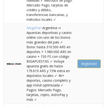
fidelidad ✓ Métodos de pago:
Mercado Pago, tarjetas de
crédito y débito,
transferencias bancarias, y
métodos locales ✓
MegaPari
Argentina ⇒
Apuestas deportivas y casino
online con uno de los bonos
más grandes del país ✓
Bono: hasta 310.500 ARS en
deportes + 1.980.000 ARS en
casino + 150 FS con código
BIGAPUESTAS ✓ Incluye
Regístrate
apuesta gratis de hasta
179.619 ARS y 15% extra en
depósitos locales ✓ 40+
deportes, casino completo y
app móvil optimizada ✓
Pagos: Mercado Pago,
tarjetas, cripto, AstroPay y
más ✓