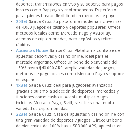
deportes, transmisiones en vivo y su soporte para pagos
locales como Rapipago y criptomonedas. Es perfecto
para quienes buscan flexibilidad en métodos de pago.
20Bet
Santa Cruz
: Su plataforma moderna incluye más
de 4.000 juegos de casino y deportes populares. Ofrece
métodos locales como Mercado Pago y AstroPay,
además de criptomonedas, para depósitos y retiros
rápidos.
Apuestas House
Santa Cruz:
Plataforma confiable de
apuestas deportivas y casino online, ideal para el
mercado argentino. Ofrece un bono de bienvenida del
150% hasta $40.000 ARS, amplia variedad de juegos,
métodos de pago locales como Mercado Pago y soporte
en español.
1xBet
Santa Cruz
:Ideal para jugadores avanzados
gracias a su amplia selección de deportes, mercados y
funciones como cashout. Acepta múltiples pagos,
incluidos Mercado Pago, Skrill, Neteller y una amplia
variedad de criptomonedas.
22Bet
Santa Cruz:
Casa de apuestas y casino online con
una gran variedad de deportes y juegos. Ofrece un bono
de bienvenida del 100% hasta $88.000 ARS, apuestas en