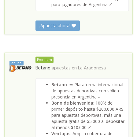
para jugadores de Argentina ✓
¡Apuesta ahora!
Premium
online
Betano
apuestas en
La Aragonesa
Betano
⇒ Plataforma internacional
de apuestas deportivas con sólida
presencia en Argentina ✓
Bono de bienvenida
: 100% del
primer depósito hasta $200.000 ARS
para apuestas deportivas, más una
apuesta gratis de $5.000 al depositar
al menos $10.000 ✓
Ventajas
: Amplia cobertura de