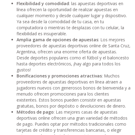
Flexibilidad y comodidad
: las apuestas deportivas en
línea ofrecen la oportunidad de realizar apuestas en
cualquier momento y desde cualquier lugar y dispositivo.
Ya sea desde la comodidad de tu casa, en tu
computadora o mientras te desplazas con tu celular, la
flexibilidad es insuperable.
Amplia gama de opciones de apuestas
: Los mejores
proveedores de apuestas deportivas online de Santa Cruz,
Argentina, ofrecen una enorme oferta de apuestas.
Desde deportes populares como el fútbol y el baloncesto
hasta deportes electrónicos, ¡hay algo para todos los
gustos!
Bonificaciones y promociones atractivas
: Muchos
proveedores de apuestas deportivas en línea atraen a
jugadores nuevos con generosos bonos de bienvenida y a
menudo ofrecen promociones para los clientes
existentes. Estos bonos pueden consistir en apuestas
gratuitas, bonos por depósito o devoluciones de dinero.
Métodos de pago
: Las mejores casas de apuestas
deportivas online ofrecen una gran variedad de métodos
de pago. Puedes optar por métodos tradicionales como
tarjetas de crédito y transferencias bancarias, o elegir