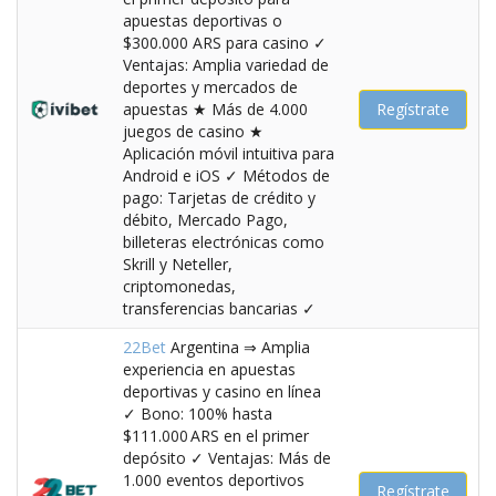
apuestas deportivas o
$300.000 ARS para casino ✓
Ventajas: Amplia variedad de
deportes y mercados de
apuestas ★ Más de 4.000
Regístrate
juegos de casino ★
Aplicación móvil intuitiva para
Android e iOS ✓ Métodos de
pago: Tarjetas de crédito y
débito, Mercado Pago,
billeteras electrónicas como
Skrill y Neteller,
criptomonedas,
transferencias bancarias ✓
22Bet
Argentina ⇒ Amplia
experiencia en apuestas
deportivas y casino en línea
✓ Bono: 100% hasta
$111.000 ARS en el primer
depósito ✓ Ventajas: Más de
1.000 eventos deportivos
Regístrate