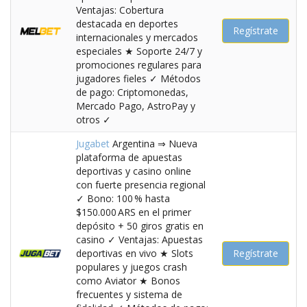
Ventajas: Cobertura
destacada en deportes
Regístrate
internacionales y mercados
especiales ★ Soporte 24/7 y
promociones regulares para
jugadores fieles ✓ Métodos
de pago: Criptomonedas,
Mercado Pago, AstroPay y
otros ✓
Jugabet
Argentina ⇒ Nueva
plataforma de apuestas
deportivas y casino online
con fuerte presencia regional
✓ Bono: 100 % hasta
$150.000 ARS en el primer
depósito + 50 giros gratis en
casino ✓ Ventajas: Apuestas
deportivas en vivo ★ Slots
Regístrate
populares y juegos crash
como Aviator ★ Bonos
frecuentes y sistema de