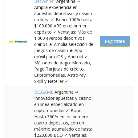
BetWinner
Argentina ⇒
Amplia experiencia en
apuestas deportivas y casino
en línea ✓ Bono: 100% hasta
$100.000 ARS en el primer
depósito ✓ Ventajas: Más de
1.000 eventos deportivos
Regístrate
diarios ★ Amplia selección de
juegos de casino ★ App
móvil para iOS y Android ✓
Métodos de pago: Mercado,
Pago,Tarjetas de crédito,
Criptomonedas, AstroPay,
Skrill y Neteller ✓
BC.GAME
Argentina ⇒
Innovador apuestas y casino
en línea especializado en
criptomonedas ✓ Bono:
Hasta 360% en los primeros
cuatro depósitos, con un
máximo acumulado de hasta
$220.000 BCD ✓ Ventajas: