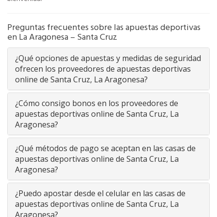
Preguntas frecuentes sobre las apuestas deportivas
en La Aragonesa – Santa Cruz
¿Qué opciones de apuestas y medidas de seguridad
ofrecen los proveedores de apuestas deportivas
online de Santa Cruz, La Aragonesa?
¿Cómo consigo bonos en los proveedores de
apuestas deportivas online de Santa Cruz, La
Aragonesa?
¿Qué métodos de pago se aceptan en las casas de
apuestas deportivas online de Santa Cruz, La
Aragonesa?
¿Puedo apostar desde el celular en las casas de
apuestas deportivas online de Santa Cruz, La
Aragonesa?