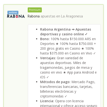
Premium
online
Rabona
apuestas en
La Aragonesa
Rabona Argentina ⇒ Apuestas
deportivas y casino online ✓
Bono:
100% hasta $150.000 ARS en
Deportes ★ 100% hasta $750.000 +
200 giros gratis en Casino ★ 100%
hasta $375.000 en Casino en Vivo ✓
Ventajas:
Gran variedad de
apuestas deportivas. Miles de
tragamonedas, juegos de mesa y
casino en vivo ★ App para Android e
iOS ✓
Métodos de pago:
Mercado Pago,
transferencias bancarias, tarjetas,
billeteras electrónicas y
criptomonedas ✓
Licencia:
Opera con licencia
internacional y ofrece acceso seguro