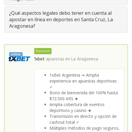
¿Qué aspectos legales debo tener en cuenta al
apostar en línea en deportes en Santa Cruz, La
Aragonesa?
Premium
online
1xbet
apuestas en
La Aragonesa
1xBet Argentina ⇒ Amplia
experiencia en apuestas deportivas
✓
Bono de bienvenida del 100% hasta
$72.500 ARS ★
Amplia cobertura de eventos
deportivos y casino ★
Transmisión en directo y opción de
cashout total ✓
Múltiples métodos de pago seguros,