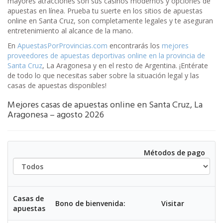
mayores atracciones son sus casinos modernos y opciones de
apuestas en línea. Prueba tu suerte en los sitios de apuestas
online en Santa Cruz, son completamente legales y te aseguran
entretenimiento al alcance de la mano.
En
ApuestasPorProvincias.com
encontrarás los
mejores
proveedores de apuestas deportivas online en la provincia de
Santa Cruz
, La Aragonesa y en el resto de Argentina. ¡Entérate
de todo lo que necesitas saber sobre la situación legal y las
casas de apuestas disponibles!
Mejores casas de apuestas online en Santa Cruz, La
Aragonesa – agosto 2026
Métodos de pago
Casas de
Bono de bienvenida:
Visitar
apuestas