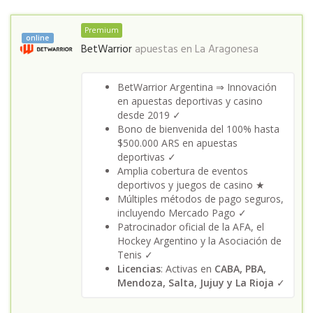
Premium
online
BetWarrior
apuestas en
La Aragonesa
BetWarrior Argentina ⇒ Innovación
en apuestas deportivas y casino
desde 2019 ✓
Bono de bienvenida del 100% hasta
$500.000 ARS en apuestas
deportivas ✓
Amplia cobertura de eventos
deportivos y juegos de casino ★
Múltiples métodos de pago seguros,
incluyendo Mercado Pago ✓
Patrocinador oficial de la AFA, el
Hockey Argentino y la Asociación de
Tenis ✓
Licencias
: Activas en
CABA, PBA,
Mendoza, Salta, Jujuy y La Rioja
✓