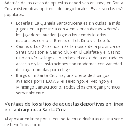
Además de las casas de apuestas deportivas en línea, en Santa
Cruz existen otras opciones de juego locales. Estas son las más
populares:
Loterías
: La Quiniela Santacruceña es sin dudas la más
jugada en la provincia con 4 emisiones diarias. Además,
los jugadores pueden jugar a las demás loterías
nacionales como el Brinco, el TeleKino y el Loto5.
Casinos
: Los 2 casinos más famosos de la provincia de
Santa Cruz son el Casino Club en El Calafate y el Casino
Club en Río Gallegos. En ambos el costo de la entrada es
accesible y las instalaciones son modernas con variedad
de tragamonedas para elegir.
Bingos
: En Santa Cruz hay una oferta de 3 bingos
avalados por la L.O.A.S: el Telebingo, el Rebingo y el
Minibingo Santacruceño. Todos ellos entregan premios
semanalmente.
Ventajas de los sitios de apuestas deportivas en línea
en La Aragonesa Santa Cruz
Al apostar en línea por tu equipo favorito disfrutas de una serie
de beneficios como: