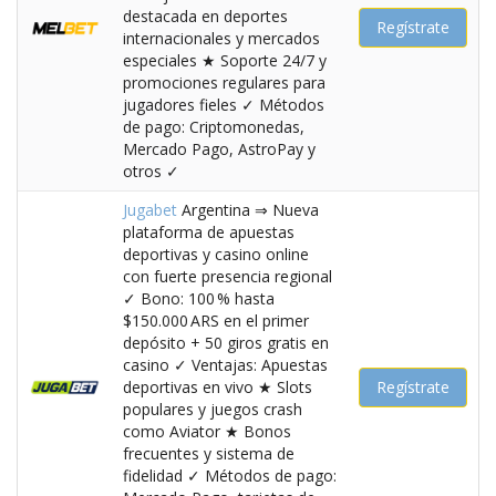
destacada en deportes
Regístrate
internacionales y mercados
especiales ★ Soporte 24/7 y
promociones regulares para
jugadores fieles ✓ Métodos
de pago: Criptomonedas,
Mercado Pago, AstroPay y
otros ✓
Jugabet
Argentina ⇒ Nueva
plataforma de apuestas
deportivas y casino online
con fuerte presencia regional
✓ Bono: 100 % hasta
$150.000 ARS en el primer
depósito + 50 giros gratis en
casino ✓ Ventajas: Apuestas
deportivas en vivo ★ Slots
Regístrate
populares y juegos crash
como Aviator ★ Bonos
frecuentes y sistema de
fidelidad ✓ Métodos de pago: