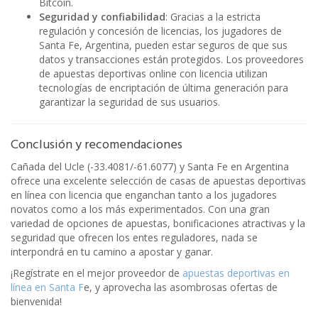
Bitcoin.
Seguridad y confiabilidad
: Gracias a la estricta
regulación y concesión de licencias, los jugadores de
Santa Fe, Argentina, pueden estar seguros de que sus
datos y transacciones están protegidos. Los proveedores
de apuestas deportivas online con licencia utilizan
tecnologías de encriptación de última generación para
garantizar la seguridad de sus usuarios.
Conclusión y recomendaciones
Cañada del Ucle (-33.4081/-61.6077) y Santa Fe en Argentina
ofrece una excelente selección de casas de apuestas deportivas
en línea con licencia que enganchan tanto a los jugadores
novatos como a los más experimentados. Con una gran
variedad de opciones de apuestas, bonificaciones atractivas y la
seguridad que ofrecen los entes reguladores, nada se
interpondrá en tu camino a apostar y ganar.
¡Regístrate en el mejor proveedor de
apuestas deportivas en
línea en Santa F
e, y aprovecha las asombrosas ofertas de
bienvenida!