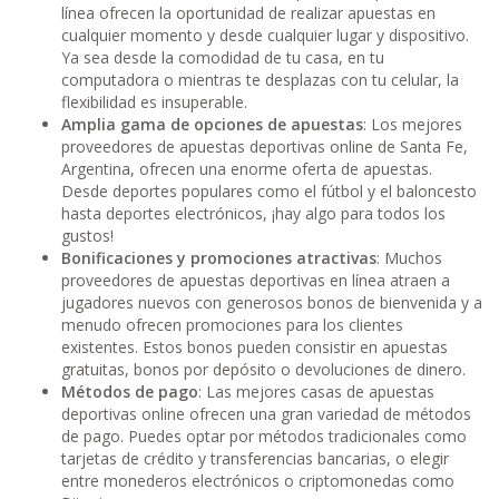
línea ofrecen la oportunidad de realizar apuestas en
cualquier momento y desde cualquier lugar y dispositivo.
Ya sea desde la comodidad de tu casa, en tu
computadora o mientras te desplazas con tu celular, la
flexibilidad es insuperable.
Amplia gama de opciones de apuestas
: Los mejores
proveedores de apuestas deportivas online de Santa Fe,
Argentina, ofrecen una enorme oferta de apuestas.
Desde deportes populares como el fútbol y el baloncesto
hasta deportes electrónicos, ¡hay algo para todos los
gustos!
Bonificaciones y promociones atractivas
: Muchos
proveedores de apuestas deportivas en línea atraen a
jugadores nuevos con generosos bonos de bienvenida y a
menudo ofrecen promociones para los clientes
existentes. Estos bonos pueden consistir en apuestas
gratuitas, bonos por depósito o devoluciones de dinero.
Métodos de pago
: Las mejores casas de apuestas
deportivas online ofrecen una gran variedad de métodos
de pago. Puedes optar por métodos tradicionales como
tarjetas de crédito y transferencias bancarias, o elegir
entre monederos electrónicos o criptomonedas como