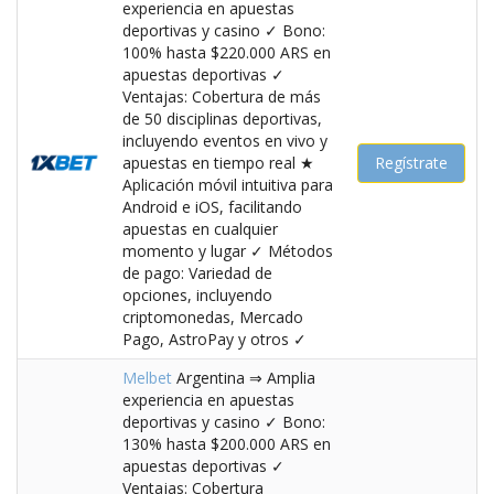
experiencia en apuestas
deportivas y casino ✓ Bono:
100% hasta $220.000 ARS en
apuestas deportivas ✓
Ventajas: Cobertura de más
de 50 disciplinas deportivas,
incluyendo eventos en vivo y
apuestas en tiempo real ★
Regístrate
Aplicación móvil intuitiva para
Android e iOS, facilitando
apuestas en cualquier
momento y lugar ✓ Métodos
de pago: Variedad de
opciones, incluyendo
criptomonedas, Mercado
Pago, AstroPay y otros ✓
Melbet
Argentina ⇒ Amplia
experiencia en apuestas
deportivas y casino ✓ Bono:
130% hasta $200.000 ARS en
apuestas deportivas ✓
Ventajas: Cobertura