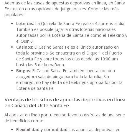
Además de las casas de apuestas deportivas en línea, en Santa
Fe existen otras opciones de juego locales. Conoce las más
populares:
Loterías
: La Quiniela de Santa Fe realiza 4 sorteos al día.
También es posible jugar a otras loterías nacionales
autorizadas por la Lotería de Santa Fe como el TeleKino y
el Quini6.
Casinos
: El Casino Santa Fe es el único autorizado en
toda la provincia. Se encuentra en el Dique 1 del Puerto
de Santa Fe y abre todos los días desde las 10:00 am
hasta las 5 de la mañana.
Bingos
: El Casino Santa Fe también cuenta con una
acogedora sala de bingo para toda la familia. Sin
embargo, no hay oferta de telebingos aprobados por la
Lotería de Santa Fe.
Ventajas de los sitios de apuestas deportivas en línea
en Cañada del Ucle Santa Fe
Al apostar en línea por tu equipo favorito disfrutas de una serie
de beneficios como:
Flexibilidad y comodidad
: las apuestas deportivas en