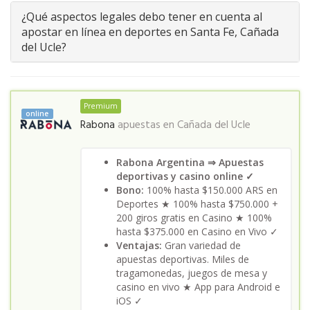
¿Qué aspectos legales debo tener en cuenta al
apostar en línea en deportes en Santa Fe, Cañada
del Ucle?
Premium
online
Rabona
apuestas en
Cañada del Ucle
Rabona Argentina ⇒ Apuestas
deportivas y casino online ✓
Bono:
100% hasta $150.000 ARS en
Deportes ★ 100% hasta $750.000 +
200 giros gratis en Casino ★ 100%
hasta $375.000 en Casino en Vivo ✓
Ventajas:
Gran variedad de
apuestas deportivas. Miles de
tragamonedas, juegos de mesa y
casino en vivo ★ App para Android e
iOS ✓