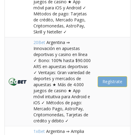
juegos de casino ★ App
móvil para iOS y Android ✓
Métodos de pago: Tarjetas
de crédito, Mercado Pago,
Criptomonedas, AstroPay,
Skrill y Neteller ✓
20Bet
Argentina ⇒
Innovación en apuestas
deportivas y casino en línea
✓ Bono: 100% hasta $90.000
ARS en apuestas deportivas
✓ Ventajas: Gran variedad de
deportes y mercados de
Regístrate
apuestas ★ Más de 4.000
juegos de casino ★ App
móvil intuitiva para Android e
iOS ✓ Métodos de pago:
Mercado Pago, AstroPay,
Criptomonedas, Tarjetas de
crédito y débito ✓
1xBet
Argentina ⇒ Amplia