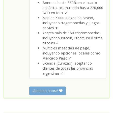
Bono de hasta 360% en el cuarto
depósito, acumulando hasta 220,000
BCD en total ✓
Más de 6.000 juegos de casino,
incluyendo tragamonedas y juegos
en vivo ★
Acepta más de 150 criptomonedas,
incluyendo Bitcoin, Ethereum y otras
altcoins ✓
Múltiples
métodos de pago
,
incluyendo
opciones locales como
Mercado Pago
✓
Licencia (Curazao), aceptando
clientes de todas las provincias
argentinas ✓
¡Apuesta ahora!