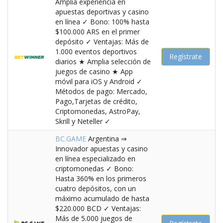
Amplia experiencia en
apuestas deportivas y casino
en línea ✓ Bono: 100% hasta
$100.000 ARS en el primer
depósito ✓ Ventajas: Más de
1.000 eventos deportivos
Regístrate
diarios ★ Amplia selección de
juegos de casino ★ App
móvil para iOS y Android ✓
Métodos de pago: Mercado,
Pago,Tarjetas de crédito,
Criptomonedas, AstroPay,
Skrill y Neteller ✓
BC.GAME
Argentina ⇒
Innovador apuestas y casino
en línea especializado en
criptomonedas ✓ Bono:
Hasta 360% en los primeros
cuatro depósitos, con un
máximo acumulado de hasta
$220.000 BCD ✓ Ventajas:
Más de 5.000 juegos de