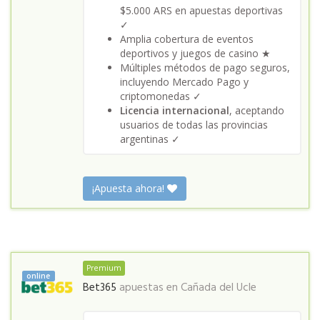
$5.000 ARS en apuestas deportivas
✓
Amplia cobertura de eventos
deportivos y juegos de casino ★
Múltiples métodos de pago seguros,
incluyendo Mercado Pago y
criptomonedas ✓
Licencia internacional
, aceptando
usuarios de todas las provincias
argentinas ✓
¡Apuesta ahora!
Premium
online
Bet365
apuestas en
Cañada del Ucle