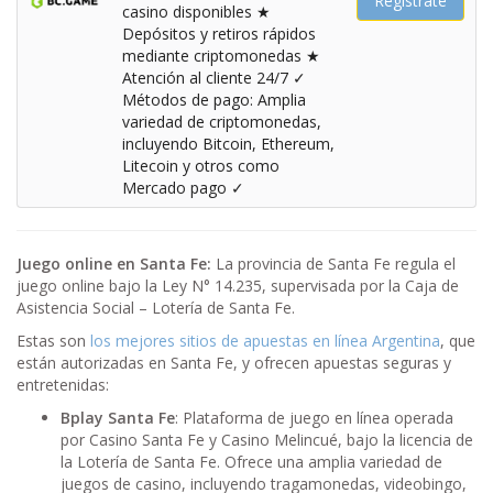
Regístrate
casino disponibles ★
Depósitos y retiros rápidos
mediante criptomonedas ★
Atención al cliente 24/7 ✓
Métodos de pago: Amplia
variedad de criptomonedas,
incluyendo Bitcoin, Ethereum,
Litecoin y otros como
Mercado pago ✓
Juego online en Santa Fe:
La provincia de Santa Fe regula el
juego online bajo la Ley N° 14.235, supervisada por la Caja de
Asistencia Social – Lotería de Santa Fe.
Estas son
los mejores sitios de apuestas en línea Argentina
, que
están autorizadas en Santa Fe, y ofrecen apuestas seguras y
entretenidas:
Bplay Santa Fe
: Plataforma de juego en línea operada
por Casino Santa Fe y Casino Melincué, bajo la licencia de
la Lotería de Santa Fe. Ofrece una amplia variedad de
juegos de casino, incluyendo tragamonedas, videobingo,