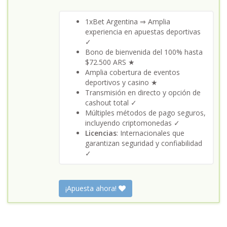
1xBet Argentina ⇒ Amplia
experiencia en apuestas deportivas
✓
Bono de bienvenida del 100% hasta
$72.500 ARS ★
Amplia cobertura de eventos
deportivos y casino ★
Transmisión en directo y opción de
cashout total ✓
Múltiples métodos de pago seguros,
incluyendo criptomonedas ✓
Licencias
: Internacionales que
garantizan seguridad y confiabilidad
✓
¡Apuesta ahora!