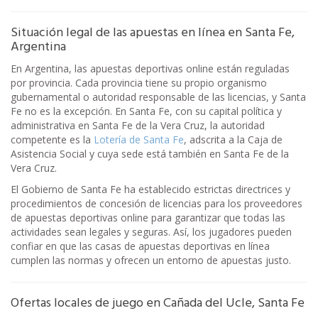
Situación legal de las apuestas en línea en Santa Fe,
Argentina
En Argentina, las apuestas deportivas online están reguladas
por provincia. Cada provincia tiene su propio organismo
gubernamental o autoridad responsable de las licencias, y Santa
Fe no es la excepción. En Santa Fe, con su capital política y
administrativa en Santa Fe de la Vera Cruz, la autoridad
competente es la
Lotería de Santa Fe
, adscrita a la Caja de
Asistencia Social y cuya sede está también en Santa Fe de la
Vera Cruz.
El Gobierno de Santa Fe ha establecido estrictas directrices y
procedimientos de concesión de licencias para los proveedores
de apuestas deportivas online para garantizar que todas las
actividades sean legales y seguras. Así, los jugadores pueden
confiar en que las casas de apuestas deportivas en línea
cumplen las normas y ofrecen un entorno de apuestas justo.
Ofertas locales de juego en Cañada del Ucle, Santa Fe