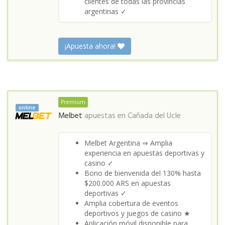
clientes de todas las provincias
argentinas ✓
¡Apuesta ahora!
Premium
online
Melbet
apuestas en
Cañada del Ucle
Melbet Argentina ⇒ Amplia
experiencia en apuestas deportivas y
casino ✓
Bono de bienvenida del 130% hasta
$200.000 ARS en apuestas
deportivas ✓
Amplia cobertura de eventos
deportivos y juegos de casino ★
Aplicación móvil disponible para