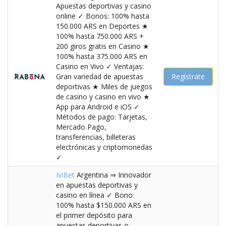
Apuestas deportivas y casino
online ✓ Bonos: 100% hasta
150.000 ARS en Deportes ★
100% hasta 750.000 ARS +
200 giros gratis en Casino ★
100% hasta 375.000 ARS en
Casino en Vivo ✓ Ventajas:
Gran variedad de apuestas
Regístrate
deportivas ★ Miles de juegos
de casino y casino en vivo ★
App para Android e iOS ✓
Métodos de pago: Tarjetas,
Mercado Pago,
transferencias, billeteras
electrónicas y criptomonedas
✓
IviBet
Argentina ⇒ Innovador
en apuestas deportivas y
casino en línea ✓ Bono:
100% hasta $150.000 ARS en
el primer depósito para
apuestas deportivas o