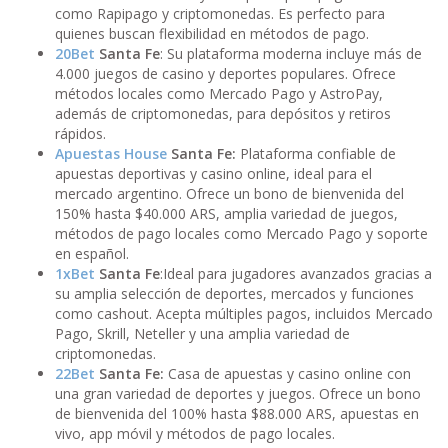
como Rapipago y criptomonedas. Es perfecto para
quienes buscan flexibilidad en métodos de pago.
20Bet
Santa Fe
: Su plataforma moderna incluye más de
4.000 juegos de casino y deportes populares. Ofrece
métodos locales como Mercado Pago y AstroPay,
además de criptomonedas, para depósitos y retiros
rápidos.
Apuestas House
Santa Fe:
Plataforma confiable de
apuestas deportivas y casino online, ideal para el
mercado argentino. Ofrece un bono de bienvenida del
150% hasta $40.000 ARS, amplia variedad de juegos,
métodos de pago locales como Mercado Pago y soporte
en español.
1xBet
Santa Fe
:Ideal para jugadores avanzados gracias a
su amplia selección de deportes, mercados y funciones
como cashout. Acepta múltiples pagos, incluidos Mercado
Pago, Skrill, Neteller y una amplia variedad de
criptomonedas.
22Bet
Santa Fe:
Casa de apuestas y casino online con
una gran variedad de deportes y juegos. Ofrece un bono
de bienvenida del 100% hasta $88.000 ARS, apuestas en
vivo, app móvil y métodos de pago locales.