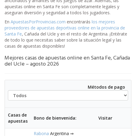
aficionados y amantes de los juegos de azar. Además, las
apuestas online en Santa Fe son completamente legales y
aseguran diversión y seguridad a todos los jugadores.
En
ApuestasPorProvincias.com
encontrarás
los mejores
proveedores de apuestas deportivas online en la provincia de
Santa Fe
, Cañada del Ucle y en el resto de Argentina. ¡Entérate
de todo lo que necesitas saber sobre la situación legal y las
casas de apuestas disponibles!
Mejores casas de apuestas online en Santa Fe, Cañada
del Ucle – agosto 2026
Métodos de pago
Casas de
Bono de bienvenida:
Visitar
apuestas
Rabona
Argentina ⇒