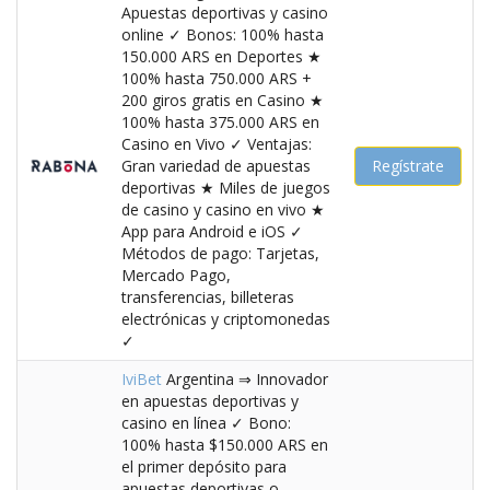
Apuestas deportivas y casino
online ✓ Bonos: 100% hasta
150.000 ARS en Deportes ★
100% hasta 750.000 ARS +
200 giros gratis en Casino ★
100% hasta 375.000 ARS en
Casino en Vivo ✓ Ventajas:
Gran variedad de apuestas
Regístrate
deportivas ★ Miles de juegos
de casino y casino en vivo ★
App para Android e iOS ✓
Métodos de pago: Tarjetas,
Mercado Pago,
transferencias, billeteras
electrónicas y criptomonedas
✓
IviBet
Argentina ⇒ Innovador
en apuestas deportivas y
casino en línea ✓ Bono:
100% hasta $150.000 ARS en
el primer depósito para
apuestas deportivas o