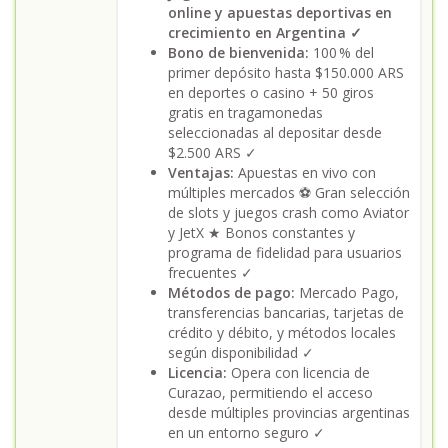
online y apuestas deportivas en
crecimiento en Argentina ✓
Bono de bienvenida:
100 % del
primer depósito hasta $150.000 ARS
en deportes o casino + 50 giros
gratis en tragamonedas
seleccionadas al depositar desde
$2.500 ARS ✓
Ventajas:
Apuestas en vivo con
múltiples mercados ⚽ Gran selección
de slots y juegos crash como Aviator
y JetX ★ Bonos constantes y
programa de fidelidad para usuarios
frecuentes ✓
Métodos de pago:
Mercado Pago,
transferencias bancarias, tarjetas de
crédito y débito, y métodos locales
según disponibilidad ✓
Licencia:
Opera con licencia de
Curazao, permitiendo el acceso
desde múltiples provincias argentinas
en un entorno seguro ✓