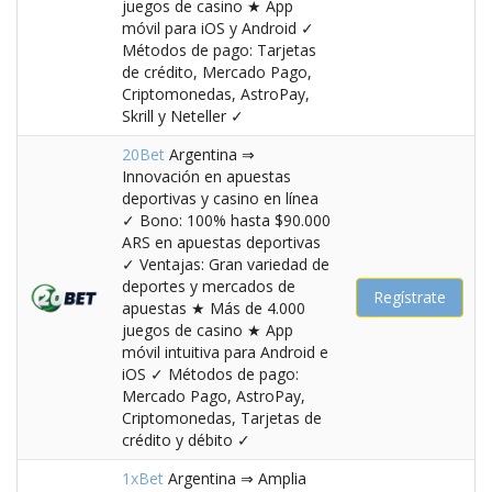
juegos de casino ★ App
móvil para iOS y Android ✓
Métodos de pago: Tarjetas
de crédito, Mercado Pago,
Criptomonedas, AstroPay,
Skrill y Neteller ✓
20Bet
Argentina ⇒
Innovación en apuestas
deportivas y casino en línea
✓ Bono: 100% hasta $90.000
ARS en apuestas deportivas
✓ Ventajas: Gran variedad de
deportes y mercados de
Regístrate
apuestas ★ Más de 4.000
juegos de casino ★ App
móvil intuitiva para Android e
iOS ✓ Métodos de pago:
Mercado Pago, AstroPay,
Criptomonedas, Tarjetas de
crédito y débito ✓
1xBet
Argentina ⇒ Amplia