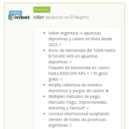
Premium
online
IviBet
apuestas en
El Negrito
IviBet Argentina ⇒ Apuestas
deportivas y casino en línea desde
2022 ✓
Bono de bienvenida del 100% hasta
$150.000 ARS en apuestas
deportivas ✓
Paquete de bienvenida en casino
hasta $300.000 ARS + 170 giros
gratis ✓
Amplía cobertura de eventos
deportivos y juegos de casino ★
Múltiples métodos de pago,
Mercado Pago, criptomonedas,
AstroPay y Neosurf ✓
Licencia internacional aceptando
clientes de todas las provincias
argentinas ✓