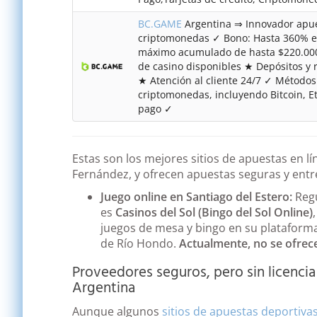
BC.GAME
Argentina ⇒ Innovador apues
criptomonedas ✓ Bono: Hasta 360% en
máximo acumulado de hasta $220.000
de casino disponibles ★ Depósitos y 
★ Atención al cliente 24/7 ✓ Métodos
criptomonedas, incluyendo Bitcoin, E
pago ✓
Estas son los mejores sitios de apuestas en l
Fernández, y ofrecen apuestas seguras y entr
Juego online en Santiago del Estero:
Regu
es
Casinos del Sol (Bingo del Sol Online)
juegos de mesa y bingo en su plataforma
de Río Hondo.
Actualmente, no se ofrece
Proveedores seguros, pero sin licenci
Argentina
Aunque algunos
sitios de apuestas deportivas