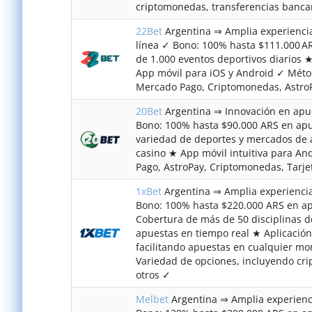
criptomonedas, transferencias banca
22Bet
Argentina ⇒ Amplia experiencia
línea ✓ Bono: 100% hasta $111.000 AR
de 1.000 eventos deportivos diarios 
App móvil para iOS y Android ✓ Métod
Mercado Pago, Criptomonedas, AstroPa
20Bet
Argentina ⇒ Innovación en apue
Bono: 100% hasta $90.000 ARS en apu
variedad de deportes y mercados de 
casino ★ App móvil intuitiva para A
Pago, AstroPay, Criptomonedas, Tarjet
1xBet
Argentina ⇒ Amplia experiencia
Bono: 100% hasta $220.000 ARS en ap
Cobertura de más de 50 disciplinas de
apuestas en tiempo real ★ Aplicación 
facilitando apuestas en cualquier m
Variedad de opciones, incluyendo cr
otros ✓
Melbet
Argentina ⇒ Amplia experienci