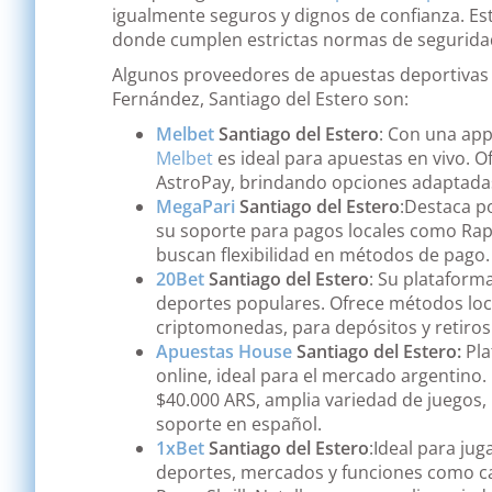
igualmente seguros y dignos de confianza. Est
donde cumplen estrictas normas de seguridad
Algunos proveedores de apuestas deportivas 
Fernández, Santiago del Estero son:
Melbet
Santiago del Estero
: Con una app
Melbet
es ideal para apuestas en vivo. 
AstroPay, brindando opciones adaptadas 
MegaPari
Santiago del Estero
:Destaca p
su soporte para pagos locales como Rap
buscan flexibilidad en métodos de pago.
20Bet
Santiago del Estero
: Su plataform
deportes populares. Ofrece métodos lo
criptomonedas, para depósitos y retiros
Apuestas House
Santiago del Estero:
Pla
online, ideal para el mercado argentino
$40.000 ARS, amplia variedad de juegos
soporte en español.
1xBet
Santiago del Estero
:Ideal para ju
deportes, mercados y funciones como ca