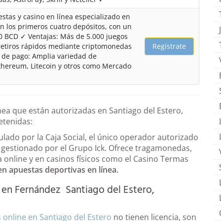
tas y casino en línea especializado en
 los primeros cuatro depósitos, con un
 BCD ✓ Ventajas: Más de 5.000 juegos
retiros rápidos mediante criptomonedas
Regístrate
 de pago: Amplia variedad de
thereum, Litecoin y otros como Mercado
ínea que están autorizadas en Santiago del Estero,
etenidas:
lado por la Caja Social, el único operador autorizado
, gestionado por el Grupo Ick. Ofrece tragamonedas,
 online y en casinos físicos como el Casino Termas
n apuestas deportivas en línea.
a en Fernández Santiago del Estero,
 online en Santiago del Estero
no tienen licencia, son