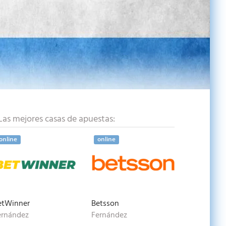
Las mejores casas de apuestas:
online
online
etWinner
Betsson
ernández
Fernández