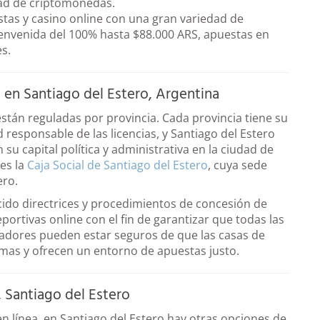
edad de criptomonedas.
tas y casino online con una gran variedad de
ienvenida del 100% hasta $88.000 ARS, apuestas en
s.
a en Santiago del Estero, Argentina
están reguladas por provincia. Cada provincia tiene su
esponsable de las licencias, y Santiago del Estero
 su capital política y administrativa en la ciudad de
es la
Caja Social de Santiago del Estero
, cuya sede
ero.
cido directrices y procedimientos de concesión de
ortivas online con el fin de garantizar que todas las
jugadores pueden estar seguros de que las casas de
mas y ofrecen un entorno de apuestas justo.
 Santiago del Estero
n línea, en Santiago del Estero hay otras opciones de