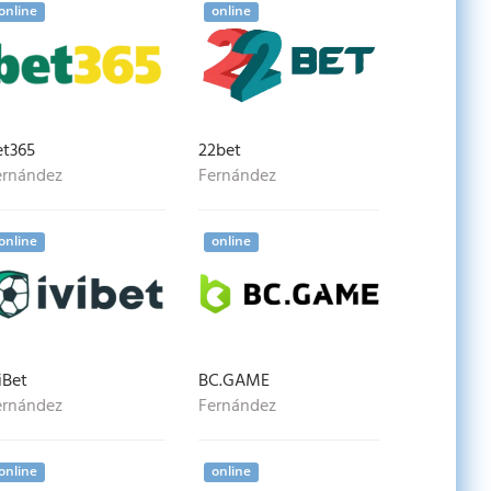
online
online
et365
22bet
ernández
Fernández
online
online
iBet
BC.GAME
ernández
Fernández
online
online