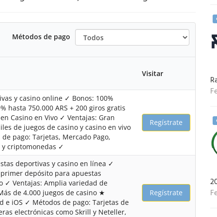
Métodos de pago
Visitar
R
F
vas y casino online ✓ Bonos: 100%
 hasta 750.000 ARS + 200 giros gratis
en Casino en Vivo ✓ Ventajas: Gran
Regístrate
les de juegos de casino y casino en vivo
de pago: Tarjetas, Mercado Pago,
as y criptomonedas ✓
tas deportivas y casino en línea ✓
 primer depósito para apuestas
2
o ✓ Ventajas: Amplia variedad de
F
ás de 4.000 juegos de casino ★
Regístrate
id e iOS ✓ Métodos de pago: Tarjetas de
eras electrónicas como Skrill y Neteller,