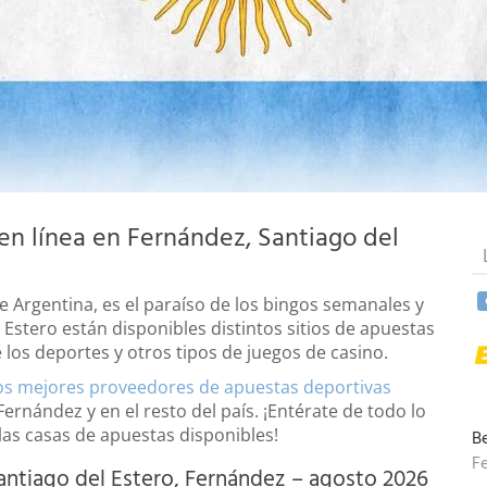
en línea en Fernández, Santiago del
de Argentina, es el paraíso de los bingos semanales y
l Estero están disponibles distintos sitios de apuestas
 los deportes y otros tipos de juegos de casino.
os mejores proveedores de apuestas deportivas
 Fernández y en el resto del país. ¡Entérate de todo lo
 las casas de apuestas disponibles!
B
F
antiago del Estero, Fernández – agosto 2026