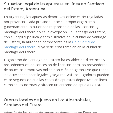
Situación legal de las apuestas en línea en Santiago
del Estero, Argentina
En Argentina, las apuestas deportivas online están reguladas
por provincia. Cada provincia tiene su propio organismo
gubernamental o autoridad responsable de las licencias, y
Santiago del Estero no es la excepción. En Santiago del Estero,
con su capital política y administrativa en la ciudad de Santiago
del Estero, la autoridad competente es la
Caja Social de
Santiago del Estero
, cuya sede está también en la ciudad de
Santiago del Estero.
El gobierno de Santiago del Estero ha establecido directrices y
procedimientos de concesión de licencias para los proveedores
de apuestas deportivas online con el fin de garantizar que todas
las actividades sean legales y seguras. Así, los jugadores pueden
estar seguros de que las casas de apuestas deportivas en línea
cumplen las normas y ofrecen un entorno de apuestas justo.
Ofertas locales de juego en Los Algarrobales,
Santiago del Estero
Además de las casas de apuestas deportivas en línea, en