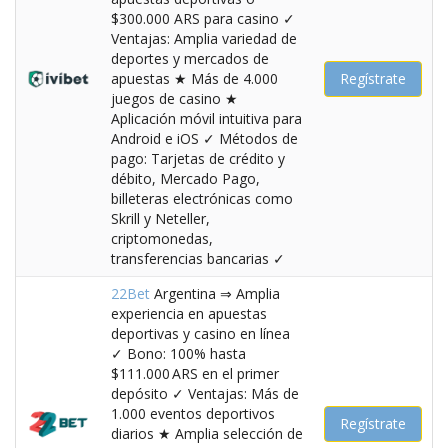
$300.000 ARS para casino ✓
Ventajas: Amplia variedad de
deportes y mercados de
apuestas ★ Más de 4.000
Regístrate
juegos de casino ★
Aplicación móvil intuitiva para
Android e iOS ✓ Métodos de
pago: Tarjetas de crédito y
débito, Mercado Pago,
billeteras electrónicas como
Skrill y Neteller,
criptomonedas,
transferencias bancarias ✓
22Bet
Argentina ⇒ Amplia
experiencia en apuestas
deportivas y casino en línea
✓ Bono: 100% hasta
$111.000 ARS en el primer
depósito ✓ Ventajas: Más de
1.000 eventos deportivos
Regístrate
diarios ★ Amplia selección de