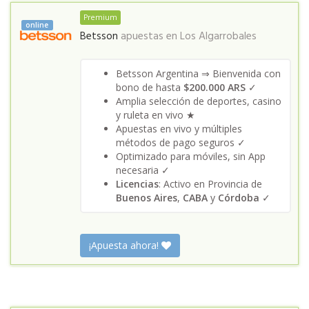
Premium
online
Betsson
apuestas en
Los Algarrobales
Betsson Argentina ⇒ Bienvenida con
bono de hasta
$200.000 ARS
✓
Amplia selección de deportes, casino
y ruleta en vivo ★
Apuestas en vivo y múltiples
métodos de pago seguros ✓
Optimizado para móviles, sin App
necesaria ✓
Licencias
: Activo en Provincia de
Buenos Aires
,
CABA
y
Córdoba
✓
¡Apuesta ahora!