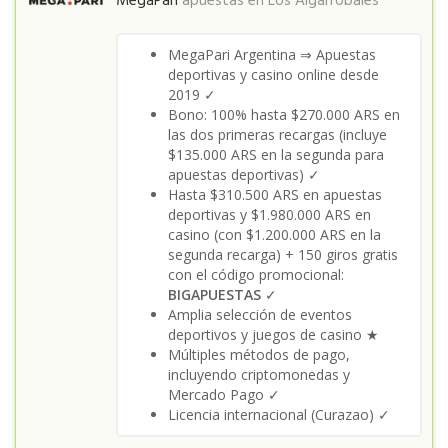
MegaPari
apuestas en
Los Algarrobales
MegaPari Argentina ⇒ Apuestas
deportivas y casino online desde
2019 ✓
Bono: 100% hasta $270.000 ARS en
las dos primeras recargas (incluye
$135.000 ARS en la segunda para
apuestas deportivas) ✓
Hasta $310.500 ARS en apuestas
deportivas y $1.980.000 ARS en
casino (con $1.200.000 ARS en la
segunda recarga) + 150 giros gratis
con el código promocional:
BIGAPUESTAS
✓
Amplia selección de eventos
deportivos y juegos de casino ★
Múltiples métodos de pago,
incluyendo criptomonedas y
Mercado Pago ✓
Licencia internacional (Curazao) ✓