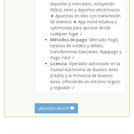
deportes y mercados, incluyendo
fútbol, tenis y deportes electrónicos
★ Apuestas en vivo con transmisión
de eventos ★ App móvil intuitiva y
optimizada para apostar desde
cualquier lugar ✓
Métodos de pago
: Mercado Pago,
tarjetas de crédito y débito,
transferencias bancarias, Rapipago y
Pago Fácil ✓
Licencia
: Operador autorizado en la
Ciudad Autónoma de Buenos Aires
(CABA) y la Provincia de Buenos
Aires, ofreciendo un entorno seguro
y regulado ✓
¡Apuesta ahora!