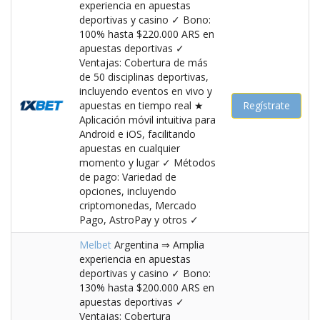
experiencia en apuestas
deportivas y casino ✓ Bono:
100% hasta $220.000 ARS en
apuestas deportivas ✓
Ventajas: Cobertura de más
de 50 disciplinas deportivas,
incluyendo eventos en vivo y
apuestas en tiempo real ★
Regístrate
Aplicación móvil intuitiva para
Android e iOS, facilitando
apuestas en cualquier
momento y lugar ✓ Métodos
de pago: Variedad de
opciones, incluyendo
criptomonedas, Mercado
Pago, AstroPay y otros ✓
Melbet
Argentina ⇒ Amplia
experiencia en apuestas
deportivas y casino ✓ Bono:
130% hasta $200.000 ARS en
apuestas deportivas ✓
Ventajas: Cobertura