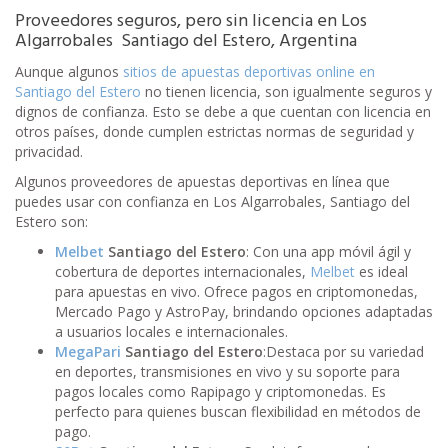
Proveedores seguros, pero sin licencia en Los
Algarrobales Santiago del Estero, Argentina
Aunque algunos
sitios de apuestas deportivas online en
Santiago del Estero
no tienen licencia, son igualmente seguros y
dignos de confianza. Esto se debe a que cuentan con licencia en
otros países, donde cumplen estrictas normas de seguridad y
privacidad.
Algunos proveedores de apuestas deportivas en línea que
puedes usar con confianza en Los Algarrobales, Santiago del
Estero son:
Melbet
Santiago del Estero
: Con una app móvil ágil y
cobertura de deportes internacionales,
Melbet
es ideal
para apuestas en vivo. Ofrece pagos en criptomonedas,
Mercado Pago y AstroPay, brindando opciones adaptadas
a usuarios locales e internacionales.
MegaPari
Santiago del Estero
:Destaca por su variedad
en deportes, transmisiones en vivo y su soporte para
pagos locales como Rapipago y criptomonedas. Es
perfecto para quienes buscan flexibilidad en métodos de
pago.