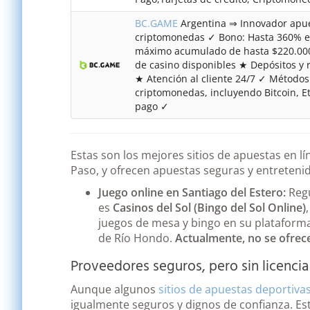
BC.GAME
Argentina ⇒ Innovador apues
criptomonedas ✓ Bono: Hasta 360% en
máximo acumulado de hasta $220.000
de casino disponibles ★ Depósitos y 
★ Atención al cliente 24/7 ✓ Métodos
criptomonedas, incluyendo Bitcoin, E
pago ✓
Estas son los mejores sitios de apuestas en l
Paso, y ofrecen apuestas seguras y entretenid
Juego online en Santiago del Estero:
Regu
es
Casinos del Sol (Bingo del Sol Online)
juegos de mesa y bingo en su plataforma
de Río Hondo.
Actualmente, no se ofrece
Proveedores seguros, pero sin licenci
Aunque algunos
sitios de apuestas deportivas
igualmente seguros y dignos de confianza. Est