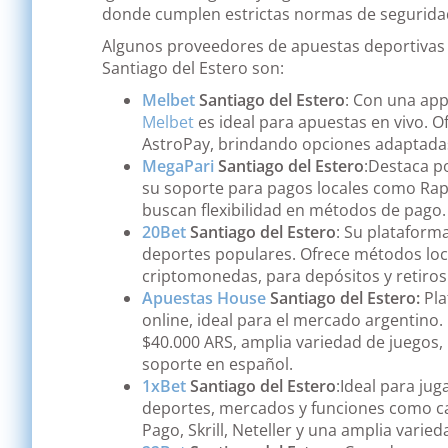
donde cumplen estrictas normas de seguridad
Algunos proveedores de apuestas deportivas 
Santiago del Estero son:
Melbet
Santiago del Estero
: Con una app
Melbet
es ideal para apuestas en vivo. 
AstroPay, brindando opciones adaptadas 
MegaPari
Santiago del Estero
:Destaca p
su soporte para pagos locales como Rap
buscan flexibilidad en métodos de pago.
20Bet
Santiago del Estero
: Su plataform
deportes populares. Ofrece métodos lo
criptomonedas, para depósitos y retiros
Apuestas House
Santiago del Estero:
Pla
online, ideal para el mercado argentino
$40.000 ARS, amplia variedad de juegos
soporte en español.
1xBet
Santiago del Estero
:Ideal para ju
deportes, mercados y funciones como ca
Pago, Skrill, Neteller y una amplia vari