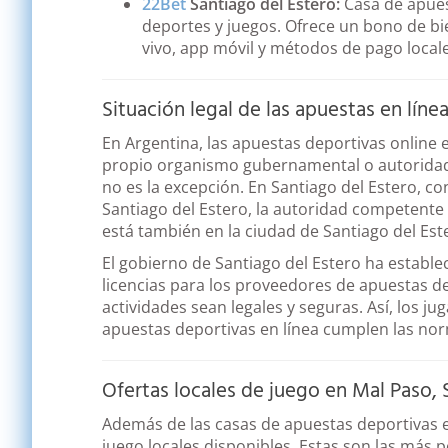
22Bet
Santiago del Estero:
Casa de apues
deportes y juegos. Ofrece un bono de b
vivo, app móvil y métodos de pago locale
Situación legal de las apuestas en líne
En Argentina, las apuestas deportivas online 
propio organismo gubernamental o autoridad r
no es la excepción. En Santiago del Estero, con
Santiago del Estero, la autoridad competente 
está también en la ciudad de Santiago del Est
El gobierno de Santiago del Estero ha estable
licencias para los proveedores de apuestas dep
actividades sean legales y seguras. Así, los 
apuestas deportivas en línea cumplen las nor
Ofertas locales de juego en Mal Paso, 
Además de las casas de apuestas deportivas e
juego locales disponibles. Estas son las más 