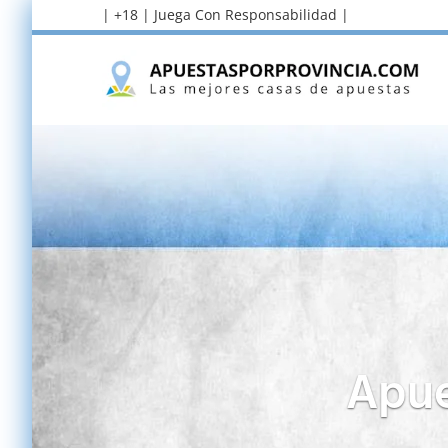
Skip
| +18 | Juega Con Responsabilidad |
to
main
content
Apue