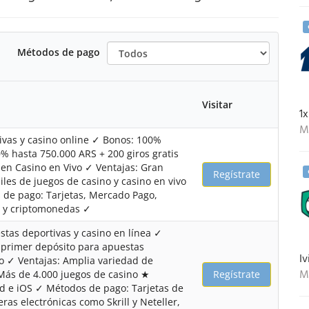
Métodos de pago
Visitar
1
M
vas y casino online ✓ Bonos: 100%
 hasta 750.000 ARS + 200 giros gratis
en Casino en Vivo ✓ Ventajas: Gran
Regístrate
les de juegos de casino y casino en vivo
de pago: Tarjetas, Mercado Pago,
as y criptomonedas ✓
tas deportivas y casino en línea ✓
 primer depósito para apuestas
Iv
o ✓ Ventajas: Amplia variedad de
M
ás de 4.000 juegos de casino ★
Regístrate
id e iOS ✓ Métodos de pago: Tarjetas de
eras electrónicas como Skrill y Neteller,