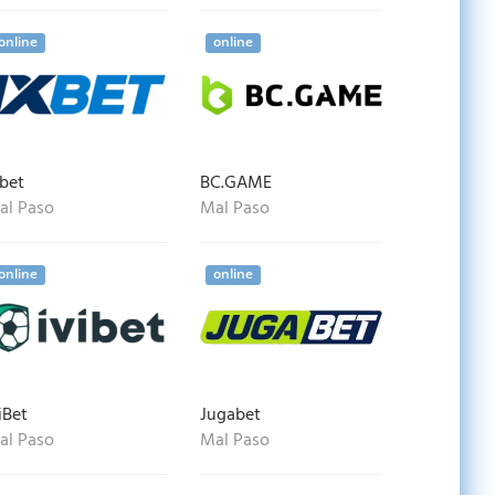
online
online
xbet
BC.GAME
al Paso
Mal Paso
online
online
iBet
Jugabet
al Paso
Mal Paso