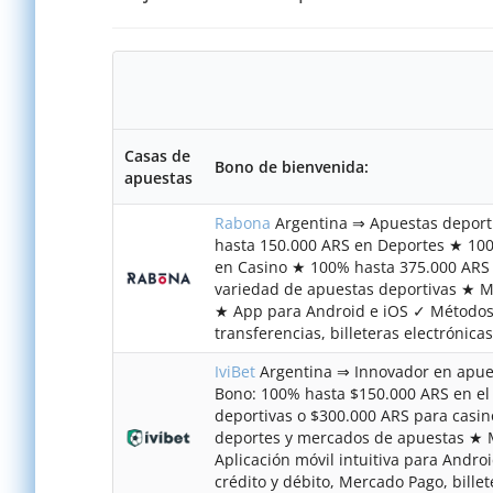
Casas de
Bono de bienvenida:
apuestas
Rabona
Argentina ⇒ Apuestas deporti
hasta 150.000 ARS en Deportes ★ 100%
en Casino ★ 100% hasta 375.000 ARS 
variedad de apuestas deportivas ★ Mi
★ App para Android e iOS ✓ Métodos 
transferencias, billeteras electrónic
IviBet
Argentina ⇒ Innovador en apues
Bono: 100% hasta $150.000 ARS en el
deportivas o $300.000 ARS para casin
deportes y mercados de apuestas ★ M
Aplicación móvil intuitiva para Andro
crédito y débito, Mercado Pago, billet