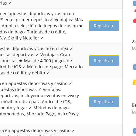
rias ✓
 en apuestas deportivas y casino en
S en el primer depósito ✓ Ventajas: Más
★ Amplia selección de juegos de casino ★
Regístrate
os de pago: Tarjetas de crédito,
y, Skrill y Neteller ✓
2
M
stas deportivas y casino en línea ✓
estas deportivas ✓ Ventajas: Gran
apuestas ★ Más de 4.000 juegos de
Regístrate
ndroid e iOS ✓ Métodos de pago: Mercado
as de crédito y débito ✓
 en apuestas deportivas y casino ✓
uestas deportivas ✓ Ventajas:
portivas, incluyendo eventos en vivo y
móvil intuitiva para Android e iOS,
Regístrate
B
omento y lugar ✓ Métodos de pago:
M
iptomonedas, Mercado Pago, AstroPay y
a en apuestas deportivas y casino ✓