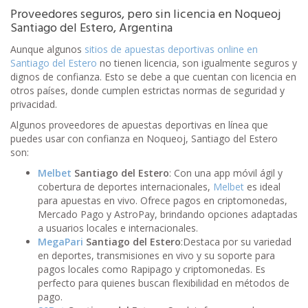
Proveedores seguros, pero sin licencia en Noqueoj
Santiago del Estero, Argentina
Aunque algunos
sitios de apuestas deportivas online en
Santiago del Estero
no tienen licencia, son igualmente seguros y
dignos de confianza. Esto se debe a que cuentan con licencia en
otros países, donde cumplen estrictas normas de seguridad y
privacidad.
Algunos proveedores de apuestas deportivas en línea que
puedes usar con confianza en Noqueoj, Santiago del Estero
son:
Melbet
Santiago del Estero
: Con una app móvil ágil y
cobertura de deportes internacionales,
Melbet
es ideal
para apuestas en vivo. Ofrece pagos en criptomonedas,
Mercado Pago y AstroPay, brindando opciones adaptadas
a usuarios locales e internacionales.
MegaPari
Santiago del Estero
:Destaca por su variedad
en deportes, transmisiones en vivo y su soporte para
pagos locales como Rapipago y criptomonedas. Es
perfecto para quienes buscan flexibilidad en métodos de
pago.