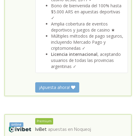
Bono de bienvenida del 100% hasta
$5.000 ARS en apuestas deportivas
✓
Amplia cobertura de eventos
deportivos y juegos de casino ★
Múltiples métodos de pago seguros,
incluyendo Mercado Pago y
criptomonedas ✓
Licencia internacional
, aceptando
usuarios de todas las provincias
argentinas ✓
¡Apuesta ahora!
Premium
online
IviBet
apuestas en
Noqueoj