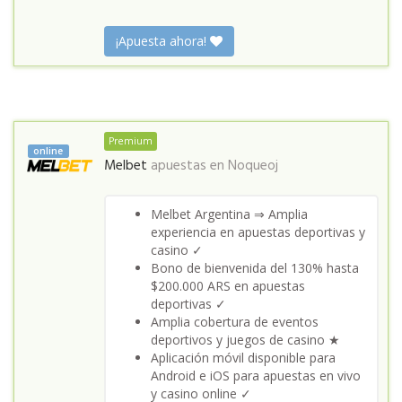
¡Apuesta ahora!
Premium
online
Melbet
apuestas en
Noqueoj
Melbet Argentina ⇒ Amplia
experiencia en apuestas deportivas y
casino ✓
Bono de bienvenida del 130% hasta
$200.000 ARS en apuestas
deportivas ✓
Amplia cobertura de eventos
deportivos y juegos de casino ★
Aplicación móvil disponible para
Android e iOS para apuestas en vivo
y casino online ✓