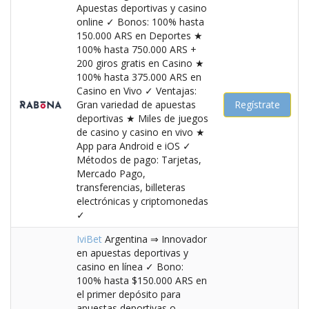
Apuestas deportivas y casino
online ✓ Bonos: 100% hasta
150.000 ARS en Deportes ★
100% hasta 750.000 ARS +
200 giros gratis en Casino ★
100% hasta 375.000 ARS en
Casino en Vivo ✓ Ventajas:
Gran variedad de apuestas
Regístrate
deportivas ★ Miles de juegos
de casino y casino en vivo ★
App para Android e iOS ✓
Métodos de pago: Tarjetas,
Mercado Pago,
transferencias, billeteras
electrónicas y criptomonedas
✓
IviBet
Argentina ⇒ Innovador
en apuestas deportivas y
casino en línea ✓ Bono:
100% hasta $150.000 ARS en
el primer depósito para
apuestas deportivas o