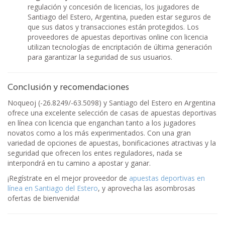
regulación y concesión de licencias, los jugadores de
Santiago del Estero, Argentina, pueden estar seguros de
que sus datos y transacciones están protegidos. Los
proveedores de apuestas deportivas online con licencia
utilizan tecnologías de encriptación de última generación
para garantizar la seguridad de sus usuarios.
Conclusión y recomendaciones
Noqueoj (-26.8249/-63.5098) y Santiago del Estero en Argentina
ofrece una excelente selección de casas de apuestas deportivas
en línea con licencia que enganchan tanto a los jugadores
novatos como a los más experimentados. Con una gran
variedad de opciones de apuestas, bonificaciones atractivas y la
seguridad que ofrecen los entes reguladores, nada se
interpondrá en tu camino a apostar y ganar.
¡Regístrate en el mejor proveedor de
apuestas deportivas en
línea en Santiago del Estero
, y aprovecha las asombrosas
ofertas de bienvenida!