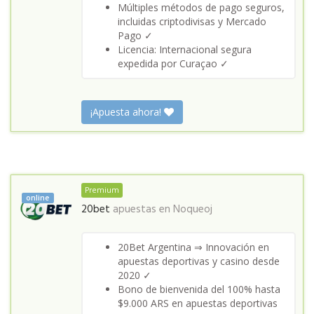
Múltiples métodos de pago seguros,
incluidas criptodivisas y Mercado
Pago ✓
Licencia: Internacional segura
expedida por Curaçao ✓
¡Apuesta ahora!
Premium
online
20bet
apuestas en
Noqueoj
20Bet Argentina ⇒ Innovación en
apuestas deportivas y casino desde
2020 ✓
Bono de bienvenida del 100% hasta
$9.000 ARS en apuestas deportivas