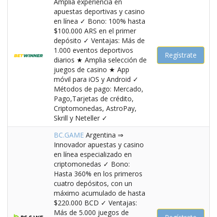
Amplia experiencia en
apuestas deportivas y casino
en línea ✓ Bono: 100% hasta
$100.000 ARS en el primer
depósito ✓ Ventajas: Más de
1.000 eventos deportivos
Regístrate
diarios ★ Amplia selección de
juegos de casino ★ App
móvil para iOS y Android ✓
Métodos de pago: Mercado,
Pago,Tarjetas de crédito,
Criptomonedas, AstroPay,
Skrill y Neteller ✓
BC.GAME
Argentina ⇒
Innovador apuestas y casino
en línea especializado en
criptomonedas ✓ Bono:
Hasta 360% en los primeros
cuatro depósitos, con un
máximo acumulado de hasta
$220.000 BCD ✓ Ventajas:
Más de 5.000 juegos de