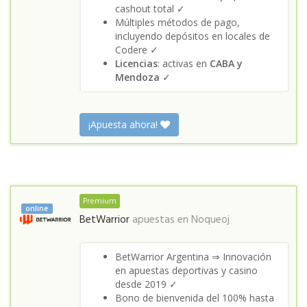
cashout total ✓
Múltiples métodos de pago,
incluyendo depósitos en locales de
Codere ✓
Licencias
: activas en
CABA y
Mendoza
✓
¡Apuesta ahora!
Premium
online
BetWarrior
apuestas en
Noqueoj
BetWarrior Argentina ⇒ Innovación
en apuestas deportivas y casino
desde 2019 ✓
Bono de bienvenida del 100% hasta