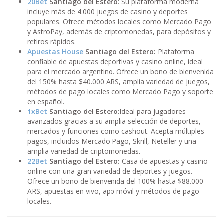
20Bet
Santiago del Estero
: Su plataforma moderna
incluye más de 4.000 juegos de casino y deportes
populares. Ofrece métodos locales como Mercado Pago
y AstroPay, además de criptomonedas, para depósitos y
retiros rápidos.
Apuestas House
Santiago del Estero:
Plataforma
confiable de apuestas deportivas y casino online, ideal
para el mercado argentino. Ofrece un bono de bienvenida
del 150% hasta $40.000 ARS, amplia variedad de juegos,
métodos de pago locales como Mercado Pago y soporte
en español.
1xBet
Santiago del Estero
:Ideal para jugadores
avanzados gracias a su amplia selección de deportes,
mercados y funciones como cashout. Acepta múltiples
pagos, incluidos Mercado Pago, Skrill, Neteller y una
amplia variedad de criptomonedas.
22Bet
Santiago del Estero:
Casa de apuestas y casino
online con una gran variedad de deportes y juegos.
Ofrece un bono de bienvenida del 100% hasta $88.000
ARS, apuestas en vivo, app móvil y métodos de pago
locales.