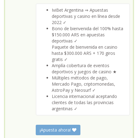
IviBet Argentina ⇒ Apuestas
deportivas y casino en línea desde
2022 ✓
Bono de bienvenida del 100% hasta
$150.000 ARS en apuestas
deportivas ✓
Paquete de bienvenida en casino
hasta $300.000 ARS + 170 giros
gratis ✓
Amplía cobertura de eventos
deportivos y juegos de casino ★
Múltiples métodos de pago,
Mercado Pago, criptomonedas,
AstroPay y Neosurf ✓
Licencia internacional aceptando
clientes de todas las provincias
argentinas ✓
¡Apuesta ahora!